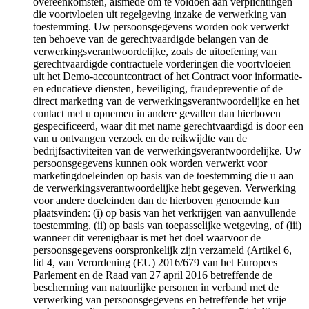
overeenkomsten, alsmede om te voldoen aan verplichtingen
die voortvloeien uit regelgeving inzake de verwerking van
toestemming. Uw persoonsgegevens worden ook verwerkt
ten behoeve van de gerechtvaardigde belangen van de
verwerkingsverantwoordelijke, zoals de uitoefening van
gerechtvaardigde contractuele vorderingen die voortvloeien
uit het Demo-accountcontract of het Contract voor informatie-
en educatieve diensten, beveiliging, fraudepreventie of de
direct marketing van de verwerkingsverantwoordelijke en het
contact met u opnemen in andere gevallen dan hierboven
gespecificeerd, waar dit met name gerechtvaardigd is door een
van u ontvangen verzoek en de reikwijdte van de
bedrijfsactiviteiten van de verwerkingsverantwoordelijke. Uw
persoonsgegevens kunnen ook worden verwerkt voor
marketingdoeleinden op basis van de toestemming die u aan
de verwerkingsverantwoordelijke hebt gegeven. Verwerking
voor andere doeleinden dan de hierboven genoemde kan
plaatsvinden: (i) op basis van het verkrijgen van aanvullende
toestemming, (ii) op basis van toepasselijke wetgeving, of (iii)
wanneer dit verenigbaar is met het doel waarvoor de
persoonsgegevens oorspronkelijk zijn verzameld (Artikel 6,
lid 4, van Verordening (EU) 2016/679 van het Europees
Parlement en de Raad van 27 april 2016 betreffende de
bescherming van natuurlijke personen in verband met de
verwerking van persoonsgegevens en betreffende het vrije