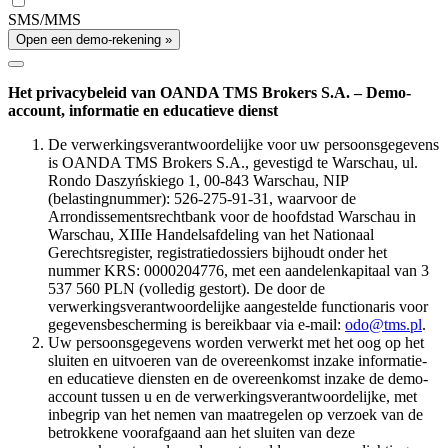
SMS/MMS
Open een demo-rekening »
Het privacybeleid van OANDA TMS Brokers S.A. – Demo-
account, informatie en educatieve dienst
De verwerkingsverantwoordelijke voor uw persoonsgegevens
is OANDA TMS Brokers S.A., gevestigd te Warschau, ul.
Rondo Daszyńskiego 1, 00-843 Warschau, NIP
(belastingnummer): 526-275-91-31, waarvoor de
Arrondissementsrechtbank voor de hoofdstad Warschau in
Warschau, XIIIe Handelsafdeling van het Nationaal
Gerechtsregister, registratiedossiers bijhoudt onder het
nummer KRS: 0000204776, met een aandelenkapitaal van 3
537 560 PLN (volledig gestort). De door de
verwerkingsverantwoordelijke aangestelde functionaris voor
gegevensbescherming is bereikbaar via e-mail:
odo@tms.pl
.
Uw persoonsgegevens worden verwerkt met het oog op het
sluiten en uitvoeren van de overeenkomst inzake informatie-
en educatieve diensten en de overeenkomst inzake de demo-
account tussen u en de verwerkingsverantwoordelijke, met
inbegrip van het nemen van maatregelen op verzoek van de
betrokkene voorafgaand aan het sluiten van deze