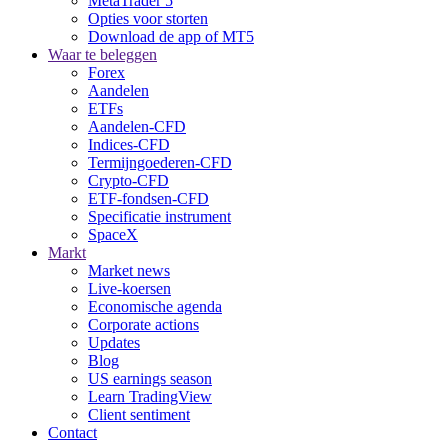
MetaTrader 5
Opties voor storten
Download de app of MT5
Waar te beleggen
Forex
Aandelen
ETFs
Aandelen-CFD
Indices-CFD
Termijngoederen-CFD
Crypto-CFD
ETF-fondsen-CFD
Specificatie instrument
SpaceX
Markt
Market news
Live-koersen
Economische agenda
Corporate actions
Updates
Blog
US earnings season
Learn TradingView
Client sentiment
Contact