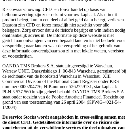
Risicowaarschuwing: CFD- en forex-handel op basis van
hefboomwerking zijn zeer riskant voor uw kapitaal. Als u in dit
product belegt, kunt u een deel of al het geld dat u belegt, verliezen.
Daarom zijn CFD en forex mogelijk niet geschikt voor alle
beleggers. Zorg ervoor dat u de risico's begrijpt en win indien nodig
onafhankelijk advies in. De informatie op deze website is niet
gericht aan ontvangers van een bepaald land en is niet bedoeld voor
verspreiding naar landen waar de verspreiding of het gebruik van
deze informatie onverenigbaar zou zijn met lokale wetten, vereisten
en voorschriften.
OANDA TMS Brokers S.A. statutair gevestigd te Warschau,
Warsaw UNIT, Daszyńskiego 1, 00-843 Warschau, geregistreerd bij
de rechtbank van de hoofdstad Warschau in Warschau, XIII
Commercial Division of the National Court Register onder KRS-
nummer 0000204776, NIP-nummer 5262759131, startkapitaal:
PLN 3.537.560 in zijn geheel betaald. OANDA TMS Brokers S.A.
staat onder toezicht van de Poolse Autoriteit Financieel Toezicht op
grond van een toestemming van 26 april 2004 (KPWiG-4021-54-
1/2004).
De service Stocks wordt aangeboden in cross-selling samen met
de dienst CFD. Gedetailleerde informatie over de risico's die
voortvloeien uit de verschillende services die deel uitmaken van