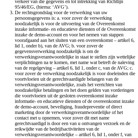
verkeer van die gegevens en tot intrekking van Richtlijn
95/46/EG, (hierna: ‘AVG’).
De rechtsgrondslag voor de verwerking van uw
persoonsgegevens is: a. voor zover de verwerking
noodzakelijk is voor de uitvoering van de Overeenkomst
inzake informatie- en educatieve diensten of de Overeenkomst
inzake de demo-account en voor het nemen van stappen
voorafgaand aan het sluiten van een overeenkomst – artikel 6,
lid 1, onder b), van de AVG; b. voor zover de
gegevensverwerking noodzakelijk is om de
verwerkingsverantwoordelijke in staat te stellen zijn wettelijke
verplichtingen na te komen, met name wat betreft de naleving
van de regelgeving – artikel 6, lid 1, onder c, van de AVG; c.
voor zover de verwerking noodzakelijk is voor doeleinden die
voortvloeien uit de gerechtvaardigde belangen van de
verwerkingsverantwoordelijke, zoals het verrichten van
noodzakelijke betalingen en het doen gelden van vorderingen
die voortvloeien uit de gesloten overeenkomst inzake
informatie- en educatieve diensten of de overeenkomst inzake
de demo-account, beveiliging, fraudepreventie of direct
marketing door de verwerkingsverantwoordelijke of het
contact met u opnemen, voor zover dit met name
gerechtvaardigd is door een van u ontvangen verzoek en de
reikwijdte van de bedrijfsactiviteiten van de
verwerkingsverantwoordelijke – artikel 6, lid 1, onder f, van