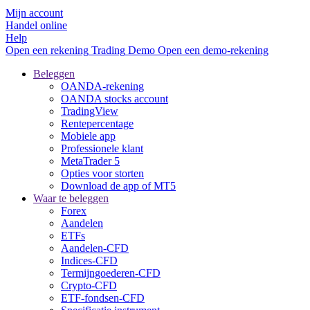
Mijn account
Handel online
Help
Open een rekening
Trading
Demo
Open een demo-rekening
Beleggen
OANDA-rekening
OANDA stocks account
TradingView
Rentepercentage
Mobiele app
Professionele klant
MetaTrader 5
Opties voor storten
Download de app of MT5
Waar te beleggen
Forex
Aandelen
ETFs
Aandelen-CFD
Indices-CFD
Termijngoederen-CFD
Crypto-CFD
ETF-fondsen-CFD