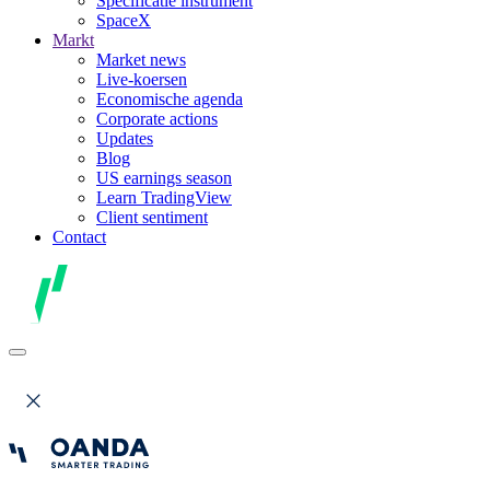
Specificatie instrument
SpaceX
Markt
Market news
Live-koersen
Economische agenda
Corporate actions
Updates
Blog
US earnings season
Learn TradingView
Client sentiment
Contact