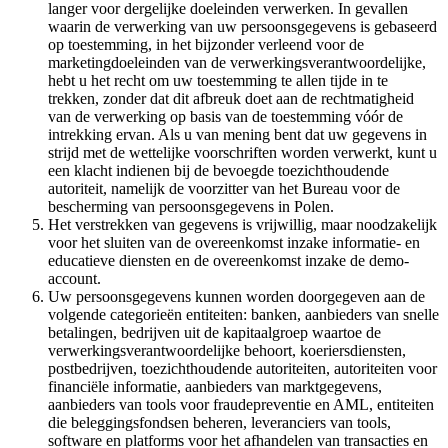
langer voor dergelijke doeleinden verwerken. In gevallen
waarin de verwerking van uw persoonsgegevens is gebaseerd
op toestemming, in het bijzonder verleend voor de
marketingdoeleinden van de verwerkingsverantwoordelijke,
hebt u het recht om uw toestemming te allen tijde in te
trekken, zonder dat dit afbreuk doet aan de rechtmatigheid
van de verwerking op basis van de toestemming vóór de
intrekking ervan. Als u van mening bent dat uw gegevens in
strijd met de wettelijke voorschriften worden verwerkt, kunt u
een klacht indienen bij de bevoegde toezichthoudende
autoriteit, namelijk de voorzitter van het Bureau voor de
bescherming van persoonsgegevens in Polen.
Het verstrekken van gegevens is vrijwillig, maar noodzakelijk
voor het sluiten van de overeenkomst inzake informatie- en
educatieve diensten en de overeenkomst inzake de demo-
account.
Uw persoonsgegevens kunnen worden doorgegeven aan de
volgende categorieën entiteiten: banken, aanbieders van snelle
betalingen, bedrijven uit de kapitaalgroep waartoe de
verwerkingsverantwoordelijke behoort, koeriersdiensten,
postbedrijven, toezichthoudende autoriteiten, autoriteiten voor
financiële informatie, aanbieders van marktgegevens,
aanbieders van tools voor fraudepreventie en AML, entiteiten
die beleggingsfondsen beheren, leveranciers van tools,
software en platforms voor het afhandelen van transacties en