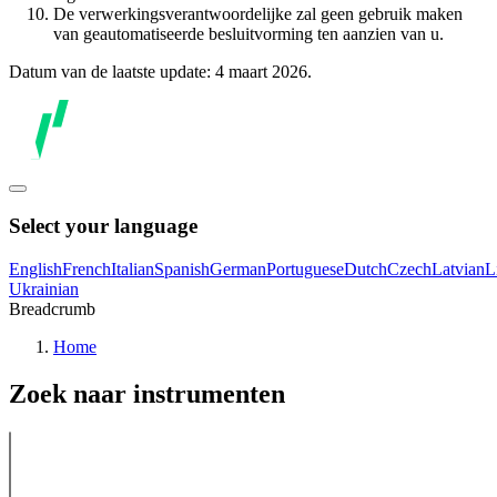
De verwerkingsverantwoordelijke zal geen gebruik maken
van geautomatiseerde besluitvorming ten aanzien van u.
Datum van de laatste update: 4 maart 2026.
Select your language
English
French
Italian
Spanish
German
Portuguese
Dutch
Czech
Latvian
L
Ukrainian
Breadcrumb
Home
Zoek naar instrumenten