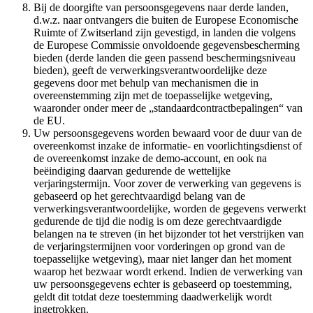
Bij de doorgifte van persoonsgegevens naar derde landen,
d.w.z. naar ontvangers die buiten de Europese Economische
Ruimte of Zwitserland zijn gevestigd, in landen die volgens
de Europese Commissie onvoldoende gegevensbescherming
bieden (derde landen die geen passend beschermingsniveau
bieden), geeft de verwerkingsverantwoordelijke deze
gegevens door met behulp van mechanismen die in
overeenstemming zijn met de toepasselijke wetgeving,
waaronder onder meer de „standaardcontractbepalingen“ van
de EU.
Uw persoonsgegevens worden bewaard voor de duur van de
overeenkomst inzake de informatie- en voorlichtingsdienst of
de overeenkomst inzake de demo-account, en ook na
beëindiging daarvan gedurende de wettelijke
verjaringstermijn. Voor zover de verwerking van gegevens is
gebaseerd op het gerechtvaardigd belang van de
verwerkingsverantwoordelijke, worden de gegevens verwerkt
gedurende de tijd die nodig is om deze gerechtvaardigde
belangen na te streven (in het bijzonder tot het verstrijken van
de verjaringstermijnen voor vorderingen op grond van de
toepasselijke wetgeving), maar niet langer dan het moment
waarop het bezwaar wordt erkend. Indien de verwerking van
uw persoonsgegevens echter is gebaseerd op toestemming,
geldt dit totdat deze toestemming daadwerkelijk wordt
ingetrokken.