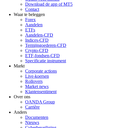
Download de app of MT5
Contact
Waar te beleggen
Forex
Aandelen
ETFs
Aandelen-CFD
Indices-CFD
Termijngoederen-CFD
Crypto-CFD
ETF-fondsen-CFD
Specificatie instrument
Markt
Corporate actions
Live-koersen
Rollovers
Market news
Klantensentiment
Over ons
OANDA Group
Carrière
Anders
Documenten
Nieuws
Cyberbeveiliging