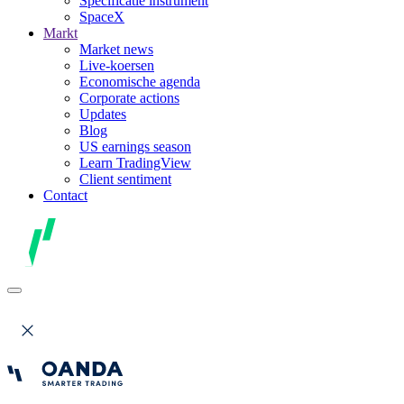
Specificatie instrument
SpaceX
Markt
Market news
Live-koersen
Economische agenda
Corporate actions
Updates
Blog
US earnings season
Learn TradingView
Client sentiment
Contact