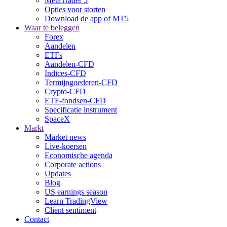
MetaTrader 5
Opties voor storten
Download de app of MT5
Waar te beleggen
Forex
Aandelen
ETFs
Aandelen-CFD
Indices-CFD
Termijngoederen-CFD
Crypto-CFD
ETF-fondsen-CFD
Specificatie instrument
SpaceX
Markt
Market news
Live-koersen
Economische agenda
Corporate actions
Updates
Blog
US earnings season
Learn TradingView
Client sentiment
Contact