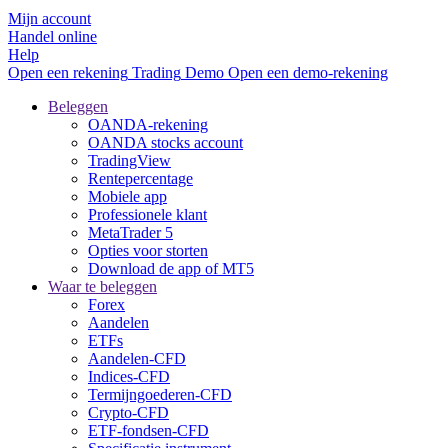
Mijn account
Handel online
Help
Open een rekening
Trading
Demo
Open een demo-rekening
Beleggen
OANDA-rekening
OANDA stocks account
TradingView
Rentepercentage
Mobiele app
Professionele klant
MetaTrader 5
Opties voor storten
Download de app of MT5
Waar te beleggen
Forex
Aandelen
ETFs
Aandelen-CFD
Indices-CFD
Termijngoederen-CFD
Crypto-CFD
ETF-fondsen-CFD