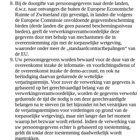
Bij de doorgifte van persoonsgegevens naar derde landen,
d.w.z. naar ontvangers die buiten de Europese Economische
Ruimte of Zwitserland zijn gevestigd, in landen die volgens
de Europese Commissie onvoldoende gegevensbescherming
bieden (derde landen die geen passend beschermingsniveau
bieden), geeft de verwerkingsverantwoordelijke deze
gegevens door met behulp van mechanismen die in
overeenstemming zijn met de toepasselijke wetgeving,
waaronder onder meer de „standaardcontractbepalingen“ van
de EU.
Uw persoonsgegevens worden bewaard voor de duur van de
overeenkomst inzake de informatie- en voorlichtingsdienst of
de overeenkomst inzake de demo-account, en ook na
beëindiging daarvan gedurende de wettelijke
verjaringstermijn. Voor zover de verwerking van gegevens is
gebaseerd op het gerechtvaardigd belang van de
verwerkingsverantwoordelijke, worden de gegevens verwerkt
gedurende de tijd die nodig is om deze gerechtvaardigde
belangen na te streven (in het bijzonder tot het verstrijken van
de verjaringstermijnen voor vorderingen op grond van de
toepasselijke wetgeving), maar niet langer dan het moment
waarop het bezwaar wordt erkend. Indien de verwerking van
uw persoonsgegevens echter is gebaseerd op toestemming,
geldt dit totdat deze toestemming daadwerkelijk wordt
ingetrokken.