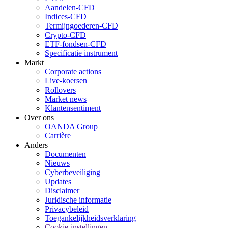
Aandelen-CFD
Indices-CFD
Termijngoederen-CFD
Crypto-CFD
ETF-fondsen-CFD
Specificatie instrument
Markt
Corporate actions
Live-koersen
Rollovers
Market news
Klantensentiment
Over ons
OANDA Group
Carrière
Anders
Documenten
Nieuws
Cyberbeveiliging
Updates
Disclaimer
Juridische informatie
Privacybeleid
Toegankelijkheidsverklaring
Cookie-instellingen