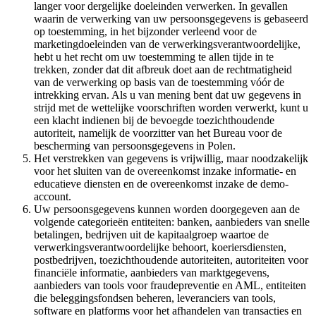
langer voor dergelijke doeleinden verwerken. In gevallen
waarin de verwerking van uw persoonsgegevens is gebaseerd
op toestemming, in het bijzonder verleend voor de
marketingdoeleinden van de verwerkingsverantwoordelijke,
hebt u het recht om uw toestemming te allen tijde in te
trekken, zonder dat dit afbreuk doet aan de rechtmatigheid
van de verwerking op basis van de toestemming vóór de
intrekking ervan. Als u van mening bent dat uw gegevens in
strijd met de wettelijke voorschriften worden verwerkt, kunt u
een klacht indienen bij de bevoegde toezichthoudende
autoriteit, namelijk de voorzitter van het Bureau voor de
bescherming van persoonsgegevens in Polen.
Het verstrekken van gegevens is vrijwillig, maar noodzakelijk
voor het sluiten van de overeenkomst inzake informatie- en
educatieve diensten en de overeenkomst inzake de demo-
account.
Uw persoonsgegevens kunnen worden doorgegeven aan de
volgende categorieën entiteiten: banken, aanbieders van snelle
betalingen, bedrijven uit de kapitaalgroep waartoe de
verwerkingsverantwoordelijke behoort, koeriersdiensten,
postbedrijven, toezichthoudende autoriteiten, autoriteiten voor
financiële informatie, aanbieders van marktgegevens,
aanbieders van tools voor fraudepreventie en AML, entiteiten
die beleggingsfondsen beheren, leveranciers van tools,
software en platforms voor het afhandelen van transacties en