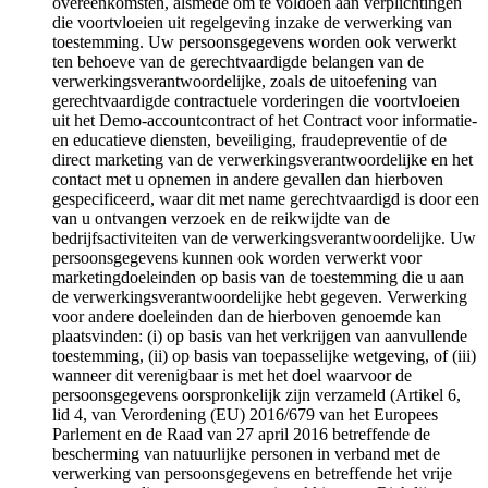
overeenkomsten, alsmede om te voldoen aan verplichtingen
die voortvloeien uit regelgeving inzake de verwerking van
toestemming. Uw persoonsgegevens worden ook verwerkt
ten behoeve van de gerechtvaardigde belangen van de
verwerkingsverantwoordelijke, zoals de uitoefening van
gerechtvaardigde contractuele vorderingen die voortvloeien
uit het Demo-accountcontract of het Contract voor informatie-
en educatieve diensten, beveiliging, fraudepreventie of de
direct marketing van de verwerkingsverantwoordelijke en het
contact met u opnemen in andere gevallen dan hierboven
gespecificeerd, waar dit met name gerechtvaardigd is door een
van u ontvangen verzoek en de reikwijdte van de
bedrijfsactiviteiten van de verwerkingsverantwoordelijke. Uw
persoonsgegevens kunnen ook worden verwerkt voor
marketingdoeleinden op basis van de toestemming die u aan
de verwerkingsverantwoordelijke hebt gegeven. Verwerking
voor andere doeleinden dan de hierboven genoemde kan
plaatsvinden: (i) op basis van het verkrijgen van aanvullende
toestemming, (ii) op basis van toepasselijke wetgeving, of (iii)
wanneer dit verenigbaar is met het doel waarvoor de
persoonsgegevens oorspronkelijk zijn verzameld (Artikel 6,
lid 4, van Verordening (EU) 2016/679 van het Europees
Parlement en de Raad van 27 april 2016 betreffende de
bescherming van natuurlijke personen in verband met de
verwerking van persoonsgegevens en betreffende het vrije