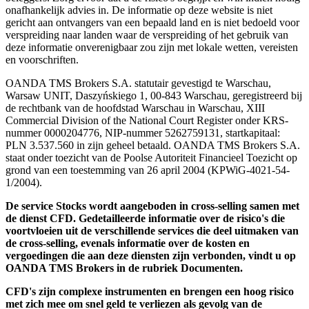
onafhankelijk advies in. De informatie op deze website is niet
gericht aan ontvangers van een bepaald land en is niet bedoeld voor
verspreiding naar landen waar de verspreiding of het gebruik van
deze informatie onverenigbaar zou zijn met lokale wetten, vereisten
en voorschriften.
OANDA TMS Brokers S.A. statutair gevestigd te Warschau,
Warsaw UNIT, Daszyńskiego 1, 00-843 Warschau, geregistreerd bij
de rechtbank van de hoofdstad Warschau in Warschau, XIII
Commercial Division of the National Court Register onder KRS-
nummer 0000204776, NIP-nummer 5262759131, startkapitaal:
PLN 3.537.560 in zijn geheel betaald. OANDA TMS Brokers S.A.
staat onder toezicht van de Poolse Autoriteit Financieel Toezicht op
grond van een toestemming van 26 april 2004 (KPWiG-4021-54-
1/2004).
De service Stocks wordt aangeboden in cross-selling samen met
de dienst CFD. Gedetailleerde informatie over de risico's die
voortvloeien uit de verschillende services die deel uitmaken van
de cross-selling, evenals informatie over de kosten en
vergoedingen die aan deze diensten zijn verbonden, vindt u op
OANDA TMS Brokers in de rubriek Documenten.
CFD's zijn complexe instrumenten en brengen een hoog risico
met zich mee om snel geld te verliezen als gevolg van de