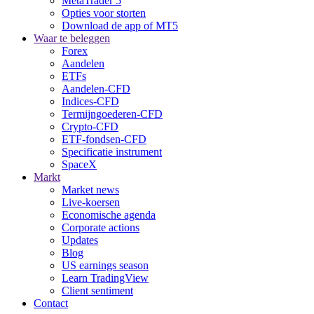
MetaTrader 5
Opties voor storten
Download de app of MT5
Waar te beleggen
Forex
Aandelen
ETFs
Aandelen-CFD
Indices-CFD
Termijngoederen-CFD
Crypto-CFD
ETF-fondsen-CFD
Specificatie instrument
SpaceX
Markt
Market news
Live-koersen
Economische agenda
Corporate actions
Updates
Blog
US earnings season
Learn TradingView
Client sentiment
Contact