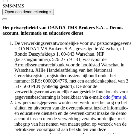
SMS/MMS
Open een demo-rekening »
Het privacybeleid van OANDA TMS Brokers S.A. – Demo-
account, informatie en educatieve dienst
De verwerkingsverantwoordelijke voor uw persoonsgegevens
is OANDA TMS Brokers S.A., gevestigd te Warschau, ul.
Rondo Daszyńskiego 1, 00-843 Warschau, NIP
(belastingnummer): 526-275-91-31, waarvoor de
Arrondissementsrechtbank voor de hoofdstad Warschau in
Warschau, XIIIe Handelsafdeling van het Nationaal
Gerechtsregister, registratiedossiers bijhoudt onder het
nummer KRS: 0000204776, met een aandelenkapitaal van 3
537 560 PLN (volledig gestort). De door de
verwerkingsverantwoordelijke aangestelde functionaris voor
gegevensbescherming is bereikbaar via e-mail:
odo@tms.pl
.
Uw persoonsgegevens worden verwerkt met het oog op het
sluiten en uitvoeren van de overeenkomst inzake informatie-
en educatieve diensten en de overeenkomst inzake de demo-
account tussen u en de verwerkingsverantwoordelijke, met
inbegrip van het nemen van maatregelen op verzoek van de
betrokkene voorafgaand aan het sluiten van deze