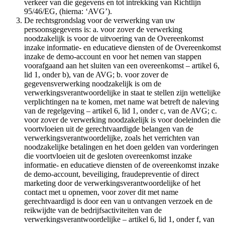
verkeer van die gegevens en tot intrekking van Richtlijn
95/46/EG, (hierna: ‘AVG’).
De rechtsgrondslag voor de verwerking van uw
persoonsgegevens is: a. voor zover de verwerking
noodzakelijk is voor de uitvoering van de Overeenkomst
inzake informatie- en educatieve diensten of de Overeenkomst
inzake de demo-account en voor het nemen van stappen
voorafgaand aan het sluiten van een overeenkomst – artikel 6,
lid 1, onder b), van de AVG; b. voor zover de
gegevensverwerking noodzakelijk is om de
verwerkingsverantwoordelijke in staat te stellen zijn wettelijke
verplichtingen na te komen, met name wat betreft de naleving
van de regelgeving – artikel 6, lid 1, onder c, van de AVG; c.
voor zover de verwerking noodzakelijk is voor doeleinden die
voortvloeien uit de gerechtvaardigde belangen van de
verwerkingsverantwoordelijke, zoals het verrichten van
noodzakelijke betalingen en het doen gelden van vorderingen
die voortvloeien uit de gesloten overeenkomst inzake
informatie- en educatieve diensten of de overeenkomst inzake
de demo-account, beveiliging, fraudepreventie of direct
marketing door de verwerkingsverantwoordelijke of het
contact met u opnemen, voor zover dit met name
gerechtvaardigd is door een van u ontvangen verzoek en de
reikwijdte van de bedrijfsactiviteiten van de
verwerkingsverantwoordelijke – artikel 6, lid 1, onder f, van