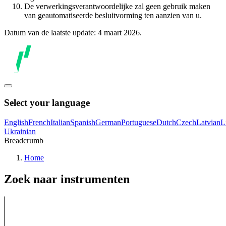
De verwerkingsverantwoordelijke zal geen gebruik maken
van geautomatiseerde besluitvorming ten aanzien van u.
Datum van de laatste update: 4 maart 2026.
Select your language
English
French
Italian
Spanish
German
Portuguese
Dutch
Czech
Latvian
L
Ukrainian
Breadcrumb
Home
Zoek naar instrumenten