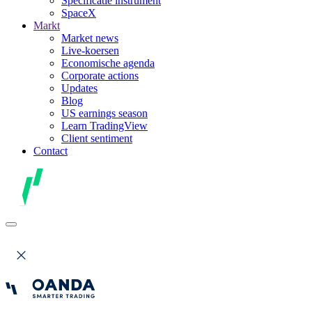
Specificatie instrument
SpaceX
Markt
Market news
Live-koersen
Economische agenda
Corporate actions
Updates
Blog
US earnings season
Learn TradingView
Client sentiment
Contact