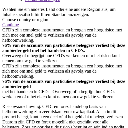
Wählen Sie ein anderes Land oder eine andere Region aus, um
Inhalte spezifisch für Ihren Standort anzuzeigen.
Choose country or region
Continue
CFD's zijn complexe instrumenten en brengen een hoog risico met
zich mee om snel geld te verliezen als gevolg van de
hefboomwerking.
76% van de accounts van particuliere beleggers verliest bij deze
aanbieder geld met het handelen in CFD's.
Overweeg of u begrijpt hoe CFD's werken en of u het risico kunt
nemen om uw geld te verliezen.
CFD's zijn complexe instrumenten en brengen een hoog risico met
zich mee om snel geld te verliezen als gevolg van de
hefboomwerking.
76% van de accounts van particuliere beleggers verliest bij deze
aanbieder geld
met het handelen in CFD's. Overweeg of u begrijpt hoe CFD's
werken en of u het risico kunt nemen om uw geld te verliezen.
Risicowaarschuwing: CFD- en forex-handel op basis van
hefboomwerking zijn zeer riskant voor uw kapitaal. Als u in dit
product belegt, kunt u een deel of al het geld dat u belegt, verliezen.
Daarom zijn CFD en forex mogelijk niet geschikt voor alle
beleggers. Zorg ervoor dat u de risico's begrijpt en win indien nodig