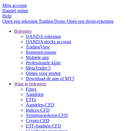
Mijn account
Handel online
Help
Open een rekening
Trading
Demo
Open een demo-rekening
Beleggen
OANDA-rekening
OANDA stocks account
TradingView
Rentepercentage
Mobiele app
Professionele klant
MetaTrader 5
Opties voor storten
Download de app of MT5
Waar te beleggen
Forex
Aandelen
ETFs
Aandelen-CFD
Indices-CFD
Termijngoederen-CFD
Crypto-CFD
ETF-fondsen-CFD