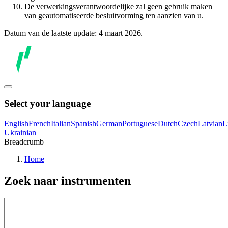
De verwerkingsverantwoordelijke zal geen gebruik maken
van geautomatiseerde besluitvorming ten aanzien van u.
Datum van de laatste update: 4 maart 2026.
Select your language
English
French
Italian
Spanish
German
Portuguese
Dutch
Czech
Latvian
L
Ukrainian
Breadcrumb
Home
Zoek naar instrumenten