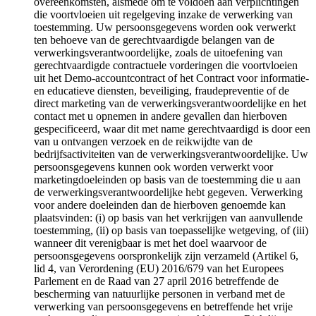
overeenkomsten, alsmede om te voldoen aan verplichtingen
die voortvloeien uit regelgeving inzake de verwerking van
toestemming. Uw persoonsgegevens worden ook verwerkt
ten behoeve van de gerechtvaardigde belangen van de
verwerkingsverantwoordelijke, zoals de uitoefening van
gerechtvaardigde contractuele vorderingen die voortvloeien
uit het Demo-accountcontract of het Contract voor informatie-
en educatieve diensten, beveiliging, fraudepreventie of de
direct marketing van de verwerkingsverantwoordelijke en het
contact met u opnemen in andere gevallen dan hierboven
gespecificeerd, waar dit met name gerechtvaardigd is door een
van u ontvangen verzoek en de reikwijdte van de
bedrijfsactiviteiten van de verwerkingsverantwoordelijke. Uw
persoonsgegevens kunnen ook worden verwerkt voor
marketingdoeleinden op basis van de toestemming die u aan
de verwerkingsverantwoordelijke hebt gegeven. Verwerking
voor andere doeleinden dan de hierboven genoemde kan
plaatsvinden: (i) op basis van het verkrijgen van aanvullende
toestemming, (ii) op basis van toepasselijke wetgeving, of (iii)
wanneer dit verenigbaar is met het doel waarvoor de
persoonsgegevens oorspronkelijk zijn verzameld (Artikel 6,
lid 4, van Verordening (EU) 2016/679 van het Europees
Parlement en de Raad van 27 april 2016 betreffende de
bescherming van natuurlijke personen in verband met de
verwerking van persoonsgegevens en betreffende het vrije