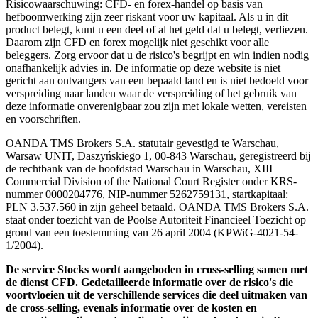
Risicowaarschuwing: CFD- en forex-handel op basis van
hefboomwerking zijn zeer riskant voor uw kapitaal. Als u in dit
product belegt, kunt u een deel of al het geld dat u belegt, verliezen.
Daarom zijn CFD en forex mogelijk niet geschikt voor alle
beleggers. Zorg ervoor dat u de risico's begrijpt en win indien nodig
onafhankelijk advies in. De informatie op deze website is niet
gericht aan ontvangers van een bepaald land en is niet bedoeld voor
verspreiding naar landen waar de verspreiding of het gebruik van
deze informatie onverenigbaar zou zijn met lokale wetten, vereisten
en voorschriften.
OANDA TMS Brokers S.A. statutair gevestigd te Warschau,
Warsaw UNIT, Daszyńskiego 1, 00-843 Warschau, geregistreerd bij
de rechtbank van de hoofdstad Warschau in Warschau, XIII
Commercial Division of the National Court Register onder KRS-
nummer 0000204776, NIP-nummer 5262759131, startkapitaal:
PLN 3.537.560 in zijn geheel betaald. OANDA TMS Brokers S.A.
staat onder toezicht van de Poolse Autoriteit Financieel Toezicht op
grond van een toestemming van 26 april 2004 (KPWiG-4021-54-
1/2004).
De service Stocks wordt aangeboden in cross-selling samen met
de dienst CFD. Gedetailleerde informatie over de risico's die
voortvloeien uit de verschillende services die deel uitmaken van
de cross-selling, evenals informatie over de kosten en