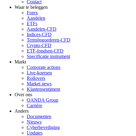
Contact
Waar te beleggen
Forex
Aandelen
ETFs
Aandelen-CFD
Indices-CFD
Termijngoederen-CFD
Crypto-CFD
ETF-fondsen-CFD
Specificatie instrument
Markt
Corporate actions
Live-koersen
Rollovers
Market news
Klantensentiment
Over ons
OANDA Group
Carrière
Anders
Documenten
Nieuws
Cyberbeveiliging
Updates