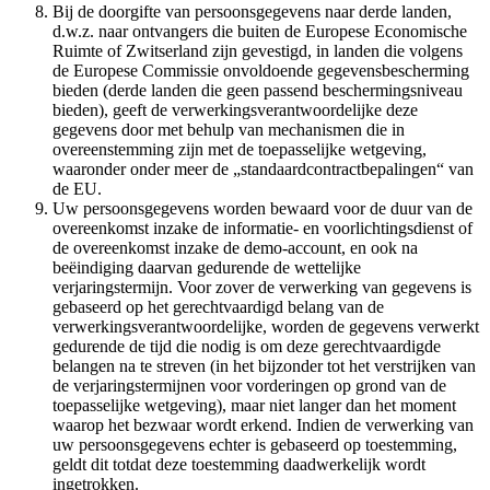
Bij de doorgifte van persoonsgegevens naar derde landen,
d.w.z. naar ontvangers die buiten de Europese Economische
Ruimte of Zwitserland zijn gevestigd, in landen die volgens
de Europese Commissie onvoldoende gegevensbescherming
bieden (derde landen die geen passend beschermingsniveau
bieden), geeft de verwerkingsverantwoordelijke deze
gegevens door met behulp van mechanismen die in
overeenstemming zijn met de toepasselijke wetgeving,
waaronder onder meer de „standaardcontractbepalingen“ van
de EU.
Uw persoonsgegevens worden bewaard voor de duur van de
overeenkomst inzake de informatie- en voorlichtingsdienst of
de overeenkomst inzake de demo-account, en ook na
beëindiging daarvan gedurende de wettelijke
verjaringstermijn. Voor zover de verwerking van gegevens is
gebaseerd op het gerechtvaardigd belang van de
verwerkingsverantwoordelijke, worden de gegevens verwerkt
gedurende de tijd die nodig is om deze gerechtvaardigde
belangen na te streven (in het bijzonder tot het verstrijken van
de verjaringstermijnen voor vorderingen op grond van de
toepasselijke wetgeving), maar niet langer dan het moment
waarop het bezwaar wordt erkend. Indien de verwerking van
uw persoonsgegevens echter is gebaseerd op toestemming,
geldt dit totdat deze toestemming daadwerkelijk wordt
ingetrokken.