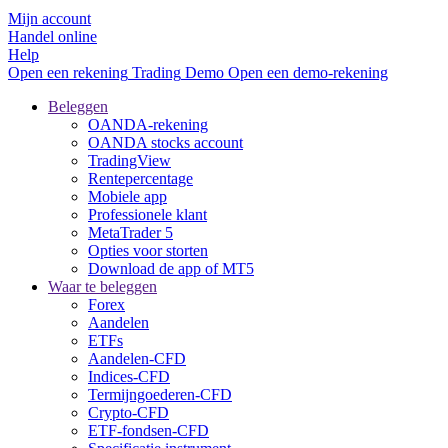
Mijn account
Handel online
Help
Open een rekening
Trading
Demo
Open een demo-rekening
Beleggen
OANDA-rekening
OANDA stocks account
TradingView
Rentepercentage
Mobiele app
Professionele klant
MetaTrader 5
Opties voor storten
Download de app of MT5
Waar te beleggen
Forex
Aandelen
ETFs
Aandelen-CFD
Indices-CFD
Termijngoederen-CFD
Crypto-CFD
ETF-fondsen-CFD