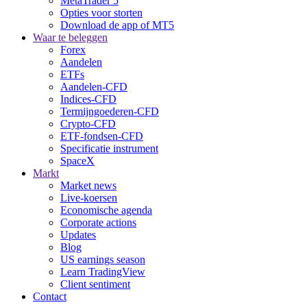
MetaTrader 5
Opties voor storten
Download de app of MT5
Waar te beleggen
Forex
Aandelen
ETFs
Aandelen-CFD
Indices-CFD
Termijngoederen-CFD
Crypto-CFD
ETF-fondsen-CFD
Specificatie instrument
SpaceX
Markt
Market news
Live-koersen
Economische agenda
Corporate actions
Updates
Blog
US earnings season
Learn TradingView
Client sentiment
Contact