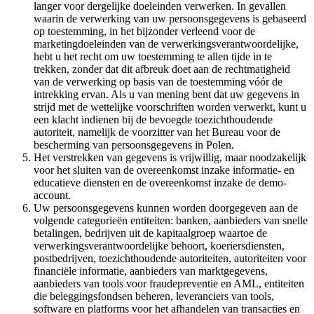
langer voor dergelijke doeleinden verwerken. In gevallen
waarin de verwerking van uw persoonsgegevens is gebaseerd
op toestemming, in het bijzonder verleend voor de
marketingdoeleinden van de verwerkingsverantwoordelijke,
hebt u het recht om uw toestemming te allen tijde in te
trekken, zonder dat dit afbreuk doet aan de rechtmatigheid
van de verwerking op basis van de toestemming vóór de
intrekking ervan. Als u van mening bent dat uw gegevens in
strijd met de wettelijke voorschriften worden verwerkt, kunt u
een klacht indienen bij de bevoegde toezichthoudende
autoriteit, namelijk de voorzitter van het Bureau voor de
bescherming van persoonsgegevens in Polen.
Het verstrekken van gegevens is vrijwillig, maar noodzakelijk
voor het sluiten van de overeenkomst inzake informatie- en
educatieve diensten en de overeenkomst inzake de demo-
account.
Uw persoonsgegevens kunnen worden doorgegeven aan de
volgende categorieën entiteiten: banken, aanbieders van snelle
betalingen, bedrijven uit de kapitaalgroep waartoe de
verwerkingsverantwoordelijke behoort, koeriersdiensten,
postbedrijven, toezichthoudende autoriteiten, autoriteiten voor
financiële informatie, aanbieders van marktgegevens,
aanbieders van tools voor fraudepreventie en AML, entiteiten
die beleggingsfondsen beheren, leveranciers van tools,
software en platforms voor het afhandelen van transacties en