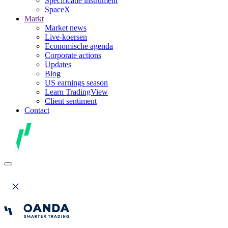
Specificatie instrument
SpaceX
Markt
Market news
Live-koersen
Economische agenda
Corporate actions
Updates
Blog
US earnings season
Learn TradingView
Client sentiment
Contact