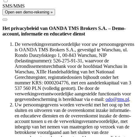
SMS/MMS
Open een demo-rekening »
Het privacybeleid van OANDA TMS Brokers S.A. – Demo-
account, informatie en educatieve dienst
De verwerkingsverantwoordelijke voor uw persoonsgegevens
is OANDA TMS Brokers S.A., gevestigd te Warschau, ul.
Rondo Daszyńskiego 1, 00-843 Warschau, NIP
(belastingnummer): 526-275-91-31, waarvoor de
Arrondissementsrechtbank voor de hoofdstad Warschau in
Warschau, XIIIe Handelsafdeling van het Nationaal
Gerechtsregister, registratiedossiers bijhoudt onder het
nummer KRS: 0000204776, met een aandelenkapitaal van 3
537 560 PLN (volledig gestort). De door de
verwerkingsverantwoordelijke aangestelde functionaris voor
gegevensbescherming is bereikbaar via e-mail:
odo@tms.pl
.
Uw persoonsgegevens worden verwerkt met het oog op het
sluiten en uitvoeren van de overeenkomst inzake informatie-
en educatieve diensten en de overeenkomst inzake de demo-
account tussen u en de verwerkingsverantwoordelijke, met
inbegrip van het nemen van maatregelen op verzoek van de
betrokkene voorafgaand aan het sluiten van deze