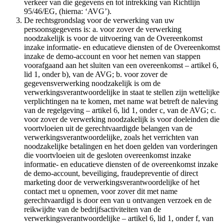
verkeer van die gegevens en tot intrekking van Richtlijn
95/46/EG, (hierna: ‘AVG’).
De rechtsgrondslag voor de verwerking van uw
persoonsgegevens is: a. voor zover de verwerking
noodzakelijk is voor de uitvoering van de Overeenkomst
inzake informatie- en educatieve diensten of de Overeenkomst
inzake de demo-account en voor het nemen van stappen
voorafgaand aan het sluiten van een overeenkomst – artikel 6,
lid 1, onder b), van de AVG; b. voor zover de
gegevensverwerking noodzakelijk is om de
verwerkingsverantwoordelijke in staat te stellen zijn wettelijke
verplichtingen na te komen, met name wat betreft de naleving
van de regelgeving – artikel 6, lid 1, onder c, van de AVG; c.
voor zover de verwerking noodzakelijk is voor doeleinden die
voortvloeien uit de gerechtvaardigde belangen van de
verwerkingsverantwoordelijke, zoals het verrichten van
noodzakelijke betalingen en het doen gelden van vorderingen
die voortvloeien uit de gesloten overeenkomst inzake
informatie- en educatieve diensten of de overeenkomst inzake
de demo-account, beveiliging, fraudepreventie of direct
marketing door de verwerkingsverantwoordelijke of het
contact met u opnemen, voor zover dit met name
gerechtvaardigd is door een van u ontvangen verzoek en de
reikwijdte van de bedrijfsactiviteiten van de
verwerkingsverantwoordelijke – artikel 6, lid 1, onder f, van