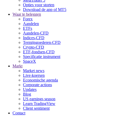
MetaTrader 5
Opties voor storten
Download de app of MT5
Waar te beleggen
Forex
Aandelen
ETFs
Aandelen-CFD
Indices-CFD
Termijngoederen-CFD
Crypto-CFD
ETF-fondsen-CFD
Specificatie instrument
SpaceX
Markt
Market news
Live-koersen
Economische agenda
Corporate actions
Updates
Blog
US earnings season
Learn TradingView
Client sentiment
Contact