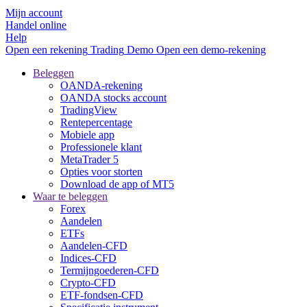
Mijn account
Handel online
Help
Open een rekening
Trading
Demo
Open een demo-rekening
Beleggen
OANDA-rekening
OANDA stocks account
TradingView
Rentepercentage
Mobiele app
Professionele klant
MetaTrader 5
Opties voor storten
Download de app of MT5
Waar te beleggen
Forex
Aandelen
ETFs
Aandelen-CFD
Indices-CFD
Termijngoederen-CFD
Crypto-CFD
ETF-fondsen-CFD