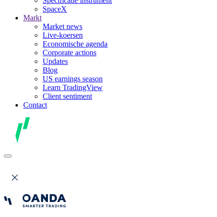
Specificatie instrument
SpaceX
Markt
Market news
Live-koersen
Economische agenda
Corporate actions
Updates
Blog
US earnings season
Learn TradingView
Client sentiment
Contact