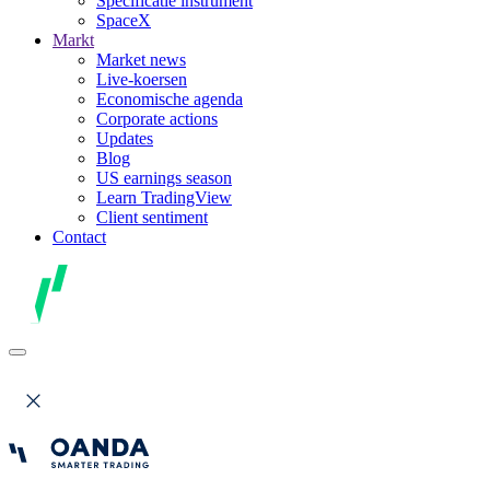
Specificatie instrument
SpaceX
Markt
Market news
Live-koersen
Economische agenda
Corporate actions
Updates
Blog
US earnings season
Learn TradingView
Client sentiment
Contact