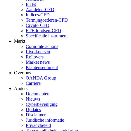
ETFs
Aandelen-CFD
Indices-CFD
Termijngoederen-CFD
Crypto-CFD
ETF-fondsen-CFD
Specificatie instrument
Markt
Corporate actions
Live-koersen
Rollovers
Market news
Klantensentiment
Over ons
OANDA Group
Carrière
Anders
Documenten
Nieuws
Cyberbeveiliging
Updates
Disclaimer
Juridische informatie
Privacybeleid
Toegankelijkheidsverklaring