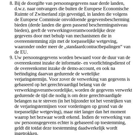
Bij de doorgifte van persoonsgegevens naar derde landen,
d.w.z. naar ontvangers die buiten de Europese Economische
Ruimte of Zwitserland zijn gevestigd, in landen die volgens
de Europese Commissie onvoldoende gegevensbescherming
bieden (derde landen die geen passend beschermingsniveau
bieden), geeft de verwerkingsverantwoordelijke deze
gegevens door met behulp van mechanismen die in
overeenstemming zijn met de toepasselijke wetgeving,
waaronder onder meer de „standaardcontractbepalingen“ van
de EU.
Uw persoonsgegevens worden bewaard voor de duur van de
overeenkomst inzake de informatie- en voorlichtingsdienst of
de overeenkomst inzake de demo-account, en ook na
beëindiging daarvan gedurende de wettelijke
verjaringstermijn. Voor zover de verwerking van gegevens is
gebaseerd op het gerechtvaardigd belang van de
verwerkingsverantwoordelijke, worden de gegevens verwerkt
gedurende de tijd die nodig is om deze gerechtvaardigde
belangen na te streven (in het bijzonder tot het verstrijken van
de verjaringstermijnen voor vorderingen op grond van de
toepasselijke wetgeving), maar niet langer dan het moment
waarop het bezwaar wordt erkend. Indien de verwerking van
uw persoonsgegevens echter is gebaseerd op toestemming,
geldt dit totdat deze toestemming daadwerkelijk wordt
ingetrokken.