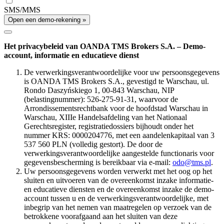
SMS/MMS
Open een demo-rekening »
Het privacybeleid van OANDA TMS Brokers S.A. – Demo-
account, informatie en educatieve dienst
De verwerkingsverantwoordelijke voor uw persoonsgegevens
is OANDA TMS Brokers S.A., gevestigd te Warschau, ul.
Rondo Daszyńskiego 1, 00-843 Warschau, NIP
(belastingnummer): 526-275-91-31, waarvoor de
Arrondissementsrechtbank voor de hoofdstad Warschau in
Warschau, XIIIe Handelsafdeling van het Nationaal
Gerechtsregister, registratiedossiers bijhoudt onder het
nummer KRS: 0000204776, met een aandelenkapitaal van 3
537 560 PLN (volledig gestort). De door de
verwerkingsverantwoordelijke aangestelde functionaris voor
gegevensbescherming is bereikbaar via e-mail:
odo@tms.pl
.
Uw persoonsgegevens worden verwerkt met het oog op het
sluiten en uitvoeren van de overeenkomst inzake informatie-
en educatieve diensten en de overeenkomst inzake de demo-
account tussen u en de verwerkingsverantwoordelijke, met
inbegrip van het nemen van maatregelen op verzoek van de
betrokkene voorafgaand aan het sluiten van deze