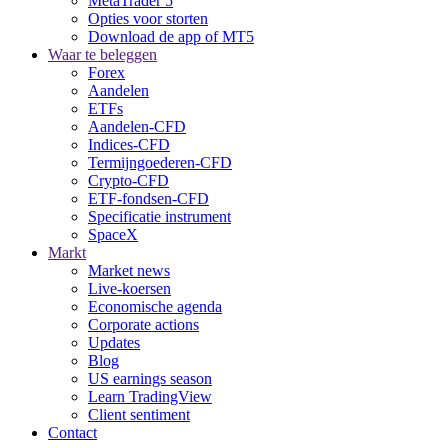
MetaTrader 5
Opties voor storten
Download de app of MT5
Waar te beleggen
Forex
Aandelen
ETFs
Aandelen-CFD
Indices-CFD
Termijngoederen-CFD
Crypto-CFD
ETF-fondsen-CFD
Specificatie instrument
SpaceX
Markt
Market news
Live-koersen
Economische agenda
Corporate actions
Updates
Blog
US earnings season
Learn TradingView
Client sentiment
Contact