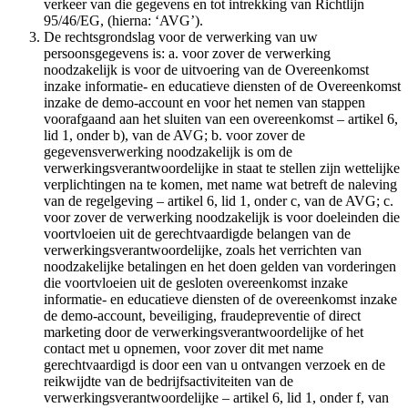
verkeer van die gegevens en tot intrekking van Richtlijn
95/46/EG, (hierna: ‘AVG’).
De rechtsgrondslag voor de verwerking van uw
persoonsgegevens is: a. voor zover de verwerking
noodzakelijk is voor de uitvoering van de Overeenkomst
inzake informatie- en educatieve diensten of de Overeenkomst
inzake de demo-account en voor het nemen van stappen
voorafgaand aan het sluiten van een overeenkomst – artikel 6,
lid 1, onder b), van de AVG; b. voor zover de
gegevensverwerking noodzakelijk is om de
verwerkingsverantwoordelijke in staat te stellen zijn wettelijke
verplichtingen na te komen, met name wat betreft de naleving
van de regelgeving – artikel 6, lid 1, onder c, van de AVG; c.
voor zover de verwerking noodzakelijk is voor doeleinden die
voortvloeien uit de gerechtvaardigde belangen van de
verwerkingsverantwoordelijke, zoals het verrichten van
noodzakelijke betalingen en het doen gelden van vorderingen
die voortvloeien uit de gesloten overeenkomst inzake
informatie- en educatieve diensten of de overeenkomst inzake
de demo-account, beveiliging, fraudepreventie of direct
marketing door de verwerkingsverantwoordelijke of het
contact met u opnemen, voor zover dit met name
gerechtvaardigd is door een van u ontvangen verzoek en de
reikwijdte van de bedrijfsactiviteiten van de
verwerkingsverantwoordelijke – artikel 6, lid 1, onder f, van