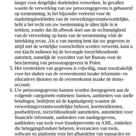
langer voor dergelijke doeleinden verwerken. In gevallen
waarin de verwerking van uw persoonsgegevens is gebaseerd
op toestemming, in het bijzonder verleend voor de
marketingdoeleinden van de verwerkingsverantwoordelijke,
hebt u het recht om uw toestemming te allen tijde in te
trekken, zonder dat dit afbreuk doet aan de rechtmatigheid
van de verwerking op basis van de toestemming vóór de
intrekking ervan. Als u van mening bent dat uw gegevens in
strijd met de wettelijke voorschriften worden verwerkt, kunt u
een klacht indienen bij de bevoegde toezichthoudende
autoriteit, namelijk de voorzitter van het Bureau voor de
bescherming van persoonsgegevens in Polen.
Het verstrekken van gegevens is vrijwillig, maar noodzakelijk
voor het sluiten van de overeenkomst inzake informatie- en
educatieve diensten en de overeenkomst inzake de demo-
account.
Uw persoonsgegevens kunnen worden doorgegeven aan de
volgende categorieën entiteiten: banken, aanbieders van snelle
betalingen, bedrijven uit de kapitaalgroep waartoe de
verwerkingsverantwoordelijke behoort, koeriersdiensten,
postbedrijven, toezichthoudende autoriteiten, autoriteiten voor
financiële informatie, aanbieders van marktgegevens,
aanbieders van tools voor fraudepreventie en AML, entiteiten
die beleggingsfondsen beheren, leveranciers van tools,
software en platforms voor het afhandelen van transacties en