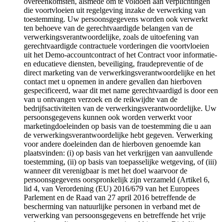
overeenkomsten, alsmede om te voldoen aan verplichtingen
die voortvloeien uit regelgeving inzake de verwerking van
toestemming. Uw persoonsgegevens worden ook verwerkt
ten behoeve van de gerechtvaardigde belangen van de
verwerkingsverantwoordelijke, zoals de uitoefening van
gerechtvaardigde contractuele vorderingen die voortvloeien
uit het Demo-accountcontract of het Contract voor informatie-
en educatieve diensten, beveiliging, fraudepreventie of de
direct marketing van de verwerkingsverantwoordelijke en het
contact met u opnemen in andere gevallen dan hierboven
gespecificeerd, waar dit met name gerechtvaardigd is door een
van u ontvangen verzoek en de reikwijdte van de
bedrijfsactiviteiten van de verwerkingsverantwoordelijke. Uw
persoonsgegevens kunnen ook worden verwerkt voor
marketingdoeleinden op basis van de toestemming die u aan
de verwerkingsverantwoordelijke hebt gegeven. Verwerking
voor andere doeleinden dan de hierboven genoemde kan
plaatsvinden: (i) op basis van het verkrijgen van aanvullende
toestemming, (ii) op basis van toepasselijke wetgeving, of (iii)
wanneer dit verenigbaar is met het doel waarvoor de
persoonsgegevens oorspronkelijk zijn verzameld (Artikel 6,
lid 4, van Verordening (EU) 2016/679 van het Europees
Parlement en de Raad van 27 april 2016 betreffende de
bescherming van natuurlijke personen in verband met de
verwerking van persoonsgegevens en betreffende het vrije