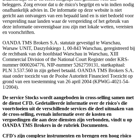
beleggers. Zorg ervoor dat u de risico's begrijpt en win indien nodig
onafhankelijk advies in. De informatie op deze website is niet
gericht aan ontvangers van een bepaald land en is niet bedoeld voor
verspreiding naar landen waar de verspreiding of het gebruik van
deze informatie onverenigbaar zou zijn met lokale wetten, vereisten
en voorschriften.
OANDA TMS Brokers S.A. statutair gevestigd te Warschau,
Warsaw UNIT, Daszyńskiego 1, 00-843 Warschau, geregistreerd bij
de rechtbank van de hoofdstad Warschau in Warschau, XIII
Commercial Division of the National Court Register onder KRS-
nummer 0000204776, NIP-nummer 5262759131, startkapitaal:
PLN 3.537.560 in zijn geheel betaald. OANDA TMS Brokers S.A.
staat onder toezicht van de Poolse Autoriteit Financieel Toezicht op
grond van een toestemming van 26 april 2004 (KPWiG-4021-54-
1/2004).
De service Stocks wordt aangeboden in cross-selling samen met
de dienst CFD. Gedetailleerde informatie over de risico's die
voortvloeien uit de verschillende services die deel uitmaken van
de cross-selling, evenals informatie over de kosten en
vergoedingen die aan deze diensten zijn verbonden, vindt u op
OANDA TMS Brokers in de rubriek Documenten.
CFD's zijn complexe instrumenten en brengen een hoog risico