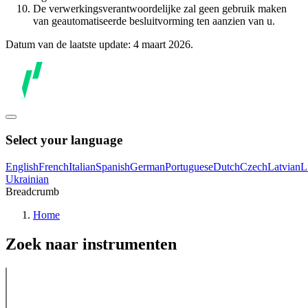
De verwerkingsverantwoordelijke zal geen gebruik maken
van geautomatiseerde besluitvorming ten aanzien van u.
Datum van de laatste update: 4 maart 2026.
Select your language
English
French
Italian
Spanish
German
Portuguese
Dutch
Czech
Latvian
L
Ukrainian
Breadcrumb
Home
Zoek naar instrumenten