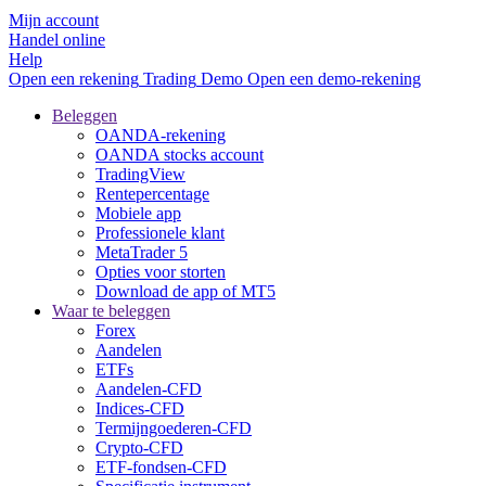
Mijn account
Handel online
Help
Open een rekening
Trading
Demo
Open een demo-rekening
Beleggen
OANDA-rekening
OANDA stocks account
TradingView
Rentepercentage
Mobiele app
Professionele klant
MetaTrader 5
Opties voor storten
Download de app of MT5
Waar te beleggen
Forex
Aandelen
ETFs
Aandelen-CFD
Indices-CFD
Termijngoederen-CFD
Crypto-CFD
ETF-fondsen-CFD