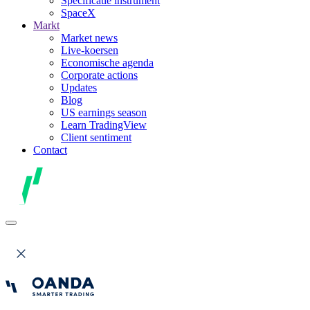
Specificatie instrument
SpaceX
Markt
Market news
Live-koersen
Economische agenda
Corporate actions
Updates
Blog
US earnings season
Learn TradingView
Client sentiment
Contact