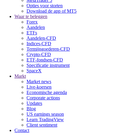
MetaTrader 5
Opties voor storten
Download de app of MT5
Waar te beleggen
Forex
Aandelen
ETFs
Aandelen-CFD
Indices-CFD
Termijngoederen-CFD
Crypto-CFD
ETF-fondsen-CFD
Specificatie instrument
SpaceX
Markt
Market news
Live-koersen
Economische agenda
Corporate actions
Updates
Blog
US earnings season
Learn TradingView
Client sentiment
Contact