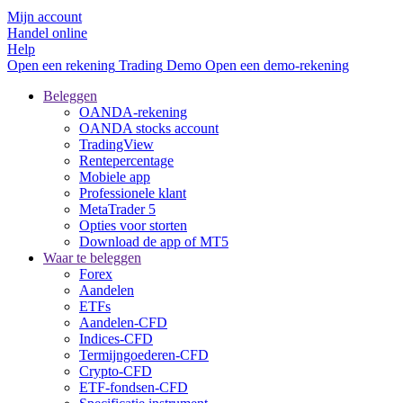
Mijn account
Handel online
Help
Open een rekening
Trading
Demo
Open een demo-rekening
Beleggen
OANDA-rekening
OANDA stocks account
TradingView
Rentepercentage
Mobiele app
Professionele klant
MetaTrader 5
Opties voor storten
Download de app of MT5
Waar te beleggen
Forex
Aandelen
ETFs
Aandelen-CFD
Indices-CFD
Termijngoederen-CFD
Crypto-CFD
ETF-fondsen-CFD