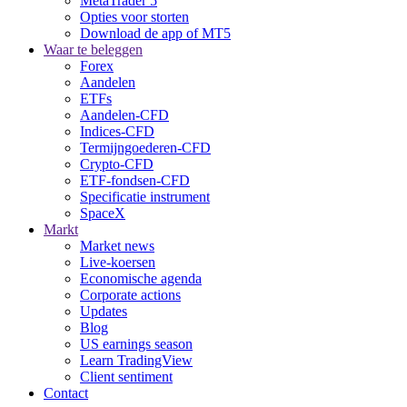
MetaTrader 5
Opties voor storten
Download de app of MT5
Waar te beleggen
Forex
Aandelen
ETFs
Aandelen-CFD
Indices-CFD
Termijngoederen-CFD
Crypto-CFD
ETF-fondsen-CFD
Specificatie instrument
SpaceX
Markt
Market news
Live-koersen
Economische agenda
Corporate actions
Updates
Blog
US earnings season
Learn TradingView
Client sentiment
Contact