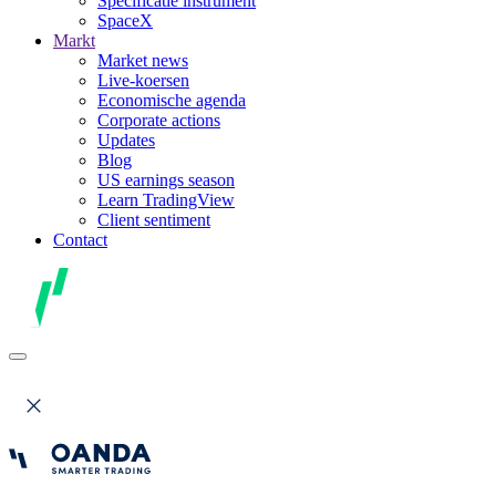
Specificatie instrument
SpaceX
Markt
Market news
Live-koersen
Economische agenda
Corporate actions
Updates
Blog
US earnings season
Learn TradingView
Client sentiment
Contact