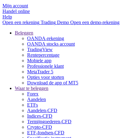
Mijn account
Handel online
Help
Open een rekening
Trading
Demo
Open een demo-rekening
Beleggen
OANDA-rekening
OANDA stocks account
TradingView
Rentepercentage
Mobiele app
Professionele klant
MetaTrader 5
Opties voor storten
Download de app of MT5
Waar te beleggen
Forex
Aandelen
ETFs
Aandelen-CFD
Indices-CFD
Termijngoederen-CFD
Crypto-CFD
ETF-fondsen-CFD