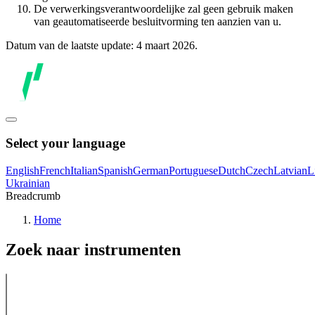
De verwerkingsverantwoordelijke zal geen gebruik maken
van geautomatiseerde besluitvorming ten aanzien van u.
Datum van de laatste update: 4 maart 2026.
Select your language
English
French
Italian
Spanish
German
Portuguese
Dutch
Czech
Latvian
L
Ukrainian
Breadcrumb
Home
Zoek naar instrumenten