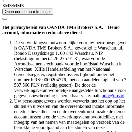
SMS/MMS
Open een demo-rekening »
Het privacybeleid van OANDA TMS Brokers S.A. – Demo-
account, informatie en educatieve dienst
De verwerkingsverantwoordelijke voor uw persoonsgegevens
is OANDA TMS Brokers S.A., gevestigd te Warschau, ul.
Rondo Daszyńskiego 1, 00-843 Warschau, NIP
(belastingnummer): 526-275-91-31, waarvoor de
Arrondissementsrechtbank voor de hoofdstad Warschau in
Warschau, XIIIe Handelsafdeling van het Nationaal
Gerechtsregister, registratiedossiers bijhoudt onder het
nummer KRS: 0000204776, met een aandelenkapitaal van 3
537 560 PLN (volledig gestort). De door de
verwerkingsverantwoordelijke aangestelde functionaris voor
gegevensbescherming is bereikbaar via e-mail:
odo@tms.pl
.
Uw persoonsgegevens worden verwerkt met het oog op het
sluiten en uitvoeren van de overeenkomst inzake informatie-
en educatieve diensten en de overeenkomst inzake de demo-
account tussen u en de verwerkingsverantwoordelijke, met
inbegrip van het nemen van maatregelen op verzoek van de
betrokkene voorafgaand aan het sluiten van deze