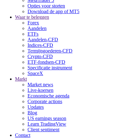
MetaTrader 5
Opties voor storten
Download de app of MT5
Waar te beleggen
Forex
Aandelen
ETFs
Aandelen-CFD
Indices-CFD
Termijngoederen-CFD
Crypto-CFD
ETF-fondsen-CFD
Specificatie instrument
SpaceX
Markt
Market news
Live-koersen
Economische agenda
Corporate actions
Updates
Blog
US earnings season
Learn TradingView
Client sentiment
Contact