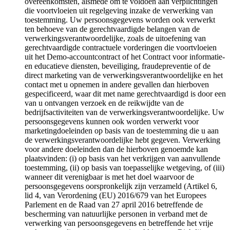
overeenkomsten, alsmede om te voldoen aan verplichtingen
die voortvloeien uit regelgeving inzake de verwerking van
toestemming. Uw persoonsgegevens worden ook verwerkt
ten behoeve van de gerechtvaardigde belangen van de
verwerkingsverantwoordelijke, zoals de uitoefening van
gerechtvaardigde contractuele vorderingen die voortvloeien
uit het Demo-accountcontract of het Contract voor informatie-
en educatieve diensten, beveiliging, fraudepreventie of de
direct marketing van de verwerkingsverantwoordelijke en het
contact met u opnemen in andere gevallen dan hierboven
gespecificeerd, waar dit met name gerechtvaardigd is door een
van u ontvangen verzoek en de reikwijdte van de
bedrijfsactiviteiten van de verwerkingsverantwoordelijke. Uw
persoonsgegevens kunnen ook worden verwerkt voor
marketingdoeleinden op basis van de toestemming die u aan
de verwerkingsverantwoordelijke hebt gegeven. Verwerking
voor andere doeleinden dan de hierboven genoemde kan
plaatsvinden: (i) op basis van het verkrijgen van aanvullende
toestemming, (ii) op basis van toepasselijke wetgeving, of (iii)
wanneer dit verenigbaar is met het doel waarvoor de
persoonsgegevens oorspronkelijk zijn verzameld (Artikel 6,
lid 4, van Verordening (EU) 2016/679 van het Europees
Parlement en de Raad van 27 april 2016 betreffende de
bescherming van natuurlijke personen in verband met de
verwerking van persoonsgegevens en betreffende het vrije