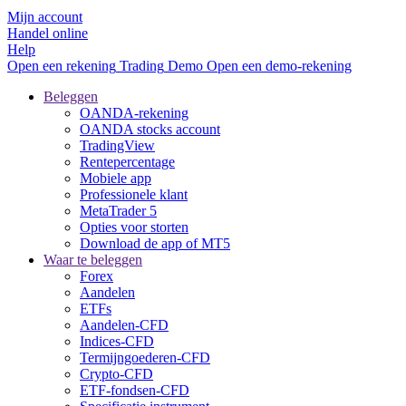
Mijn account
Handel online
Help
Open een rekening
Trading
Demo
Open een demo-rekening
Beleggen
OANDA-rekening
OANDA stocks account
TradingView
Rentepercentage
Mobiele app
Professionele klant
MetaTrader 5
Opties voor storten
Download de app of MT5
Waar te beleggen
Forex
Aandelen
ETFs
Aandelen-CFD
Indices-CFD
Termijngoederen-CFD
Crypto-CFD
ETF-fondsen-CFD