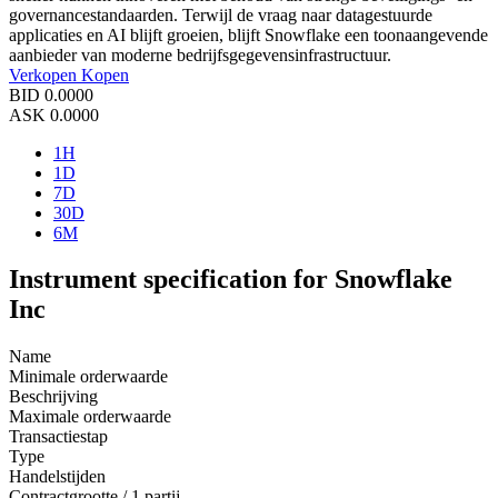
governancestandaarden. Terwijl de vraag naar datagestuurde
applicaties en AI blijft groeien, blijft Snowflake een toonaangevende
aanbieder van moderne bedrijfsgegevensinfrastructuur.
Verkopen
Kopen
BID
0.0000
ASK
0.0000
1H
1D
7D
30D
6M
Instrument specification for Snowflake
Inc
Name
Minimale orderwaarde
Beschrijving
Maximale orderwaarde
Transactiestap
Type
Handelstijden
Contractgrootte / 1 partij