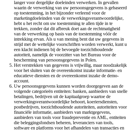
langer voor dergelijke doeleinden verwerken. In gevallen
waarin de verwerking van uw persoonsgegevens is gebaseerd
op toestemming, in het bijzonder verleend voor de
marketingdoeleinden van de verwerkingsverantwoordelijke,
hebt u het recht om uw toestemming te allen tijde in te
trekken, zonder dat dit afbreuk doet aan de rechtmatigheid
van de verwerking op basis van de toestemming vóór de
intrekking ervan. Als u van mening bent dat uw gegevens in
strijd met de wettelijke voorschriften worden verwerkt, kunt u
een klacht indienen bij de bevoegde toezichthoudende
autoriteit, namelijk de voorzitter van het Bureau voor de
bescherming van persoonsgegevens in Polen.
Het verstrekken van gegevens is vrijwillig, maar noodzakelijk
voor het sluiten van de overeenkomst inzake informatie- en
educatieve diensten en de overeenkomst inzake de demo-
account.
Uw persoonsgegevens kunnen worden doorgegeven aan de
volgende categorieën entiteiten: banken, aanbieders van snelle
betalingen, bedrijven uit de kapitaalgroep waartoe de
verwerkingsverantwoordelijke behoort, koeriersdiensten,
postbedrijven, toezichthoudende autoriteiten, autoriteiten voor
financiële informatie, aanbieders van marktgegevens,
aanbieders van tools voor fraudepreventie en AML, entiteiten
die beleggingsfondsen beheren, leveranciers van tools,
software en platforms voor het afhandelen van transacties en