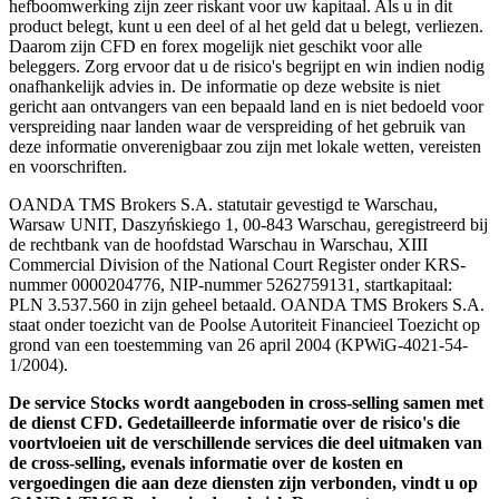
hefboomwerking zijn zeer riskant voor uw kapitaal. Als u in dit
product belegt, kunt u een deel of al het geld dat u belegt, verliezen.
Daarom zijn CFD en forex mogelijk niet geschikt voor alle
beleggers. Zorg ervoor dat u de risico's begrijpt en win indien nodig
onafhankelijk advies in. De informatie op deze website is niet
gericht aan ontvangers van een bepaald land en is niet bedoeld voor
verspreiding naar landen waar de verspreiding of het gebruik van
deze informatie onverenigbaar zou zijn met lokale wetten, vereisten
en voorschriften.
OANDA TMS Brokers S.A. statutair gevestigd te Warschau,
Warsaw UNIT, Daszyńskiego 1, 00-843 Warschau, geregistreerd bij
de rechtbank van de hoofdstad Warschau in Warschau, XIII
Commercial Division of the National Court Register onder KRS-
nummer 0000204776, NIP-nummer 5262759131, startkapitaal:
PLN 3.537.560 in zijn geheel betaald. OANDA TMS Brokers S.A.
staat onder toezicht van de Poolse Autoriteit Financieel Toezicht op
grond van een toestemming van 26 april 2004 (KPWiG-4021-54-
1/2004).
De service Stocks wordt aangeboden in cross-selling samen met
de dienst CFD. Gedetailleerde informatie over de risico's die
voortvloeien uit de verschillende services die deel uitmaken van
de cross-selling, evenals informatie over de kosten en
vergoedingen die aan deze diensten zijn verbonden, vindt u op