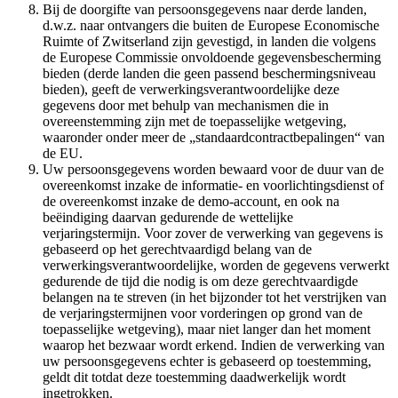
Bij de doorgifte van persoonsgegevens naar derde landen,
d.w.z. naar ontvangers die buiten de Europese Economische
Ruimte of Zwitserland zijn gevestigd, in landen die volgens
de Europese Commissie onvoldoende gegevensbescherming
bieden (derde landen die geen passend beschermingsniveau
bieden), geeft de verwerkingsverantwoordelijke deze
gegevens door met behulp van mechanismen die in
overeenstemming zijn met de toepasselijke wetgeving,
waaronder onder meer de „standaardcontractbepalingen“ van
de EU.
Uw persoonsgegevens worden bewaard voor de duur van de
overeenkomst inzake de informatie- en voorlichtingsdienst of
de overeenkomst inzake de demo-account, en ook na
beëindiging daarvan gedurende de wettelijke
verjaringstermijn. Voor zover de verwerking van gegevens is
gebaseerd op het gerechtvaardigd belang van de
verwerkingsverantwoordelijke, worden de gegevens verwerkt
gedurende de tijd die nodig is om deze gerechtvaardigde
belangen na te streven (in het bijzonder tot het verstrijken van
de verjaringstermijnen voor vorderingen op grond van de
toepasselijke wetgeving), maar niet langer dan het moment
waarop het bezwaar wordt erkend. Indien de verwerking van
uw persoonsgegevens echter is gebaseerd op toestemming,
geldt dit totdat deze toestemming daadwerkelijk wordt
ingetrokken.