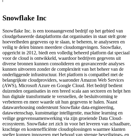
Snowflake Inc
Snowflake Inc. is een toonaangevend bedrijf op het gebied van
cloudgebaseerde dataplatforms dat organisaties in staat stelt grote
hoeveelheden gegevens op te slaan, te beheren, te analyseren en
veilig te delen binnen meerdere cloudomgevingen. Snowflake,
opgericht in 2012, biedt een volledig beheerd platform dat speciaal
voor de cloud is ontwikkeld, waardoor bedrijven gegevens uit
diverse bronnen kunnen consolideren en geavanceerde analyses
kunnen uitvoeren zonder de complexiteit van het beheer van de
onderliggende infrastructuur. Het platform is compatibel met de
belangrijkste cloudproviders, waaronder Amazon Web Services
(AWS), Microsoft Azure en Google Cloud. Het bedrijf bedient
duizenden organisaties in een breed scala aan sectoren en helpt hen
hun digitale transformatie te versnellen, de besluitvorming te
verbeteren en meer waarde uit hun gegevens te halen. Naast
datawarehousing ondersteunt Snowflake data-engineering,
datawetenschap, kunstmatige intelligentie, machine learning en
veilige gegevenssamenwerking via zijn groeiende Data Cloud-
ecosysteem. Snowflake zet zich in voor het leveren van schaalbare,
krachtige en kostenefficiënte cloudoplossingen waarmee klanten
sneller kunnen innoveren met behoud van strenge beveiligings- en