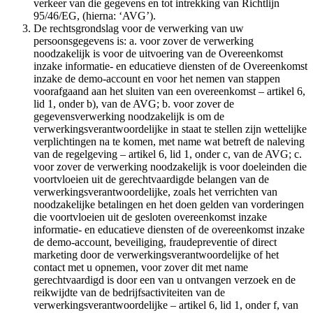
verkeer van die gegevens en tot intrekking van Richtlijn
95/46/EG, (hierna: ‘AVG’).
De rechtsgrondslag voor de verwerking van uw
persoonsgegevens is: a. voor zover de verwerking
noodzakelijk is voor de uitvoering van de Overeenkomst
inzake informatie- en educatieve diensten of de Overeenkomst
inzake de demo-account en voor het nemen van stappen
voorafgaand aan het sluiten van een overeenkomst – artikel 6,
lid 1, onder b), van de AVG; b. voor zover de
gegevensverwerking noodzakelijk is om de
verwerkingsverantwoordelijke in staat te stellen zijn wettelijke
verplichtingen na te komen, met name wat betreft de naleving
van de regelgeving – artikel 6, lid 1, onder c, van de AVG; c.
voor zover de verwerking noodzakelijk is voor doeleinden die
voortvloeien uit de gerechtvaardigde belangen van de
verwerkingsverantwoordelijke, zoals het verrichten van
noodzakelijke betalingen en het doen gelden van vorderingen
die voortvloeien uit de gesloten overeenkomst inzake
informatie- en educatieve diensten of de overeenkomst inzake
de demo-account, beveiliging, fraudepreventie of direct
marketing door de verwerkingsverantwoordelijke of het
contact met u opnemen, voor zover dit met name
gerechtvaardigd is door een van u ontvangen verzoek en de
reikwijdte van de bedrijfsactiviteiten van de
verwerkingsverantwoordelijke – artikel 6, lid 1, onder f, van