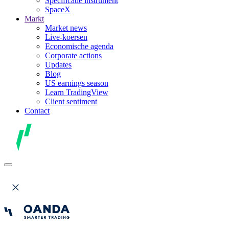
Specificatie instrument
SpaceX
Markt
Market news
Live-koersen
Economische agenda
Corporate actions
Updates
Blog
US earnings season
Learn TradingView
Client sentiment
Contact