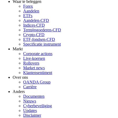
Waar te beleggen
Forex
Aandelen
ETFs
Aandelen-CFD
Indices-CFD
Termijngoederen-CFD
Crypto-CFD
ETF-fondsen-CFD
Specificatie instrument
Markt
Corporate actions
Live-koersen
Rollovers
Market news
Klantensentiment
Over ons
OANDA Group
Carrière
Anders
Documenten
Nieuws
Cyberbeveiliging
Updates
Disclaimer