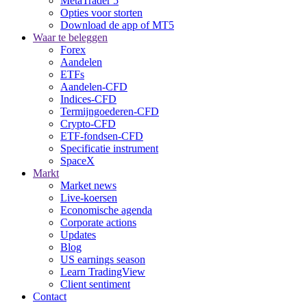
MetaTrader 5
Opties voor storten
Download de app of MT5
Waar te beleggen
Forex
Aandelen
ETFs
Aandelen-CFD
Indices-CFD
Termijngoederen-CFD
Crypto-CFD
ETF-fondsen-CFD
Specificatie instrument
SpaceX
Markt
Market news
Live-koersen
Economische agenda
Corporate actions
Updates
Blog
US earnings season
Learn TradingView
Client sentiment
Contact