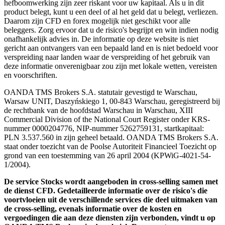
hefboomwerking zijn zeer riskant voor uw kapitaal. Als u in dit
product belegt, kunt u een deel of al het geld dat u belegt, verliezen.
Daarom zijn CFD en forex mogelijk niet geschikt voor alle
beleggers. Zorg ervoor dat u de risico's begrijpt en win indien nodig
onafhankelijk advies in. De informatie op deze website is niet
gericht aan ontvangers van een bepaald land en is niet bedoeld voor
verspreiding naar landen waar de verspreiding of het gebruik van
deze informatie onverenigbaar zou zijn met lokale wetten, vereisten
en voorschriften.
OANDA TMS Brokers S.A. statutair gevestigd te Warschau,
Warsaw UNIT, Daszyńskiego 1, 00-843 Warschau, geregistreerd bij
de rechtbank van de hoofdstad Warschau in Warschau, XIII
Commercial Division of the National Court Register onder KRS-
nummer 0000204776, NIP-nummer 5262759131, startkapitaal:
PLN 3.537.560 in zijn geheel betaald. OANDA TMS Brokers S.A.
staat onder toezicht van de Poolse Autoriteit Financieel Toezicht op
grond van een toestemming van 26 april 2004 (KPWiG-4021-54-
1/2004).
De service Stocks wordt aangeboden in cross-selling samen met
de dienst CFD. Gedetailleerde informatie over de risico's die
voortvloeien uit de verschillende services die deel uitmaken van
de cross-selling, evenals informatie over de kosten en
vergoedingen die aan deze diensten zijn verbonden, vindt u op