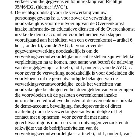
verkeer van die gegevens en tot intrekking van Richtlijn
95/46/EG, (hierna: ‘AVG’).
De rechtsgrondslag voor de verwerking van uw
persoonsgegevens is: a. voor zover de verwerking
noodzakelijk is voor de uitvoering van de Overeenkomst
inzake informatie- en educatieve diensten of de Overeenkomst
inzake de demo-account en voor het nemen van stappen
voorafgaand aan het sluiten van een overeenkomst – artikel 6,
lid 1, onder b), van de AVG; b. voor zover de
gegevensverwerking noodzakelijk is om de
verwerkingsverantwoordelijke in staat te stellen zijn wettelijke
verplichtingen na te komen, met name wat betreft de naleving
van de regelgeving – artikel 6, lid 1, onder c, van de AVG; c.
voor zover de verwerking noodzakelijk is voor doeleinden die
voortvloeien uit de gerechtvaardigde belangen van de
verwerkingsverantwoordelijke, zoals het verrichten van
noodzakelijke betalingen en het doen gelden van vorderingen
die voortvloeien uit de gesloten overeenkomst inzake
informatie- en educatieve diensten of de overeenkomst inzake
de demo-account, beveiliging, fraudepreventie of direct
marketing door de verwerkingsverantwoordelijke of het
contact met u opnemen, voor zover dit met name
gerechtvaardigd is door een van u ontvangen verzoek en de
reikwijdte van de bedrijfsactiviteiten van de
verwerkingsverantwoordelijke – artikel 6, lid 1, onder f, van