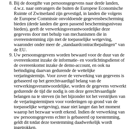
Bij de doorgifte van persoonsgegevens naar derde landen,
d.w.z. naar ontvangers die buiten de Europese Economische
Ruimte of Zwitserland zijn gevestigd, in landen die volgens
de Europese Commissie onvoldoende gegevensbescherming
bieden (derde landen die geen passend beschermingsniveau
bieden), geeft de verwerkingsverantwoordelijke deze
gegevens door met behulp van mechanismen die in
overeenstemming zijn met de toepasselijke wetgeving,
waaronder onder meer de „standaardcontractbepalingen“ van
de EU.
Uw persoonsgegevens worden bewaard voor de duur van de
overeenkomst inzake de informatie- en voorlichtingsdienst of
de overeenkomst inzake de demo-account, en ook na
beëindiging daarvan gedurende de wettelijke
verjaringstermijn. Voor zover de verwerking van gegevens is
gebaseerd op het gerechtvaardigd belang van de
verwerkingsverantwoordelijke, worden de gegevens verwerkt
gedurende de tijd die nodig is om deze gerechtvaardigde
belangen na te streven (in het bijzonder tot het verstrijken van
de verjaringstermijnen voor vorderingen op grond van de
toepasselijke wetgeving), maar niet langer dan het moment
waarop het bezwaar wordt erkend. Indien de verwerking van
uw persoonsgegevens echter is gebaseerd op toestemming,
geldt dit totdat deze toestemming daadwerkelijk wordt
ingetrokken.