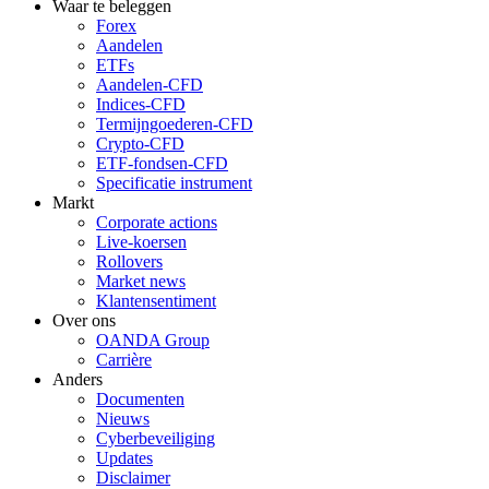
Waar te beleggen
Forex
Aandelen
ETFs
Aandelen-CFD
Indices-CFD
Termijngoederen-CFD
Crypto-CFD
ETF-fondsen-CFD
Specificatie instrument
Markt
Corporate actions
Live-koersen
Rollovers
Market news
Klantensentiment
Over ons
OANDA Group
Carrière
Anders
Documenten
Nieuws
Cyberbeveiliging
Updates
Disclaimer