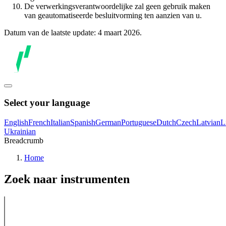
De verwerkingsverantwoordelijke zal geen gebruik maken
van geautomatiseerde besluitvorming ten aanzien van u.
Datum van de laatste update: 4 maart 2026.
Select your language
English
French
Italian
Spanish
German
Portuguese
Dutch
Czech
Latvian
L
Ukrainian
Breadcrumb
Home
Zoek naar instrumenten