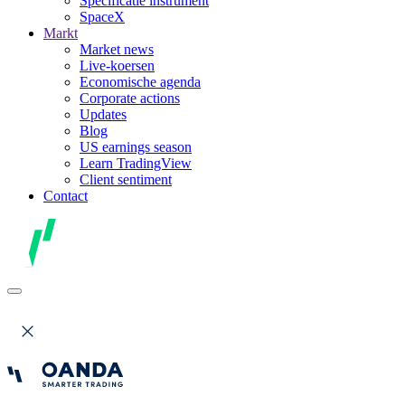
Specificatie instrument
SpaceX
Markt
Market news
Live-koersen
Economische agenda
Corporate actions
Updates
Blog
US earnings season
Learn TradingView
Client sentiment
Contact