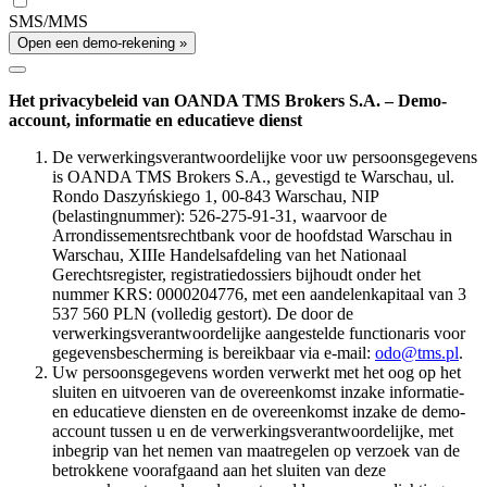
SMS/MMS
Open een demo-rekening »
Het privacybeleid van OANDA TMS Brokers S.A. – Demo-
account, informatie en educatieve dienst
De verwerkingsverantwoordelijke voor uw persoonsgegevens
is OANDA TMS Brokers S.A., gevestigd te Warschau, ul.
Rondo Daszyńskiego 1, 00-843 Warschau, NIP
(belastingnummer): 526-275-91-31, waarvoor de
Arrondissementsrechtbank voor de hoofdstad Warschau in
Warschau, XIIIe Handelsafdeling van het Nationaal
Gerechtsregister, registratiedossiers bijhoudt onder het
nummer KRS: 0000204776, met een aandelenkapitaal van 3
537 560 PLN (volledig gestort). De door de
verwerkingsverantwoordelijke aangestelde functionaris voor
gegevensbescherming is bereikbaar via e-mail:
odo@tms.pl
.
Uw persoonsgegevens worden verwerkt met het oog op het
sluiten en uitvoeren van de overeenkomst inzake informatie-
en educatieve diensten en de overeenkomst inzake de demo-
account tussen u en de verwerkingsverantwoordelijke, met
inbegrip van het nemen van maatregelen op verzoek van de
betrokkene voorafgaand aan het sluiten van deze