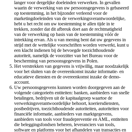
langer voor dergelijke doeleinden verwerken. In gevallen
waarin de verwerking van uw persoonsgegevens is gebaseerd
op toestemming, in het bijzonder verleend voor de
marketingdoeleinden van de verwerkingsverantwoordelijke,
hebt u het recht om uw toestemming te allen tijde in te
trekken, zonder dat dit afbreuk doet aan de rechtmatigheid
van de verwerking op basis van de toestemming vóór de
intrekking ervan. Als u van mening bent dat uw gegevens in
strijd met de wettelijke voorschriften worden verwerkt, kunt u
een klacht indienen bij de bevoegde toezichthoudende
autoriteit, namelijk de voorzitter van het Bureau voor de
bescherming van persoonsgegevens in Polen.
Het verstrekken van gegevens is vrijwillig, maar noodzakelijk
voor het sluiten van de overeenkomst inzake informatie- en
educatieve diensten en de overeenkomst inzake de demo-
account.
Uw persoonsgegevens kunnen worden doorgegeven aan de
volgende categorieën entiteiten: banken, aanbieders van snelle
betalingen, bedrijven uit de kapitaalgroep waartoe de
verwerkingsverantwoordelijke behoort, koeriersdiensten,
postbedrijven, toezichthoudende autoriteiten, autoriteiten voor
financiële informatie, aanbieders van marktgegevens,
aanbieders van tools voor fraudepreventie en AML, entiteiten
die beleggingsfondsen beheren, leveranciers van tools,
software en platforms voor het afhandelen van transacties en