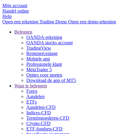
Mijn account
Handel online
Help
Open een rekening
Trading
Demo
Open een demo-rekening
Beleggen
OANDA-rekening
OANDA stocks account
TradingView
Rentepercentage
Mobiele app
Professionele klant
MetaTrader 5
Opties voor storten
Download de app of MT5
Waar te beleggen
Forex
Aandelen
ETFs
Aandelen-CFD
Indices-CFD
Termijngoederen-CFD
Crypto-CFD
ETF-fondsen-CFD