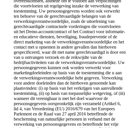
overeenkomsten, alsmede om te voldoen aan verplichtingen
die voortvloeien uit regelgeving inzake de verwerking van
toestemming. Uw persoonsgegevens worden ook verwerkt
ten behoeve van de gerechtvaardigde belangen van de
verwerkingsverantwoordelijke, zoals de uitoefening van
gerechtvaardigde contractuele vorderingen die voortvloeien
uit het Demo-accountcontract of het Contract voor informatie-
en educatieve diensten, beveiliging, fraudepreventie of de
direct marketing van de verwerkingsverantwoordelijke en het
contact met u opnemen in andere gevallen dan hierboven
gespecificeerd, waar dit met name gerechtvaardigd is door een
van u ontvangen verzoek en de reikwijdte van de
bedrijfsactiviteiten van de verwerkingsverantwoordelijke. Uw
persoonsgegevens kunnen ook worden verwerkt voor
marketingdoeleinden op basis van de toestemming die u aan
de verwerkingsverantwoordelijke hebt gegeven. Verwerking
voor andere doeleinden dan de hierboven genoemde kan
plaatsvinden: (i) op basis van het verkrijgen van aanvullende
toestemming, (ii) op basis van toepasselijke wetgeving, of (iii)
wanneer dit verenigbaar is met het doel waarvoor de
persoonsgegevens oorspronkelijk zijn verzameld (Artikel 6,
lid 4, van Verordening (EU) 2016/679 van het Europees
Parlement en de Raad van 27 april 2016 betreffende de
bescherming van natuurlijke personen in verband met de
verwerking van persoonsgegevens en betreffende het vrije