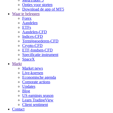
MetaTrader 5
Opties voor storten
Download de app of MT5
Waar te beleggen
Forex
Aandelen
ETFs
Aandelen-CFD
Indices-CFD
Termijngoederen-CFD
Crypto-CFD
ETF-fondsen-CFD
Specificatie instrument
SpaceX
Markt
Market news
Live-koersen
Economische agenda
Corporate actions
Updates
Blog
US earnings season
Learn TradingView
Client sentiment
Contact