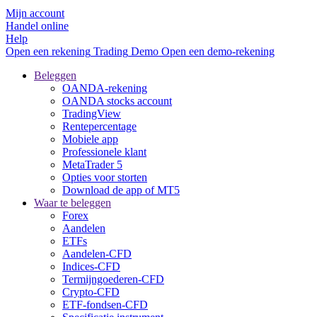
Mijn account
Handel online
Help
Open een rekening
Trading
Demo
Open een demo-rekening
Beleggen
OANDA-rekening
OANDA stocks account
TradingView
Rentepercentage
Mobiele app
Professionele klant
MetaTrader 5
Opties voor storten
Download de app of MT5
Waar te beleggen
Forex
Aandelen
ETFs
Aandelen-CFD
Indices-CFD
Termijngoederen-CFD
Crypto-CFD
ETF-fondsen-CFD