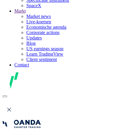
Specificatie instrument
SpaceX
Markt
Market news
Live-koersen
Economische agenda
Corporate actions
Updates
Blog
US earnings season
Learn TradingView
Client sentiment
Contact