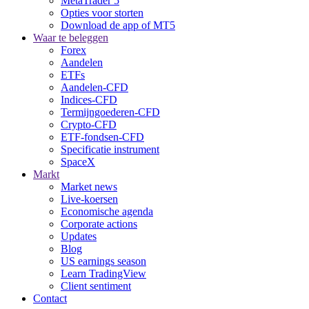
MetaTrader 5
Opties voor storten
Download de app of MT5
Waar te beleggen
Forex
Aandelen
ETFs
Aandelen-CFD
Indices-CFD
Termijngoederen-CFD
Crypto-CFD
ETF-fondsen-CFD
Specificatie instrument
SpaceX
Markt
Market news
Live-koersen
Economische agenda
Corporate actions
Updates
Blog
US earnings season
Learn TradingView
Client sentiment
Contact