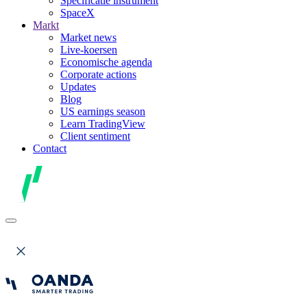
Specificatie instrument
SpaceX
Markt
Market news
Live-koersen
Economische agenda
Corporate actions
Updates
Blog
US earnings season
Learn TradingView
Client sentiment
Contact