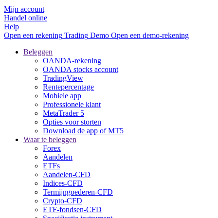
Mijn account
Handel online
Help
Open een rekening
Trading
Demo
Open een demo-rekening
Beleggen
OANDA-rekening
OANDA stocks account
TradingView
Rentepercentage
Mobiele app
Professionele klant
MetaTrader 5
Opties voor storten
Download de app of MT5
Waar te beleggen
Forex
Aandelen
ETFs
Aandelen-CFD
Indices-CFD
Termijngoederen-CFD
Crypto-CFD
ETF-fondsen-CFD