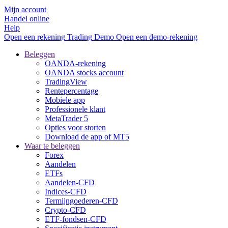
Mijn account
Handel online
Help
Open een rekening
Trading
Demo
Open een demo-rekening
Beleggen
OANDA-rekening
OANDA stocks account
TradingView
Rentepercentage
Mobiele app
Professionele klant
MetaTrader 5
Opties voor storten
Download de app of MT5
Waar te beleggen
Forex
Aandelen
ETFs
Aandelen-CFD
Indices-CFD
Termijngoederen-CFD
Crypto-CFD
ETF-fondsen-CFD