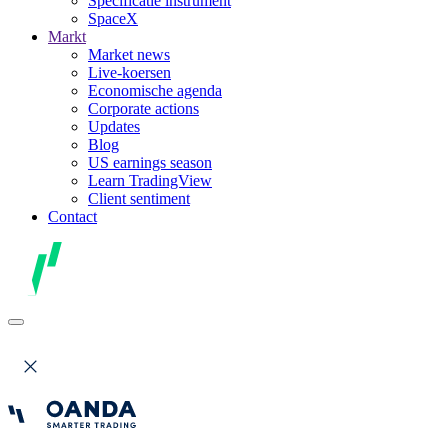
Specificatie instrument
SpaceX
Markt
Market news
Live-koersen
Economische agenda
Corporate actions
Updates
Blog
US earnings season
Learn TradingView
Client sentiment
Contact