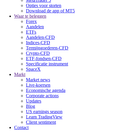
MetaTrader 5
Opties voor storten
Download de app of MT5
Waar te beleggen
Forex
Aandelen
ETFs
Aandelen-CFD
Indices-CFD
Termijngoederen-CFD
Crypto-CFD
ETF-fondsen-CFD
Specificatie instrument
SpaceX
Markt
Market news
Live-koersen
Economische agenda
Corporate actions
Updates
Blog
US earnings season
Learn TradingView
Client sentiment
Contact