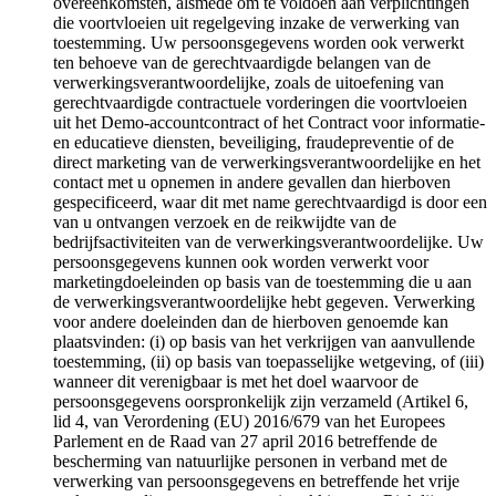
overeenkomsten, alsmede om te voldoen aan verplichtingen
die voortvloeien uit regelgeving inzake de verwerking van
toestemming. Uw persoonsgegevens worden ook verwerkt
ten behoeve van de gerechtvaardigde belangen van de
verwerkingsverantwoordelijke, zoals de uitoefening van
gerechtvaardigde contractuele vorderingen die voortvloeien
uit het Demo-accountcontract of het Contract voor informatie-
en educatieve diensten, beveiliging, fraudepreventie of de
direct marketing van de verwerkingsverantwoordelijke en het
contact met u opnemen in andere gevallen dan hierboven
gespecificeerd, waar dit met name gerechtvaardigd is door een
van u ontvangen verzoek en de reikwijdte van de
bedrijfsactiviteiten van de verwerkingsverantwoordelijke. Uw
persoonsgegevens kunnen ook worden verwerkt voor
marketingdoeleinden op basis van de toestemming die u aan
de verwerkingsverantwoordelijke hebt gegeven. Verwerking
voor andere doeleinden dan de hierboven genoemde kan
plaatsvinden: (i) op basis van het verkrijgen van aanvullende
toestemming, (ii) op basis van toepasselijke wetgeving, of (iii)
wanneer dit verenigbaar is met het doel waarvoor de
persoonsgegevens oorspronkelijk zijn verzameld (Artikel 6,
lid 4, van Verordening (EU) 2016/679 van het Europees
Parlement en de Raad van 27 april 2016 betreffende de
bescherming van natuurlijke personen in verband met de
verwerking van persoonsgegevens en betreffende het vrije