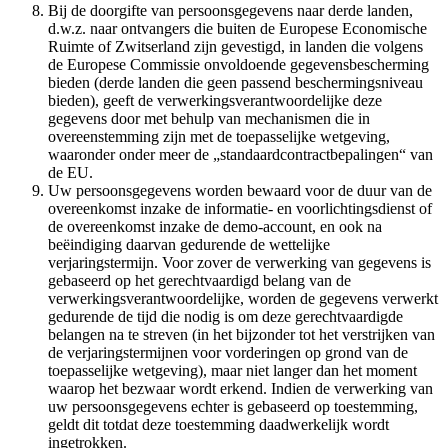
Bij de doorgifte van persoonsgegevens naar derde landen,
d.w.z. naar ontvangers die buiten de Europese Economische
Ruimte of Zwitserland zijn gevestigd, in landen die volgens
de Europese Commissie onvoldoende gegevensbescherming
bieden (derde landen die geen passend beschermingsniveau
bieden), geeft de verwerkingsverantwoordelijke deze
gegevens door met behulp van mechanismen die in
overeenstemming zijn met de toepasselijke wetgeving,
waaronder onder meer de „standaardcontractbepalingen“ van
de EU.
Uw persoonsgegevens worden bewaard voor de duur van de
overeenkomst inzake de informatie- en voorlichtingsdienst of
de overeenkomst inzake de demo-account, en ook na
beëindiging daarvan gedurende de wettelijke
verjaringstermijn. Voor zover de verwerking van gegevens is
gebaseerd op het gerechtvaardigd belang van de
verwerkingsverantwoordelijke, worden de gegevens verwerkt
gedurende de tijd die nodig is om deze gerechtvaardigde
belangen na te streven (in het bijzonder tot het verstrijken van
de verjaringstermijnen voor vorderingen op grond van de
toepasselijke wetgeving), maar niet langer dan het moment
waarop het bezwaar wordt erkend. Indien de verwerking van
uw persoonsgegevens echter is gebaseerd op toestemming,
geldt dit totdat deze toestemming daadwerkelijk wordt
ingetrokken.