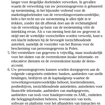
langer voor dergelijke doeleinden verwerken. In gevallen
waarin de verwerking van uw persoonsgegevens is gebaseerd
op toestemming, in het bijzonder verleend voor de
marketingdoeleinden van de verwerkingsverantwoordelijke,
hebt u het recht om uw toestemming te allen tijde in te
trekken, zonder dat dit afbreuk doet aan de rechtmatigheid
van de verwerking op basis van de toestemming vóór de
intrekking ervan. Als u van mening bent dat uw gegevens in
strijd met de wettelijke voorschriften worden verwerkt, kunt u
een klacht indienen bij de bevoegde toezichthoudende
autoriteit, namelijk de voorzitter van het Bureau voor de
bescherming van persoonsgegevens in Polen.
Het verstrekken van gegevens is vrijwillig, maar noodzakelijk
voor het sluiten van de overeenkomst inzake informatie- en
educatieve diensten en de overeenkomst inzake de demo-
account.
Uw persoonsgegevens kunnen worden doorgegeven aan de
volgende categorieën entiteiten: banken, aanbieders van snelle
betalingen, bedrijven uit de kapitaalgroep waartoe de
verwerkingsverantwoordelijke behoort, koeriersdiensten,
postbedrijven, toezichthoudende autoriteiten, autoriteiten voor
financiële informatie, aanbieders van marktgegevens,
aanbieders van tools voor fraudepreventie en AML, entiteiten
die beleggingsfondsen beheren, leveranciers van tools,
software en platforms voor het afhandelen van transacties en