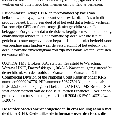
werken en of u het risico kunt nemen om uw geld te verliezen.
Risicowaarschuwing: CFD- en forex-handel op basis van
hefboomwerking zijn zeer riskant voor uw kapitaal. Als u in dit
product belegt, kunt u een deel of al het geld dat u belegt, verliezen.
Daarom zijn CFD en forex mogelijk niet geschikt voor alle
beleggers. Zorg ervoor dat u de risico's begrijpt en win indien nodig
onafhankelijk advies in. De informatie op deze website is niet
gericht aan ontvangers van een bepaald land en is niet bedoeld voor
verspreiding naar landen waar de verspreiding of het gebruik van
deze informatie onverenigbaar zou zijn met lokale wetten, vereisten
en voorschriften.
OANDA TMS Brokers S.A. statutair gevestigd te Warschau,
Warsaw UNIT, Daszyńskiego 1, 00-843 Warschau, geregistreerd bij
de rechtbank van de hoofdstad Warschau in Warschau, XIII
Commercial Division of the National Court Register onder KRS-
nummer 0000204776, NIP-nummer 5262759131, startkapitaal:
PLN 3.537.560 in zijn geheel betaald. OANDA TMS Brokers S.A.
staat onder toezicht van de Poolse Autoriteit Financieel Toezicht op
grond van een toestemming van 26 april 2004 (KPWiG-4021-54-
1/2004).
De service Stocks wordt aangeboden in cross-selling samen met
de dienst CFD. Gedetailleerde informatie over de risico's die