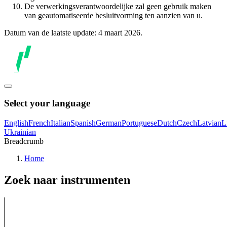
De verwerkingsverantwoordelijke zal geen gebruik maken
van geautomatiseerde besluitvorming ten aanzien van u.
Datum van de laatste update: 4 maart 2026.
Select your language
English
French
Italian
Spanish
German
Portuguese
Dutch
Czech
Latvian
L
Ukrainian
Breadcrumb
Home
Zoek naar instrumenten