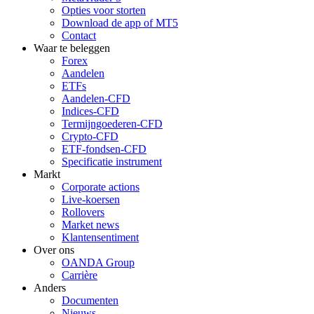
Opties voor storten
Download de app of MT5
Contact
Waar te beleggen
Forex
Aandelen
ETFs
Aandelen-CFD
Indices-CFD
Termijngoederen-CFD
Crypto-CFD
ETF-fondsen-CFD
Specificatie instrument
Markt
Corporate actions
Live-koersen
Rollovers
Market news
Klantensentiment
Over ons
OANDA Group
Carrière
Anders
Documenten
Nieuws