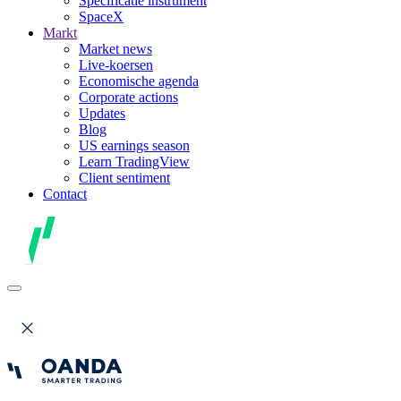
Specificatie instrument
SpaceX
Markt
Market news
Live-koersen
Economische agenda
Corporate actions
Updates
Blog
US earnings season
Learn TradingView
Client sentiment
Contact