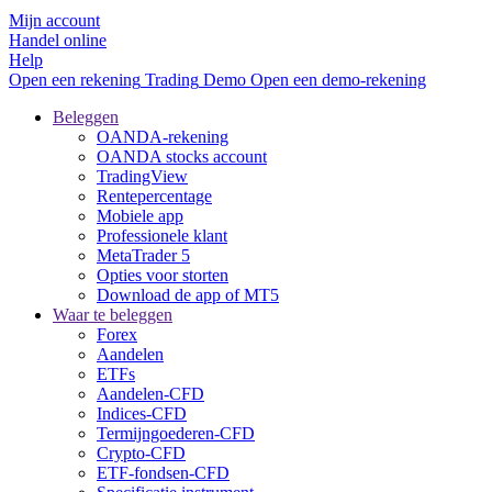
Mijn account
Handel online
Help
Open een rekening
Trading
Demo
Open een demo-rekening
Beleggen
OANDA-rekening
OANDA stocks account
TradingView
Rentepercentage
Mobiele app
Professionele klant
MetaTrader 5
Opties voor storten
Download de app of MT5
Waar te beleggen
Forex
Aandelen
ETFs
Aandelen-CFD
Indices-CFD
Termijngoederen-CFD
Crypto-CFD
ETF-fondsen-CFD