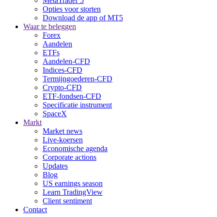
MetaTrader 5
Opties voor storten
Download de app of MT5
Waar te beleggen
Forex
Aandelen
ETFs
Aandelen-CFD
Indices-CFD
Termijngoederen-CFD
Crypto-CFD
ETF-fondsen-CFD
Specificatie instrument
SpaceX
Markt
Market news
Live-koersen
Economische agenda
Corporate actions
Updates
Blog
US earnings season
Learn TradingView
Client sentiment
Contact