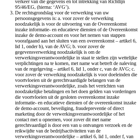
verkeer van die gegevens en tot intrekking van Richtlijn
95/46/EG, (hierna: ‘AVG’).
De rechtsgrondslag voor de verwerking van uw
persoonsgegevens is: a. voor zover de verwerking
noodzakelijk is voor de uitvoering van de Overeenkomst
inzake informatie- en educatieve diensten of de Overeenkomst
inzake de demo-account en voor het nemen van stappen
voorafgaand aan het sluiten van een overeenkomst – artikel 6,
lid 1, onder b), van de AVG; b. voor zover de
gegevensverwerking noodzakelijk is om de
verwerkingsverantwoordelijke in staat te stellen zijn wettelijke
verplichtingen na te komen, met name wat betreft de naleving
van de regelgeving – artikel 6, lid 1, onder c, van de AVG; c.
voor zover de verwerking noodzakelijk is voor doeleinden die
voortvloeien uit de gerechtvaardigde belangen van de
verwerkingsverantwoordelijke, zoals het verrichten van
noodzakelijke betalingen en het doen gelden van vorderingen
die voortvloeien uit de gesloten overeenkomst inzake
informatie- en educatieve diensten of de overeenkomst inzake
de demo-account, beveiliging, fraudepreventie of direct
marketing door de verwerkingsverantwoordelijke of het
contact met u opnemen, voor zover dit met name
gerechtvaardigd is door een van u ontvangen verzoek en de
reikwijdte van de bedrijfsactiviteiten van de
verwerkingsverantwoordelijke – artikel 6, lid 1, onder f, van