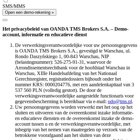
SMS/MMS
Open een demo-rekening »
Het privacybeleid van OANDA TMS Brokers S.A. – Demo-
account, informatie en educatieve dienst
De verwerkingsverantwoordelijke voor uw persoonsgegevens
is OANDA TMS Brokers S.A., gevestigd te Warschau, ul.
Rondo Daszyńskiego 1, 00-843 Warschau, NIP
(belastingnummer): 526-275-91-31, waarvoor de
Arrondissementsrechtbank voor de hoofdstad Warschau in
Warschau, XIIIe Handelsafdeling van het Nationaal
Gerechtsregister, registratiedossiers bijhoudt onder het
nummer KRS: 0000204776, met een aandelenkapitaal van 3
537 560 PLN (volledig gestort). De door de
verwerkingsverantwoordelijke aangestelde functionaris voor
gegevensbescherming is bereikbaar via e-mail:
odo@tms.pl
.
Uw persoonsgegevens worden verwerkt met het oog op het
sluiten en uitvoeren van de overeenkomst inzake informatie-
en educatieve diensten en de overeenkomst inzake de demo-
account tussen u en de verwerkingsverantwoordelijke, met
inbegrip van het nemen van maatregelen op verzoek van de
betrokkene voorafgaand aan het sluiten van deze