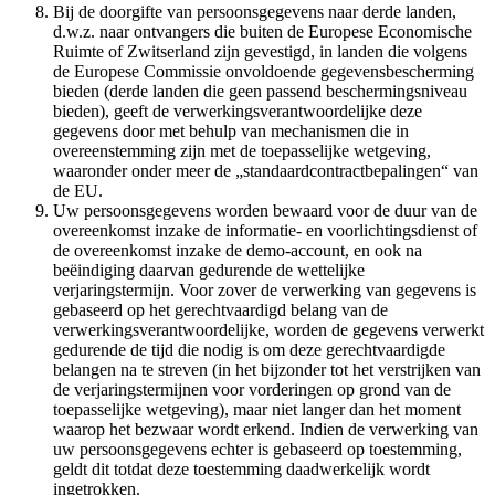
Bij de doorgifte van persoonsgegevens naar derde landen,
d.w.z. naar ontvangers die buiten de Europese Economische
Ruimte of Zwitserland zijn gevestigd, in landen die volgens
de Europese Commissie onvoldoende gegevensbescherming
bieden (derde landen die geen passend beschermingsniveau
bieden), geeft de verwerkingsverantwoordelijke deze
gegevens door met behulp van mechanismen die in
overeenstemming zijn met de toepasselijke wetgeving,
waaronder onder meer de „standaardcontractbepalingen“ van
de EU.
Uw persoonsgegevens worden bewaard voor de duur van de
overeenkomst inzake de informatie- en voorlichtingsdienst of
de overeenkomst inzake de demo-account, en ook na
beëindiging daarvan gedurende de wettelijke
verjaringstermijn. Voor zover de verwerking van gegevens is
gebaseerd op het gerechtvaardigd belang van de
verwerkingsverantwoordelijke, worden de gegevens verwerkt
gedurende de tijd die nodig is om deze gerechtvaardigde
belangen na te streven (in het bijzonder tot het verstrijken van
de verjaringstermijnen voor vorderingen op grond van de
toepasselijke wetgeving), maar niet langer dan het moment
waarop het bezwaar wordt erkend. Indien de verwerking van
uw persoonsgegevens echter is gebaseerd op toestemming,
geldt dit totdat deze toestemming daadwerkelijk wordt
ingetrokken.