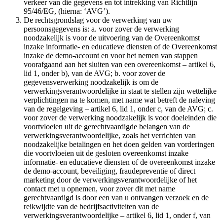
verkeer van die gegevens en tot intrekking van Richtlijn
95/46/EG, (hierna: ‘AVG’).
De rechtsgrondslag voor de verwerking van uw
persoonsgegevens is: a. voor zover de verwerking
noodzakelijk is voor de uitvoering van de Overeenkomst
inzake informatie- en educatieve diensten of de Overeenkomst
inzake de demo-account en voor het nemen van stappen
voorafgaand aan het sluiten van een overeenkomst – artikel 6,
lid 1, onder b), van de AVG; b. voor zover de
gegevensverwerking noodzakelijk is om de
verwerkingsverantwoordelijke in staat te stellen zijn wettelijke
verplichtingen na te komen, met name wat betreft de naleving
van de regelgeving – artikel 6, lid 1, onder c, van de AVG; c.
voor zover de verwerking noodzakelijk is voor doeleinden die
voortvloeien uit de gerechtvaardigde belangen van de
verwerkingsverantwoordelijke, zoals het verrichten van
noodzakelijke betalingen en het doen gelden van vorderingen
die voortvloeien uit de gesloten overeenkomst inzake
informatie- en educatieve diensten of de overeenkomst inzake
de demo-account, beveiliging, fraudepreventie of direct
marketing door de verwerkingsverantwoordelijke of het
contact met u opnemen, voor zover dit met name
gerechtvaardigd is door een van u ontvangen verzoek en de
reikwijdte van de bedrijfsactiviteiten van de
verwerkingsverantwoordelijke – artikel 6, lid 1, onder f, van