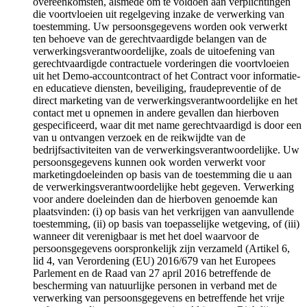
overeenkomsten, alsmede om te voldoen aan verplichtingen
die voortvloeien uit regelgeving inzake de verwerking van
toestemming. Uw persoonsgegevens worden ook verwerkt
ten behoeve van de gerechtvaardigde belangen van de
verwerkingsverantwoordelijke, zoals de uitoefening van
gerechtvaardigde contractuele vorderingen die voortvloeien
uit het Demo-accountcontract of het Contract voor informatie-
en educatieve diensten, beveiliging, fraudepreventie of de
direct marketing van de verwerkingsverantwoordelijke en het
contact met u opnemen in andere gevallen dan hierboven
gespecificeerd, waar dit met name gerechtvaardigd is door een
van u ontvangen verzoek en de reikwijdte van de
bedrijfsactiviteiten van de verwerkingsverantwoordelijke. Uw
persoonsgegevens kunnen ook worden verwerkt voor
marketingdoeleinden op basis van de toestemming die u aan
de verwerkingsverantwoordelijke hebt gegeven. Verwerking
voor andere doeleinden dan de hierboven genoemde kan
plaatsvinden: (i) op basis van het verkrijgen van aanvullende
toestemming, (ii) op basis van toepasselijke wetgeving, of (iii)
wanneer dit verenigbaar is met het doel waarvoor de
persoonsgegevens oorspronkelijk zijn verzameld (Artikel 6,
lid 4, van Verordening (EU) 2016/679 van het Europees
Parlement en de Raad van 27 april 2016 betreffende de
bescherming van natuurlijke personen in verband met de
verwerking van persoonsgegevens en betreffende het vrije