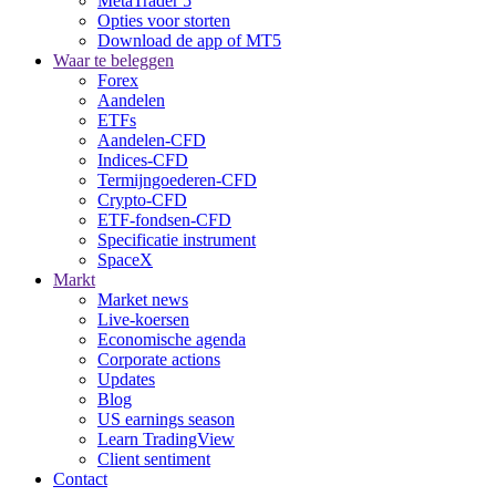
MetaTrader 5
Opties voor storten
Download de app of MT5
Waar te beleggen
Forex
Aandelen
ETFs
Aandelen-CFD
Indices-CFD
Termijngoederen-CFD
Crypto-CFD
ETF-fondsen-CFD
Specificatie instrument
SpaceX
Markt
Market news
Live-koersen
Economische agenda
Corporate actions
Updates
Blog
US earnings season
Learn TradingView
Client sentiment
Contact