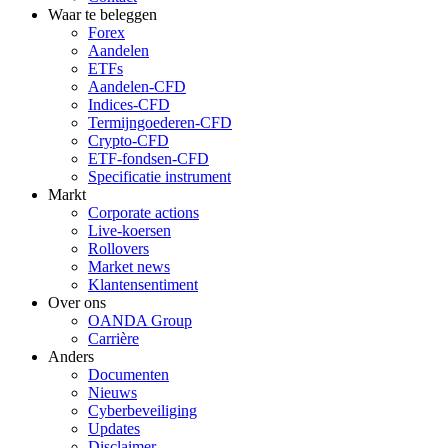
Waar te beleggen
Forex
Aandelen
ETFs
Aandelen-CFD
Indices-CFD
Termijngoederen-CFD
Crypto-CFD
ETF-fondsen-CFD
Specificatie instrument
Markt
Corporate actions
Live-koersen
Rollovers
Market news
Klantensentiment
Over ons
OANDA Group
Carrière
Anders
Documenten
Nieuws
Cyberbeveiliging
Updates
Disclaimer