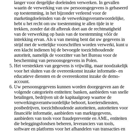
langer voor dergelijke doeleinden verwerken. In gevallen
waarin de verwerking van uw persoonsgegevens is gebaseerd
op toestemming, in het bijzonder verleend voor de
marketingdoeleinden van de verwerkingsverantwoordelijke,
hebt u het recht om uw toestemming te allen tijde in te
trekken, zonder dat dit afbreuk doet aan de rechtmatigheid
van de verwerking op basis van de toestemming vóór de
intrekking ervan. Als u van mening bent dat uw gegevens in
strijd met de wettelijke voorschriften worden verwerkt, kunt u
een klacht indienen bij de bevoegde toezichthoudende
autoriteit, namelijk de voorzitter van het Bureau voor de
bescherming van persoonsgegevens in Polen.
Het verstrekken van gegevens is vrijwillig, maar noodzakelijk
voor het sluiten van de overeenkomst inzake informatie- en
educatieve diensten en de overeenkomst inzake de demo-
account.
Uw persoonsgegevens kunnen worden doorgegeven aan de
volgende categorieën entiteiten: banken, aanbieders van snelle
betalingen, bedrijven uit de kapitaalgroep waartoe de
verwerkingsverantwoordelijke behoort, koeriersdiensten,
postbedrijven, toezichthoudende autoriteiten, autoriteiten voor
financiële informatie, aanbieders van marktgegevens,
aanbieders van tools voor fraudepreventie en AML, entiteiten
die beleggingsfondsen beheren, leveranciers van tools,
software en platforms voor het afhandelen van transacties en