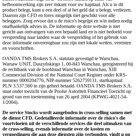
hefboomwerking zijn zeer riskant voor uw kapitaal. Als u in dit
product belegt, kunt u een deel of al het geld dat u belegt, verliezen.
Daarom zijn CFD en forex mogelijk niet geschikt voor alle
beleggers. Zorg ervoor dat u de risico's begrijpt en win indien nodig
onafhankelijk advies in. De informatie op deze website is niet
gericht aan ontvangers van een bepaald land en is niet bedoeld voor
verspreiding naar landen waar de verspreiding of het gebruik van
deze informatie onverenigbaar zou zijn met lokale wetten, vereisten
en voorschriften.
OANDA TMS Brokers S.A. statutair gevestigd te Warschau,
Warsaw UNIT, Daszyńskiego 1, 00-843 Warschau, geregistreerd bij
de rechtbank van de hoofdstad Warschau in Warschau, XIII
Commercial Division of the National Court Register onder KRS-
nummer 0000204776, NIP-nummer 5262759131, startkapitaal:
PLN 3.537.560 in zijn geheel betaald. OANDA TMS Brokers S.A.
staat onder toezicht van de Poolse Autoriteit Financieel Toezicht op
grond van een toestemming van 26 april 2004 (KPWiG-4021-54-
1/2004).
De service Stocks wordt aangeboden in cross-selling samen met
de dienst CFD. Gedetailleerde informatie over de risico's die
voortvloeien uit de verschillende services die deel uitmaken van
de cross-selling, evenals informatie over de kosten en
vergoedingen die aan deze diensten zijn verbonden, vindt u op