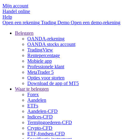
Mijn account
Handel online
Help
Open een rekening
Trading
Demo
Open een demo-rekening
Beleggen
OANDA-rekening
OANDA stocks account
TradingView
Rentepercentage
Mobiele app
Professionele klant
MetaTrader 5
Opties voor storten
Download de app of MT5
Waar te beleggen
Forex
Aandelen
ETFs
Aandelen-CFD
Indices-CFD
Termijngoederen-CFD
Crypto-CFD
ETF-fondsen-CFD