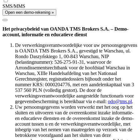
SMS/MMS
Open een demo-rekening »
Het privacybeleid van OANDA TMS Brokers S.A. – Demo-
account, informatie en educatieve dienst
De verwerkingsverantwoordelijke voor uw persoonsgegevens
is OANDA TMS Brokers S.A., gevestigd te Warschau, ul.
Rondo Daszyńskiego 1, 00-843 Warschau, NIP
(belastingnummer): 526-275-91-31, waarvoor de
Arrondissementsrechtbank voor de hoofdstad Warschau in
Warschau, XIIIe Handelsafdeling van het Nationaal
Gerechtsregister, registratiedossiers bijhoudt onder het
nummer KRS: 0000204776, met een aandelenkapitaal van 3
537 560 PLN (volledig gestort). De door de
verwerkingsverantwoordelijke aangestelde functionaris voor
gegevensbescherming is bereikbaar via e-mail:
odo@tms.pl
.
Uw persoonsgegevens worden verwerkt met het oog op het
sluiten en uitvoeren van de overeenkomst inzake informatie-
en educatieve diensten en de overeenkomst inzake de demo-
account tussen u en de verwerkingsverantwoordelijke, met
inbegrip van het nemen van maatregelen op verzoek van de
betrokkene voorafgaand aan het sluiten van deze