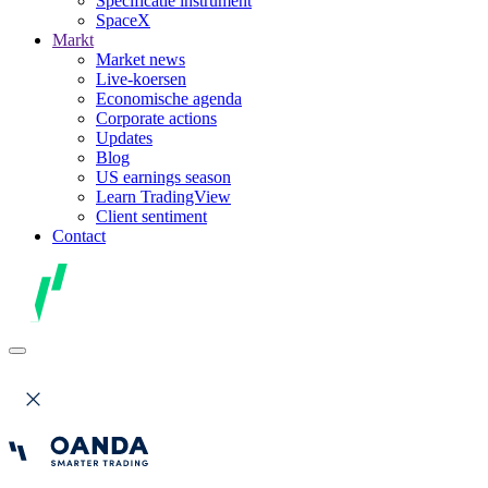
Specificatie instrument
SpaceX
Markt
Market news
Live-koersen
Economische agenda
Corporate actions
Updates
Blog
US earnings season
Learn TradingView
Client sentiment
Contact