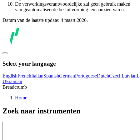
De verwerkingsverantwoordelijke zal geen gebruik maken
van geautomatiseerde besluitvorming ten aanzien van u.
Datum van de laatste update: 4 maart 2026.
Select your language
English
French
Italian
Spanish
German
Portuguese
Dutch
Czech
Latvian
L
Ukrainian
Breadcrumb
Home
Zoek naar instrumenten