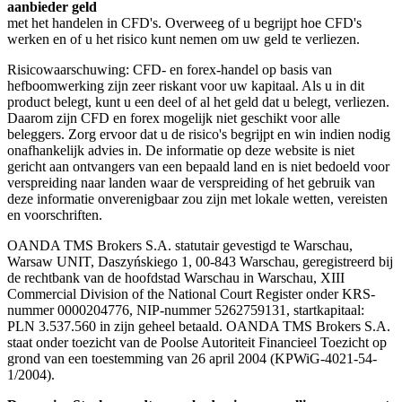
aanbieder geld
met het handelen in CFD's. Overweeg of u begrijpt hoe CFD's
werken en of u het risico kunt nemen om uw geld te verliezen.
Risicowaarschuwing: CFD- en forex-handel op basis van
hefboomwerking zijn zeer riskant voor uw kapitaal. Als u in dit
product belegt, kunt u een deel of al het geld dat u belegt, verliezen.
Daarom zijn CFD en forex mogelijk niet geschikt voor alle
beleggers. Zorg ervoor dat u de risico's begrijpt en win indien nodig
onafhankelijk advies in. De informatie op deze website is niet
gericht aan ontvangers van een bepaald land en is niet bedoeld voor
verspreiding naar landen waar de verspreiding of het gebruik van
deze informatie onverenigbaar zou zijn met lokale wetten, vereisten
en voorschriften.
OANDA TMS Brokers S.A. statutair gevestigd te Warschau,
Warsaw UNIT, Daszyńskiego 1, 00-843 Warschau, geregistreerd bij
de rechtbank van de hoofdstad Warschau in Warschau, XIII
Commercial Division of the National Court Register onder KRS-
nummer 0000204776, NIP-nummer 5262759131, startkapitaal:
PLN 3.537.560 in zijn geheel betaald. OANDA TMS Brokers S.A.
staat onder toezicht van de Poolse Autoriteit Financieel Toezicht op
grond van een toestemming van 26 april 2004 (KPWiG-4021-54-
1/2004).