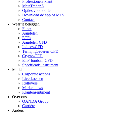
Professionele klant
MetaTrader 5
Opties voor storten
Download de app of MT5
Contact
Waar te beleggen
Forex
Aandelen
ETFs
Aandelen-CFD
Indices-CFD
Termijngoederen-CFD
Crypto-CFD
ETF-fondsen-CFD
Specificatie instrument
Markt
Corporate actions
Live-koersen
Rollovers
Market news
Klantensentiment
Over ons
OANDA Group
Carrière
Anders