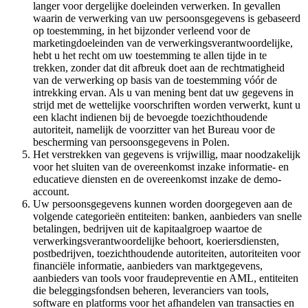
langer voor dergelijke doeleinden verwerken. In gevallen
waarin de verwerking van uw persoonsgegevens is gebaseerd
op toestemming, in het bijzonder verleend voor de
marketingdoeleinden van de verwerkingsverantwoordelijke,
hebt u het recht om uw toestemming te allen tijde in te
trekken, zonder dat dit afbreuk doet aan de rechtmatigheid
van de verwerking op basis van de toestemming vóór de
intrekking ervan. Als u van mening bent dat uw gegevens in
strijd met de wettelijke voorschriften worden verwerkt, kunt u
een klacht indienen bij de bevoegde toezichthoudende
autoriteit, namelijk de voorzitter van het Bureau voor de
bescherming van persoonsgegevens in Polen.
Het verstrekken van gegevens is vrijwillig, maar noodzakelijk
voor het sluiten van de overeenkomst inzake informatie- en
educatieve diensten en de overeenkomst inzake de demo-
account.
Uw persoonsgegevens kunnen worden doorgegeven aan de
volgende categorieën entiteiten: banken, aanbieders van snelle
betalingen, bedrijven uit de kapitaalgroep waartoe de
verwerkingsverantwoordelijke behoort, koeriersdiensten,
postbedrijven, toezichthoudende autoriteiten, autoriteiten voor
financiële informatie, aanbieders van marktgegevens,
aanbieders van tools voor fraudepreventie en AML, entiteiten
die beleggingsfondsen beheren, leveranciers van tools,
software en platforms voor het afhandelen van transacties en