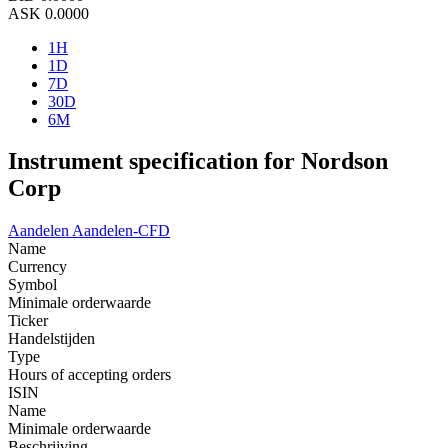
ASK
0.0000
1H
1D
7D
30D
6M
Instrument specification for Nordson
Corp
Aandelen
Aandelen-CFD
Name
Currency
Symbol
Minimale orderwaarde
Ticker
Handelstijden
Type
Hours of accepting orders
ISIN
Name
Minimale orderwaarde
Beschrijving