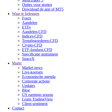
MetaTrader 5
Opties voor storten
Download de app of MT5
Waar te beleggen
Forex
Aandelen
ETFs
Aandelen-CFD
Indices-CFD
Termijngoederen-CFD
Crypto-CFD
ETF-fondsen-CFD
Specificatie instrument
SpaceX
Markt
Market news
Live-koersen
Economische agenda
Corporate actions
Updates
Blog
US earnings season
Learn TradingView
Client sentiment
Contact