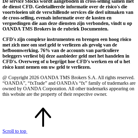
De service Stocks wordt aangeboden in cross-selling samen met
de dienst CFD. Gedetailleerde informatie over de risico's die
voortvloeien uit de verschillende services die deel uitmaken van
de cross-selling, evenals informatie over de kosten en
vergoedingen die aan deze diensten zijn verbonden, vindt u op
OANDA TMS Brokers in de rubriek Documenten.
CFD's zijn complexe instrumenten en brengen een hoog risico
met zich mee om snel geld te verliezen als gevolg van de
hefboomwerking. 76% van de accounts van particuliere
beleggers verliest bij deze aanbieder geld met het handelen in
CFD's. Overweeg of u begrijpt hoe CFD's werken en of u het
risico kunt nemen om uw geld te verliezen.
@ Copyright 2026 OANDA TMS Brokers S.A. All rights reserved.
“OANDA”, “fxTrade” and OANDA’s “fx” family of trademarks are
owned by OANDA Corporation. All other trademarks appearing on
this website are the property of their respective owner.
Scroll to top