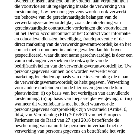
overeenkomsten, alsmede om te voldoen aan verplichtingen
die voortvloeien uit regelgeving inzake de verwerking van
toestemming. Uw persoonsgegevens worden ook verwerkt
ten behoeve van de gerechtvaardigde belangen van de
verwerkingsverantwoordelijke, zoals de uitoefening van
gerechtvaardigde contractuele vorderingen die voortvloeien
uit het Demo-accountcontract of het Contract voor informatie-
en educatieve diensten, beveiliging, fraudepreventie of de
direct marketing van de verwerkingsverantwoordelijke en het
contact met u opnemen in andere gevallen dan hierboven
gespecificeerd, waar dit met name gerechtvaardigd is door een
van u ontvangen verzoek en de reikwijdte van de
bedrijfsactiviteiten van de verwerkingsverantwoordelijke. Uw
persoonsgegevens kunnen ook worden verwerkt voor
marketingdoeleinden op basis van de toestemming die u aan
de verwerkingsverantwoordelijke hebt gegeven. Verwerking
voor andere doeleinden dan de hierboven genoemde kan
plaatsvinden: (i) op basis van het verkrijgen van aanvullende
toestemming, (ii) op basis van toepasselijke wetgeving, of (iii)
wanneer dit verenigbaar is met het doel waarvoor de
persoonsgegevens oorspronkelijk zijn verzameld (Artikel 6,
lid 4, van Verordening (EU) 2016/679 van het Europees
Parlement en de Raad van 27 april 2016 betreffende de
bescherming van natuurlijke personen in verband met de
verwerking van persoonsgegevens en betreffende het vrije