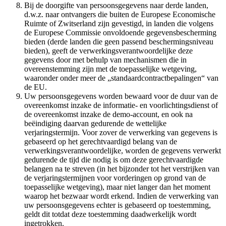
Bij de doorgifte van persoonsgegevens naar derde landen,
d.w.z. naar ontvangers die buiten de Europese Economische
Ruimte of Zwitserland zijn gevestigd, in landen die volgens
de Europese Commissie onvoldoende gegevensbescherming
bieden (derde landen die geen passend beschermingsniveau
bieden), geeft de verwerkingsverantwoordelijke deze
gegevens door met behulp van mechanismen die in
overeenstemming zijn met de toepasselijke wetgeving,
waaronder onder meer de „standaardcontractbepalingen“ van
de EU.
Uw persoonsgegevens worden bewaard voor de duur van de
overeenkomst inzake de informatie- en voorlichtingsdienst of
de overeenkomst inzake de demo-account, en ook na
beëindiging daarvan gedurende de wettelijke
verjaringstermijn. Voor zover de verwerking van gegevens is
gebaseerd op het gerechtvaardigd belang van de
verwerkingsverantwoordelijke, worden de gegevens verwerkt
gedurende de tijd die nodig is om deze gerechtvaardigde
belangen na te streven (in het bijzonder tot het verstrijken van
de verjaringstermijnen voor vorderingen op grond van de
toepasselijke wetgeving), maar niet langer dan het moment
waarop het bezwaar wordt erkend. Indien de verwerking van
uw persoonsgegevens echter is gebaseerd op toestemming,
geldt dit totdat deze toestemming daadwerkelijk wordt
ingetrokken.