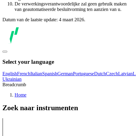
De verwerkingsverantwoordelijke zal geen gebruik maken
van geautomatiseerde besluitvorming ten aanzien van u.
Datum van de laatste update: 4 maart 2026.
Select your language
English
French
Italian
Spanish
German
Portuguese
Dutch
Czech
Latvian
L
Ukrainian
Breadcrumb
Home
Zoek naar instrumenten