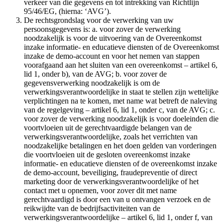
verkeer van die gegevens en tot intrekking van Richtlijn
95/46/EG, (hierna: ‘AVG’).
De rechtsgrondslag voor de verwerking van uw
persoonsgegevens is: a. voor zover de verwerking
noodzakelijk is voor de uitvoering van de Overeenkomst
inzake informatie- en educatieve diensten of de Overeenkomst
inzake de demo-account en voor het nemen van stappen
voorafgaand aan het sluiten van een overeenkomst – artikel 6,
lid 1, onder b), van de AVG; b. voor zover de
gegevensverwerking noodzakelijk is om de
verwerkingsverantwoordelijke in staat te stellen zijn wettelijke
verplichtingen na te komen, met name wat betreft de naleving
van de regelgeving – artikel 6, lid 1, onder c, van de AVG; c.
voor zover de verwerking noodzakelijk is voor doeleinden die
voortvloeien uit de gerechtvaardigde belangen van de
verwerkingsverantwoordelijke, zoals het verrichten van
noodzakelijke betalingen en het doen gelden van vorderingen
die voortvloeien uit de gesloten overeenkomst inzake
informatie- en educatieve diensten of de overeenkomst inzake
de demo-account, beveiliging, fraudepreventie of direct
marketing door de verwerkingsverantwoordelijke of het
contact met u opnemen, voor zover dit met name
gerechtvaardigd is door een van u ontvangen verzoek en de
reikwijdte van de bedrijfsactiviteiten van de
verwerkingsverantwoordelijke – artikel 6, lid 1, onder f, van