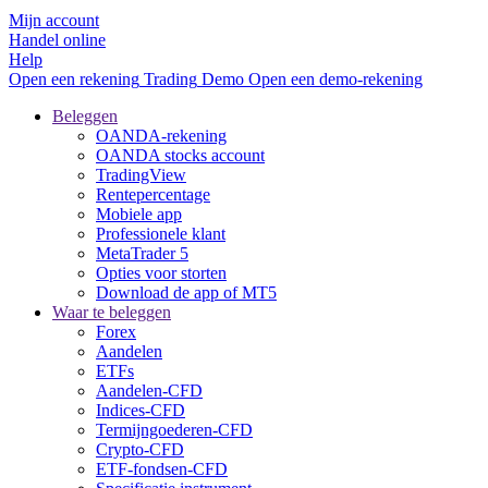
Mijn account
Handel online
Help
Open een rekening
Trading
Demo
Open een demo-rekening
Beleggen
OANDA-rekening
OANDA stocks account
TradingView
Rentepercentage
Mobiele app
Professionele klant
MetaTrader 5
Opties voor storten
Download de app of MT5
Waar te beleggen
Forex
Aandelen
ETFs
Aandelen-CFD
Indices-CFD
Termijngoederen-CFD
Crypto-CFD
ETF-fondsen-CFD