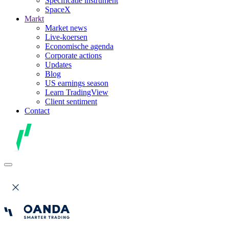
Specificatie instrument
SpaceX
Markt
Market news
Live-koersen
Economische agenda
Corporate actions
Updates
Blog
US earnings season
Learn TradingView
Client sentiment
Contact