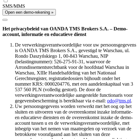
SMS/MMS
Open een demo-rekening »
Het privacybeleid van OANDA TMS Brokers S.A. – Demo-
account, informatie en educatieve dienst
De verwerkingsverantwoordelijke voor uw persoonsgegevens
is OANDA TMS Brokers S.A., gevestigd te Warschau, ul.
Rondo Daszyńskiego 1, 00-843 Warschau, NIP
(belastingnummer): 526-275-91-31, waarvoor de
Arrondissementsrechtbank voor de hoofdstad Warschau in
Warschau, XIIIe Handelsafdeling van het Nationaal
Gerechtsregister, registratiedossiers bijhoudt onder het
nummer KRS: 0000204776, met een aandelenkapitaal van 3
537 560 PLN (volledig gestort). De door de
verwerkingsverantwoordelijke aangestelde functionaris voor
gegevensbescherming is bereikbaar via e-mail:
odo@tms.pl
.
Uw persoonsgegevens worden verwerkt met het oog op het
sluiten en uitvoeren van de overeenkomst inzake informatie-
en educatieve diensten en de overeenkomst inzake de demo-
account tussen u en de verwerkingsverantwoordelijke, met
inbegrip van het nemen van maatregelen op verzoek van de
betrokkene voorafgaand aan het sluiten van deze