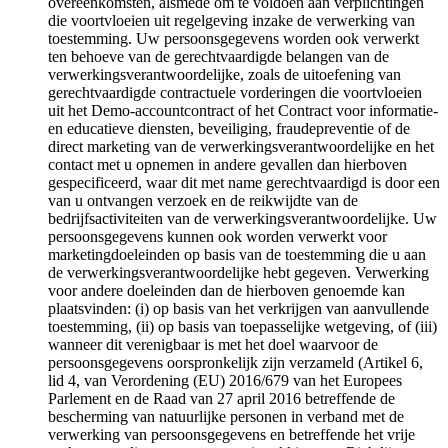
overeenkomsten, alsmede om te voldoen aan verplichtingen
die voortvloeien uit regelgeving inzake de verwerking van
toestemming. Uw persoonsgegevens worden ook verwerkt
ten behoeve van de gerechtvaardigde belangen van de
verwerkingsverantwoordelijke, zoals de uitoefening van
gerechtvaardigde contractuele vorderingen die voortvloeien
uit het Demo-accountcontract of het Contract voor informatie-
en educatieve diensten, beveiliging, fraudepreventie of de
direct marketing van de verwerkingsverantwoordelijke en het
contact met u opnemen in andere gevallen dan hierboven
gespecificeerd, waar dit met name gerechtvaardigd is door een
van u ontvangen verzoek en de reikwijdte van de
bedrijfsactiviteiten van de verwerkingsverantwoordelijke. Uw
persoonsgegevens kunnen ook worden verwerkt voor
marketingdoeleinden op basis van de toestemming die u aan
de verwerkingsverantwoordelijke hebt gegeven. Verwerking
voor andere doeleinden dan de hierboven genoemde kan
plaatsvinden: (i) op basis van het verkrijgen van aanvullende
toestemming, (ii) op basis van toepasselijke wetgeving, of (iii)
wanneer dit verenigbaar is met het doel waarvoor de
persoonsgegevens oorspronkelijk zijn verzameld (Artikel 6,
lid 4, van Verordening (EU) 2016/679 van het Europees
Parlement en de Raad van 27 april 2016 betreffende de
bescherming van natuurlijke personen in verband met de
verwerking van persoonsgegevens en betreffende het vrije