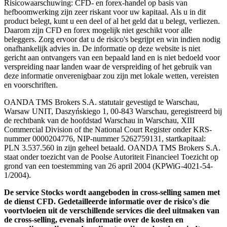
Risicowaarschuwing: CFD- en forex-handel op basis van
hefboomwerking zijn zeer riskant voor uw kapitaal. Als u in dit
product belegt, kunt u een deel of al het geld dat u belegt, verliezen.
Daarom zijn CFD en forex mogelijk niet geschikt voor alle
beleggers. Zorg ervoor dat u de risico's begrijpt en win indien nodig
onafhankelijk advies in. De informatie op deze website is niet
gericht aan ontvangers van een bepaald land en is niet bedoeld voor
verspreiding naar landen waar de verspreiding of het gebruik van
deze informatie onverenigbaar zou zijn met lokale wetten, vereisten
en voorschriften.
OANDA TMS Brokers S.A. statutair gevestigd te Warschau,
Warsaw UNIT, Daszyńskiego 1, 00-843 Warschau, geregistreerd bij
de rechtbank van de hoofdstad Warschau in Warschau, XIII
Commercial Division of the National Court Register onder KRS-
nummer 0000204776, NIP-nummer 5262759131, startkapitaal:
PLN 3.537.560 in zijn geheel betaald. OANDA TMS Brokers S.A.
staat onder toezicht van de Poolse Autoriteit Financieel Toezicht op
grond van een toestemming van 26 april 2004 (KPWiG-4021-54-
1/2004).
De service Stocks wordt aangeboden in cross-selling samen met
de dienst CFD. Gedetailleerde informatie over de risico's die
voortvloeien uit de verschillende services die deel uitmaken van
de cross-selling, evenals informatie over de kosten en