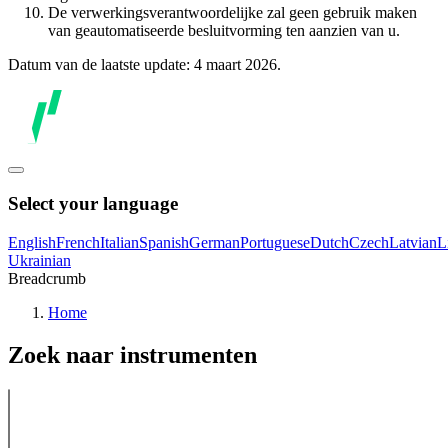
De verwerkingsverantwoordelijke zal geen gebruik maken
van geautomatiseerde besluitvorming ten aanzien van u.
Datum van de laatste update: 4 maart 2026.
Select your language
English
French
Italian
Spanish
German
Portuguese
Dutch
Czech
Latvian
L
Ukrainian
Breadcrumb
Home
Zoek naar instrumenten