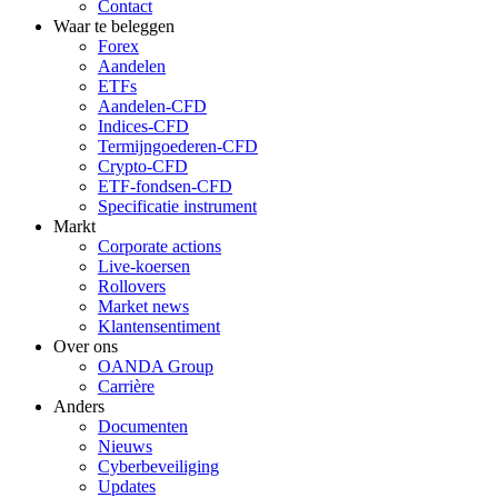
Contact
Waar te beleggen
Forex
Aandelen
ETFs
Aandelen-CFD
Indices-CFD
Termijngoederen-CFD
Crypto-CFD
ETF-fondsen-CFD
Specificatie instrument
Markt
Corporate actions
Live-koersen
Rollovers
Market news
Klantensentiment
Over ons
OANDA Group
Carrière
Anders
Documenten
Nieuws
Cyberbeveiliging
Updates