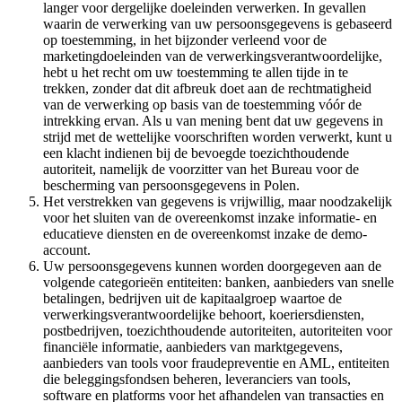
langer voor dergelijke doeleinden verwerken. In gevallen
waarin de verwerking van uw persoonsgegevens is gebaseerd
op toestemming, in het bijzonder verleend voor de
marketingdoeleinden van de verwerkingsverantwoordelijke,
hebt u het recht om uw toestemming te allen tijde in te
trekken, zonder dat dit afbreuk doet aan de rechtmatigheid
van de verwerking op basis van de toestemming vóór de
intrekking ervan. Als u van mening bent dat uw gegevens in
strijd met de wettelijke voorschriften worden verwerkt, kunt u
een klacht indienen bij de bevoegde toezichthoudende
autoriteit, namelijk de voorzitter van het Bureau voor de
bescherming van persoonsgegevens in Polen.
Het verstrekken van gegevens is vrijwillig, maar noodzakelijk
voor het sluiten van de overeenkomst inzake informatie- en
educatieve diensten en de overeenkomst inzake de demo-
account.
Uw persoonsgegevens kunnen worden doorgegeven aan de
volgende categorieën entiteiten: banken, aanbieders van snelle
betalingen, bedrijven uit de kapitaalgroep waartoe de
verwerkingsverantwoordelijke behoort, koeriersdiensten,
postbedrijven, toezichthoudende autoriteiten, autoriteiten voor
financiële informatie, aanbieders van marktgegevens,
aanbieders van tools voor fraudepreventie en AML, entiteiten
die beleggingsfondsen beheren, leveranciers van tools,
software en platforms voor het afhandelen van transacties en