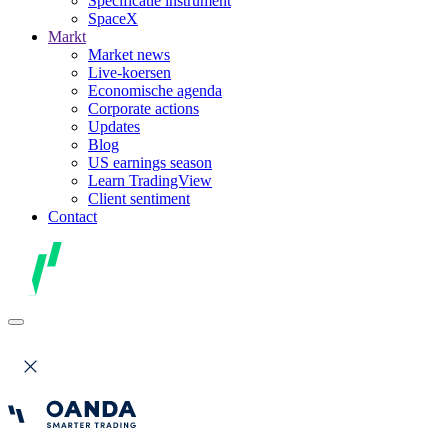
Specificatie instrument
SpaceX
Markt
Market news
Live-koersen
Economische agenda
Corporate actions
Updates
Blog
US earnings season
Learn TradingView
Client sentiment
Contact