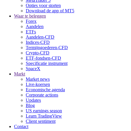
MetaTrader 5
Opties voor storten
Download de app of MT5
Waar te beleggen
Forex
Aandelen
ETFs
Aandelen-CFD
Indices-CFD
Termijngoederen-CFD
Crypto-CFD
ETF-fondsen-CFD
Specificatie instrument
SpaceX
Markt
Market news
Live-koersen
Economische agenda
Corporate actions
Updates
Blog
US earnings season
Learn TradingView
Client sentiment
Contact