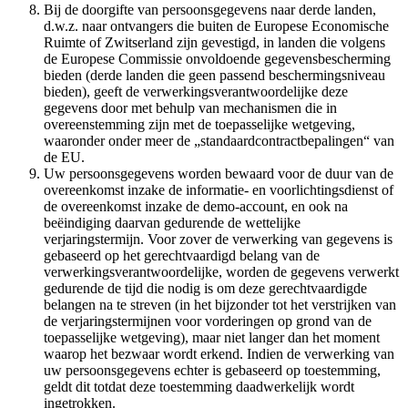
Bij de doorgifte van persoonsgegevens naar derde landen,
d.w.z. naar ontvangers die buiten de Europese Economische
Ruimte of Zwitserland zijn gevestigd, in landen die volgens
de Europese Commissie onvoldoende gegevensbescherming
bieden (derde landen die geen passend beschermingsniveau
bieden), geeft de verwerkingsverantwoordelijke deze
gegevens door met behulp van mechanismen die in
overeenstemming zijn met de toepasselijke wetgeving,
waaronder onder meer de „standaardcontractbepalingen“ van
de EU.
Uw persoonsgegevens worden bewaard voor de duur van de
overeenkomst inzake de informatie- en voorlichtingsdienst of
de overeenkomst inzake de demo-account, en ook na
beëindiging daarvan gedurende de wettelijke
verjaringstermijn. Voor zover de verwerking van gegevens is
gebaseerd op het gerechtvaardigd belang van de
verwerkingsverantwoordelijke, worden de gegevens verwerkt
gedurende de tijd die nodig is om deze gerechtvaardigde
belangen na te streven (in het bijzonder tot het verstrijken van
de verjaringstermijnen voor vorderingen op grond van de
toepasselijke wetgeving), maar niet langer dan het moment
waarop het bezwaar wordt erkend. Indien de verwerking van
uw persoonsgegevens echter is gebaseerd op toestemming,
geldt dit totdat deze toestemming daadwerkelijk wordt
ingetrokken.