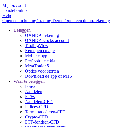
Mijn account
Handel online
Help
Open een rekening
Trading
Demo
Open een demo-rekening
Beleggen
OANDA-rekening
OANDA stocks account
TradingView
Rentepercentage
Mobiele app
Professionele klant
MetaTrader 5
Opties voor storten
Download de app of MT5
Waar te beleggen
Forex
Aandelen
ETFs
Aandelen-CFD
Indices-CFD
Termijngoederen-CFD
Crypto-CFD
ETF-fondsen-CFD