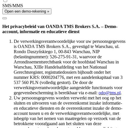
SMS/MMS
Open een demo-rekening »
Het privacybeleid van OANDA TMS Brokers S.A. – Demo-
account, informatie en educatieve dienst
De verwerkingsverantwoordelijke voor uw persoonsgegevens
is OANDA TMS Brokers S.A., gevestigd te Warschau, ul.
Rondo Daszyńskiego 1, 00-843 Warschau, NIP
(belastingnummer): 526-275-91-31, waarvoor de
Arrondissementsrechtbank voor de hoofdstad Warschau in
Warschau, XIIIe Handelsafdeling van het Nationaal
Gerechtsregister, registratiedossiers bijhoudt onder het
nummer KRS: 0000204776, met een aandelenkapitaal van 3
537 560 PLN (volledig gestort). De door de
verwerkingsverantwoordelijke aangestelde functionaris voor
gegevensbescherming is bereikbaar via e-mail:
odo@tms.pl
.
Uw persoonsgegevens worden verwerkt met het oog op het
sluiten en uitvoeren van de overeenkomst inzake informatie-
en educatieve diensten en de overeenkomst inzake de demo-
account tussen u en de verwerkingsverantwoordelijke, met
inbegrip van het nemen van maatregelen op verzoek van de
betrokkene voorafgaand aan het sluiten van deze