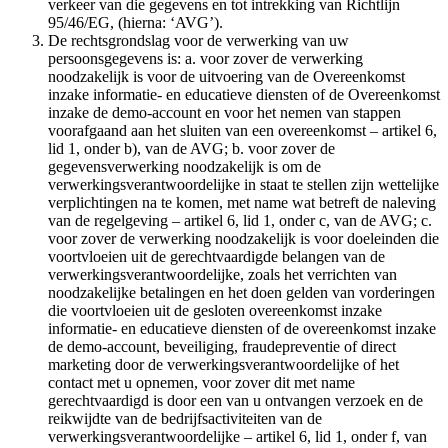
verkeer van die gegevens en tot intrekking van Richtlijn
95/46/EG, (hierna: ‘AVG’).
De rechtsgrondslag voor de verwerking van uw
persoonsgegevens is: a. voor zover de verwerking
noodzakelijk is voor de uitvoering van de Overeenkomst
inzake informatie- en educatieve diensten of de Overeenkomst
inzake de demo-account en voor het nemen van stappen
voorafgaand aan het sluiten van een overeenkomst – artikel 6,
lid 1, onder b), van de AVG; b. voor zover de
gegevensverwerking noodzakelijk is om de
verwerkingsverantwoordelijke in staat te stellen zijn wettelijke
verplichtingen na te komen, met name wat betreft de naleving
van de regelgeving – artikel 6, lid 1, onder c, van de AVG; c.
voor zover de verwerking noodzakelijk is voor doeleinden die
voortvloeien uit de gerechtvaardigde belangen van de
verwerkingsverantwoordelijke, zoals het verrichten van
noodzakelijke betalingen en het doen gelden van vorderingen
die voortvloeien uit de gesloten overeenkomst inzake
informatie- en educatieve diensten of de overeenkomst inzake
de demo-account, beveiliging, fraudepreventie of direct
marketing door de verwerkingsverantwoordelijke of het
contact met u opnemen, voor zover dit met name
gerechtvaardigd is door een van u ontvangen verzoek en de
reikwijdte van de bedrijfsactiviteiten van de
verwerkingsverantwoordelijke – artikel 6, lid 1, onder f, van