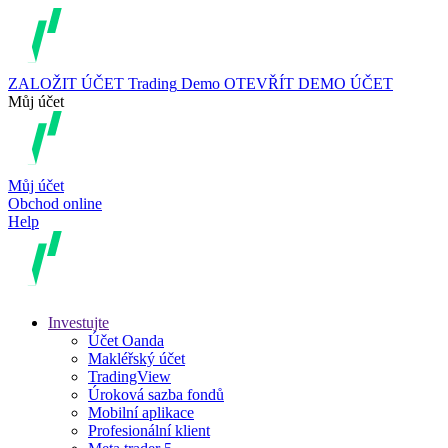
ZALOŽIT ÚČET
Trading
Demo
OTEVŘÍT DEMO ÚČET
Můj účet
Můj účet
Obchod online
Help
Investujte
Účet Oanda
Makléřský účet
TradingView
Úroková sazba fondů
Mobilní aplikace
Profesionální klient