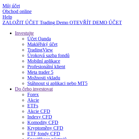
Můj účet
Obchod online
Help
ZALOŽIT ÚČET
Trading
Demo
OTEVŘÍT DEMO ÚČET
Investujte
Účet Oanda
Makléřský účet
TradingView
Úroková sazba fondů
Mobilní aplikace
Profesionální klient
Meta trader 5
Možnosti vkladu
Stáhnout si aplikaci nebo MT5
Do čeho investovat
Forex
Akcie
ETFs
Akcie CFD
Indexy CFD
Komodity CFD
Kryptoměny CFD
ETF fondy CFD