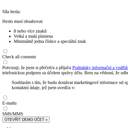
Síla hesla:
Heslo musí obsahovat:
8 nebo více znaků
Velká a malá písmena
Minimálně jedna číslice a speciální znak
Check all consents
Potvrzuji, že jsem si přečetl/a a přijal/a
Podmínky informační a vzdělá
telefonickou podporu za účelem správy účtu. Beru na vědomí, že odbě
Souhlasím s tím, že budu dostávat marketingové informace od s
kontaktní údaje, jež jsem uvedl/a v:
E-mailu
SMS/MMS
OTEVŘÍT DEMO ÚČET »