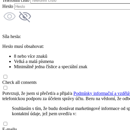
Telefonní číslo
Heslo
Síla hesla:
Heslo musí obsahovat:
8 nebo více znaků
Velká a malá písmena
Minimálně jedna číslice a speciální znak
Check all consents
Potvrzuji, že jsem si přečetl/a a přijal/a
Podmínky informační a vzdělá
telefonickou podporu za účelem správy účtu. Beru na vědomí, že odbě
Souhlasím s tím, že budu dostávat marketingové informace od s
kontaktní údaje, jež jsem uvedl/a v:
E-mailu