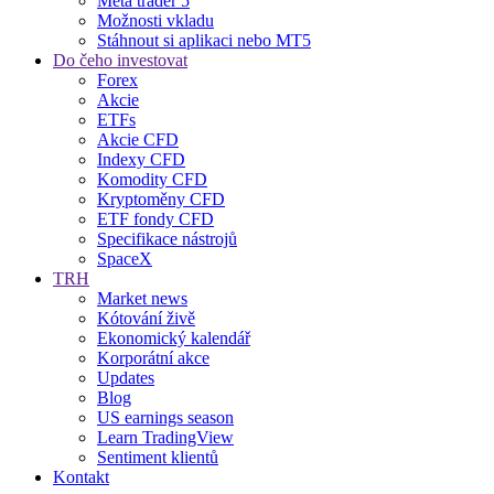
Meta trader 5
Možnosti vkladu
Stáhnout si aplikaci nebo MT5
Do čeho investovat
Forex
Akcie
ETFs
Akcie CFD
Indexy CFD
Komodity CFD
Kryptoměny CFD
ETF fondy CFD
Specifikace nástrojů
SpaceX
TRH
Market news
Kótování živě
Ekonomický kalendář
Korporátní akce
Updates
Blog
US earnings season
Learn TradingView
Sentiment klientů
Kontakt