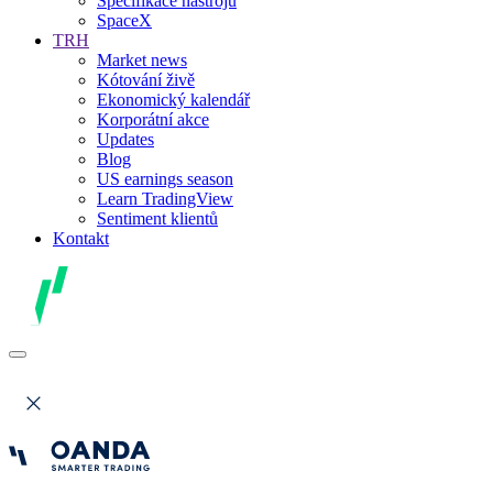
Specifikace nástrojů
SpaceX
TRH
Market news
Kótování živě
Ekonomický kalendář
Korporátní akce
Updates
Blog
US earnings season
Learn TradingView
Sentiment klientů
Kontakt