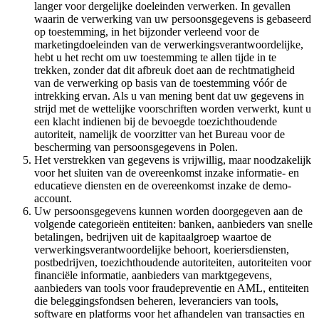
langer voor dergelijke doeleinden verwerken. In gevallen
waarin de verwerking van uw persoonsgegevens is gebaseerd
op toestemming, in het bijzonder verleend voor de
marketingdoeleinden van de verwerkingsverantwoordelijke,
hebt u het recht om uw toestemming te allen tijde in te
trekken, zonder dat dit afbreuk doet aan de rechtmatigheid
van de verwerking op basis van de toestemming vóór de
intrekking ervan. Als u van mening bent dat uw gegevens in
strijd met de wettelijke voorschriften worden verwerkt, kunt u
een klacht indienen bij de bevoegde toezichthoudende
autoriteit, namelijk de voorzitter van het Bureau voor de
bescherming van persoonsgegevens in Polen.
Het verstrekken van gegevens is vrijwillig, maar noodzakelijk
voor het sluiten van de overeenkomst inzake informatie- en
educatieve diensten en de overeenkomst inzake de demo-
account.
Uw persoonsgegevens kunnen worden doorgegeven aan de
volgende categorieën entiteiten: banken, aanbieders van snelle
betalingen, bedrijven uit de kapitaalgroep waartoe de
verwerkingsverantwoordelijke behoort, koeriersdiensten,
postbedrijven, toezichthoudende autoriteiten, autoriteiten voor
financiële informatie, aanbieders van marktgegevens,
aanbieders van tools voor fraudepreventie en AML, entiteiten
die beleggingsfondsen beheren, leveranciers van tools,
software en platforms voor het afhandelen van transacties en