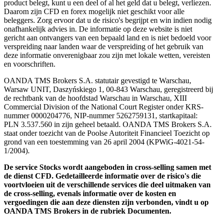
product belegt, kunt u een deel of al het geld dat u belegt, verliezen.
Daarom zijn CFD en forex mogelijk niet geschikt voor alle
beleggers. Zorg ervoor dat u de risico's begrijpt en win indien nodig
onafhankelijk advies in. De informatie op deze website is niet
gericht aan ontvangers van een bepaald land en is niet bedoeld voor
verspreiding naar landen waar de verspreiding of het gebruik van
deze informatie onverenigbaar zou zijn met lokale wetten, vereisten
en voorschriften.
OANDA TMS Brokers S.A. statutair gevestigd te Warschau,
Warsaw UNIT, Daszyńskiego 1, 00-843 Warschau, geregistreerd bij
de rechtbank van de hoofdstad Warschau in Warschau, XIII
Commercial Division of the National Court Register onder KRS-
nummer 0000204776, NIP-nummer 5262759131, startkapitaal:
PLN 3.537.560 in zijn geheel betaald. OANDA TMS Brokers S.A.
staat onder toezicht van de Poolse Autoriteit Financieel Toezicht op
grond van een toestemming van 26 april 2004 (KPWiG-4021-54-
1/2004).
De service Stocks wordt aangeboden in cross-selling samen met
de dienst CFD. Gedetailleerde informatie over de risico's die
voortvloeien uit de verschillende services die deel uitmaken van
de cross-selling, evenals informatie over de kosten en
vergoedingen die aan deze diensten zijn verbonden, vindt u op
OANDA TMS Brokers in de rubriek Documenten.