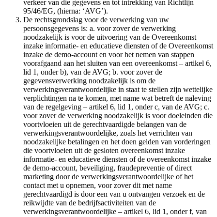
verkeer van die gegevens en tot intrekking van Richtlijn
95/46/EG, (hierna: ‘AVG’).
De rechtsgrondslag voor de verwerking van uw
persoonsgegevens is: a. voor zover de verwerking
noodzakelijk is voor de uitvoering van de Overeenkomst
inzake informatie- en educatieve diensten of de Overeenkomst
inzake de demo-account en voor het nemen van stappen
voorafgaand aan het sluiten van een overeenkomst – artikel 6,
lid 1, onder b), van de AVG; b. voor zover de
gegevensverwerking noodzakelijk is om de
verwerkingsverantwoordelijke in staat te stellen zijn wettelijke
verplichtingen na te komen, met name wat betreft de naleving
van de regelgeving – artikel 6, lid 1, onder c, van de AVG; c.
voor zover de verwerking noodzakelijk is voor doeleinden die
voortvloeien uit de gerechtvaardigde belangen van de
verwerkingsverantwoordelijke, zoals het verrichten van
noodzakelijke betalingen en het doen gelden van vorderingen
die voortvloeien uit de gesloten overeenkomst inzake
informatie- en educatieve diensten of de overeenkomst inzake
de demo-account, beveiliging, fraudepreventie of direct
marketing door de verwerkingsverantwoordelijke of het
contact met u opnemen, voor zover dit met name
gerechtvaardigd is door een van u ontvangen verzoek en de
reikwijdte van de bedrijfsactiviteiten van de
verwerkingsverantwoordelijke – artikel 6, lid 1, onder f, van