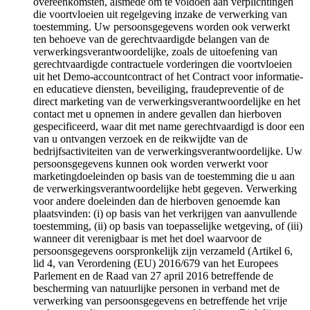
overeenkomsten, alsmede om te voldoen aan verplichtingen
die voortvloeien uit regelgeving inzake de verwerking van
toestemming. Uw persoonsgegevens worden ook verwerkt
ten behoeve van de gerechtvaardigde belangen van de
verwerkingsverantwoordelijke, zoals de uitoefening van
gerechtvaardigde contractuele vorderingen die voortvloeien
uit het Demo-accountcontract of het Contract voor informatie-
en educatieve diensten, beveiliging, fraudepreventie of de
direct marketing van de verwerkingsverantwoordelijke en het
contact met u opnemen in andere gevallen dan hierboven
gespecificeerd, waar dit met name gerechtvaardigd is door een
van u ontvangen verzoek en de reikwijdte van de
bedrijfsactiviteiten van de verwerkingsverantwoordelijke. Uw
persoonsgegevens kunnen ook worden verwerkt voor
marketingdoeleinden op basis van de toestemming die u aan
de verwerkingsverantwoordelijke hebt gegeven. Verwerking
voor andere doeleinden dan de hierboven genoemde kan
plaatsvinden: (i) op basis van het verkrijgen van aanvullende
toestemming, (ii) op basis van toepasselijke wetgeving, of (iii)
wanneer dit verenigbaar is met het doel waarvoor de
persoonsgegevens oorspronkelijk zijn verzameld (Artikel 6,
lid 4, van Verordening (EU) 2016/679 van het Europees
Parlement en de Raad van 27 april 2016 betreffende de
bescherming van natuurlijke personen in verband met de
verwerking van persoonsgegevens en betreffende het vrije