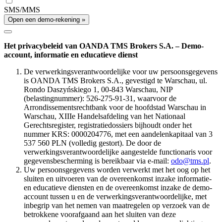
SMS/MMS
Open een demo-rekening »
Het privacybeleid van OANDA TMS Brokers S.A. – Demo-
account, informatie en educatieve dienst
De verwerkingsverantwoordelijke voor uw persoonsgegevens
is OANDA TMS Brokers S.A., gevestigd te Warschau, ul.
Rondo Daszyńskiego 1, 00-843 Warschau, NIP
(belastingnummer): 526-275-91-31, waarvoor de
Arrondissementsrechtbank voor de hoofdstad Warschau in
Warschau, XIIIe Handelsafdeling van het Nationaal
Gerechtsregister, registratiedossiers bijhoudt onder het
nummer KRS: 0000204776, met een aandelenkapitaal van 3
537 560 PLN (volledig gestort). De door de
verwerkingsverantwoordelijke aangestelde functionaris voor
gegevensbescherming is bereikbaar via e-mail:
odo@tms.pl
.
Uw persoonsgegevens worden verwerkt met het oog op het
sluiten en uitvoeren van de overeenkomst inzake informatie-
en educatieve diensten en de overeenkomst inzake de demo-
account tussen u en de verwerkingsverantwoordelijke, met
inbegrip van het nemen van maatregelen op verzoek van de
betrokkene voorafgaand aan het sluiten van deze