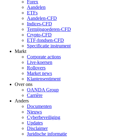
Forex
Aandelen
ETFs
Aandelen-CFD
Indices-CFD
Termijngoederen-CFD
Crypto-CFD
ETF-fondsen-CFD
Specificatie instrument
Markt
Corporate actions
Live-koersen
Rollovers
Market news
Klantensentiment
Over ons
OANDA Group
Carrière
Anders
Documenten
Nieuws
Cyberbeveiliging
Updates
Disclaimer
Juridische informatie