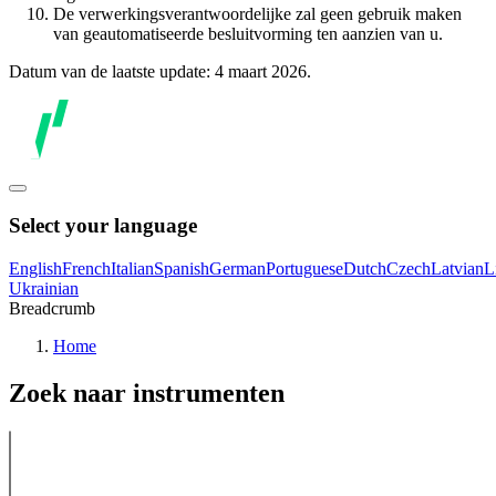
De verwerkingsverantwoordelijke zal geen gebruik maken
van geautomatiseerde besluitvorming ten aanzien van u.
Datum van de laatste update: 4 maart 2026.
Select your language
English
French
Italian
Spanish
German
Portuguese
Dutch
Czech
Latvian
L
Ukrainian
Breadcrumb
Home
Zoek naar instrumenten