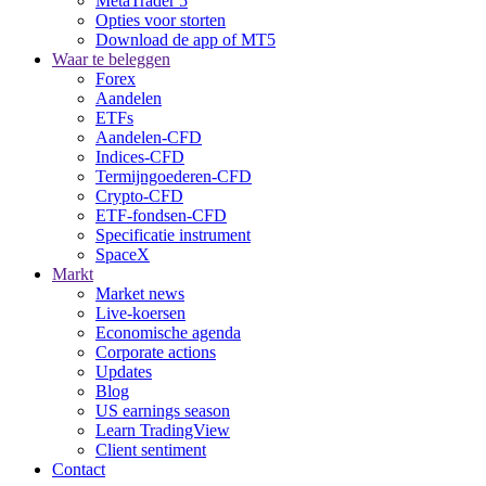
MetaTrader 5
Opties voor storten
Download de app of MT5
Waar te beleggen
Forex
Aandelen
ETFs
Aandelen-CFD
Indices-CFD
Termijngoederen-CFD
Crypto-CFD
ETF-fondsen-CFD
Specificatie instrument
SpaceX
Markt
Market news
Live-koersen
Economische agenda
Corporate actions
Updates
Blog
US earnings season
Learn TradingView
Client sentiment
Contact