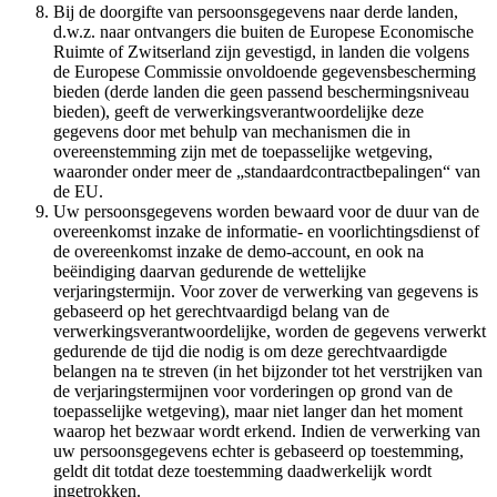
Bij de doorgifte van persoonsgegevens naar derde landen,
d.w.z. naar ontvangers die buiten de Europese Economische
Ruimte of Zwitserland zijn gevestigd, in landen die volgens
de Europese Commissie onvoldoende gegevensbescherming
bieden (derde landen die geen passend beschermingsniveau
bieden), geeft de verwerkingsverantwoordelijke deze
gegevens door met behulp van mechanismen die in
overeenstemming zijn met de toepasselijke wetgeving,
waaronder onder meer de „standaardcontractbepalingen“ van
de EU.
Uw persoonsgegevens worden bewaard voor de duur van de
overeenkomst inzake de informatie- en voorlichtingsdienst of
de overeenkomst inzake de demo-account, en ook na
beëindiging daarvan gedurende de wettelijke
verjaringstermijn. Voor zover de verwerking van gegevens is
gebaseerd op het gerechtvaardigd belang van de
verwerkingsverantwoordelijke, worden de gegevens verwerkt
gedurende de tijd die nodig is om deze gerechtvaardigde
belangen na te streven (in het bijzonder tot het verstrijken van
de verjaringstermijnen voor vorderingen op grond van de
toepasselijke wetgeving), maar niet langer dan het moment
waarop het bezwaar wordt erkend. Indien de verwerking van
uw persoonsgegevens echter is gebaseerd op toestemming,
geldt dit totdat deze toestemming daadwerkelijk wordt
ingetrokken.