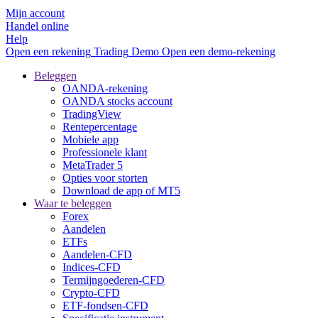
Mijn account
Handel online
Help
Open een rekening
Trading
Demo
Open een demo-rekening
Beleggen
OANDA-rekening
OANDA stocks account
TradingView
Rentepercentage
Mobiele app
Professionele klant
MetaTrader 5
Opties voor storten
Download de app of MT5
Waar te beleggen
Forex
Aandelen
ETFs
Aandelen-CFD
Indices-CFD
Termijngoederen-CFD
Crypto-CFD
ETF-fondsen-CFD