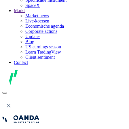
Specificatie instrument
SpaceX
Markt
Market news
Live-koersen
Economische agenda
Corporate actions
Updates
Blog
US earnings season
Learn TradingView
Client sentiment
Contact