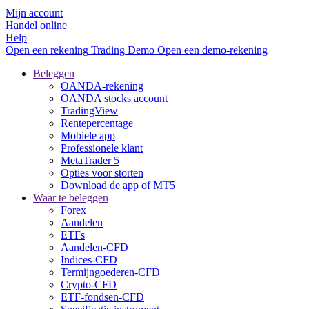
Mijn account
Handel online
Help
Open een rekening
Trading
Demo
Open een demo-rekening
Beleggen
OANDA-rekening
OANDA stocks account
TradingView
Rentepercentage
Mobiele app
Professionele klant
MetaTrader 5
Opties voor storten
Download de app of MT5
Waar te beleggen
Forex
Aandelen
ETFs
Aandelen-CFD
Indices-CFD
Termijngoederen-CFD
Crypto-CFD
ETF-fondsen-CFD