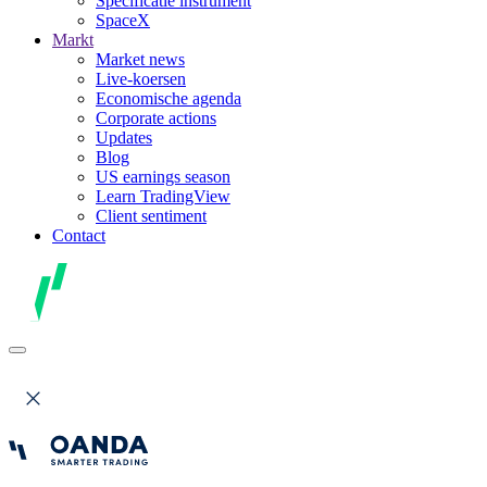
Specificatie instrument
SpaceX
Markt
Market news
Live-koersen
Economische agenda
Corporate actions
Updates
Blog
US earnings season
Learn TradingView
Client sentiment
Contact