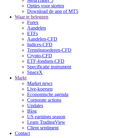
MetaTrader 5
Opties voor storten
Download de app of MT5
Waar te beleggen
Forex
Aandelen
ETFs
Aandelen-CFD
Indices-CFD
Termijngoederen-CFD
Crypto-CFD
ETF-fondsen-CFD
Specificatie instrument
SpaceX
Markt
Market news
Live-koersen
Economische agenda
Corporate actions
Updates
Blog
US earnings season
Learn TradingView
Client sentiment
Contact