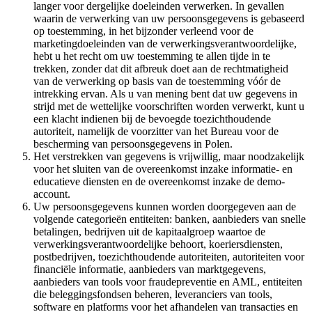
langer voor dergelijke doeleinden verwerken. In gevallen
waarin de verwerking van uw persoonsgegevens is gebaseerd
op toestemming, in het bijzonder verleend voor de
marketingdoeleinden van de verwerkingsverantwoordelijke,
hebt u het recht om uw toestemming te allen tijde in te
trekken, zonder dat dit afbreuk doet aan de rechtmatigheid
van de verwerking op basis van de toestemming vóór de
intrekking ervan. Als u van mening bent dat uw gegevens in
strijd met de wettelijke voorschriften worden verwerkt, kunt u
een klacht indienen bij de bevoegde toezichthoudende
autoriteit, namelijk de voorzitter van het Bureau voor de
bescherming van persoonsgegevens in Polen.
Het verstrekken van gegevens is vrijwillig, maar noodzakelijk
voor het sluiten van de overeenkomst inzake informatie- en
educatieve diensten en de overeenkomst inzake de demo-
account.
Uw persoonsgegevens kunnen worden doorgegeven aan de
volgende categorieën entiteiten: banken, aanbieders van snelle
betalingen, bedrijven uit de kapitaalgroep waartoe de
verwerkingsverantwoordelijke behoort, koeriersdiensten,
postbedrijven, toezichthoudende autoriteiten, autoriteiten voor
financiële informatie, aanbieders van marktgegevens,
aanbieders van tools voor fraudepreventie en AML, entiteiten
die beleggingsfondsen beheren, leveranciers van tools,
software en platforms voor het afhandelen van transacties en