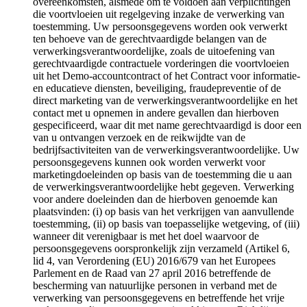
overeenkomsten, alsmede om te voldoen aan verplichtingen
die voortvloeien uit regelgeving inzake de verwerking van
toestemming. Uw persoonsgegevens worden ook verwerkt
ten behoeve van de gerechtvaardigde belangen van de
verwerkingsverantwoordelijke, zoals de uitoefening van
gerechtvaardigde contractuele vorderingen die voortvloeien
uit het Demo-accountcontract of het Contract voor informatie-
en educatieve diensten, beveiliging, fraudepreventie of de
direct marketing van de verwerkingsverantwoordelijke en het
contact met u opnemen in andere gevallen dan hierboven
gespecificeerd, waar dit met name gerechtvaardigd is door een
van u ontvangen verzoek en de reikwijdte van de
bedrijfsactiviteiten van de verwerkingsverantwoordelijke. Uw
persoonsgegevens kunnen ook worden verwerkt voor
marketingdoeleinden op basis van de toestemming die u aan
de verwerkingsverantwoordelijke hebt gegeven. Verwerking
voor andere doeleinden dan de hierboven genoemde kan
plaatsvinden: (i) op basis van het verkrijgen van aanvullende
toestemming, (ii) op basis van toepasselijke wetgeving, of (iii)
wanneer dit verenigbaar is met het doel waarvoor de
persoonsgegevens oorspronkelijk zijn verzameld (Artikel 6,
lid 4, van Verordening (EU) 2016/679 van het Europees
Parlement en de Raad van 27 april 2016 betreffende de
bescherming van natuurlijke personen in verband met de
verwerking van persoonsgegevens en betreffende het vrije