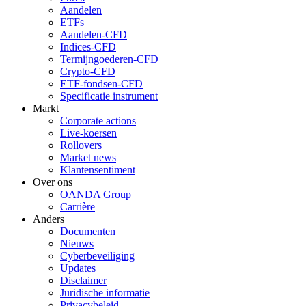
Aandelen
ETFs
Aandelen-CFD
Indices-CFD
Termijngoederen-CFD
Crypto-CFD
ETF-fondsen-CFD
Specificatie instrument
Markt
Corporate actions
Live-koersen
Rollovers
Market news
Klantensentiment
Over ons
OANDA Group
Carrière
Anders
Documenten
Nieuws
Cyberbeveiliging
Updates
Disclaimer
Juridische informatie
Privacybeleid