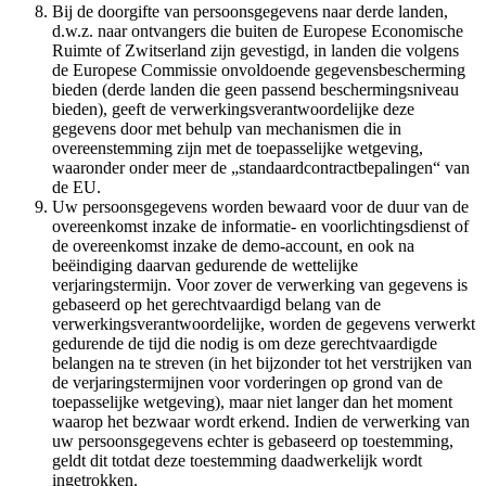
Bij de doorgifte van persoonsgegevens naar derde landen,
d.w.z. naar ontvangers die buiten de Europese Economische
Ruimte of Zwitserland zijn gevestigd, in landen die volgens
de Europese Commissie onvoldoende gegevensbescherming
bieden (derde landen die geen passend beschermingsniveau
bieden), geeft de verwerkingsverantwoordelijke deze
gegevens door met behulp van mechanismen die in
overeenstemming zijn met de toepasselijke wetgeving,
waaronder onder meer de „standaardcontractbepalingen“ van
de EU.
Uw persoonsgegevens worden bewaard voor de duur van de
overeenkomst inzake de informatie- en voorlichtingsdienst of
de overeenkomst inzake de demo-account, en ook na
beëindiging daarvan gedurende de wettelijke
verjaringstermijn. Voor zover de verwerking van gegevens is
gebaseerd op het gerechtvaardigd belang van de
verwerkingsverantwoordelijke, worden de gegevens verwerkt
gedurende de tijd die nodig is om deze gerechtvaardigde
belangen na te streven (in het bijzonder tot het verstrijken van
de verjaringstermijnen voor vorderingen op grond van de
toepasselijke wetgeving), maar niet langer dan het moment
waarop het bezwaar wordt erkend. Indien de verwerking van
uw persoonsgegevens echter is gebaseerd op toestemming,
geldt dit totdat deze toestemming daadwerkelijk wordt
ingetrokken.