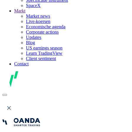
Specificatie instrument
SpaceX
Markt
Market news
Live-koersen
Economische agenda
Corporate actions
Updates
Blog
US earnings season
Learn TradingView
Client sentiment
Contact