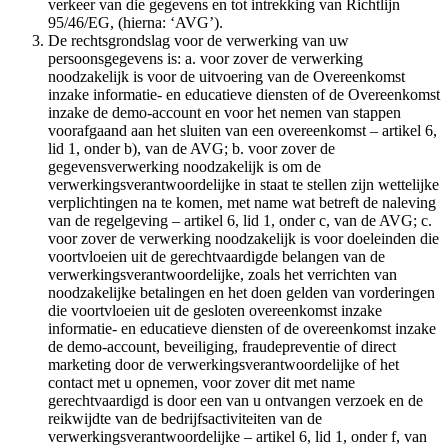
verkeer van die gegevens en tot intrekking van Richtlijn
95/46/EG, (hierna: ‘AVG’).
De rechtsgrondslag voor de verwerking van uw
persoonsgegevens is: a. voor zover de verwerking
noodzakelijk is voor de uitvoering van de Overeenkomst
inzake informatie- en educatieve diensten of de Overeenkomst
inzake de demo-account en voor het nemen van stappen
voorafgaand aan het sluiten van een overeenkomst – artikel 6,
lid 1, onder b), van de AVG; b. voor zover de
gegevensverwerking noodzakelijk is om de
verwerkingsverantwoordelijke in staat te stellen zijn wettelijke
verplichtingen na te komen, met name wat betreft de naleving
van de regelgeving – artikel 6, lid 1, onder c, van de AVG; c.
voor zover de verwerking noodzakelijk is voor doeleinden die
voortvloeien uit de gerechtvaardigde belangen van de
verwerkingsverantwoordelijke, zoals het verrichten van
noodzakelijke betalingen en het doen gelden van vorderingen
die voortvloeien uit de gesloten overeenkomst inzake
informatie- en educatieve diensten of de overeenkomst inzake
de demo-account, beveiliging, fraudepreventie of direct
marketing door de verwerkingsverantwoordelijke of het
contact met u opnemen, voor zover dit met name
gerechtvaardigd is door een van u ontvangen verzoek en de
reikwijdte van de bedrijfsactiviteiten van de
verwerkingsverantwoordelijke – artikel 6, lid 1, onder f, van