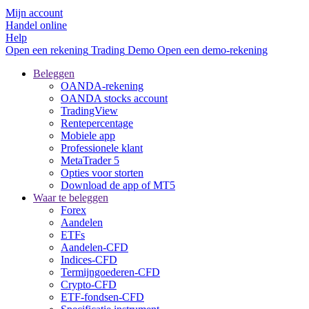
Mijn account
Handel online
Help
Open een rekening
Trading
Demo
Open een demo-rekening
Beleggen
OANDA-rekening
OANDA stocks account
TradingView
Rentepercentage
Mobiele app
Professionele klant
MetaTrader 5
Opties voor storten
Download de app of MT5
Waar te beleggen
Forex
Aandelen
ETFs
Aandelen-CFD
Indices-CFD
Termijngoederen-CFD
Crypto-CFD
ETF-fondsen-CFD