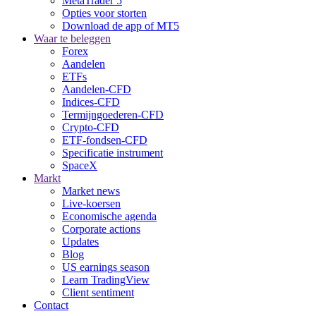
MetaTrader 5
Opties voor storten
Download de app of MT5
Waar te beleggen
Forex
Aandelen
ETFs
Aandelen-CFD
Indices-CFD
Termijngoederen-CFD
Crypto-CFD
ETF-fondsen-CFD
Specificatie instrument
SpaceX
Markt
Market news
Live-koersen
Economische agenda
Corporate actions
Updates
Blog
US earnings season
Learn TradingView
Client sentiment
Contact