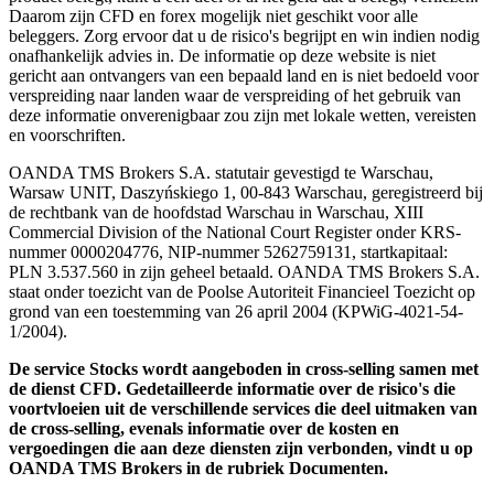
Daarom zijn CFD en forex mogelijk niet geschikt voor alle
beleggers. Zorg ervoor dat u de risico's begrijpt en win indien nodig
onafhankelijk advies in. De informatie op deze website is niet
gericht aan ontvangers van een bepaald land en is niet bedoeld voor
verspreiding naar landen waar de verspreiding of het gebruik van
deze informatie onverenigbaar zou zijn met lokale wetten, vereisten
en voorschriften.
OANDA TMS Brokers S.A. statutair gevestigd te Warschau,
Warsaw UNIT, Daszyńskiego 1, 00-843 Warschau, geregistreerd bij
de rechtbank van de hoofdstad Warschau in Warschau, XIII
Commercial Division of the National Court Register onder KRS-
nummer 0000204776, NIP-nummer 5262759131, startkapitaal:
PLN 3.537.560 in zijn geheel betaald. OANDA TMS Brokers S.A.
staat onder toezicht van de Poolse Autoriteit Financieel Toezicht op
grond van een toestemming van 26 april 2004 (KPWiG-4021-54-
1/2004).
De service Stocks wordt aangeboden in cross-selling samen met
de dienst CFD. Gedetailleerde informatie over de risico's die
voortvloeien uit de verschillende services die deel uitmaken van
de cross-selling, evenals informatie over de kosten en
vergoedingen die aan deze diensten zijn verbonden, vindt u op
OANDA TMS Brokers in de rubriek Documenten.