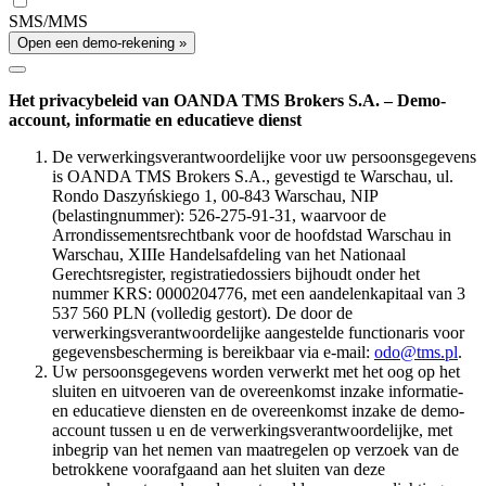
SMS/MMS
Open een demo-rekening »
Het privacybeleid van OANDA TMS Brokers S.A. – Demo-
account, informatie en educatieve dienst
De verwerkingsverantwoordelijke voor uw persoonsgegevens
is OANDA TMS Brokers S.A., gevestigd te Warschau, ul.
Rondo Daszyńskiego 1, 00-843 Warschau, NIP
(belastingnummer): 526-275-91-31, waarvoor de
Arrondissementsrechtbank voor de hoofdstad Warschau in
Warschau, XIIIe Handelsafdeling van het Nationaal
Gerechtsregister, registratiedossiers bijhoudt onder het
nummer KRS: 0000204776, met een aandelenkapitaal van 3
537 560 PLN (volledig gestort). De door de
verwerkingsverantwoordelijke aangestelde functionaris voor
gegevensbescherming is bereikbaar via e-mail:
odo@tms.pl
.
Uw persoonsgegevens worden verwerkt met het oog op het
sluiten en uitvoeren van de overeenkomst inzake informatie-
en educatieve diensten en de overeenkomst inzake de demo-
account tussen u en de verwerkingsverantwoordelijke, met
inbegrip van het nemen van maatregelen op verzoek van de
betrokkene voorafgaand aan het sluiten van deze