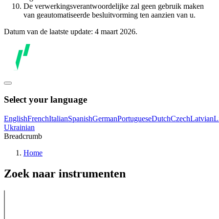
De verwerkingsverantwoordelijke zal geen gebruik maken
van geautomatiseerde besluitvorming ten aanzien van u.
Datum van de laatste update: 4 maart 2026.
Select your language
English
French
Italian
Spanish
German
Portuguese
Dutch
Czech
Latvian
L
Ukrainian
Breadcrumb
Home
Zoek naar instrumenten