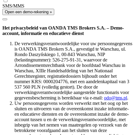
SMS/MMS
Open een demo-rekening »
Het privacybeleid van OANDA TMS Brokers S.A. – Demo-
account, informatie en educatieve dienst
De verwerkingsverantwoordelijke voor uw persoonsgegevens
is OANDA TMS Brokers S.A., gevestigd te Warschau, ul.
Rondo Daszyńskiego 1, 00-843 Warschau, NIP
(belastingnummer): 526-275-91-31, waarvoor de
Arrondissementsrechtbank voor de hoofdstad Warschau in
Warschau, XIIIe Handelsafdeling van het Nationaal
Gerechtsregister, registratiedossiers bijhoudt onder het
nummer KRS: 0000204776, met een aandelenkapitaal van 3
537 560 PLN (volledig gestort). De door de
verwerkingsverantwoordelijke aangestelde functionaris voor
gegevensbescherming is bereikbaar via e-mail:
odo@tms.pl
.
Uw persoonsgegevens worden verwerkt met het oog op het
sluiten en uitvoeren van de overeenkomst inzake informatie-
en educatieve diensten en de overeenkomst inzake de demo-
account tussen u en de verwerkingsverantwoordelijke, met
inbegrip van het nemen van maatregelen op verzoek van de
betrokkene voorafgaand aan het sluiten van deze