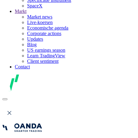
Specificatie instrument
SpaceX
Markt
Market news
Live-koersen
Economische agenda
Corporate actions
Updates
Blog
US earnings season
Learn TradingView
Client sentiment
Contact