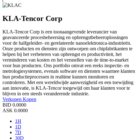
KLA-Tencor Corp
KLA-Tencor Corp is een toonaangevende leverancier van
geavanceerde procesbeheersing en opbrengstbeheeroplossingen
voor de halfgeleider- en gerelateerde nanoelektronica-industrieën.
Onze producten en diensten zijn ontworpen om chipfabrikanten te
helpen bij het verbeteren van opbrengst en productiviteit, het
verminderen van kosten en het versnellen van de time-to-market
voor hun producten. Ons portfolio omvat een reeks inspectie- en
metrologiesystemen, evenals software en diensten waarmee klanten
hun productieprocessen in realtime kunnen monitoren en
controleren. Met een wereldwijde aanwezigheid en een toewijding
aan innovatie, is KLA-Tencor toegewijd om haar klanten voor te
blijven in een steeds veranderende industrie.
Verkopen
Kopen
BID
0.0000
ASK
0.0000
1H
1D
7D
30D