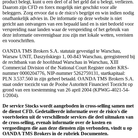
product belegt, kunt u een deel of al het geld dat u belegt, verliezen.
Daarom zijn CFD en forex mogelijk niet geschikt voor alle
beleggers. Zorg ervoor dat u de risico's begrijpt en win indien nodig
onafhankelijk advies in. De informatie op deze website is niet
gericht aan ontvangers van een bepaald land en is niet bedoeld voor
verspreiding naar landen waar de verspreiding of het gebruik van
deze informatie onverenigbaar zou zijn met lokale wetten, vereisten
en voorschriften.
OANDA TMS Brokers S.A. statutair gevestigd te Warschau,
Warsaw UNIT, Daszyńskiego 1, 00-843 Warschau, geregistreerd bij
de rechtbank van de hoofdstad Warschau in Warschau, XIII
Commercial Division of the National Court Register onder KRS-
nummer 0000204776, NIP-nummer 5262759131, startkapitaal:
PLN 3.537.560 in zijn geheel betaald. OANDA TMS Brokers S.A.
staat onder toezicht van de Poolse Autoriteit Financieel Toezicht op
grond van een toestemming van 26 april 2004 (KPWiG-4021-54-
1/2004).
De service Stocks wordt aangeboden in cross-selling samen met
de dienst CFD. Gedetailleerde informatie over de risico's die
voortvloeien uit de verschillende services die deel uitmaken van
de cross-selling, evenals informatie over de kosten en
vergoedingen die aan deze diensten zijn verbonden, vindt u op
OANDA TMS Brokers in de rubriek Documenten.