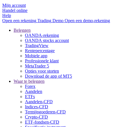
Mijn account
Handel online
Help
Open een rekening
Trading
Demo
Open een demo-rekening
Beleggen
OANDA-rekening
OANDA stocks account
TradingView
Rentepercentage
Mobiele app
Professionele klant
MetaTrader 5
Opties voor storten
Download de app of MT5
Waar te beleggen
Forex
Aandelen
ETFs
Aandelen-CFD
Indices-CFD
Termijngoederen-CFD
Crypto-CFD
ETF-fondsen-CFD