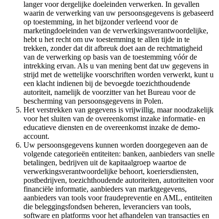
langer voor dergelijke doeleinden verwerken. In gevallen
waarin de verwerking van uw persoonsgegevens is gebaseerd
op toestemming, in het bijzonder verleend voor de
marketingdoeleinden van de verwerkingsverantwoordelijke,
hebt u het recht om uw toestemming te allen tijde in te
trekken, zonder dat dit afbreuk doet aan de rechtmatigheid
van de verwerking op basis van de toestemming vóór de
intrekking ervan. Als u van mening bent dat uw gegevens in
strijd met de wettelijke voorschriften worden verwerkt, kunt u
een klacht indienen bij de bevoegde toezichthoudende
autoriteit, namelijk de voorzitter van het Bureau voor de
bescherming van persoonsgegevens in Polen.
Het verstrekken van gegevens is vrijwillig, maar noodzakelijk
voor het sluiten van de overeenkomst inzake informatie- en
educatieve diensten en de overeenkomst inzake de demo-
account.
Uw persoonsgegevens kunnen worden doorgegeven aan de
volgende categorieën entiteiten: banken, aanbieders van snelle
betalingen, bedrijven uit de kapitaalgroep waartoe de
verwerkingsverantwoordelijke behoort, koeriersdiensten,
postbedrijven, toezichthoudende autoriteiten, autoriteiten voor
financiële informatie, aanbieders van marktgegevens,
aanbieders van tools voor fraudepreventie en AML, entiteiten
die beleggingsfondsen beheren, leveranciers van tools,
software en platforms voor het afhandelen van transacties en