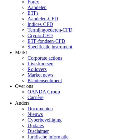
Forex
Aandelen
ETFs
Aandelen-CFD
Indices-CFD
Termijngoederen-CFD
Crypto-CFD
ETF-fondsen-CFD
Specificatie instrument
Markt
Corporate actions
Live-koersen
Rollovers
Market news
Klantensentiment
Over ons
OANDA Group
Carrière
Anders
Documenten
Nieuws
Cyberbeveiliging
Updates
Disclaimer
Juridische informatie