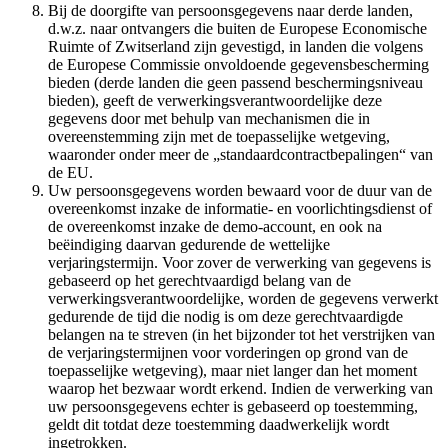
Bij de doorgifte van persoonsgegevens naar derde landen,
d.w.z. naar ontvangers die buiten de Europese Economische
Ruimte of Zwitserland zijn gevestigd, in landen die volgens
de Europese Commissie onvoldoende gegevensbescherming
bieden (derde landen die geen passend beschermingsniveau
bieden), geeft de verwerkingsverantwoordelijke deze
gegevens door met behulp van mechanismen die in
overeenstemming zijn met de toepasselijke wetgeving,
waaronder onder meer de „standaardcontractbepalingen“ van
de EU.
Uw persoonsgegevens worden bewaard voor de duur van de
overeenkomst inzake de informatie- en voorlichtingsdienst of
de overeenkomst inzake de demo-account, en ook na
beëindiging daarvan gedurende de wettelijke
verjaringstermijn. Voor zover de verwerking van gegevens is
gebaseerd op het gerechtvaardigd belang van de
verwerkingsverantwoordelijke, worden de gegevens verwerkt
gedurende de tijd die nodig is om deze gerechtvaardigde
belangen na te streven (in het bijzonder tot het verstrijken van
de verjaringstermijnen voor vorderingen op grond van de
toepasselijke wetgeving), maar niet langer dan het moment
waarop het bezwaar wordt erkend. Indien de verwerking van
uw persoonsgegevens echter is gebaseerd op toestemming,
geldt dit totdat deze toestemming daadwerkelijk wordt
ingetrokken.