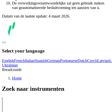
De verwerkingsverantwoordelijke zal geen gebruik maken
van geautomatiseerde besluitvorming ten aanzien van u.
Datum van de laatste update: 4 maart 2026.
Select your language
English
French
Italian
Spanish
German
Portuguese
Dutch
Czech
Latvian
L
Ukrainian
Breadcrumb
Home
Zoek naar instrumenten