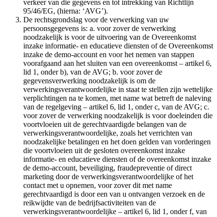
verkeer van die gegevens en tot intrekking van Richtlijn
95/46/EG, (hierna: ‘AVG’).
De rechtsgrondslag voor de verwerking van uw
persoonsgegevens is: a. voor zover de verwerking
noodzakelijk is voor de uitvoering van de Overeenkomst
inzake informatie- en educatieve diensten of de Overeenkomst
inzake de demo-account en voor het nemen van stappen
voorafgaand aan het sluiten van een overeenkomst – artikel 6,
lid 1, onder b), van de AVG; b. voor zover de
gegevensverwerking noodzakelijk is om de
verwerkingsverantwoordelijke in staat te stellen zijn wettelijke
verplichtingen na te komen, met name wat betreft de naleving
van de regelgeving – artikel 6, lid 1, onder c, van de AVG; c.
voor zover de verwerking noodzakelijk is voor doeleinden die
voortvloeien uit de gerechtvaardigde belangen van de
verwerkingsverantwoordelijke, zoals het verrichten van
noodzakelijke betalingen en het doen gelden van vorderingen
die voortvloeien uit de gesloten overeenkomst inzake
informatie- en educatieve diensten of de overeenkomst inzake
de demo-account, beveiliging, fraudepreventie of direct
marketing door de verwerkingsverantwoordelijke of het
contact met u opnemen, voor zover dit met name
gerechtvaardigd is door een van u ontvangen verzoek en de
reikwijdte van de bedrijfsactiviteiten van de
verwerkingsverantwoordelijke – artikel 6, lid 1, onder f, van