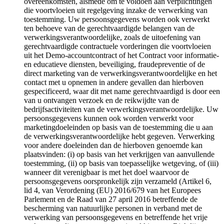
overeenkomsten, alsmede om te voldoen aan verplichtingen
die voortvloeien uit regelgeving inzake de verwerking van
toestemming. Uw persoonsgegevens worden ook verwerkt
ten behoeve van de gerechtvaardigde belangen van de
verwerkingsverantwoordelijke, zoals de uitoefening van
gerechtvaardigde contractuele vorderingen die voortvloeien
uit het Demo-accountcontract of het Contract voor informatie-
en educatieve diensten, beveiliging, fraudepreventie of de
direct marketing van de verwerkingsverantwoordelijke en het
contact met u opnemen in andere gevallen dan hierboven
gespecificeerd, waar dit met name gerechtvaardigd is door een
van u ontvangen verzoek en de reikwijdte van de
bedrijfsactiviteiten van de verwerkingsverantwoordelijke. Uw
persoonsgegevens kunnen ook worden verwerkt voor
marketingdoeleinden op basis van de toestemming die u aan
de verwerkingsverantwoordelijke hebt gegeven. Verwerking
voor andere doeleinden dan de hierboven genoemde kan
plaatsvinden: (i) op basis van het verkrijgen van aanvullende
toestemming, (ii) op basis van toepasselijke wetgeving, of (iii)
wanneer dit verenigbaar is met het doel waarvoor de
persoonsgegevens oorspronkelijk zijn verzameld (Artikel 6,
lid 4, van Verordening (EU) 2016/679 van het Europees
Parlement en de Raad van 27 april 2016 betreffende de
bescherming van natuurlijke personen in verband met de
verwerking van persoonsgegevens en betreffende het vrije