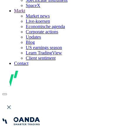
Specificatie instrument
SpaceX
Markt
Market news
Live-koersen
Economische agenda
Corporate actions
Updates
Blog
US earnings season
Learn TradingView
Client sentiment
Contact