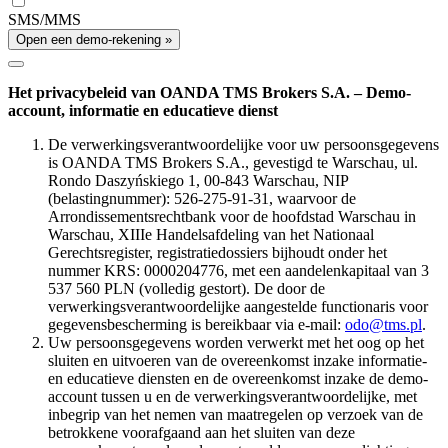
SMS/MMS
Open een demo-rekening »
Het privacybeleid van OANDA TMS Brokers S.A. – Demo-
account, informatie en educatieve dienst
De verwerkingsverantwoordelijke voor uw persoonsgegevens
is OANDA TMS Brokers S.A., gevestigd te Warschau, ul.
Rondo Daszyńskiego 1, 00-843 Warschau, NIP
(belastingnummer): 526-275-91-31, waarvoor de
Arrondissementsrechtbank voor de hoofdstad Warschau in
Warschau, XIIIe Handelsafdeling van het Nationaal
Gerechtsregister, registratiedossiers bijhoudt onder het
nummer KRS: 0000204776, met een aandelenkapitaal van 3
537 560 PLN (volledig gestort). De door de
verwerkingsverantwoordelijke aangestelde functionaris voor
gegevensbescherming is bereikbaar via e-mail:
odo@tms.pl
.
Uw persoonsgegevens worden verwerkt met het oog op het
sluiten en uitvoeren van de overeenkomst inzake informatie-
en educatieve diensten en de overeenkomst inzake de demo-
account tussen u en de verwerkingsverantwoordelijke, met
inbegrip van het nemen van maatregelen op verzoek van de
betrokkene voorafgaand aan het sluiten van deze