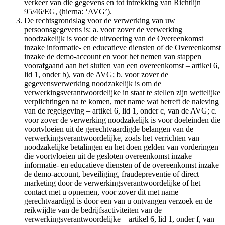
verkeer van die gegevens en tot intrekking van Richtlijn
95/46/EG, (hierna: ‘AVG’).
De rechtsgrondslag voor de verwerking van uw
persoonsgegevens is: a. voor zover de verwerking
noodzakelijk is voor de uitvoering van de Overeenkomst
inzake informatie- en educatieve diensten of de Overeenkomst
inzake de demo-account en voor het nemen van stappen
voorafgaand aan het sluiten van een overeenkomst – artikel 6,
lid 1, onder b), van de AVG; b. voor zover de
gegevensverwerking noodzakelijk is om de
verwerkingsverantwoordelijke in staat te stellen zijn wettelijke
verplichtingen na te komen, met name wat betreft de naleving
van de regelgeving – artikel 6, lid 1, onder c, van de AVG; c.
voor zover de verwerking noodzakelijk is voor doeleinden die
voortvloeien uit de gerechtvaardigde belangen van de
verwerkingsverantwoordelijke, zoals het verrichten van
noodzakelijke betalingen en het doen gelden van vorderingen
die voortvloeien uit de gesloten overeenkomst inzake
informatie- en educatieve diensten of de overeenkomst inzake
de demo-account, beveiliging, fraudepreventie of direct
marketing door de verwerkingsverantwoordelijke of het
contact met u opnemen, voor zover dit met name
gerechtvaardigd is door een van u ontvangen verzoek en de
reikwijdte van de bedrijfsactiviteiten van de
verwerkingsverantwoordelijke – artikel 6, lid 1, onder f, van