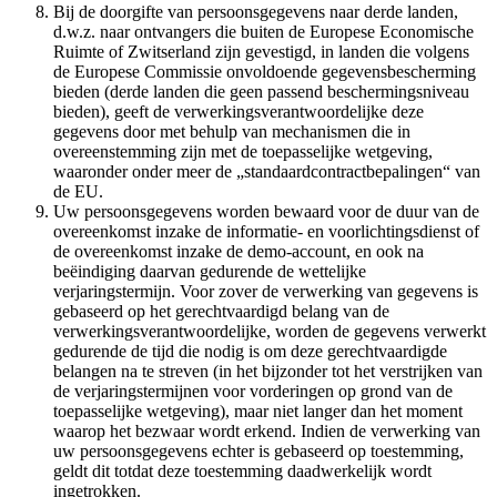
Bij de doorgifte van persoonsgegevens naar derde landen,
d.w.z. naar ontvangers die buiten de Europese Economische
Ruimte of Zwitserland zijn gevestigd, in landen die volgens
de Europese Commissie onvoldoende gegevensbescherming
bieden (derde landen die geen passend beschermingsniveau
bieden), geeft de verwerkingsverantwoordelijke deze
gegevens door met behulp van mechanismen die in
overeenstemming zijn met de toepasselijke wetgeving,
waaronder onder meer de „standaardcontractbepalingen“ van
de EU.
Uw persoonsgegevens worden bewaard voor de duur van de
overeenkomst inzake de informatie- en voorlichtingsdienst of
de overeenkomst inzake de demo-account, en ook na
beëindiging daarvan gedurende de wettelijke
verjaringstermijn. Voor zover de verwerking van gegevens is
gebaseerd op het gerechtvaardigd belang van de
verwerkingsverantwoordelijke, worden de gegevens verwerkt
gedurende de tijd die nodig is om deze gerechtvaardigde
belangen na te streven (in het bijzonder tot het verstrijken van
de verjaringstermijnen voor vorderingen op grond van de
toepasselijke wetgeving), maar niet langer dan het moment
waarop het bezwaar wordt erkend. Indien de verwerking van
uw persoonsgegevens echter is gebaseerd op toestemming,
geldt dit totdat deze toestemming daadwerkelijk wordt
ingetrokken.