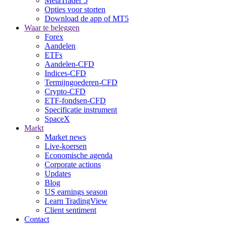
MetaTrader 5
Opties voor storten
Download de app of MT5
Waar te beleggen
Forex
Aandelen
ETFs
Aandelen-CFD
Indices-CFD
Termijngoederen-CFD
Crypto-CFD
ETF-fondsen-CFD
Specificatie instrument
SpaceX
Markt
Market news
Live-koersen
Economische agenda
Corporate actions
Updates
Blog
US earnings season
Learn TradingView
Client sentiment
Contact