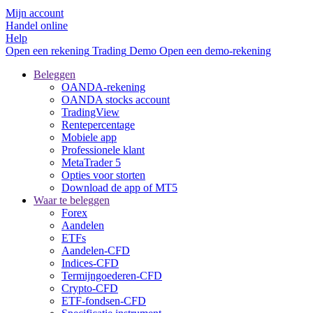
Mijn account
Handel online
Help
Open een rekening
Trading
Demo
Open een demo-rekening
Beleggen
OANDA-rekening
OANDA stocks account
TradingView
Rentepercentage
Mobiele app
Professionele klant
MetaTrader 5
Opties voor storten
Download de app of MT5
Waar te beleggen
Forex
Aandelen
ETFs
Aandelen-CFD
Indices-CFD
Termijngoederen-CFD
Crypto-CFD
ETF-fondsen-CFD