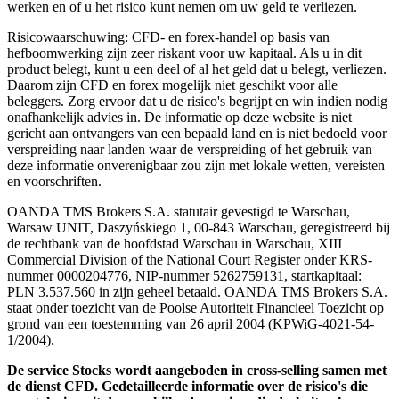
werken en of u het risico kunt nemen om uw geld te verliezen.
Risicowaarschuwing: CFD- en forex-handel op basis van
hefboomwerking zijn zeer riskant voor uw kapitaal. Als u in dit
product belegt, kunt u een deel of al het geld dat u belegt, verliezen.
Daarom zijn CFD en forex mogelijk niet geschikt voor alle
beleggers. Zorg ervoor dat u de risico's begrijpt en win indien nodig
onafhankelijk advies in. De informatie op deze website is niet
gericht aan ontvangers van een bepaald land en is niet bedoeld voor
verspreiding naar landen waar de verspreiding of het gebruik van
deze informatie onverenigbaar zou zijn met lokale wetten, vereisten
en voorschriften.
OANDA TMS Brokers S.A. statutair gevestigd te Warschau,
Warsaw UNIT, Daszyńskiego 1, 00-843 Warschau, geregistreerd bij
de rechtbank van de hoofdstad Warschau in Warschau, XIII
Commercial Division of the National Court Register onder KRS-
nummer 0000204776, NIP-nummer 5262759131, startkapitaal:
PLN 3.537.560 in zijn geheel betaald. OANDA TMS Brokers S.A.
staat onder toezicht van de Poolse Autoriteit Financieel Toezicht op
grond van een toestemming van 26 april 2004 (KPWiG-4021-54-
1/2004).
De service Stocks wordt aangeboden in cross-selling samen met
de dienst CFD. Gedetailleerde informatie over de risico's die