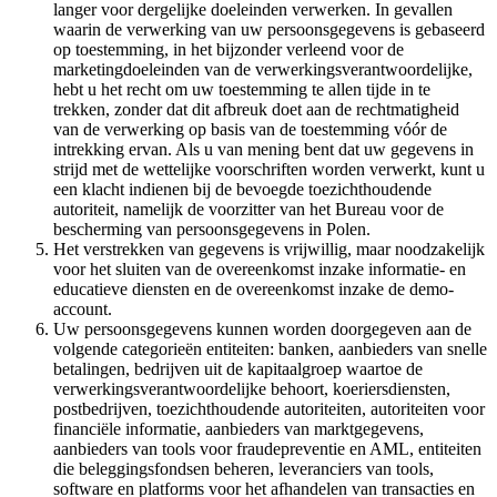
langer voor dergelijke doeleinden verwerken. In gevallen
waarin de verwerking van uw persoonsgegevens is gebaseerd
op toestemming, in het bijzonder verleend voor de
marketingdoeleinden van de verwerkingsverantwoordelijke,
hebt u het recht om uw toestemming te allen tijde in te
trekken, zonder dat dit afbreuk doet aan de rechtmatigheid
van de verwerking op basis van de toestemming vóór de
intrekking ervan. Als u van mening bent dat uw gegevens in
strijd met de wettelijke voorschriften worden verwerkt, kunt u
een klacht indienen bij de bevoegde toezichthoudende
autoriteit, namelijk de voorzitter van het Bureau voor de
bescherming van persoonsgegevens in Polen.
Het verstrekken van gegevens is vrijwillig, maar noodzakelijk
voor het sluiten van de overeenkomst inzake informatie- en
educatieve diensten en de overeenkomst inzake de demo-
account.
Uw persoonsgegevens kunnen worden doorgegeven aan de
volgende categorieën entiteiten: banken, aanbieders van snelle
betalingen, bedrijven uit de kapitaalgroep waartoe de
verwerkingsverantwoordelijke behoort, koeriersdiensten,
postbedrijven, toezichthoudende autoriteiten, autoriteiten voor
financiële informatie, aanbieders van marktgegevens,
aanbieders van tools voor fraudepreventie en AML, entiteiten
die beleggingsfondsen beheren, leveranciers van tools,
software en platforms voor het afhandelen van transacties en