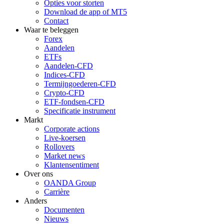
Opties voor storten
Download de app of MT5
Contact
Waar te beleggen
Forex
Aandelen
ETFs
Aandelen-CFD
Indices-CFD
Termijngoederen-CFD
Crypto-CFD
ETF-fondsen-CFD
Specificatie instrument
Markt
Corporate actions
Live-koersen
Rollovers
Market news
Klantensentiment
Over ons
OANDA Group
Carrière
Anders
Documenten
Nieuws