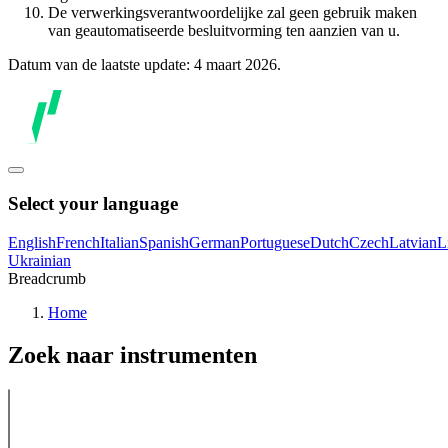
De verwerkingsverantwoordelijke zal geen gebruik maken
van geautomatiseerde besluitvorming ten aanzien van u.
Datum van de laatste update: 4 maart 2026.
Select your language
English
French
Italian
Spanish
German
Portuguese
Dutch
Czech
Latvian
L
Ukrainian
Breadcrumb
Home
Zoek naar instrumenten