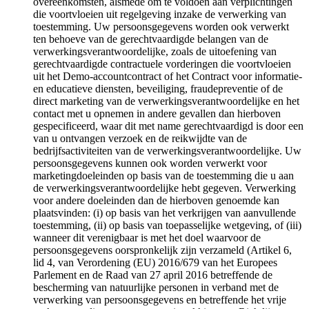
overeenkomsten, alsmede om te voldoen aan verplichtingen
die voortvloeien uit regelgeving inzake de verwerking van
toestemming. Uw persoonsgegevens worden ook verwerkt
ten behoeve van de gerechtvaardigde belangen van de
verwerkingsverantwoordelijke, zoals de uitoefening van
gerechtvaardigde contractuele vorderingen die voortvloeien
uit het Demo-accountcontract of het Contract voor informatie-
en educatieve diensten, beveiliging, fraudepreventie of de
direct marketing van de verwerkingsverantwoordelijke en het
contact met u opnemen in andere gevallen dan hierboven
gespecificeerd, waar dit met name gerechtvaardigd is door een
van u ontvangen verzoek en de reikwijdte van de
bedrijfsactiviteiten van de verwerkingsverantwoordelijke. Uw
persoonsgegevens kunnen ook worden verwerkt voor
marketingdoeleinden op basis van de toestemming die u aan
de verwerkingsverantwoordelijke hebt gegeven. Verwerking
voor andere doeleinden dan de hierboven genoemde kan
plaatsvinden: (i) op basis van het verkrijgen van aanvullende
toestemming, (ii) op basis van toepasselijke wetgeving, of (iii)
wanneer dit verenigbaar is met het doel waarvoor de
persoonsgegevens oorspronkelijk zijn verzameld (Artikel 6,
lid 4, van Verordening (EU) 2016/679 van het Europees
Parlement en de Raad van 27 april 2016 betreffende de
bescherming van natuurlijke personen in verband met de
verwerking van persoonsgegevens en betreffende het vrije