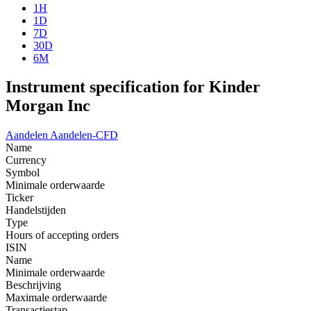
1H
1D
7D
30D
6M
Instrument specification for Kinder
Morgan Inc
Aandelen
Aandelen-CFD
Name
Currency
Symbol
Minimale orderwaarde
Ticker
Handelstijden
Type
Hours of accepting orders
ISIN
Name
Minimale orderwaarde
Beschrijving
Maximale orderwaarde
Transactiestap