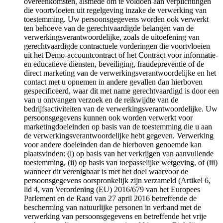
overeenkomsten, alsmede om te voldoen aan verplichtingen
die voortvloeien uit regelgeving inzake de verwerking van
toestemming. Uw persoonsgegevens worden ook verwerkt
ten behoeve van de gerechtvaardigde belangen van de
verwerkingsverantwoordelijke, zoals de uitoefening van
gerechtvaardigde contractuele vorderingen die voortvloeien
uit het Demo-accountcontract of het Contract voor informatie-
en educatieve diensten, beveiliging, fraudepreventie of de
direct marketing van de verwerkingsverantwoordelijke en het
contact met u opnemen in andere gevallen dan hierboven
gespecificeerd, waar dit met name gerechtvaardigd is door een
van u ontvangen verzoek en de reikwijdte van de
bedrijfsactiviteiten van de verwerkingsverantwoordelijke. Uw
persoonsgegevens kunnen ook worden verwerkt voor
marketingdoeleinden op basis van de toestemming die u aan
de verwerkingsverantwoordelijke hebt gegeven. Verwerking
voor andere doeleinden dan de hierboven genoemde kan
plaatsvinden: (i) op basis van het verkrijgen van aanvullende
toestemming, (ii) op basis van toepasselijke wetgeving, of (iii)
wanneer dit verenigbaar is met het doel waarvoor de
persoonsgegevens oorspronkelijk zijn verzameld (Artikel 6,
lid 4, van Verordening (EU) 2016/679 van het Europees
Parlement en de Raad van 27 april 2016 betreffende de
bescherming van natuurlijke personen in verband met de
verwerking van persoonsgegevens en betreffende het vrije