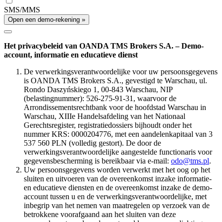
SMS/MMS
Open een demo-rekening »
Het privacybeleid van OANDA TMS Brokers S.A. – Demo-
account, informatie en educatieve dienst
De verwerkingsverantwoordelijke voor uw persoonsgegevens
is OANDA TMS Brokers S.A., gevestigd te Warschau, ul.
Rondo Daszyńskiego 1, 00-843 Warschau, NIP
(belastingnummer): 526-275-91-31, waarvoor de
Arrondissementsrechtbank voor de hoofdstad Warschau in
Warschau, XIIIe Handelsafdeling van het Nationaal
Gerechtsregister, registratiedossiers bijhoudt onder het
nummer KRS: 0000204776, met een aandelenkapitaal van 3
537 560 PLN (volledig gestort). De door de
verwerkingsverantwoordelijke aangestelde functionaris voor
gegevensbescherming is bereikbaar via e-mail:
odo@tms.pl
.
Uw persoonsgegevens worden verwerkt met het oog op het
sluiten en uitvoeren van de overeenkomst inzake informatie-
en educatieve diensten en de overeenkomst inzake de demo-
account tussen u en de verwerkingsverantwoordelijke, met
inbegrip van het nemen van maatregelen op verzoek van de
betrokkene voorafgaand aan het sluiten van deze