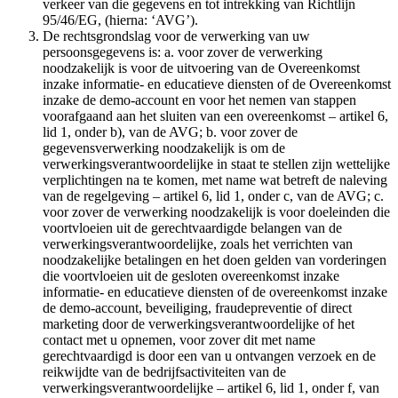
verkeer van die gegevens en tot intrekking van Richtlijn
95/46/EG, (hierna: ‘AVG’).
De rechtsgrondslag voor de verwerking van uw
persoonsgegevens is: a. voor zover de verwerking
noodzakelijk is voor de uitvoering van de Overeenkomst
inzake informatie- en educatieve diensten of de Overeenkomst
inzake de demo-account en voor het nemen van stappen
voorafgaand aan het sluiten van een overeenkomst – artikel 6,
lid 1, onder b), van de AVG; b. voor zover de
gegevensverwerking noodzakelijk is om de
verwerkingsverantwoordelijke in staat te stellen zijn wettelijke
verplichtingen na te komen, met name wat betreft de naleving
van de regelgeving – artikel 6, lid 1, onder c, van de AVG; c.
voor zover de verwerking noodzakelijk is voor doeleinden die
voortvloeien uit de gerechtvaardigde belangen van de
verwerkingsverantwoordelijke, zoals het verrichten van
noodzakelijke betalingen en het doen gelden van vorderingen
die voortvloeien uit de gesloten overeenkomst inzake
informatie- en educatieve diensten of de overeenkomst inzake
de demo-account, beveiliging, fraudepreventie of direct
marketing door de verwerkingsverantwoordelijke of het
contact met u opnemen, voor zover dit met name
gerechtvaardigd is door een van u ontvangen verzoek en de
reikwijdte van de bedrijfsactiviteiten van de
verwerkingsverantwoordelijke – artikel 6, lid 1, onder f, van