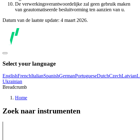
De verwerkingsverantwoordelijke zal geen gebruik maken
van geautomatiseerde besluitvorming ten aanzien van u.
Datum van de laatste update: 4 maart 2026.
Select your language
English
French
Italian
Spanish
German
Portuguese
Dutch
Czech
Latvian
L
Ukrainian
Breadcrumb
Home
Zoek naar instrumenten