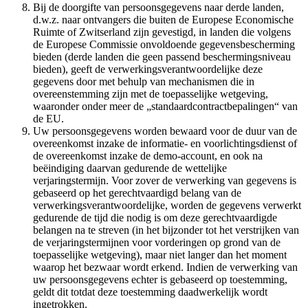
Bij de doorgifte van persoonsgegevens naar derde landen,
d.w.z. naar ontvangers die buiten de Europese Economische
Ruimte of Zwitserland zijn gevestigd, in landen die volgens
de Europese Commissie onvoldoende gegevensbescherming
bieden (derde landen die geen passend beschermingsniveau
bieden), geeft de verwerkingsverantwoordelijke deze
gegevens door met behulp van mechanismen die in
overeenstemming zijn met de toepasselijke wetgeving,
waaronder onder meer de „standaardcontractbepalingen“ van
de EU.
Uw persoonsgegevens worden bewaard voor de duur van de
overeenkomst inzake de informatie- en voorlichtingsdienst of
de overeenkomst inzake de demo-account, en ook na
beëindiging daarvan gedurende de wettelijke
verjaringstermijn. Voor zover de verwerking van gegevens is
gebaseerd op het gerechtvaardigd belang van de
verwerkingsverantwoordelijke, worden de gegevens verwerkt
gedurende de tijd die nodig is om deze gerechtvaardigde
belangen na te streven (in het bijzonder tot het verstrijken van
de verjaringstermijnen voor vorderingen op grond van de
toepasselijke wetgeving), maar niet langer dan het moment
waarop het bezwaar wordt erkend. Indien de verwerking van
uw persoonsgegevens echter is gebaseerd op toestemming,
geldt dit totdat deze toestemming daadwerkelijk wordt
ingetrokken.