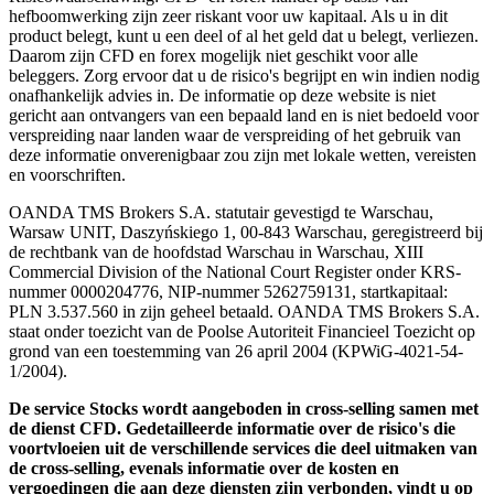
hefboomwerking zijn zeer riskant voor uw kapitaal. Als u in dit
product belegt, kunt u een deel of al het geld dat u belegt, verliezen.
Daarom zijn CFD en forex mogelijk niet geschikt voor alle
beleggers. Zorg ervoor dat u de risico's begrijpt en win indien nodig
onafhankelijk advies in. De informatie op deze website is niet
gericht aan ontvangers van een bepaald land en is niet bedoeld voor
verspreiding naar landen waar de verspreiding of het gebruik van
deze informatie onverenigbaar zou zijn met lokale wetten, vereisten
en voorschriften.
OANDA TMS Brokers S.A. statutair gevestigd te Warschau,
Warsaw UNIT, Daszyńskiego 1, 00-843 Warschau, geregistreerd bij
de rechtbank van de hoofdstad Warschau in Warschau, XIII
Commercial Division of the National Court Register onder KRS-
nummer 0000204776, NIP-nummer 5262759131, startkapitaal:
PLN 3.537.560 in zijn geheel betaald. OANDA TMS Brokers S.A.
staat onder toezicht van de Poolse Autoriteit Financieel Toezicht op
grond van een toestemming van 26 april 2004 (KPWiG-4021-54-
1/2004).
De service Stocks wordt aangeboden in cross-selling samen met
de dienst CFD. Gedetailleerde informatie over de risico's die
voortvloeien uit de verschillende services die deel uitmaken van
de cross-selling, evenals informatie over de kosten en
vergoedingen die aan deze diensten zijn verbonden, vindt u op