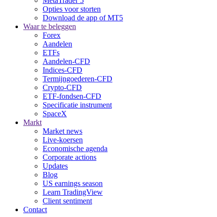
MetaTrader 5
Opties voor storten
Download de app of MT5
Waar te beleggen
Forex
Aandelen
ETFs
Aandelen-CFD
Indices-CFD
Termijngoederen-CFD
Crypto-CFD
ETF-fondsen-CFD
Specificatie instrument
SpaceX
Markt
Market news
Live-koersen
Economische agenda
Corporate actions
Updates
Blog
US earnings season
Learn TradingView
Client sentiment
Contact