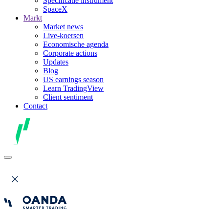
Specificatie instrument
SpaceX
Markt
Market news
Live-koersen
Economische agenda
Corporate actions
Updates
Blog
US earnings season
Learn TradingView
Client sentiment
Contact