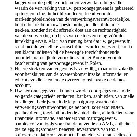
langer voor dergelijke doeleinden verwerken. In gevallen
waarin de verwerking van uw persoonsgegevens is gebaseerd
op toestemming, in het bijzonder verleend voor de
marketingdoeleinden van de verwerkingsverantwoordelijke,
hebt u het recht om uw toestemming te allen tijde in te
trekken, zonder dat dit afbreuk doet aan de rechtmatigheid
van de verwerking op basis van de toestemming vóór de
intrekking ervan. Als u van mening bent dat uw gegevens in
strijd met de wettelijke voorschriften worden verwerkt, kunt u
een klacht indienen bij de bevoegde toezichthoudende
autoriteit, namelijk de voorzitter van het Bureau voor de
bescherming van persoonsgegevens in Polen.
Het verstrekken van gegevens is vrijwillig, maar noodzakelijk
voor het sluiten van de overeenkomst inzake informatie- en
educatieve diensten en de overeenkomst inzake de demo-
account.
Uw persoonsgegevens kunnen worden doorgegeven aan de
volgende categorieën entiteiten: banken, aanbieders van snelle
betalingen, bedrijven uit de kapitaalgroep waartoe de
verwerkingsverantwoordelijke behoort, koeriersdiensten,
postbedrijven, toezichthoudende autoriteiten, autoriteiten voor
financiële informatie, aanbieders van marktgegevens,
aanbieders van tools voor fraudepreventie en AML, entiteiten
die beleggingsfondsen beheren, leveranciers van tools,
software en platforms voor het afhandelen van transacties en