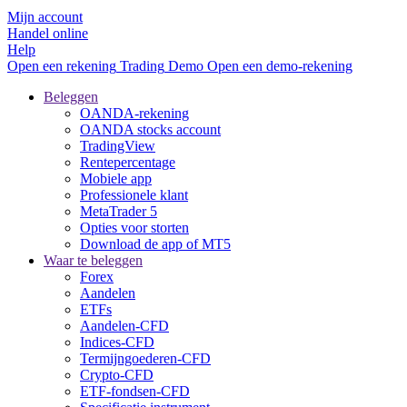
Mijn account
Handel online
Help
Open een rekening
Trading
Demo
Open een demo-rekening
Beleggen
OANDA-rekening
OANDA stocks account
TradingView
Rentepercentage
Mobiele app
Professionele klant
MetaTrader 5
Opties voor storten
Download de app of MT5
Waar te beleggen
Forex
Aandelen
ETFs
Aandelen-CFD
Indices-CFD
Termijngoederen-CFD
Crypto-CFD
ETF-fondsen-CFD