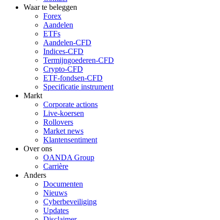
Waar te beleggen
Forex
Aandelen
ETFs
Aandelen-CFD
Indices-CFD
Termijngoederen-CFD
Crypto-CFD
ETF-fondsen-CFD
Specificatie instrument
Markt
Corporate actions
Live-koersen
Rollovers
Market news
Klantensentiment
Over ons
OANDA Group
Carrière
Anders
Documenten
Nieuws
Cyberbeveiliging
Updates
Disclaimer