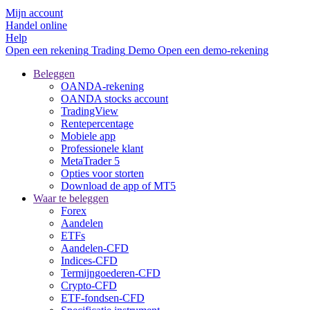
Mijn account
Handel online
Help
Open een rekening
Trading
Demo
Open een demo-rekening
Beleggen
OANDA-rekening
OANDA stocks account
TradingView
Rentepercentage
Mobiele app
Professionele klant
MetaTrader 5
Opties voor storten
Download de app of MT5
Waar te beleggen
Forex
Aandelen
ETFs
Aandelen-CFD
Indices-CFD
Termijngoederen-CFD
Crypto-CFD
ETF-fondsen-CFD