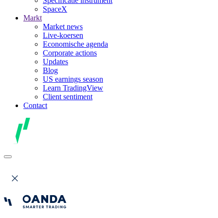
Specificatie instrument
SpaceX
Markt
Market news
Live-koersen
Economische agenda
Corporate actions
Updates
Blog
US earnings season
Learn TradingView
Client sentiment
Contact