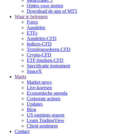
MetaTrader 5
Opties voor storten
Download de app of MT5
Waar te beleggen
Forex
Aandelen
ETFs
Aandelen-CFD
Indices-CFD
Termijngoederen-CFD
Crypto-CFD
ETF-fondsen-CFD
Specificatie instrument
SpaceX
Markt
Market news
Live-koersen
Economische agenda
Corporate actions
Updates
Blog
US earnings season
Learn TradingView
Client sentiment
Contact