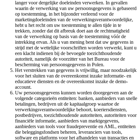
langer voor dergelijke doeleinden verwerken. In gevallen
waarin de verwerking van uw persoonsgegevens is gebaseerd
op toestemming, in het bijzonder verleend voor de
marketingdoeleinden van de verwerkingsverantwoordelijke,
hebt u het recht om uw toestemming te allen tijde in te
trekken, zonder dat dit afbreuk doet aan de rechtmatigheid
van de verwerking op basis van de toestemming vóór de
intrekking ervan. Als u van mening bent dat uw gegevens in
strijd met de wettelijke voorschriften worden verwerkt, kunt u
een klacht indienen bij de bevoegde toezichthoudende
autoriteit, namelijk de voorzitter van het Bureau voor de
bescherming van persoonsgegevens in Polen.
Het verstrekken van gegevens is vrijwillig, maar noodzakelijk
voor het sluiten van de overeenkomst inzake informatie- en
educatieve diensten en de overeenkomst inzake de demo-
account.
Uw persoonsgegevens kunnen worden doorgegeven aan de
volgende categorieën entiteiten: banken, aanbieders van snelle
betalingen, bedrijven uit de kapitaalgroep waartoe de
verwerkingsverantwoordelijke behoort, koeriersdiensten,
postbedrijven, toezichthoudende autoriteiten, autoriteiten voor
financiële informatie, aanbieders van marktgegevens,
aanbieders van tools voor fraudepreventie en AML, entiteiten
die beleggingsfondsen beheren, leveranciers van tools,
software en platforms voor het afhandelen van transacties en