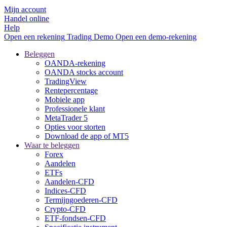
Mijn account
Handel online
Help
Open een rekening
Trading
Demo
Open een demo-rekening
Beleggen
OANDA-rekening
OANDA stocks account
TradingView
Rentepercentage
Mobiele app
Professionele klant
MetaTrader 5
Opties voor storten
Download de app of MT5
Waar te beleggen
Forex
Aandelen
ETFs
Aandelen-CFD
Indices-CFD
Termijngoederen-CFD
Crypto-CFD
ETF-fondsen-CFD