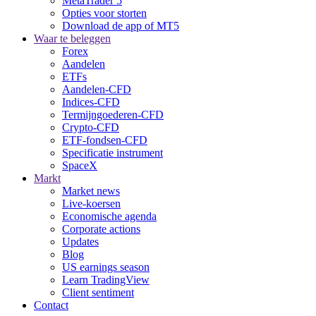
MetaTrader 5
Opties voor storten
Download de app of MT5
Waar te beleggen
Forex
Aandelen
ETFs
Aandelen-CFD
Indices-CFD
Termijngoederen-CFD
Crypto-CFD
ETF-fondsen-CFD
Specificatie instrument
SpaceX
Markt
Market news
Live-koersen
Economische agenda
Corporate actions
Updates
Blog
US earnings season
Learn TradingView
Client sentiment
Contact