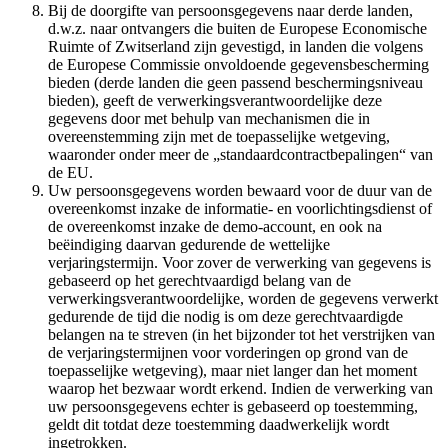
Bij de doorgifte van persoonsgegevens naar derde landen,
d.w.z. naar ontvangers die buiten de Europese Economische
Ruimte of Zwitserland zijn gevestigd, in landen die volgens
de Europese Commissie onvoldoende gegevensbescherming
bieden (derde landen die geen passend beschermingsniveau
bieden), geeft de verwerkingsverantwoordelijke deze
gegevens door met behulp van mechanismen die in
overeenstemming zijn met de toepasselijke wetgeving,
waaronder onder meer de „standaardcontractbepalingen“ van
de EU.
Uw persoonsgegevens worden bewaard voor de duur van de
overeenkomst inzake de informatie- en voorlichtingsdienst of
de overeenkomst inzake de demo-account, en ook na
beëindiging daarvan gedurende de wettelijke
verjaringstermijn. Voor zover de verwerking van gegevens is
gebaseerd op het gerechtvaardigd belang van de
verwerkingsverantwoordelijke, worden de gegevens verwerkt
gedurende de tijd die nodig is om deze gerechtvaardigde
belangen na te streven (in het bijzonder tot het verstrijken van
de verjaringstermijnen voor vorderingen op grond van de
toepasselijke wetgeving), maar niet langer dan het moment
waarop het bezwaar wordt erkend. Indien de verwerking van
uw persoonsgegevens echter is gebaseerd op toestemming,
geldt dit totdat deze toestemming daadwerkelijk wordt
ingetrokken.