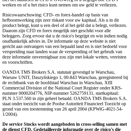
werken en of u het risico kunt nemen om uw geld te verliezen.
Risicowaarschuwing: CFD- en forex-handel op basis van
hefboomwerking zijn zeer riskant voor uw kapitaal. Als u in dit
product belegt, kunt u een deel of al het geld dat u belegt, verliezen.
Daarom zijn CFD en forex mogelijk niet geschikt voor alle
beleggers. Zorg ervoor dat u de risico's begrijpt en win indien nodig
onafhankelijk advies in. De informatie op deze website is niet
gericht aan ontvangers van een bepaald land en is niet bedoeld voor
verspreiding naar landen waar de verspreiding of het gebruik van
deze informatie onverenigbaar zou zijn met lokale wetten, vereisten
en voorschriften.
OANDA TMS Brokers S.A. statutair gevestigd te Warschau,
Warsaw UNIT, Daszyńskiego 1, 00-843 Warschau, geregistreerd bij
de rechtbank van de hoofdstad Warschau in Warschau, XIII
Commercial Division of the National Court Register onder KRS-
nummer 0000204776, NIP-nummer 5262759131, startkapitaal:
PLN 3.537.560 in zijn geheel betaald. OANDA TMS Brokers S.A.
staat onder toezicht van de Poolse Autoriteit Financieel Toezicht op
grond van een toestemming van 26 april 2004 (KPWiG-4021-54-
1/2004).
De service Stocks wordt aangeboden in cross-selling samen met
de dienst CFD. Gedetailleerde informatie over de risico's die