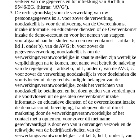
verkeer van die gegevens en tot intrekking van Richtlijn
95/46/EG, (hierna: ‘AVG’).
De rechtsgrondslag voor de verwerking van uw
persoonsgegevens is: a. voor zover de verwerking
noodzakelijk is voor de uitvoering van de Overeenkomst
inzake informatie- en educatieve diensten of de Overeenkomst
inzake de demo-account en voor het nemen van stappen
voorafgaand aan het sluiten van een overeenkomst – artikel 6,
lid 1, onder b), van de AVG; b. voor zover de
gegevensverwerking noodzakelijk is om de
verwerkingsverantwoordelijke in staat te stellen zijn wettelijke
verplichtingen na te komen, met name wat betreft de naleving
van de regelgeving – artikel 6, lid 1, onder c, van de AVG; c.
voor zover de verwerking noodzakelijk is voor doeleinden die
voortvloeien uit de gerechtvaardigde belangen van de
verwerkingsverantwoordelijke, zoals het verrichten van
noodzakelijke betalingen en het doen gelden van vorderingen
die voortvloeien uit de gesloten overeenkomst inzake
informatie- en educatieve diensten of de overeenkomst inzake
de demo-account, beveiliging, fraudepreventie of direct
marketing door de verwerkingsverantwoordelijke of het
contact met u opnemen, voor zover dit met name
gerechtvaardigd is door een van u ontvangen verzoek en de
reikwijdte van de bedrijfsactiviteiten van de
verwerkingsverantwoordelijke – artikel 6, lid 1, onder f, van