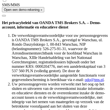
SMS/MMS
Open een demo-rekening »
Het privacybeleid van OANDA TMS Brokers S.A. – Demo-
account, informatie en educatieve dienst
De verwerkingsverantwoordelijke voor uw persoonsgegevens
is OANDA TMS Brokers S.A., gevestigd te Warschau, ul.
Rondo Daszyńskiego 1, 00-843 Warschau, NIP
(belastingnummer): 526-275-91-31, waarvoor de
Arrondissementsrechtbank voor de hoofdstad Warschau in
Warschau, XIIIe Handelsafdeling van het Nationaal
Gerechtsregister, registratiedossiers bijhoudt onder het
nummer KRS: 0000204776, met een aandelenkapitaal van 3
537 560 PLN (volledig gestort). De door de
verwerkingsverantwoordelijke aangestelde functionaris voor
gegevensbescherming is bereikbaar via e-mail:
odo@tms.pl
.
Uw persoonsgegevens worden verwerkt met het oog op het
sluiten en uitvoeren van de overeenkomst inzake informatie-
en educatieve diensten en de overeenkomst inzake de demo-
account tussen u en de verwerkingsverantwoordelijke, met
inbegrip van het nemen van maatregelen op verzoek van de
betrokkene voorafgaand aan het sluiten van deze