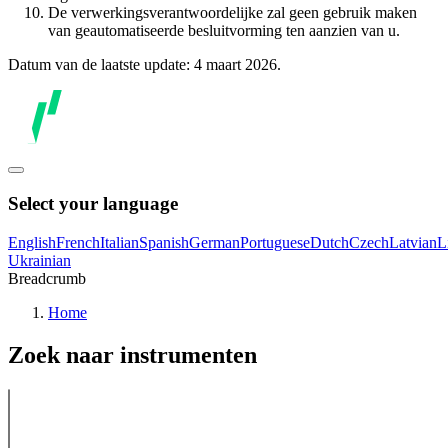
De verwerkingsverantwoordelijke zal geen gebruik maken
van geautomatiseerde besluitvorming ten aanzien van u.
Datum van de laatste update: 4 maart 2026.
Select your language
English
French
Italian
Spanish
German
Portuguese
Dutch
Czech
Latvian
L
Ukrainian
Breadcrumb
Home
Zoek naar instrumenten