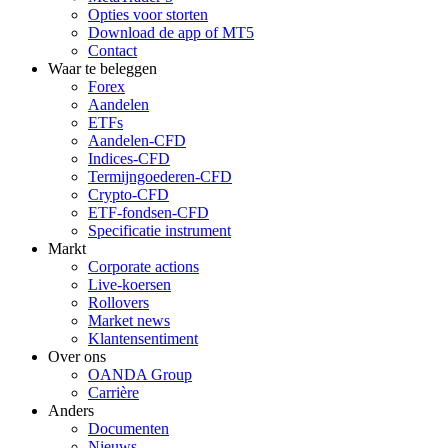
Opties voor storten
Download de app of MT5
Contact
Waar te beleggen
Forex
Aandelen
ETFs
Aandelen-CFD
Indices-CFD
Termijngoederen-CFD
Crypto-CFD
ETF-fondsen-CFD
Specificatie instrument
Markt
Corporate actions
Live-koersen
Rollovers
Market news
Klantensentiment
Over ons
OANDA Group
Carrière
Anders
Documenten
Nieuws