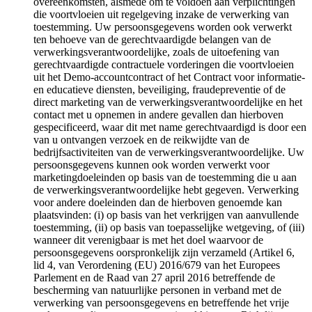
overeenkomsten, alsmede om te voldoen aan verplichtingen
die voortvloeien uit regelgeving inzake de verwerking van
toestemming. Uw persoonsgegevens worden ook verwerkt
ten behoeve van de gerechtvaardigde belangen van de
verwerkingsverantwoordelijke, zoals de uitoefening van
gerechtvaardigde contractuele vorderingen die voortvloeien
uit het Demo-accountcontract of het Contract voor informatie-
en educatieve diensten, beveiliging, fraudepreventie of de
direct marketing van de verwerkingsverantwoordelijke en het
contact met u opnemen in andere gevallen dan hierboven
gespecificeerd, waar dit met name gerechtvaardigd is door een
van u ontvangen verzoek en de reikwijdte van de
bedrijfsactiviteiten van de verwerkingsverantwoordelijke. Uw
persoonsgegevens kunnen ook worden verwerkt voor
marketingdoeleinden op basis van de toestemming die u aan
de verwerkingsverantwoordelijke hebt gegeven. Verwerking
voor andere doeleinden dan de hierboven genoemde kan
plaatsvinden: (i) op basis van het verkrijgen van aanvullende
toestemming, (ii) op basis van toepasselijke wetgeving, of (iii)
wanneer dit verenigbaar is met het doel waarvoor de
persoonsgegevens oorspronkelijk zijn verzameld (Artikel 6,
lid 4, van Verordening (EU) 2016/679 van het Europees
Parlement en de Raad van 27 april 2016 betreffende de
bescherming van natuurlijke personen in verband met de
verwerking van persoonsgegevens en betreffende het vrije