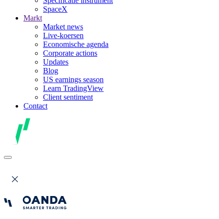
Specificatie instrument
SpaceX
Markt
Market news
Live-koersen
Economische agenda
Corporate actions
Updates
Blog
US earnings season
Learn TradingView
Client sentiment
Contact