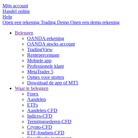
Mijn account
Handel online
Help
Open een rekening
Trading
Demo
Open een demo-rekening
Beleggen
OANDA-rekening
OANDA stocks account
TradingView
Rentepercentage
Mobiele app
Professionele klant
MetaTrader 5
Opties voor storten
Download de app of MT5
Waar te beleggen
Forex
Aandelen
ETFs
Aandelen-CFD
Indices-CFD
Termijngoederen-CFD
Crypto-CFD
ETF-fondsen-CFD