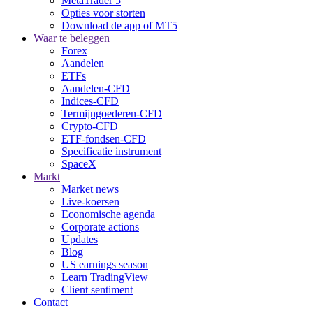
MetaTrader 5
Opties voor storten
Download de app of MT5
Waar te beleggen
Forex
Aandelen
ETFs
Aandelen-CFD
Indices-CFD
Termijngoederen-CFD
Crypto-CFD
ETF-fondsen-CFD
Specificatie instrument
SpaceX
Markt
Market news
Live-koersen
Economische agenda
Corporate actions
Updates
Blog
US earnings season
Learn TradingView
Client sentiment
Contact