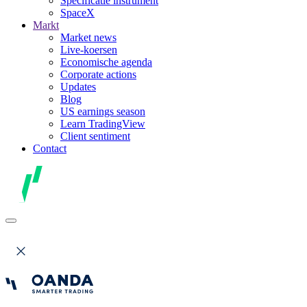
Specificatie instrument
SpaceX
Markt
Market news
Live-koersen
Economische agenda
Corporate actions
Updates
Blog
US earnings season
Learn TradingView
Client sentiment
Contact