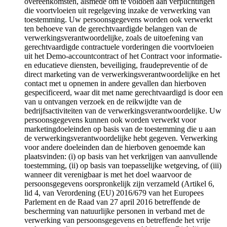
overeenkomsten, alsmede om te voldoen aan verplichtingen
die voortvloeien uit regelgeving inzake de verwerking van
toestemming. Uw persoonsgegevens worden ook verwerkt
ten behoeve van de gerechtvaardigde belangen van de
verwerkingsverantwoordelijke, zoals de uitoefening van
gerechtvaardigde contractuele vorderingen die voortvloeien
uit het Demo-accountcontract of het Contract voor informatie-
en educatieve diensten, beveiliging, fraudepreventie of de
direct marketing van de verwerkingsverantwoordelijke en het
contact met u opnemen in andere gevallen dan hierboven
gespecificeerd, waar dit met name gerechtvaardigd is door een
van u ontvangen verzoek en de reikwijdte van de
bedrijfsactiviteiten van de verwerkingsverantwoordelijke. Uw
persoonsgegevens kunnen ook worden verwerkt voor
marketingdoeleinden op basis van de toestemming die u aan
de verwerkingsverantwoordelijke hebt gegeven. Verwerking
voor andere doeleinden dan de hierboven genoemde kan
plaatsvinden: (i) op basis van het verkrijgen van aanvullende
toestemming, (ii) op basis van toepasselijke wetgeving, of (iii)
wanneer dit verenigbaar is met het doel waarvoor de
persoonsgegevens oorspronkelijk zijn verzameld (Artikel 6,
lid 4, van Verordening (EU) 2016/679 van het Europees
Parlement en de Raad van 27 april 2016 betreffende de
bescherming van natuurlijke personen in verband met de
verwerking van persoonsgegevens en betreffende het vrije