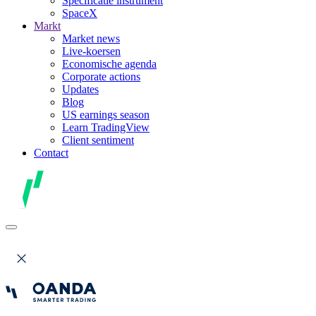
Specificatie instrument
SpaceX
Markt
Market news
Live-koersen
Economische agenda
Corporate actions
Updates
Blog
US earnings season
Learn TradingView
Client sentiment
Contact