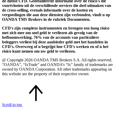
de dienst CFD. Gedetailleerde informatie over de risico's die
voortvloeien uit de verschillende services die deel uitmaken van
de cross-selling, evenals informatie over de kosten en
vergoedingen die aan deze diensten zijn verbonden, vindt u op
OANDA TMS Brokers in de rubriek Documenten.
CFD's zijn complexe instrumenten en brengen een hoog risico
met zich mee om snel geld te verliezen als gevolg van de
hefboomwerking. 76% van de accounts van particuliere
beleggers verliest bij deze aanbieder geld met het handelen in
CFD's. Overweeg of u begrijpt hoe CFD's werken en of u het
risico kunt nemen om uw geld te verliezen.
@ Copyright 2026 OANDA TMS Brokers S.A. All rights reserved.
“OANDA”, “fxTrade” and OANDA’s “fx” family of trademarks are
owned by OANDA Corporation. All other trademarks appearing on
this website are the property of their respective owner.
Scroll to top