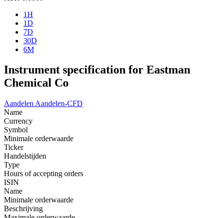
1H
1D
7D
30D
6M
Instrument specification for Eastman
Chemical Co
Aandelen
Aandelen-CFD
Name
Currency
Symbol
Minimale orderwaarde
Ticker
Handelstijden
Type
Hours of accepting orders
ISIN
Name
Minimale orderwaarde
Beschrijving
Maximale orderwaarde