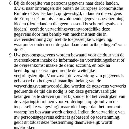
Bij de doorgifte van persoonsgegevens naar derde landen,
d.w.z. naar ontvangers die buiten de Europese Economische
Ruimte of Zwitserland zijn gevestigd, in landen die volgens
de Europese Commissie onvoldoende gegevensbescherming
bieden (derde landen die geen passend beschermingsniveau
bieden), geeft de verwerkingsverantwoordelijke deze
gegevens door met behulp van mechanismen die in
overeenstemming zijn met de toepasselijke wetgeving,
waaronder onder meer de „standaardcontractbepalingen“ van
de EU.
Uw persoonsgegevens worden bewaard voor de duur van de
overeenkomst inzake de informatie- en voorlichtingsdienst of
de overeenkomst inzake de demo-account, en ook na
beëindiging daarvan gedurende de wettelijke
verjaringstermijn. Voor zover de verwerking van gegevens is
gebaseerd op het gerechtvaardigd belang van de
verwerkingsverantwoordelijke, worden de gegevens verwerkt
gedurende de tijd die nodig is om deze gerechtvaardigde
belangen na te streven (in het bijzonder tot het verstrijken van
de verjaringstermijnen voor vorderingen op grond van de
toepasselijke wetgeving), maar niet langer dan het moment
waarop het bezwaar wordt erkend. Indien de verwerking van
uw persoonsgegevens echter is gebaseerd op toestemming,
geldt dit totdat deze toestemming daadwerkelijk wordt
ingetrokken.