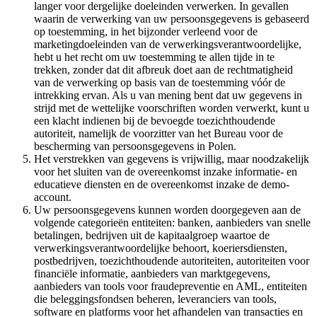
langer voor dergelijke doeleinden verwerken. In gevallen
waarin de verwerking van uw persoonsgegevens is gebaseerd
op toestemming, in het bijzonder verleend voor de
marketingdoeleinden van de verwerkingsverantwoordelijke,
hebt u het recht om uw toestemming te allen tijde in te
trekken, zonder dat dit afbreuk doet aan de rechtmatigheid
van de verwerking op basis van de toestemming vóór de
intrekking ervan. Als u van mening bent dat uw gegevens in
strijd met de wettelijke voorschriften worden verwerkt, kunt u
een klacht indienen bij de bevoegde toezichthoudende
autoriteit, namelijk de voorzitter van het Bureau voor de
bescherming van persoonsgegevens in Polen.
Het verstrekken van gegevens is vrijwillig, maar noodzakelijk
voor het sluiten van de overeenkomst inzake informatie- en
educatieve diensten en de overeenkomst inzake de demo-
account.
Uw persoonsgegevens kunnen worden doorgegeven aan de
volgende categorieën entiteiten: banken, aanbieders van snelle
betalingen, bedrijven uit de kapitaalgroep waartoe de
verwerkingsverantwoordelijke behoort, koeriersdiensten,
postbedrijven, toezichthoudende autoriteiten, autoriteiten voor
financiële informatie, aanbieders van marktgegevens,
aanbieders van tools voor fraudepreventie en AML, entiteiten
die beleggingsfondsen beheren, leveranciers van tools,
software en platforms voor het afhandelen van transacties en