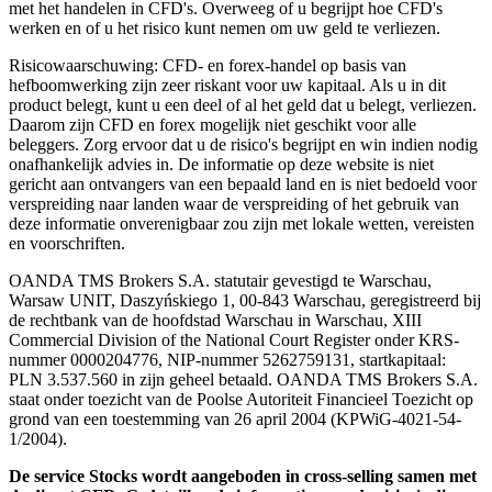
met het handelen in CFD's. Overweeg of u begrijpt hoe CFD's
werken en of u het risico kunt nemen om uw geld te verliezen.
Risicowaarschuwing: CFD- en forex-handel op basis van
hefboomwerking zijn zeer riskant voor uw kapitaal. Als u in dit
product belegt, kunt u een deel of al het geld dat u belegt, verliezen.
Daarom zijn CFD en forex mogelijk niet geschikt voor alle
beleggers. Zorg ervoor dat u de risico's begrijpt en win indien nodig
onafhankelijk advies in. De informatie op deze website is niet
gericht aan ontvangers van een bepaald land en is niet bedoeld voor
verspreiding naar landen waar de verspreiding of het gebruik van
deze informatie onverenigbaar zou zijn met lokale wetten, vereisten
en voorschriften.
OANDA TMS Brokers S.A. statutair gevestigd te Warschau,
Warsaw UNIT, Daszyńskiego 1, 00-843 Warschau, geregistreerd bij
de rechtbank van de hoofdstad Warschau in Warschau, XIII
Commercial Division of the National Court Register onder KRS-
nummer 0000204776, NIP-nummer 5262759131, startkapitaal:
PLN 3.537.560 in zijn geheel betaald. OANDA TMS Brokers S.A.
staat onder toezicht van de Poolse Autoriteit Financieel Toezicht op
grond van een toestemming van 26 april 2004 (KPWiG-4021-54-
1/2004).
De service Stocks wordt aangeboden in cross-selling samen met