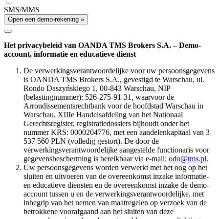
SMS/MMS
Open een demo-rekening »
Het privacybeleid van OANDA TMS Brokers S.A. – Demo-
account, informatie en educatieve dienst
De verwerkingsverantwoordelijke voor uw persoonsgegevens
is OANDA TMS Brokers S.A., gevestigd te Warschau, ul.
Rondo Daszyńskiego 1, 00-843 Warschau, NIP
(belastingnummer): 526-275-91-31, waarvoor de
Arrondissementsrechtbank voor de hoofdstad Warschau in
Warschau, XIIIe Handelsafdeling van het Nationaal
Gerechtsregister, registratiedossiers bijhoudt onder het
nummer KRS: 0000204776, met een aandelenkapitaal van 3
537 560 PLN (volledig gestort). De door de
verwerkingsverantwoordelijke aangestelde functionaris voor
gegevensbescherming is bereikbaar via e-mail:
odo@tms.pl
.
Uw persoonsgegevens worden verwerkt met het oog op het
sluiten en uitvoeren van de overeenkomst inzake informatie-
en educatieve diensten en de overeenkomst inzake de demo-
account tussen u en de verwerkingsverantwoordelijke, met
inbegrip van het nemen van maatregelen op verzoek van de
betrokkene voorafgaand aan het sluiten van deze