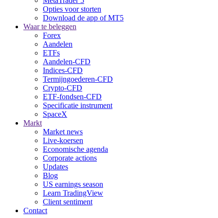
MetaTrader 5
Opties voor storten
Download de app of MT5
Waar te beleggen
Forex
Aandelen
ETFs
Aandelen-CFD
Indices-CFD
Termijngoederen-CFD
Crypto-CFD
ETF-fondsen-CFD
Specificatie instrument
SpaceX
Markt
Market news
Live-koersen
Economische agenda
Corporate actions
Updates
Blog
US earnings season
Learn TradingView
Client sentiment
Contact