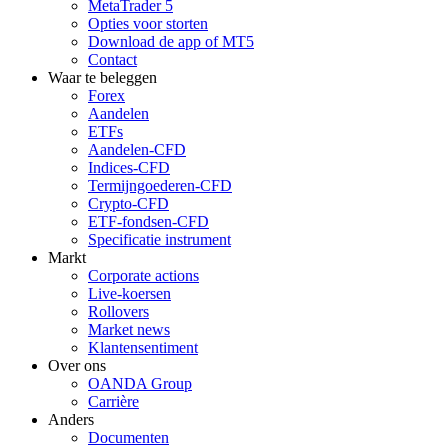
MetaTrader 5
Opties voor storten
Download de app of MT5
Contact
Waar te beleggen
Forex
Aandelen
ETFs
Aandelen-CFD
Indices-CFD
Termijngoederen-CFD
Crypto-CFD
ETF-fondsen-CFD
Specificatie instrument
Markt
Corporate actions
Live-koersen
Rollovers
Market news
Klantensentiment
Over ons
OANDA Group
Carrière
Anders
Documenten