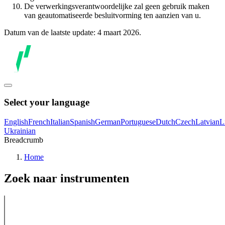
De verwerkingsverantwoordelijke zal geen gebruik maken
van geautomatiseerde besluitvorming ten aanzien van u.
Datum van de laatste update: 4 maart 2026.
Select your language
English
French
Italian
Spanish
German
Portuguese
Dutch
Czech
Latvian
L
Ukrainian
Breadcrumb
Home
Zoek naar instrumenten