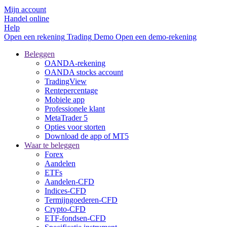
Mijn account
Handel online
Help
Open een rekening
Trading
Demo
Open een demo-rekening
Beleggen
OANDA-rekening
OANDA stocks account
TradingView
Rentepercentage
Mobiele app
Professionele klant
MetaTrader 5
Opties voor storten
Download de app of MT5
Waar te beleggen
Forex
Aandelen
ETFs
Aandelen-CFD
Indices-CFD
Termijngoederen-CFD
Crypto-CFD
ETF-fondsen-CFD