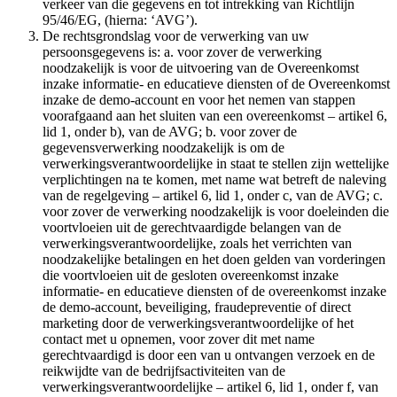
verkeer van die gegevens en tot intrekking van Richtlijn
95/46/EG, (hierna: ‘AVG’).
De rechtsgrondslag voor de verwerking van uw
persoonsgegevens is: a. voor zover de verwerking
noodzakelijk is voor de uitvoering van de Overeenkomst
inzake informatie- en educatieve diensten of de Overeenkomst
inzake de demo-account en voor het nemen van stappen
voorafgaand aan het sluiten van een overeenkomst – artikel 6,
lid 1, onder b), van de AVG; b. voor zover de
gegevensverwerking noodzakelijk is om de
verwerkingsverantwoordelijke in staat te stellen zijn wettelijke
verplichtingen na te komen, met name wat betreft de naleving
van de regelgeving – artikel 6, lid 1, onder c, van de AVG; c.
voor zover de verwerking noodzakelijk is voor doeleinden die
voortvloeien uit de gerechtvaardigde belangen van de
verwerkingsverantwoordelijke, zoals het verrichten van
noodzakelijke betalingen en het doen gelden van vorderingen
die voortvloeien uit de gesloten overeenkomst inzake
informatie- en educatieve diensten of de overeenkomst inzake
de demo-account, beveiliging, fraudepreventie of direct
marketing door de verwerkingsverantwoordelijke of het
contact met u opnemen, voor zover dit met name
gerechtvaardigd is door een van u ontvangen verzoek en de
reikwijdte van de bedrijfsactiviteiten van de
verwerkingsverantwoordelijke – artikel 6, lid 1, onder f, van