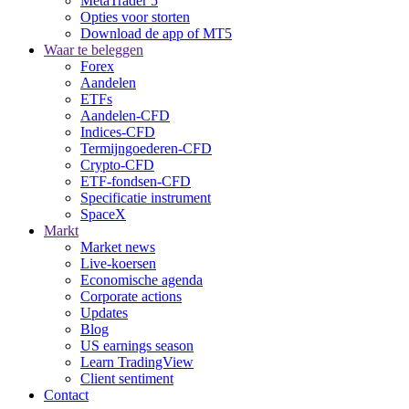
MetaTrader 5
Opties voor storten
Download de app of MT5
Waar te beleggen
Forex
Aandelen
ETFs
Aandelen-CFD
Indices-CFD
Termijngoederen-CFD
Crypto-CFD
ETF-fondsen-CFD
Specificatie instrument
SpaceX
Markt
Market news
Live-koersen
Economische agenda
Corporate actions
Updates
Blog
US earnings season
Learn TradingView
Client sentiment
Contact