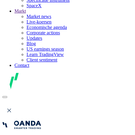
Specificatie instrument
SpaceX
Markt
Market news
Live-koersen
Economische agenda
Corporate actions
Updates
Blog
US earnings season
Learn TradingView
Client sentiment
Contact