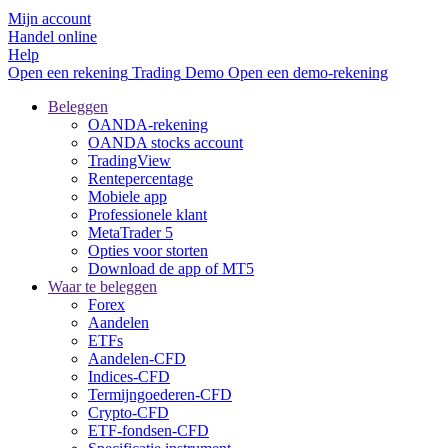
Mijn account
Handel online
Help
Open een rekening
Trading
Demo
Open een demo-rekening
Beleggen
OANDA-rekening
OANDA stocks account
TradingView
Rentepercentage
Mobiele app
Professionele klant
MetaTrader 5
Opties voor storten
Download de app of MT5
Waar te beleggen
Forex
Aandelen
ETFs
Aandelen-CFD
Indices-CFD
Termijngoederen-CFD
Crypto-CFD
ETF-fondsen-CFD