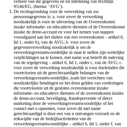
verkeer van die gegevens en tot intrekking van Richtlijn
95/46/EG, (hierna: ‘AVG’).
De rechtsgrondslag voor de verwerking van uw
persoonsgegevens is: a. voor zover de verwerking
noodzakelijk is voor de uitvoering van de Overeenkomst
inzake informatie- en educatieve diensten of de Overeenkomst
inzake de demo-account en voor het nemen van stappen
voorafgaand aan het sluiten van een overeenkomst – artikel 6,
lid 1, onder b), van de AVG; b. voor zover de
gegevensverwerking noodzakelijk is om de
verwerkingsverantwoordelijke in staat te stellen zijn wettelijke
verplichtingen na te komen, met name wat betreft de naleving
van de regelgeving – artikel 6, lid 1, onder c, van de AVG; c.
voor zover de verwerking noodzakelijk is voor doeleinden die
voortvloeien uit de gerechtvaardigde belangen van de
verwerkingsverantwoordelijke, zoals het verrichten van
noodzakelijke betalingen en het doen gelden van vorderingen
die voortvloeien uit de gesloten overeenkomst inzake
informatie- en educatieve diensten of de overeenkomst inzake
de demo-account, beveiliging, fraudepreventie of direct
marketing door de verwerkingsverantwoordelijke of het
contact met u opnemen, voor zover dit met name
gerechtvaardigd is door een van u ontvangen verzoek en de
reikwijdte van de bedrijfsactiviteiten van de
verwerkingsverantwoordelijke – artikel 6, lid 1, onder f, van