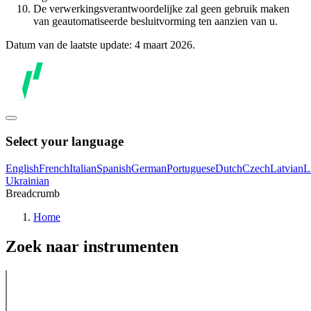
De verwerkingsverantwoordelijke zal geen gebruik maken
van geautomatiseerde besluitvorming ten aanzien van u.
Datum van de laatste update: 4 maart 2026.
Select your language
English
French
Italian
Spanish
German
Portuguese
Dutch
Czech
Latvian
L
Ukrainian
Breadcrumb
Home
Zoek naar instrumenten