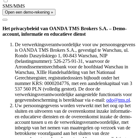
SMS/MMS
Open een demo-rekening »
Het privacybeleid van OANDA TMS Brokers S.A. – Demo-
account, informatie en educatieve dienst
De verwerkingsverantwoordelijke voor uw persoonsgegevens
is OANDA TMS Brokers S.A., gevestigd te Warschau, ul.
Rondo Daszyńskiego 1, 00-843 Warschau, NIP
(belastingnummer): 526-275-91-31, waarvoor de
Arrondissementsrechtbank voor de hoofdstad Warschau in
Warschau, XIIIe Handelsafdeling van het Nationaal
Gerechtsregister, registratiedossiers bijhoudt onder het
nummer KRS: 0000204776, met een aandelenkapitaal van 3
537 560 PLN (volledig gestort). De door de
verwerkingsverantwoordelijke aangestelde functionaris voor
gegevensbescherming is bereikbaar via e-mail:
odo@tms.pl
.
Uw persoonsgegevens worden verwerkt met het oog op het
sluiten en uitvoeren van de overeenkomst inzake informatie-
en educatieve diensten en de overeenkomst inzake de demo-
account tussen u en de verwerkingsverantwoordelijke, met
inbegrip van het nemen van maatregelen op verzoek van de
betrokkene voorafgaand aan het sluiten van deze