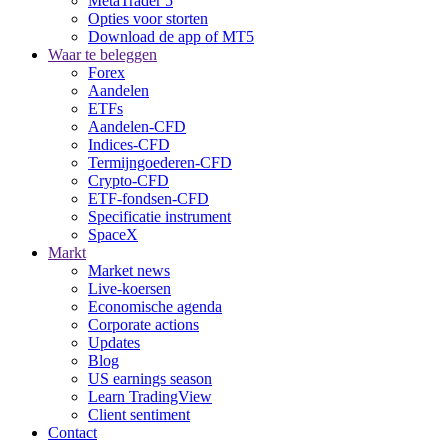
MetaTrader 5
Opties voor storten
Download de app of MT5
Waar te beleggen
Forex
Aandelen
ETFs
Aandelen-CFD
Indices-CFD
Termijngoederen-CFD
Crypto-CFD
ETF-fondsen-CFD
Specificatie instrument
SpaceX
Markt
Market news
Live-koersen
Economische agenda
Corporate actions
Updates
Blog
US earnings season
Learn TradingView
Client sentiment
Contact