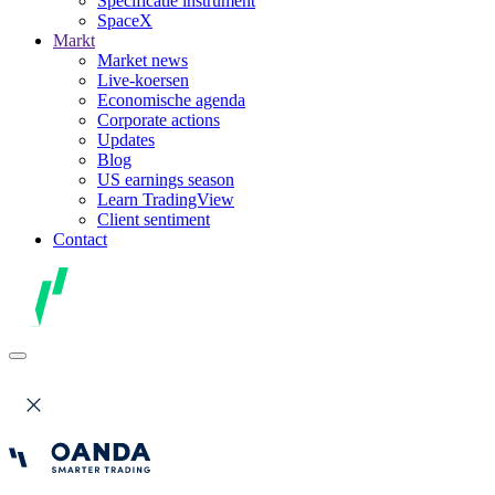
Specificatie instrument
SpaceX
Markt
Market news
Live-koersen
Economische agenda
Corporate actions
Updates
Blog
US earnings season
Learn TradingView
Client sentiment
Contact