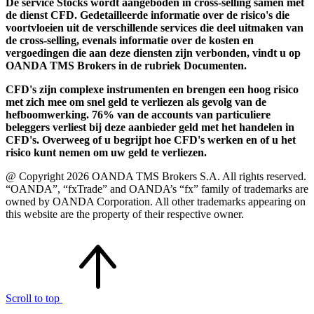
De service Stocks wordt aangeboden in cross-selling samen met
de dienst CFD. Gedetailleerde informatie over de risico's die
voortvloeien uit de verschillende services die deel uitmaken van
de cross-selling, evenals informatie over de kosten en
vergoedingen die aan deze diensten zijn verbonden, vindt u op
OANDA TMS Brokers in de rubriek Documenten.
CFD's zijn complexe instrumenten en brengen een hoog risico
met zich mee om snel geld te verliezen als gevolg van de
hefboomwerking. 76% van de accounts van particuliere
beleggers verliest bij deze aanbieder geld met het handelen in
CFD's. Overweeg of u begrijpt hoe CFD's werken en of u het
risico kunt nemen om uw geld te verliezen.
@ Copyright 2026 OANDA TMS Brokers S.A. All rights reserved.
“OANDA”, “fxTrade” and OANDA’s “fx” family of trademarks are
owned by OANDA Corporation. All other trademarks appearing on
this website are the property of their respective owner.
Scroll to top