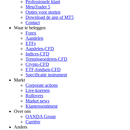
Professionele klant
MetaTrader 5
Opties voor storten
Download de app of MT5
Contact
Waar te beleggen
Forex
Aandelen
ETFs
Aandelen-CFD
Indices-CFD
Termijngoederen-CFD
Crypto-CFD
ETF-fondsen-CFD
Specificatie instrument
Markt
Corporate actions
Live-koersen
Rollovers
Market news
Klantensentiment
Over ons
OANDA Group
Carrière
Anders