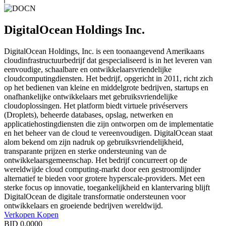
DigitalOcean Holdings Inc.
DigitalOcean Holdings, Inc. is een toonaangevend Amerikaans
cloudinfrastructuurbedrijf dat gespecialiseerd is in het leveren van
eenvoudige, schaalbare en ontwikkelaarsvriendelijke
cloudcomputingdiensten. Het bedrijf, opgericht in 2011, richt zich
op het bedienen van kleine en middelgrote bedrijven, startups en
onafhankelijke ontwikkelaars met gebruiksvriendelijke
cloudoplossingen. Het platform biedt virtuele privéservers
(Droplets), beheerde databases, opslag, netwerken en
applicatiehostingdiensten die zijn ontworpen om de implementatie
en het beheer van de cloud te vereenvoudigen. DigitalOcean staat
alom bekend om zijn nadruk op gebruiksvriendelijkheid,
transparante prijzen en sterke ondersteuning van de
ontwikkelaarsgemeenschap. Het bedrijf concurreert op de
wereldwijde cloud computing-markt door een gestroomlijnder
alternatief te bieden voor grotere hyperscale-providers. Met een
sterke focus op innovatie, toegankelijkheid en klantervaring blijft
DigitalOcean de digitale transformatie ondersteunen voor
ontwikkelaars en groeiende bedrijven wereldwijd.
Verkopen
Kopen
BID
0.0000