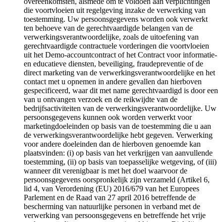
overeenkomsten, alsmede om te voldoen aan verplichtingen
die voortvloeien uit regelgeving inzake de verwerking van
toestemming. Uw persoonsgegevens worden ook verwerkt
ten behoeve van de gerechtvaardigde belangen van de
verwerkingsverantwoordelijke, zoals de uitoefening van
gerechtvaardigde contractuele vorderingen die voortvloeien
uit het Demo-accountcontract of het Contract voor informatie-
en educatieve diensten, beveiliging, fraudepreventie of de
direct marketing van de verwerkingsverantwoordelijke en het
contact met u opnemen in andere gevallen dan hierboven
gespecificeerd, waar dit met name gerechtvaardigd is door een
van u ontvangen verzoek en de reikwijdte van de
bedrijfsactiviteiten van de verwerkingsverantwoordelijke. Uw
persoonsgegevens kunnen ook worden verwerkt voor
marketingdoeleinden op basis van de toestemming die u aan
de verwerkingsverantwoordelijke hebt gegeven. Verwerking
voor andere doeleinden dan de hierboven genoemde kan
plaatsvinden: (i) op basis van het verkrijgen van aanvullende
toestemming, (ii) op basis van toepasselijke wetgeving, of (iii)
wanneer dit verenigbaar is met het doel waarvoor de
persoonsgegevens oorspronkelijk zijn verzameld (Artikel 6,
lid 4, van Verordening (EU) 2016/679 van het Europees
Parlement en de Raad van 27 april 2016 betreffende de
bescherming van natuurlijke personen in verband met de
verwerking van persoonsgegevens en betreffende het vrije