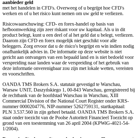
aanbieder geld
met het handelen in CFD's. Overweeg of u begrijpt hoe CFD's
werken en of u het risico kunt nemen om uw geld te verliezen.
Risicowaarschuwing: CFD- en forex-handel op basis van
hefboomwerking zijn zeer riskant voor uw kapitaal. Als u in dit
product belegt, kunt u een deel of al het geld dat u belegt, verliezen.
Daarom zijn CFD en forex mogelijk niet geschikt voor alle
beleggers. Zorg ervoor dat u de risico's begrijpt en win indien nodig
onafhankelijk advies in. De informatie op deze website is niet
gericht aan ontvangers van een bepaald land en is niet bedoeld voor
verspreiding naar landen waar de verspreiding of het gebruik van
deze informatie onverenigbaar zou zijn met lokale wetten, vereisten
en voorschriften.
OANDA TMS Brokers S.A. statutair gevestigd te Warschau,
Warsaw UNIT, Daszyńskiego 1, 00-843 Warschau, geregistreerd bij
de rechtbank van de hoofdstad Warschau in Warschau, XIII
Commercial Division of the National Court Register onder KRS-
nummer 0000204776, NIP-nummer 5262759131, startkapitaal:
PLN 3.537.560 in zijn geheel betaald. OANDA TMS Brokers S.A.
staat onder toezicht van de Poolse Autoriteit Financieel Toezicht op
grond van een toestemming van 26 april 2004 (KPWiG-4021-54-
1/2004).