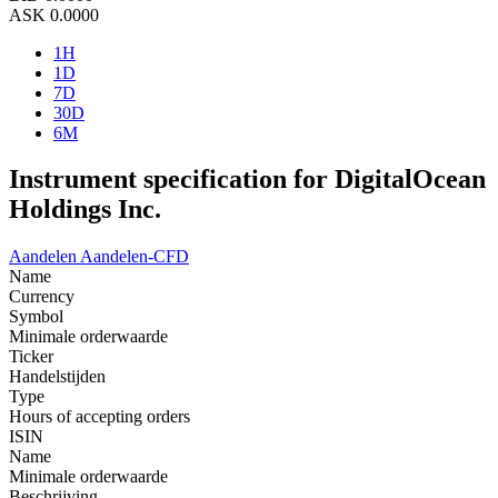
ASK
0.0000
1H
1D
7D
30D
6M
Instrument specification for DigitalOcean
Holdings Inc.
Aandelen
Aandelen-CFD
Name
Currency
Symbol
Minimale orderwaarde
Ticker
Handelstijden
Type
Hours of accepting orders
ISIN
Name
Minimale orderwaarde
Beschrijving