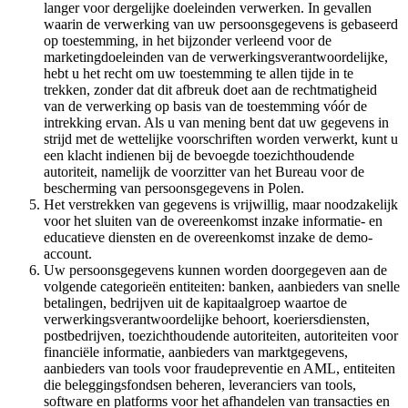
langer voor dergelijke doeleinden verwerken. In gevallen
waarin de verwerking van uw persoonsgegevens is gebaseerd
op toestemming, in het bijzonder verleend voor de
marketingdoeleinden van de verwerkingsverantwoordelijke,
hebt u het recht om uw toestemming te allen tijde in te
trekken, zonder dat dit afbreuk doet aan de rechtmatigheid
van de verwerking op basis van de toestemming vóór de
intrekking ervan. Als u van mening bent dat uw gegevens in
strijd met de wettelijke voorschriften worden verwerkt, kunt u
een klacht indienen bij de bevoegde toezichthoudende
autoriteit, namelijk de voorzitter van het Bureau voor de
bescherming van persoonsgegevens in Polen.
Het verstrekken van gegevens is vrijwillig, maar noodzakelijk
voor het sluiten van de overeenkomst inzake informatie- en
educatieve diensten en de overeenkomst inzake de demo-
account.
Uw persoonsgegevens kunnen worden doorgegeven aan de
volgende categorieën entiteiten: banken, aanbieders van snelle
betalingen, bedrijven uit de kapitaalgroep waartoe de
verwerkingsverantwoordelijke behoort, koeriersdiensten,
postbedrijven, toezichthoudende autoriteiten, autoriteiten voor
financiële informatie, aanbieders van marktgegevens,
aanbieders van tools voor fraudepreventie en AML, entiteiten
die beleggingsfondsen beheren, leveranciers van tools,
software en platforms voor het afhandelen van transacties en