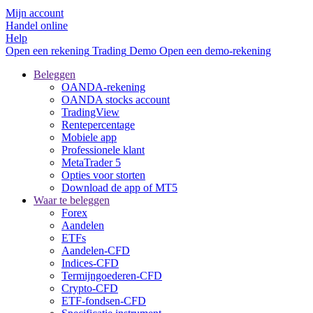
Mijn account
Handel online
Help
Open een rekening
Trading
Demo
Open een demo-rekening
Beleggen
OANDA-rekening
OANDA stocks account
TradingView
Rentepercentage
Mobiele app
Professionele klant
MetaTrader 5
Opties voor storten
Download de app of MT5
Waar te beleggen
Forex
Aandelen
ETFs
Aandelen-CFD
Indices-CFD
Termijngoederen-CFD
Crypto-CFD
ETF-fondsen-CFD