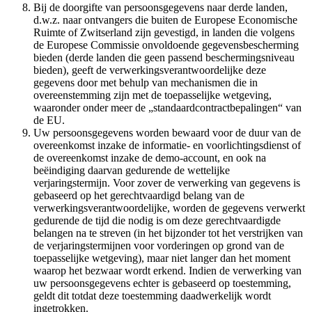
Bij de doorgifte van persoonsgegevens naar derde landen,
d.w.z. naar ontvangers die buiten de Europese Economische
Ruimte of Zwitserland zijn gevestigd, in landen die volgens
de Europese Commissie onvoldoende gegevensbescherming
bieden (derde landen die geen passend beschermingsniveau
bieden), geeft de verwerkingsverantwoordelijke deze
gegevens door met behulp van mechanismen die in
overeenstemming zijn met de toepasselijke wetgeving,
waaronder onder meer de „standaardcontractbepalingen“ van
de EU.
Uw persoonsgegevens worden bewaard voor de duur van de
overeenkomst inzake de informatie- en voorlichtingsdienst of
de overeenkomst inzake de demo-account, en ook na
beëindiging daarvan gedurende de wettelijke
verjaringstermijn. Voor zover de verwerking van gegevens is
gebaseerd op het gerechtvaardigd belang van de
verwerkingsverantwoordelijke, worden de gegevens verwerkt
gedurende de tijd die nodig is om deze gerechtvaardigde
belangen na te streven (in het bijzonder tot het verstrijken van
de verjaringstermijnen voor vorderingen op grond van de
toepasselijke wetgeving), maar niet langer dan het moment
waarop het bezwaar wordt erkend. Indien de verwerking van
uw persoonsgegevens echter is gebaseerd op toestemming,
geldt dit totdat deze toestemming daadwerkelijk wordt
ingetrokken.