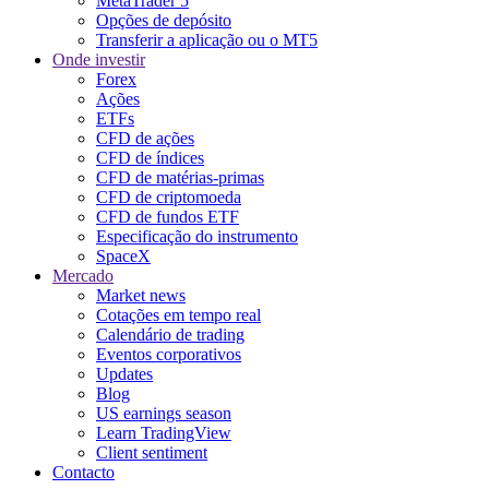
MetaTrader 5
Opções de depósito
Transferir a aplicação ou o MT5
Onde investir
Forex
Ações
ETFs
CFD de ações
CFD de índices
CFD de matérias-primas
CFD de criptomoeda
CFD de fundos ETF
Especificação do instrumento
SpaceX
Mercado
Market news
Cotações em tempo real
Calendário de trading
Eventos corporativos
Updates
Blog
US earnings season
Learn TradingView
Client sentiment
Contacto