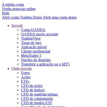
A minha conta
Venha negociar online
Help
Abrir conta
Trading
Demo
Abrir uma conta demo
Investir
Conta OANDA
OANDA stocks account
TradingView
Taxas de juro
Aplicação móvel
Cliente profissional
MetaTrader 5
Opções de depósito
Transferir a aplicação ou o MT5
Onde investir
Forex
Ações
ETFs
CFD de ações
CFD de índices
CFD de matérias-primas
CFD de criptomoeda
CFD de fundos ETF