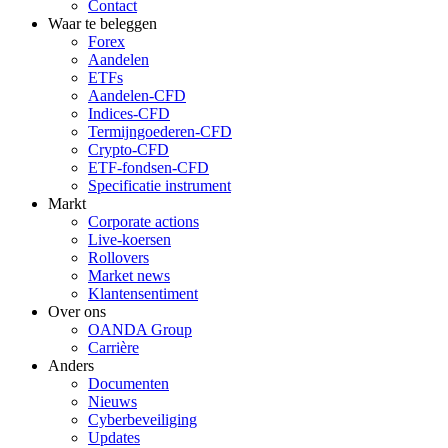
Contact
Waar te beleggen
Forex
Aandelen
ETFs
Aandelen-CFD
Indices-CFD
Termijngoederen-CFD
Crypto-CFD
ETF-fondsen-CFD
Specificatie instrument
Markt
Corporate actions
Live-koersen
Rollovers
Market news
Klantensentiment
Over ons
OANDA Group
Carrière
Anders
Documenten
Nieuws
Cyberbeveiliging
Updates