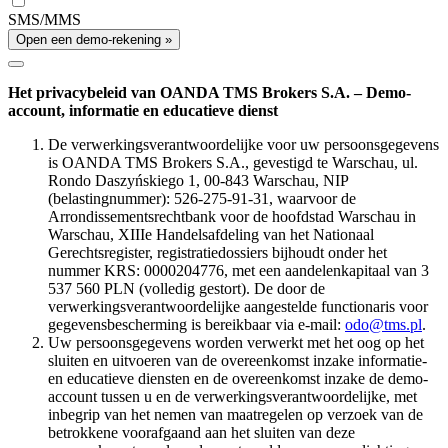
SMS/MMS
Open een demo-rekening »
Het privacybeleid van OANDA TMS Brokers S.A. – Demo-
account, informatie en educatieve dienst
De verwerkingsverantwoordelijke voor uw persoonsgegevens
is OANDA TMS Brokers S.A., gevestigd te Warschau, ul.
Rondo Daszyńskiego 1, 00-843 Warschau, NIP
(belastingnummer): 526-275-91-31, waarvoor de
Arrondissementsrechtbank voor de hoofdstad Warschau in
Warschau, XIIIe Handelsafdeling van het Nationaal
Gerechtsregister, registratiedossiers bijhoudt onder het
nummer KRS: 0000204776, met een aandelenkapitaal van 3
537 560 PLN (volledig gestort). De door de
verwerkingsverantwoordelijke aangestelde functionaris voor
gegevensbescherming is bereikbaar via e-mail:
odo@tms.pl
.
Uw persoonsgegevens worden verwerkt met het oog op het
sluiten en uitvoeren van de overeenkomst inzake informatie-
en educatieve diensten en de overeenkomst inzake de demo-
account tussen u en de verwerkingsverantwoordelijke, met
inbegrip van het nemen van maatregelen op verzoek van de
betrokkene voorafgaand aan het sluiten van deze