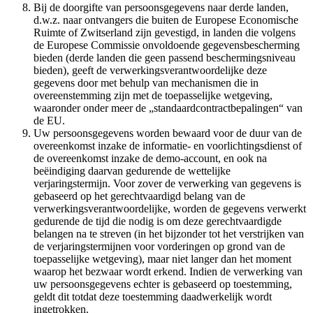
Bij de doorgifte van persoonsgegevens naar derde landen,
d.w.z. naar ontvangers die buiten de Europese Economische
Ruimte of Zwitserland zijn gevestigd, in landen die volgens
de Europese Commissie onvoldoende gegevensbescherming
bieden (derde landen die geen passend beschermingsniveau
bieden), geeft de verwerkingsverantwoordelijke deze
gegevens door met behulp van mechanismen die in
overeenstemming zijn met de toepasselijke wetgeving,
waaronder onder meer de „standaardcontractbepalingen“ van
de EU.
Uw persoonsgegevens worden bewaard voor de duur van de
overeenkomst inzake de informatie- en voorlichtingsdienst of
de overeenkomst inzake de demo-account, en ook na
beëindiging daarvan gedurende de wettelijke
verjaringstermijn. Voor zover de verwerking van gegevens is
gebaseerd op het gerechtvaardigd belang van de
verwerkingsverantwoordelijke, worden de gegevens verwerkt
gedurende de tijd die nodig is om deze gerechtvaardigde
belangen na te streven (in het bijzonder tot het verstrijken van
de verjaringstermijnen voor vorderingen op grond van de
toepasselijke wetgeving), maar niet langer dan het moment
waarop het bezwaar wordt erkend. Indien de verwerking van
uw persoonsgegevens echter is gebaseerd op toestemming,
geldt dit totdat deze toestemming daadwerkelijk wordt
ingetrokken.