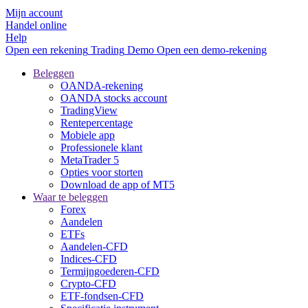
Mijn account
Handel online
Help
Open een rekening
Trading
Demo
Open een demo-rekening
Beleggen
OANDA-rekening
OANDA stocks account
TradingView
Rentepercentage
Mobiele app
Professionele klant
MetaTrader 5
Opties voor storten
Download de app of MT5
Waar te beleggen
Forex
Aandelen
ETFs
Aandelen-CFD
Indices-CFD
Termijngoederen-CFD
Crypto-CFD
ETF-fondsen-CFD