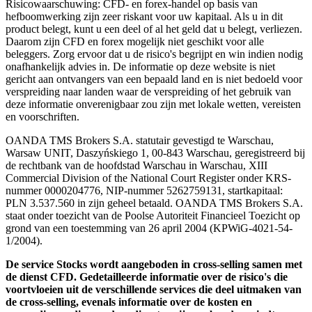
Risicowaarschuwing: CFD- en forex-handel op basis van
hefboomwerking zijn zeer riskant voor uw kapitaal. Als u in dit
product belegt, kunt u een deel of al het geld dat u belegt, verliezen.
Daarom zijn CFD en forex mogelijk niet geschikt voor alle
beleggers. Zorg ervoor dat u de risico's begrijpt en win indien nodig
onafhankelijk advies in. De informatie op deze website is niet
gericht aan ontvangers van een bepaald land en is niet bedoeld voor
verspreiding naar landen waar de verspreiding of het gebruik van
deze informatie onverenigbaar zou zijn met lokale wetten, vereisten
en voorschriften.
OANDA TMS Brokers S.A. statutair gevestigd te Warschau,
Warsaw UNIT, Daszyńskiego 1, 00-843 Warschau, geregistreerd bij
de rechtbank van de hoofdstad Warschau in Warschau, XIII
Commercial Division of the National Court Register onder KRS-
nummer 0000204776, NIP-nummer 5262759131, startkapitaal:
PLN 3.537.560 in zijn geheel betaald. OANDA TMS Brokers S.A.
staat onder toezicht van de Poolse Autoriteit Financieel Toezicht op
grond van een toestemming van 26 april 2004 (KPWiG-4021-54-
1/2004).
De service Stocks wordt aangeboden in cross-selling samen met
de dienst CFD. Gedetailleerde informatie over de risico's die
voortvloeien uit de verschillende services die deel uitmaken van
de cross-selling, evenals informatie over de kosten en