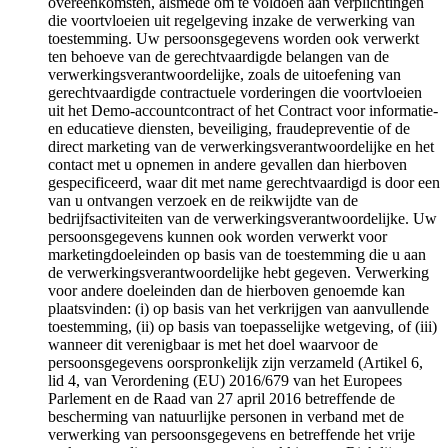
overeenkomsten, alsmede om te voldoen aan verplichtingen
die voortvloeien uit regelgeving inzake de verwerking van
toestemming. Uw persoonsgegevens worden ook verwerkt
ten behoeve van de gerechtvaardigde belangen van de
verwerkingsverantwoordelijke, zoals de uitoefening van
gerechtvaardigde contractuele vorderingen die voortvloeien
uit het Demo-accountcontract of het Contract voor informatie-
en educatieve diensten, beveiliging, fraudepreventie of de
direct marketing van de verwerkingsverantwoordelijke en het
contact met u opnemen in andere gevallen dan hierboven
gespecificeerd, waar dit met name gerechtvaardigd is door een
van u ontvangen verzoek en de reikwijdte van de
bedrijfsactiviteiten van de verwerkingsverantwoordelijke. Uw
persoonsgegevens kunnen ook worden verwerkt voor
marketingdoeleinden op basis van de toestemming die u aan
de verwerkingsverantwoordelijke hebt gegeven. Verwerking
voor andere doeleinden dan de hierboven genoemde kan
plaatsvinden: (i) op basis van het verkrijgen van aanvullende
toestemming, (ii) op basis van toepasselijke wetgeving, of (iii)
wanneer dit verenigbaar is met het doel waarvoor de
persoonsgegevens oorspronkelijk zijn verzameld (Artikel 6,
lid 4, van Verordening (EU) 2016/679 van het Europees
Parlement en de Raad van 27 april 2016 betreffende de
bescherming van natuurlijke personen in verband met de
verwerking van persoonsgegevens en betreffende het vrije