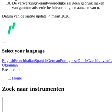
De verwerkingsverantwoordelijke zal geen gebruik maken
van geautomatiseerde besluitvorming ten aanzien van u.
Datum van de laatste update: 4 maart 2026.
Select your language
English
French
Italian
Spanish
German
Portuguese
Dutch
Czech
Latvian
L
Ukrainian
Breadcrumb
Home
Zoek naar instrumenten