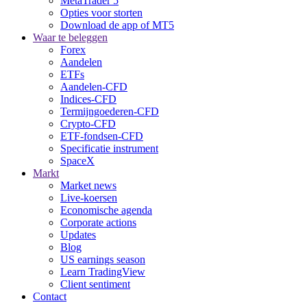
MetaTrader 5
Opties voor storten
Download de app of MT5
Waar te beleggen
Forex
Aandelen
ETFs
Aandelen-CFD
Indices-CFD
Termijngoederen-CFD
Crypto-CFD
ETF-fondsen-CFD
Specificatie instrument
SpaceX
Markt
Market news
Live-koersen
Economische agenda
Corporate actions
Updates
Blog
US earnings season
Learn TradingView
Client sentiment
Contact