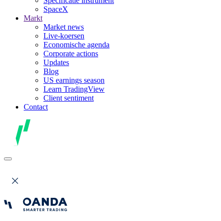
Specificatie instrument
SpaceX
Markt
Market news
Live-koersen
Economische agenda
Corporate actions
Updates
Blog
US earnings season
Learn TradingView
Client sentiment
Contact