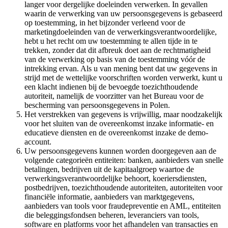
langer voor dergelijke doeleinden verwerken. In gevallen
waarin de verwerking van uw persoonsgegevens is gebaseerd
op toestemming, in het bijzonder verleend voor de
marketingdoeleinden van de verwerkingsverantwoordelijke,
hebt u het recht om uw toestemming te allen tijde in te
trekken, zonder dat dit afbreuk doet aan de rechtmatigheid
van de verwerking op basis van de toestemming vóór de
intrekking ervan. Als u van mening bent dat uw gegevens in
strijd met de wettelijke voorschriften worden verwerkt, kunt u
een klacht indienen bij de bevoegde toezichthoudende
autoriteit, namelijk de voorzitter van het Bureau voor de
bescherming van persoonsgegevens in Polen.
Het verstrekken van gegevens is vrijwillig, maar noodzakelijk
voor het sluiten van de overeenkomst inzake informatie- en
educatieve diensten en de overeenkomst inzake de demo-
account.
Uw persoonsgegevens kunnen worden doorgegeven aan de
volgende categorieën entiteiten: banken, aanbieders van snelle
betalingen, bedrijven uit de kapitaalgroep waartoe de
verwerkingsverantwoordelijke behoort, koeriersdiensten,
postbedrijven, toezichthoudende autoriteiten, autoriteiten voor
financiële informatie, aanbieders van marktgegevens,
aanbieders van tools voor fraudepreventie en AML, entiteiten
die beleggingsfondsen beheren, leveranciers van tools,
software en platforms voor het afhandelen van transacties en