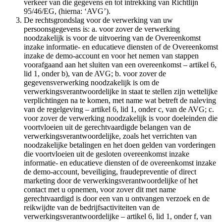
verkeer van die gegevens en tot intrekking van Richtlijn
95/46/EG, (hierna: ‘AVG’).
De rechtsgrondslag voor de verwerking van uw
persoonsgegevens is: a. voor zover de verwerking
noodzakelijk is voor de uitvoering van de Overeenkomst
inzake informatie- en educatieve diensten of de Overeenkomst
inzake de demo-account en voor het nemen van stappen
voorafgaand aan het sluiten van een overeenkomst – artikel 6,
lid 1, onder b), van de AVG; b. voor zover de
gegevensverwerking noodzakelijk is om de
verwerkingsverantwoordelijke in staat te stellen zijn wettelijke
verplichtingen na te komen, met name wat betreft de naleving
van de regelgeving – artikel 6, lid 1, onder c, van de AVG; c.
voor zover de verwerking noodzakelijk is voor doeleinden die
voortvloeien uit de gerechtvaardigde belangen van de
verwerkingsverantwoordelijke, zoals het verrichten van
noodzakelijke betalingen en het doen gelden van vorderingen
die voortvloeien uit de gesloten overeenkomst inzake
informatie- en educatieve diensten of de overeenkomst inzake
de demo-account, beveiliging, fraudepreventie of direct
marketing door de verwerkingsverantwoordelijke of het
contact met u opnemen, voor zover dit met name
gerechtvaardigd is door een van u ontvangen verzoek en de
reikwijdte van de bedrijfsactiviteiten van de
verwerkingsverantwoordelijke – artikel 6, lid 1, onder f, van