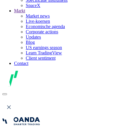
Specificatie instrument
SpaceX
Markt
Market news
Live-koersen
Economische agenda
Corporate actions
Updates
Blog
US earnings season
Learn TradingView
Client sentiment
Contact