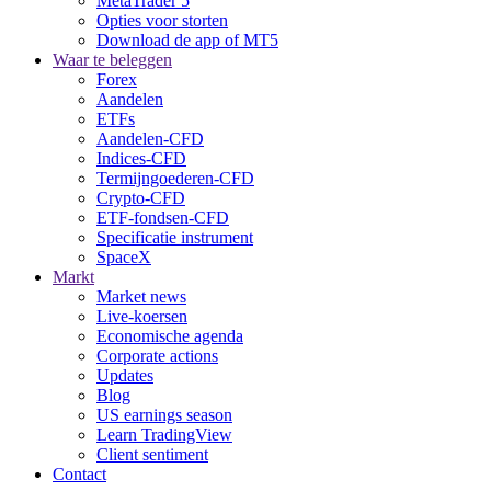
MetaTrader 5
Opties voor storten
Download de app of MT5
Waar te beleggen
Forex
Aandelen
ETFs
Aandelen-CFD
Indices-CFD
Termijngoederen-CFD
Crypto-CFD
ETF-fondsen-CFD
Specificatie instrument
SpaceX
Markt
Market news
Live-koersen
Economische agenda
Corporate actions
Updates
Blog
US earnings season
Learn TradingView
Client sentiment
Contact