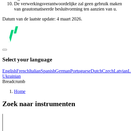
De verwerkingsverantwoordelijke zal geen gebruik maken
van geautomatiseerde besluitvorming ten aanzien van u.
Datum van de laatste update: 4 maart 2026.
Select your language
English
French
Italian
Spanish
German
Portuguese
Dutch
Czech
Latvian
L
Ukrainian
Breadcrumb
Home
Zoek naar instrumenten