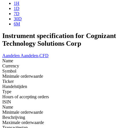
1H
1D
7D
30D
6M
Instrument specification for Cognizant
Technology Solutions Corp
Aandelen
Aandelen-CFD
Name
Currency
Symbol
Minimale orderwaarde
Ticker
Handelstijden
Type
Hours of accepting orders
ISIN
Name
Minimale orderwaarde
Beschrijving
Maximale orderwaarde
Transactiestap