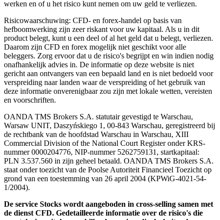
werken en of u het risico kunt nemen om uw geld te verliezen.
Risicowaarschuwing: CFD- en forex-handel op basis van
hefboomwerking zijn zeer riskant voor uw kapitaal. Als u in dit
product belegt, kunt u een deel of al het geld dat u belegt, verliezen.
Daarom zijn CFD en forex mogelijk niet geschikt voor alle
beleggers. Zorg ervoor dat u de risico's begrijpt en win indien nodig
onafhankelijk advies in. De informatie op deze website is niet
gericht aan ontvangers van een bepaald land en is niet bedoeld voor
verspreiding naar landen waar de verspreiding of het gebruik van
deze informatie onverenigbaar zou zijn met lokale wetten, vereisten
en voorschriften.
OANDA TMS Brokers S.A. statutair gevestigd te Warschau,
Warsaw UNIT, Daszyńskiego 1, 00-843 Warschau, geregistreerd bij
de rechtbank van de hoofdstad Warschau in Warschau, XIII
Commercial Division of the National Court Register onder KRS-
nummer 0000204776, NIP-nummer 5262759131, startkapitaal:
PLN 3.537.560 in zijn geheel betaald. OANDA TMS Brokers S.A.
staat onder toezicht van de Poolse Autoriteit Financieel Toezicht op
grond van een toestemming van 26 april 2004 (KPWiG-4021-54-
1/2004).
De service Stocks wordt aangeboden in cross-selling samen met
de dienst CFD. Gedetailleerde informatie over de risico's die