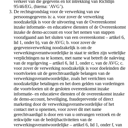
verkeer van die gegevens en tot intrekking van Richtlijn
95/46/EG, (hierna: ‘AVG’).
De rechtsgrondslag voor de verwerking van uw
persoonsgegevens is: a. voor zover de verwerking
noodzakelijk is voor de uitvoering van de Overeenkomst
inzake informatie- en educatieve diensten of de Overeenkomst
inzake de demo-account en voor het nemen van stappen
voorafgaand aan het sluiten van een overeenkomst – artikel 6,
lid 1, onder b), van de AVG; b. voor zover de
gegevensverwerking noodzakelijk is om de
verwerkingsverantwoordelijke in staat te stellen zijn wettelijke
verplichtingen na te komen, met name wat betreft de naleving
van de regelgeving – artikel 6, lid 1, onder c, van de AVG; c.
voor zover de verwerking noodzakelijk is voor doeleinden die
voortvloeien uit de gerechtvaardigde belangen van de
verwerkingsverantwoordelijke, zoals het verrichten van
noodzakelijke betalingen en het doen gelden van vorderingen
die voortvloeien uit de gesloten overeenkomst inzake
informatie- en educatieve diensten of de overeenkomst inzake
de demo-account, beveiliging, fraudepreventie of direct
marketing door de verwerkingsverantwoordelijke of het
contact met u opnemen, voor zover dit met name
gerechtvaardigd is door een van u ontvangen verzoek en de
reikwijdte van de bedrijfsactiviteiten van de
verwerkingsverantwoordelijke – artikel 6, lid 1, onder f, van