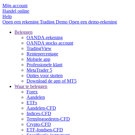
Mijn account
Handel online
Help
Open een rekening
Trading
Demo
Open een demo-rekening
Beleggen
OANDA-rekening
OANDA stocks account
TradingView
Rentepercentage
Mobiele app
Professionele klant
MetaTrader 5
Opties voor storten
Download de app of MT5
Waar te beleggen
Forex
Aandelen
ETFs
Aandelen-CFD
Indices-CFD
Termijngoederen-CFD
Crypto-CFD
ETF-fondsen-CFD