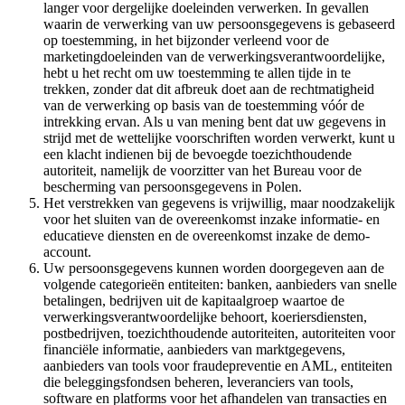
langer voor dergelijke doeleinden verwerken. In gevallen
waarin de verwerking van uw persoonsgegevens is gebaseerd
op toestemming, in het bijzonder verleend voor de
marketingdoeleinden van de verwerkingsverantwoordelijke,
hebt u het recht om uw toestemming te allen tijde in te
trekken, zonder dat dit afbreuk doet aan de rechtmatigheid
van de verwerking op basis van de toestemming vóór de
intrekking ervan. Als u van mening bent dat uw gegevens in
strijd met de wettelijke voorschriften worden verwerkt, kunt u
een klacht indienen bij de bevoegde toezichthoudende
autoriteit, namelijk de voorzitter van het Bureau voor de
bescherming van persoonsgegevens in Polen.
Het verstrekken van gegevens is vrijwillig, maar noodzakelijk
voor het sluiten van de overeenkomst inzake informatie- en
educatieve diensten en de overeenkomst inzake de demo-
account.
Uw persoonsgegevens kunnen worden doorgegeven aan de
volgende categorieën entiteiten: banken, aanbieders van snelle
betalingen, bedrijven uit de kapitaalgroep waartoe de
verwerkingsverantwoordelijke behoort, koeriersdiensten,
postbedrijven, toezichthoudende autoriteiten, autoriteiten voor
financiële informatie, aanbieders van marktgegevens,
aanbieders van tools voor fraudepreventie en AML, entiteiten
die beleggingsfondsen beheren, leveranciers van tools,
software en platforms voor het afhandelen van transacties en