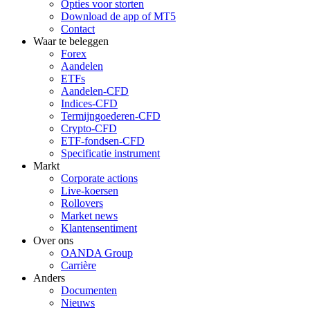
Opties voor storten
Download de app of MT5
Contact
Waar te beleggen
Forex
Aandelen
ETFs
Aandelen-CFD
Indices-CFD
Termijngoederen-CFD
Crypto-CFD
ETF-fondsen-CFD
Specificatie instrument
Markt
Corporate actions
Live-koersen
Rollovers
Market news
Klantensentiment
Over ons
OANDA Group
Carrière
Anders
Documenten
Nieuws