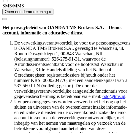
SMS/MMS
Open een demo-rekening »
Het privacybeleid van OANDA TMS Brokers S.A. – Demo-
account, informatie en educatieve dienst
De verwerkingsverantwoordelijke voor uw persoonsgegevens
is OANDA TMS Brokers S.A., gevestigd te Warschau, ul.
Rondo Daszyńskiego 1, 00-843 Warschau, NIP
(belastingnummer): 526-275-91-31, waarvoor de
Arrondissementsrechtbank voor de hoofdstad Warschau in
Warschau, XIIIe Handelsafdeling van het Nationaal
Gerechtsregister, registratiedossiers bijhoudt onder het
nummer KRS: 0000204776, met een aandelenkapitaal van 3
537 560 PLN (volledig gestort). De door de
verwerkingsverantwoordelijke aangestelde functionaris voor
gegevensbescherming is bereikbaar via e-mail:
odo@tms.pl
.
Uw persoonsgegevens worden verwerkt met het oog op het
sluiten en uitvoeren van de overeenkomst inzake informatie-
en educatieve diensten en de overeenkomst inzake de demo-
account tussen u en de verwerkingsverantwoordelijke, met
inbegrip van het nemen van maatregelen op verzoek van de
betrokkene voorafgaand aan het sluiten van deze