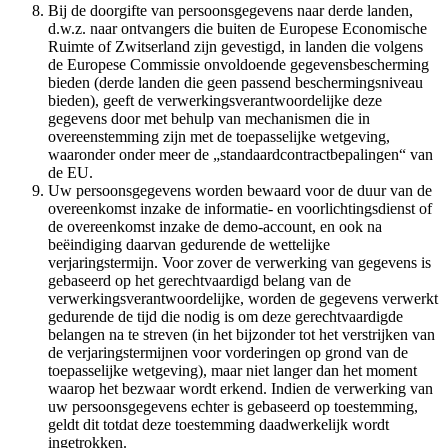
Bij de doorgifte van persoonsgegevens naar derde landen,
d.w.z. naar ontvangers die buiten de Europese Economische
Ruimte of Zwitserland zijn gevestigd, in landen die volgens
de Europese Commissie onvoldoende gegevensbescherming
bieden (derde landen die geen passend beschermingsniveau
bieden), geeft de verwerkingsverantwoordelijke deze
gegevens door met behulp van mechanismen die in
overeenstemming zijn met de toepasselijke wetgeving,
waaronder onder meer de „standaardcontractbepalingen“ van
de EU.
Uw persoonsgegevens worden bewaard voor de duur van de
overeenkomst inzake de informatie- en voorlichtingsdienst of
de overeenkomst inzake de demo-account, en ook na
beëindiging daarvan gedurende de wettelijke
verjaringstermijn. Voor zover de verwerking van gegevens is
gebaseerd op het gerechtvaardigd belang van de
verwerkingsverantwoordelijke, worden de gegevens verwerkt
gedurende de tijd die nodig is om deze gerechtvaardigde
belangen na te streven (in het bijzonder tot het verstrijken van
de verjaringstermijnen voor vorderingen op grond van de
toepasselijke wetgeving), maar niet langer dan het moment
waarop het bezwaar wordt erkend. Indien de verwerking van
uw persoonsgegevens echter is gebaseerd op toestemming,
geldt dit totdat deze toestemming daadwerkelijk wordt
ingetrokken.