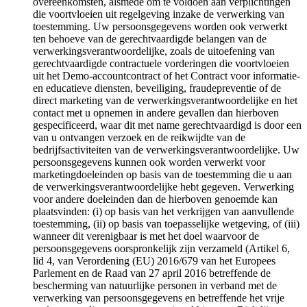
overeenkomsten, alsmede om te voldoen aan verplichtingen
die voortvloeien uit regelgeving inzake de verwerking van
toestemming. Uw persoonsgegevens worden ook verwerkt
ten behoeve van de gerechtvaardigde belangen van de
verwerkingsverantwoordelijke, zoals de uitoefening van
gerechtvaardigde contractuele vorderingen die voortvloeien
uit het Demo-accountcontract of het Contract voor informatie-
en educatieve diensten, beveiliging, fraudepreventie of de
direct marketing van de verwerkingsverantwoordelijke en het
contact met u opnemen in andere gevallen dan hierboven
gespecificeerd, waar dit met name gerechtvaardigd is door een
van u ontvangen verzoek en de reikwijdte van de
bedrijfsactiviteiten van de verwerkingsverantwoordelijke. Uw
persoonsgegevens kunnen ook worden verwerkt voor
marketingdoeleinden op basis van de toestemming die u aan
de verwerkingsverantwoordelijke hebt gegeven. Verwerking
voor andere doeleinden dan de hierboven genoemde kan
plaatsvinden: (i) op basis van het verkrijgen van aanvullende
toestemming, (ii) op basis van toepasselijke wetgeving, of (iii)
wanneer dit verenigbaar is met het doel waarvoor de
persoonsgegevens oorspronkelijk zijn verzameld (Artikel 6,
lid 4, van Verordening (EU) 2016/679 van het Europees
Parlement en de Raad van 27 april 2016 betreffende de
bescherming van natuurlijke personen in verband met de
verwerking van persoonsgegevens en betreffende het vrije