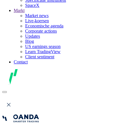
Specificatie instrument
SpaceX
Markt
Market news
Live-koersen
Economische agenda
Corporate actions
Updates
Blog
US earnings season
Learn TradingView
Client sentiment
Contact