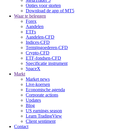
MetaTrader 5
Opties voor storten
Download de app of MT5
Waar te beleggen
Forex
Aandelen
ETFs
Aandelen-CFD
Indices-CFD
Termijngoederen-CFD
Crypto-CFD
ETF-fondsen-CFD
Specificatie instrument
SpaceX
Markt
Market news
Live-koersen
Economische agenda
Corporate actions
Updates
Blog
US earnings season
Learn TradingView
Client sentiment
Contact