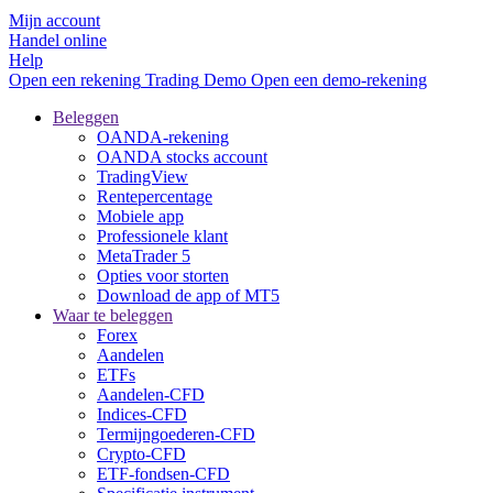
Mijn account
Handel online
Help
Open een rekening
Trading
Demo
Open een demo-rekening
Beleggen
OANDA-rekening
OANDA stocks account
TradingView
Rentepercentage
Mobiele app
Professionele klant
MetaTrader 5
Opties voor storten
Download de app of MT5
Waar te beleggen
Forex
Aandelen
ETFs
Aandelen-CFD
Indices-CFD
Termijngoederen-CFD
Crypto-CFD
ETF-fondsen-CFD