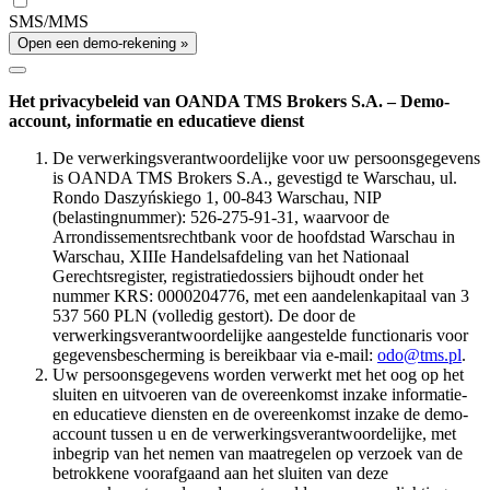
SMS/MMS
Open een demo-rekening »
Het privacybeleid van OANDA TMS Brokers S.A. – Demo-
account, informatie en educatieve dienst
De verwerkingsverantwoordelijke voor uw persoonsgegevens
is OANDA TMS Brokers S.A., gevestigd te Warschau, ul.
Rondo Daszyńskiego 1, 00-843 Warschau, NIP
(belastingnummer): 526-275-91-31, waarvoor de
Arrondissementsrechtbank voor de hoofdstad Warschau in
Warschau, XIIIe Handelsafdeling van het Nationaal
Gerechtsregister, registratiedossiers bijhoudt onder het
nummer KRS: 0000204776, met een aandelenkapitaal van 3
537 560 PLN (volledig gestort). De door de
verwerkingsverantwoordelijke aangestelde functionaris voor
gegevensbescherming is bereikbaar via e-mail:
odo@tms.pl
.
Uw persoonsgegevens worden verwerkt met het oog op het
sluiten en uitvoeren van de overeenkomst inzake informatie-
en educatieve diensten en de overeenkomst inzake de demo-
account tussen u en de verwerkingsverantwoordelijke, met
inbegrip van het nemen van maatregelen op verzoek van de
betrokkene voorafgaand aan het sluiten van deze