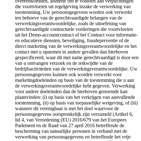
overeenkomsten, alsmede om te voldoen aan verplichtingen
die voortvloeien uit regelgeving inzake de verwerking van
toestemming. Uw persoonsgegevens worden ook verwerkt
ten behoeve van de gerechtvaardigde belangen van de
verwerkingsverantwoordelijke, zoals de uitoefening van
gerechtvaardigde contractuele vorderingen die voortvloeien
uit het Demo-accountcontract of het Contract voor informatie-
en educatieve diensten, beveiliging, fraudepreventie of de
direct marketing van de verwerkingsverantwoordelijke en het
contact met u opnemen in andere gevallen dan hierboven
gespecificeerd, waar dit met name gerechtvaardigd is door een
van u ontvangen verzoek en de reikwijdte van de
bedrijfsactiviteiten van de verwerkingsverantwoordelijke. Uw
persoonsgegevens kunnen ook worden verwerkt voor
marketingdoeleinden op basis van de toestemming die u aan
de verwerkingsverantwoordelijke hebt gegeven. Verwerking
voor andere doeleinden dan de hierboven genoemde kan
plaatsvinden: (i) op basis van het verkrijgen van aanvullende
toestemming, (ii) op basis van toepasselijke wetgeving, of (iii)
wanneer dit verenigbaar is met het doel waarvoor de
persoonsgegevens oorspronkelijk zijn verzameld (Artikel 6,
lid 4, van Verordening (EU) 2016/679 van het Europees
Parlement en de Raad van 27 april 2016 betreffende de
bescherming van natuurlijke personen in verband met de
verwerking van persoonsgegevens en betreffende het vrije