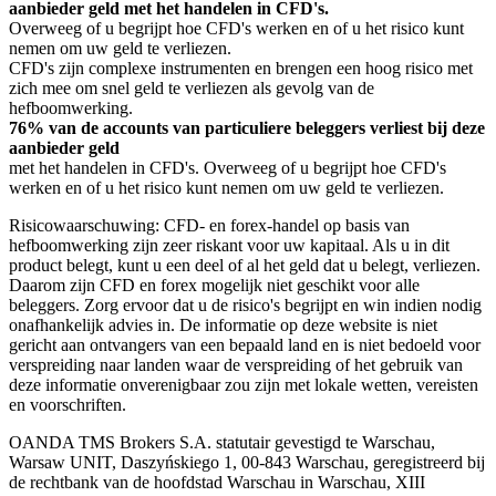
aanbieder geld met het handelen in CFD's.
Overweeg of u begrijpt hoe CFD's werken en of u het risico kunt
nemen om uw geld te verliezen.
CFD's zijn complexe instrumenten en brengen een hoog risico met
zich mee om snel geld te verliezen als gevolg van de
hefboomwerking.
76% van de accounts van particuliere beleggers verliest bij deze
aanbieder geld
met het handelen in CFD's. Overweeg of u begrijpt hoe CFD's
werken en of u het risico kunt nemen om uw geld te verliezen.
Risicowaarschuwing: CFD- en forex-handel op basis van
hefboomwerking zijn zeer riskant voor uw kapitaal. Als u in dit
product belegt, kunt u een deel of al het geld dat u belegt, verliezen.
Daarom zijn CFD en forex mogelijk niet geschikt voor alle
beleggers. Zorg ervoor dat u de risico's begrijpt en win indien nodig
onafhankelijk advies in. De informatie op deze website is niet
gericht aan ontvangers van een bepaald land en is niet bedoeld voor
verspreiding naar landen waar de verspreiding of het gebruik van
deze informatie onverenigbaar zou zijn met lokale wetten, vereisten
en voorschriften.
OANDA TMS Brokers S.A. statutair gevestigd te Warschau,
Warsaw UNIT, Daszyńskiego 1, 00-843 Warschau, geregistreerd bij
de rechtbank van de hoofdstad Warschau in Warschau, XIII