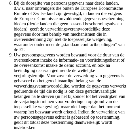
Bij de doorgifte van persoonsgegevens naar derde landen,
d.w.z. naar ontvangers die buiten de Europese Economische
Ruimte of Zwitserland zijn gevestigd, in landen die volgens
de Europese Commissie onvoldoende gegevensbescherming
bieden (derde landen die geen passend beschermingsniveau
bieden), geeft de verwerkingsverantwoordelijke deze
gegevens door met behulp van mechanismen die in
overeenstemming zijn met de toepasselijke wetgeving,
waaronder onder meer de „standaardcontractbepalingen“ van
de EU.
Uw persoonsgegevens worden bewaard voor de duur van de
overeenkomst inzake de informatie- en voorlichtingsdienst of
de overeenkomst inzake de demo-account, en ook na
beëindiging daarvan gedurende de wettelijke
verjaringstermijn. Voor zover de verwerking van gegevens is
gebaseerd op het gerechtvaardigd belang van de
verwerkingsverantwoordelijke, worden de gegevens verwerkt
gedurende de tijd die nodig is om deze gerechtvaardigde
belangen na te streven (in het bijzonder tot het verstrijken van
de verjaringstermijnen voor vorderingen op grond van de
toepasselijke wetgeving), maar niet langer dan het moment
waarop het bezwaar wordt erkend. Indien de verwerking van
uw persoonsgegevens echter is gebaseerd op toestemming,
geldt dit totdat deze toestemming daadwerkelijk wordt
ingetrokken.