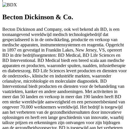
Becton Dickinson & Co.
Becton Dickinson and Company, ook wel bekend als BD, is een
toonaangevend wereldwijd medisch technologiebedrijf dat
gespecialiseerd is in de ontwikkeling, productie en verkoop van
medische apparaten, instrumentensystemen en reagentia. Opgericht
in 1897 en gevestigd in Franklin Lakes, New Jersey, VS, opereert
BD in drie bedrijfssegmenten: BD Medical, BD Life Sciences en
BD Interventional. BD Medical biedt een breed scala aan medische
apparaten en producten, waaronder spuiten, naalden, infusietherapie
en diabeteszorg. BD Life Sciences levert producten en diensten voor
de onderzoeks-, klinische en industriële markten, waaronder
celanalyse, microbiologie en moleculaire diagnostiek. BD
Interventional biedt producten en diensten voor de behandeling van
vaatziekten, kanker en andere aandoeningen. Met activiteiten in
meer dan 50 landen en verkoop in meer dan 190 landen heeft BD
een sterke wereldwijde aanwezigheid en een personeelsbestand van
ongeveer 70.000 werknemers wereldwijd. Het bedrijf is toegewijd
aan het verbeteren van de gezondheidsresultaten door innovatieve
oplossingen en heeft een lange geschiedenis van innovatie, waarbij
talloze prijzen en erkenningen zijn ontvangen voor zijn bijdragen
aan de gezondheidszorgsector. BD is toegewijd aan het verbeteren