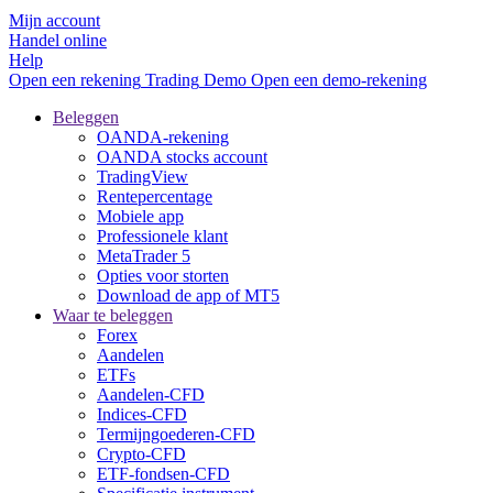
Mijn account
Handel online
Help
Open een rekening
Trading
Demo
Open een demo-rekening
Beleggen
OANDA-rekening
OANDA stocks account
TradingView
Rentepercentage
Mobiele app
Professionele klant
MetaTrader 5
Opties voor storten
Download de app of MT5
Waar te beleggen
Forex
Aandelen
ETFs
Aandelen-CFD
Indices-CFD
Termijngoederen-CFD
Crypto-CFD
ETF-fondsen-CFD