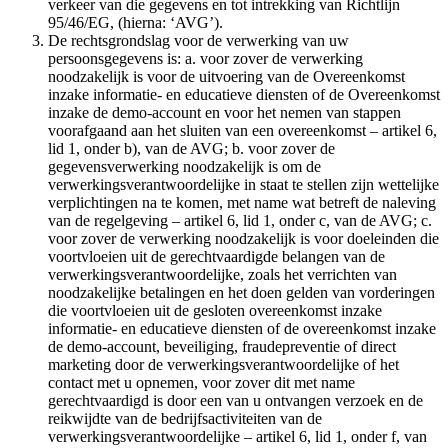
verkeer van die gegevens en tot intrekking van Richtlijn
95/46/EG, (hierna: ‘AVG’).
De rechtsgrondslag voor de verwerking van uw
persoonsgegevens is: a. voor zover de verwerking
noodzakelijk is voor de uitvoering van de Overeenkomst
inzake informatie- en educatieve diensten of de Overeenkomst
inzake de demo-account en voor het nemen van stappen
voorafgaand aan het sluiten van een overeenkomst – artikel 6,
lid 1, onder b), van de AVG; b. voor zover de
gegevensverwerking noodzakelijk is om de
verwerkingsverantwoordelijke in staat te stellen zijn wettelijke
verplichtingen na te komen, met name wat betreft de naleving
van de regelgeving – artikel 6, lid 1, onder c, van de AVG; c.
voor zover de verwerking noodzakelijk is voor doeleinden die
voortvloeien uit de gerechtvaardigde belangen van de
verwerkingsverantwoordelijke, zoals het verrichten van
noodzakelijke betalingen en het doen gelden van vorderingen
die voortvloeien uit de gesloten overeenkomst inzake
informatie- en educatieve diensten of de overeenkomst inzake
de demo-account, beveiliging, fraudepreventie of direct
marketing door de verwerkingsverantwoordelijke of het
contact met u opnemen, voor zover dit met name
gerechtvaardigd is door een van u ontvangen verzoek en de
reikwijdte van de bedrijfsactiviteiten van de
verwerkingsverantwoordelijke – artikel 6, lid 1, onder f, van