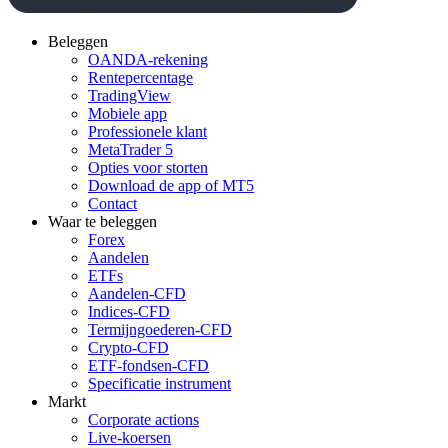
Beleggen
OANDA-rekening
Rentepercentage
TradingView
Mobiele app
Professionele klant
MetaTrader 5
Opties voor storten
Download de app of MT5
Contact
Waar te beleggen
Forex
Aandelen
ETFs
Aandelen-CFD
Indices-CFD
Termijngoederen-CFD
Crypto-CFD
ETF-fondsen-CFD
Specificatie instrument
Markt
Corporate actions
Live-koersen