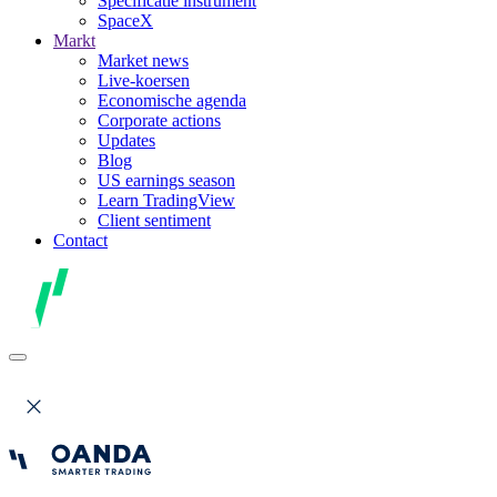
Specificatie instrument
SpaceX
Markt
Market news
Live-koersen
Economische agenda
Corporate actions
Updates
Blog
US earnings season
Learn TradingView
Client sentiment
Contact