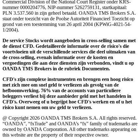
Commercial Division of the National Court Register onder KRS-
nummer 0000204776, NIP-nummer 5262759131, startkapitaal:
PLN 3.537.560 in zijn geheel betaald. OANDA TMS Brokers S.A.
staat onder toezicht van de Poolse Autoriteit Financieel Toezicht op
grond van een toestemming van 26 april 2004 (KPWiG-4021-54-
1/2004).
De service Stocks wordt aangeboden in cross-selling samen met
de dienst CFD. Gedetailleerde informatie over de risico's die
voortvloeien uit de verschillende services die deel uitmaken van
de cross-selling, evenals informatie over de kosten en
vergoedingen die aan deze diensten zijn verbonden, vindt u op
OANDA TMS Brokers in de rubriek Documenten.
CFD's zijn complexe instrumenten en brengen een hoog risico
met zich mee om snel geld te verliezen als gevolg van de
hefboomwerking. 76% van de accounts van particuliere
beleggers verliest bij deze aanbieder geld met het handelen in
CFD's. Overweeg of u begrijpt hoe CFD's werken en of u het
risico kunt nemen om uw geld te verliezen.
@ Copyright 2026 OANDA TMS Brokers S.A. All rights reserved.
“OANDA”, “fxTrade” and OANDA’s “fx” family of trademarks are
owned by OANDA Corporation. All other trademarks appearing on
this website are the property of their respective owner.