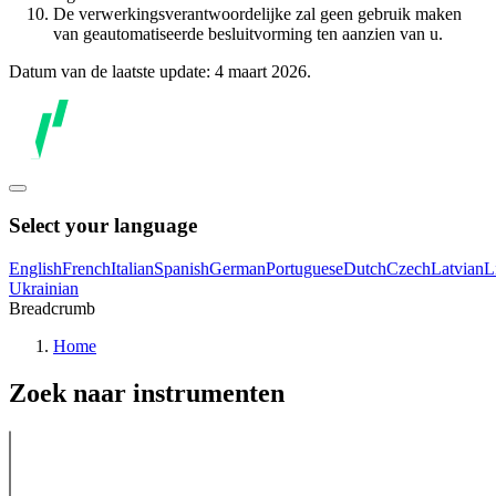
De verwerkingsverantwoordelijke zal geen gebruik maken
van geautomatiseerde besluitvorming ten aanzien van u.
Datum van de laatste update: 4 maart 2026.
Select your language
English
French
Italian
Spanish
German
Portuguese
Dutch
Czech
Latvian
L
Ukrainian
Breadcrumb
Home
Zoek naar instrumenten