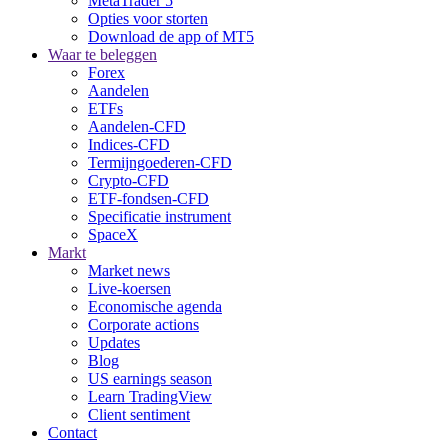
MetaTrader 5
Opties voor storten
Download de app of MT5
Waar te beleggen
Forex
Aandelen
ETFs
Aandelen-CFD
Indices-CFD
Termijngoederen-CFD
Crypto-CFD
ETF-fondsen-CFD
Specificatie instrument
SpaceX
Markt
Market news
Live-koersen
Economische agenda
Corporate actions
Updates
Blog
US earnings season
Learn TradingView
Client sentiment
Contact