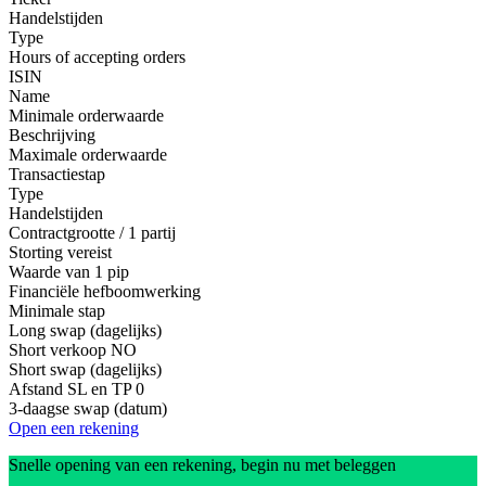
Handelstijden
Type
Hours of accepting orders
ISIN
Name
Minimale orderwaarde
Beschrijving
Maximale orderwaarde
Transactiestap
Type
Handelstijden
Contractgrootte / 1 partij
Storting vereist
Waarde van 1 pip
Financiële hefboomwerking
Minimale stap
Long swap (dagelijks)
Short verkoop
NO
Short swap (dagelijks)
Afstand SL en TP
0
3-daagse swap (datum)
Open een rekening
Snelle opening van een rekening, begin nu met beleggen