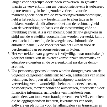
langer voor dergelijke doeleinden verwerken. In gevallen
waarin de verwerking van uw persoonsgegevens is gebaseerd
op toestemming, in het bijzonder verleend voor de
marketingdoeleinden van de verwerkingsverantwoordelijke,
hebt u het recht om uw toestemming te allen tijde in te
trekken, zonder dat dit afbreuk doet aan de rechtmatigheid
van de verwerking op basis van de toestemming vóór de
intrekking ervan. Als u van mening bent dat uw gegevens in
strijd met de wettelijke voorschriften worden verwerkt, kunt u
een klacht indienen bij de bevoegde toezichthoudende
autoriteit, namelijk de voorzitter van het Bureau voor de
bescherming van persoonsgegevens in Polen.
Het verstrekken van gegevens is vrijwillig, maar noodzakelijk
voor het sluiten van de overeenkomst inzake informatie- en
educatieve diensten en de overeenkomst inzake de demo-
account.
Uw persoonsgegevens kunnen worden doorgegeven aan de
volgende categorieën entiteiten: banken, aanbieders van snelle
betalingen, bedrijven uit de kapitaalgroep waartoe de
verwerkingsverantwoordelijke behoort, koeriersdiensten,
postbedrijven, toezichthoudende autoriteiten, autoriteiten voor
financiële informatie, aanbieders van marktgegevens,
aanbieders van tools voor fraudepreventie en AML, entiteiten
die beleggingsfondsen beheren, leveranciers van tools,
software en platforms voor het afhandelen van transacties en