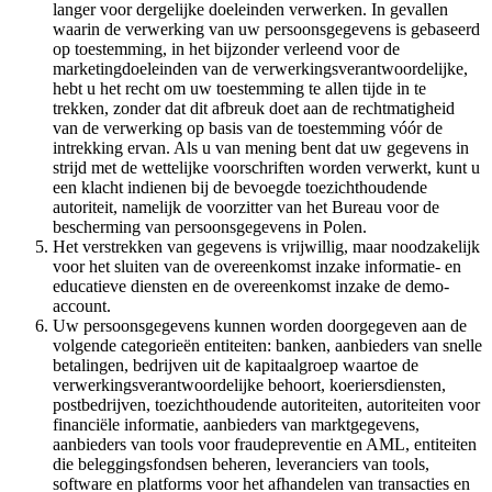
langer voor dergelijke doeleinden verwerken. In gevallen
waarin de verwerking van uw persoonsgegevens is gebaseerd
op toestemming, in het bijzonder verleend voor de
marketingdoeleinden van de verwerkingsverantwoordelijke,
hebt u het recht om uw toestemming te allen tijde in te
trekken, zonder dat dit afbreuk doet aan de rechtmatigheid
van de verwerking op basis van de toestemming vóór de
intrekking ervan. Als u van mening bent dat uw gegevens in
strijd met de wettelijke voorschriften worden verwerkt, kunt u
een klacht indienen bij de bevoegde toezichthoudende
autoriteit, namelijk de voorzitter van het Bureau voor de
bescherming van persoonsgegevens in Polen.
Het verstrekken van gegevens is vrijwillig, maar noodzakelijk
voor het sluiten van de overeenkomst inzake informatie- en
educatieve diensten en de overeenkomst inzake de demo-
account.
Uw persoonsgegevens kunnen worden doorgegeven aan de
volgende categorieën entiteiten: banken, aanbieders van snelle
betalingen, bedrijven uit de kapitaalgroep waartoe de
verwerkingsverantwoordelijke behoort, koeriersdiensten,
postbedrijven, toezichthoudende autoriteiten, autoriteiten voor
financiële informatie, aanbieders van marktgegevens,
aanbieders van tools voor fraudepreventie en AML, entiteiten
die beleggingsfondsen beheren, leveranciers van tools,
software en platforms voor het afhandelen van transacties en