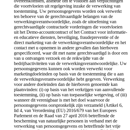
overeenkomsten, alsmede om te voldoen aan verplichtingen
die voortvloeien uit regelgeving inzake de verwerking van
toestemming. Uw persoonsgegevens worden ook verwerkt
ten behoeve van de gerechtvaardigde belangen van de
verwerkingsverantwoordelijke, zoals de uitoefening van
gerechtvaardigde contractuele vorderingen die voortvloeien
uit het Demo-accountcontract of het Contract voor informatie-
en educatieve diensten, beveiliging, fraudepreventie of de
direct marketing van de verwerkingsverantwoordelijke en het
contact met u opnemen in andere gevallen dan hierboven
gespecificeerd, waar dit met name gerechtvaardigd is door een
van u ontvangen verzoek en de reikwijdte van de
bedrijfsactiviteiten van de verwerkingsverantwoordelijke. Uw
persoonsgegevens kunnen ook worden verwerkt voor
marketingdoeleinden op basis van de toestemming die u aan
de verwerkingsverantwoordelijke hebt gegeven. Verwerking
voor andere doeleinden dan de hierboven genoemde kan
plaatsvinden: (i) op basis van het verkrijgen van aanvullende
toestemming, (ii) op basis van toepasselijke wetgeving, of (iii)
wanneer dit verenigbaar is met het doel waarvoor de
persoonsgegevens oorspronkelijk zijn verzameld (Artikel 6,
lid 4, van Verordening (EU) 2016/679 van het Europees
Parlement en de Raad van 27 april 2016 betreffende de
bescherming van natuurlijke personen in verband met de
verwerking van persoonsgegevens en betreffende het vrije