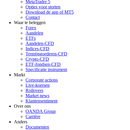
MetaTrader 5
Opties voor storten
Download de app of MT5
Contact
Waar te beleggen
Forex
Aandelen
ETFs
Aandelen-CFD
Indices-CFD
Termijngoederen-CFD
Crypto-CFD
ETF-fondsen-CFD
Specificatie instrument
Markt
Corporate actions
Live-koersen
Rollovers
Market news
Klantensentiment
Over ons
OANDA Group
Carrière
Anders
Documenten