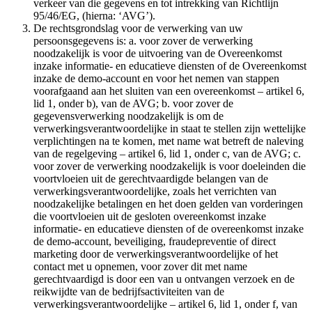
verkeer van die gegevens en tot intrekking van Richtlijn
95/46/EG, (hierna: ‘AVG’).
De rechtsgrondslag voor de verwerking van uw
persoonsgegevens is: a. voor zover de verwerking
noodzakelijk is voor de uitvoering van de Overeenkomst
inzake informatie- en educatieve diensten of de Overeenkomst
inzake de demo-account en voor het nemen van stappen
voorafgaand aan het sluiten van een overeenkomst – artikel 6,
lid 1, onder b), van de AVG; b. voor zover de
gegevensverwerking noodzakelijk is om de
verwerkingsverantwoordelijke in staat te stellen zijn wettelijke
verplichtingen na te komen, met name wat betreft de naleving
van de regelgeving – artikel 6, lid 1, onder c, van de AVG; c.
voor zover de verwerking noodzakelijk is voor doeleinden die
voortvloeien uit de gerechtvaardigde belangen van de
verwerkingsverantwoordelijke, zoals het verrichten van
noodzakelijke betalingen en het doen gelden van vorderingen
die voortvloeien uit de gesloten overeenkomst inzake
informatie- en educatieve diensten of de overeenkomst inzake
de demo-account, beveiliging, fraudepreventie of direct
marketing door de verwerkingsverantwoordelijke of het
contact met u opnemen, voor zover dit met name
gerechtvaardigd is door een van u ontvangen verzoek en de
reikwijdte van de bedrijfsactiviteiten van de
verwerkingsverantwoordelijke – artikel 6, lid 1, onder f, van