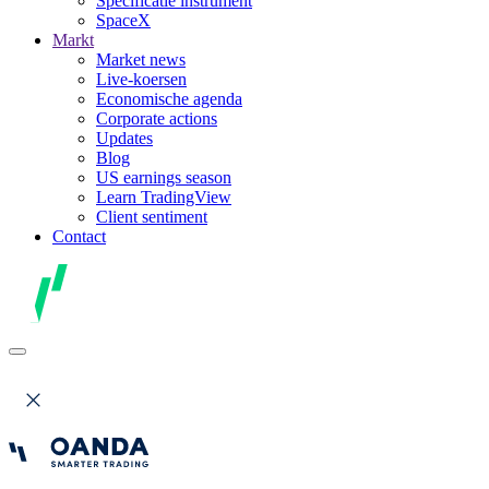
Specificatie instrument
SpaceX
Markt
Market news
Live-koersen
Economische agenda
Corporate actions
Updates
Blog
US earnings season
Learn TradingView
Client sentiment
Contact