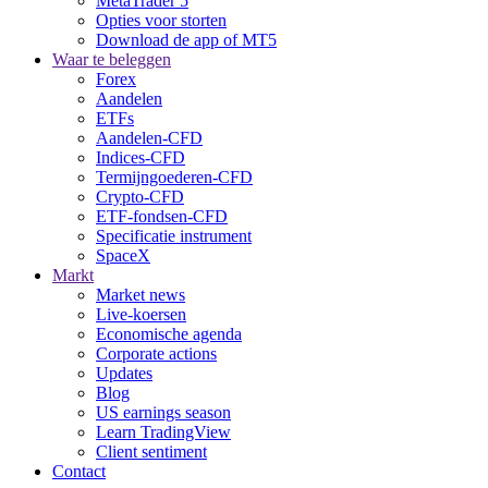
MetaTrader 5
Opties voor storten
Download de app of MT5
Waar te beleggen
Forex
Aandelen
ETFs
Aandelen-CFD
Indices-CFD
Termijngoederen-CFD
Crypto-CFD
ETF-fondsen-CFD
Specificatie instrument
SpaceX
Markt
Market news
Live-koersen
Economische agenda
Corporate actions
Updates
Blog
US earnings season
Learn TradingView
Client sentiment
Contact