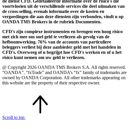
de dienst CFD. Gedetailleerde informatie over de risico's die
voortvloeien uit de verschillende services die deel uitmaken van
de cross-selling, evenals informatie over de kosten en
vergoedingen die aan deze diensten zijn verbonden, vindt u op
OANDA TMS Brokers in de rubriek Documenten.
CFD's zijn complexe instrumenten en brengen een hoog risico
met zich mee om snel geld te verliezen als gevolg van de
hefboomwerking. 76% van de accounts van particuliere
beleggers verliest bij deze aanbieder geld met het handelen in
CFD's. Overweeg of u begrijpt hoe CFD's werken en of u het
risico kunt nemen om uw geld te verliezen.
@ Copyright 2026 OANDA TMS Brokers S.A. All rights reserved.
“OANDA”, “fxTrade” and OANDA’s “fx” family of trademarks are
owned by OANDA Corporation. All other trademarks appearing on
this website are the property of their respective owner.
Scroll to top