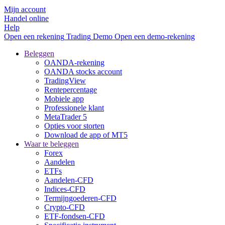
Mijn account
Handel online
Help
Open een rekening
Trading
Demo
Open een demo-rekening
Beleggen
OANDA-rekening
OANDA stocks account
TradingView
Rentepercentage
Mobiele app
Professionele klant
MetaTrader 5
Opties voor storten
Download de app of MT5
Waar te beleggen
Forex
Aandelen
ETFs
Aandelen-CFD
Indices-CFD
Termijngoederen-CFD
Crypto-CFD
ETF-fondsen-CFD