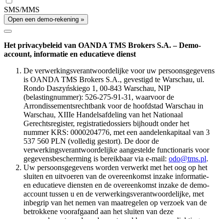
SMS/MMS
Open een demo-rekening »
Het privacybeleid van OANDA TMS Brokers S.A. – Demo-
account, informatie en educatieve dienst
De verwerkingsverantwoordelijke voor uw persoonsgegevens
is OANDA TMS Brokers S.A., gevestigd te Warschau, ul.
Rondo Daszyńskiego 1, 00-843 Warschau, NIP
(belastingnummer): 526-275-91-31, waarvoor de
Arrondissementsrechtbank voor de hoofdstad Warschau in
Warschau, XIIIe Handelsafdeling van het Nationaal
Gerechtsregister, registratiedossiers bijhoudt onder het
nummer KRS: 0000204776, met een aandelenkapitaal van 3
537 560 PLN (volledig gestort). De door de
verwerkingsverantwoordelijke aangestelde functionaris voor
gegevensbescherming is bereikbaar via e-mail:
odo@tms.pl
.
Uw persoonsgegevens worden verwerkt met het oog op het
sluiten en uitvoeren van de overeenkomst inzake informatie-
en educatieve diensten en de overeenkomst inzake de demo-
account tussen u en de verwerkingsverantwoordelijke, met
inbegrip van het nemen van maatregelen op verzoek van de
betrokkene voorafgaand aan het sluiten van deze