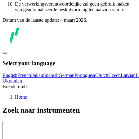
De verwerkingsverantwoordelijke zal geen gebruik maken
van geautomatiseerde besluitvorming ten aanzien van u.
Datum van de laatste update: 4 maart 2026.
Select your language
English
French
Italian
Spanish
German
Portuguese
Dutch
Czech
Latvian
L
Ukrainian
Breadcrumb
Home
Zoek naar instrumenten