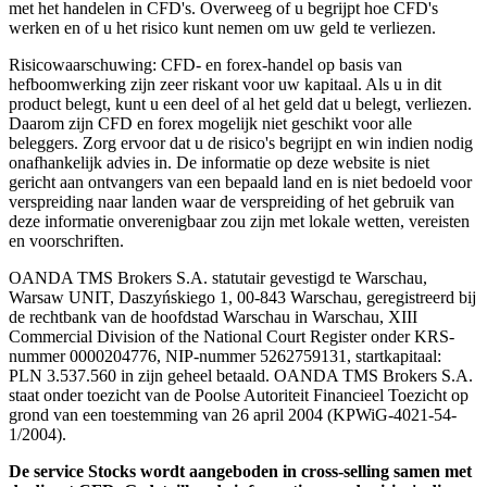
met het handelen in CFD's. Overweeg of u begrijpt hoe CFD's
werken en of u het risico kunt nemen om uw geld te verliezen.
Risicowaarschuwing: CFD- en forex-handel op basis van
hefboomwerking zijn zeer riskant voor uw kapitaal. Als u in dit
product belegt, kunt u een deel of al het geld dat u belegt, verliezen.
Daarom zijn CFD en forex mogelijk niet geschikt voor alle
beleggers. Zorg ervoor dat u de risico's begrijpt en win indien nodig
onafhankelijk advies in. De informatie op deze website is niet
gericht aan ontvangers van een bepaald land en is niet bedoeld voor
verspreiding naar landen waar de verspreiding of het gebruik van
deze informatie onverenigbaar zou zijn met lokale wetten, vereisten
en voorschriften.
OANDA TMS Brokers S.A. statutair gevestigd te Warschau,
Warsaw UNIT, Daszyńskiego 1, 00-843 Warschau, geregistreerd bij
de rechtbank van de hoofdstad Warschau in Warschau, XIII
Commercial Division of the National Court Register onder KRS-
nummer 0000204776, NIP-nummer 5262759131, startkapitaal:
PLN 3.537.560 in zijn geheel betaald. OANDA TMS Brokers S.A.
staat onder toezicht van de Poolse Autoriteit Financieel Toezicht op
grond van een toestemming van 26 april 2004 (KPWiG-4021-54-
1/2004).
De service Stocks wordt aangeboden in cross-selling samen met