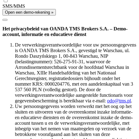
SMS/MMS
Open een demo-rekening »
Het privacybeleid van OANDA TMS Brokers S.A. – Demo-
account, informatie en educatieve dienst
De verwerkingsverantwoordelijke voor uw persoonsgegevens
is OANDA TMS Brokers S.A., gevestigd te Warschau, ul.
Rondo Daszyńskiego 1, 00-843 Warschau, NIP
(belastingnummer): 526-275-91-31, waarvoor de
Arrondissementsrechtbank voor de hoofdstad Warschau in
Warschau, XIIIe Handelsafdeling van het Nationaal
Gerechtsregister, registratiedossiers bijhoudt onder het
nummer KRS: 0000204776, met een aandelenkapitaal van 3
537 560 PLN (volledig gestort). De door de
verwerkingsverantwoordelijke aangestelde functionaris voor
gegevensbescherming is bereikbaar via e-mail:
odo@tms.pl
.
Uw persoonsgegevens worden verwerkt met het oog op het
sluiten en uitvoeren van de overeenkomst inzake informatie-
en educatieve diensten en de overeenkomst inzake de demo-
account tussen u en de verwerkingsverantwoordelijke, met
inbegrip van het nemen van maatregelen op verzoek van de
betrokkene voorafgaand aan het sluiten van deze