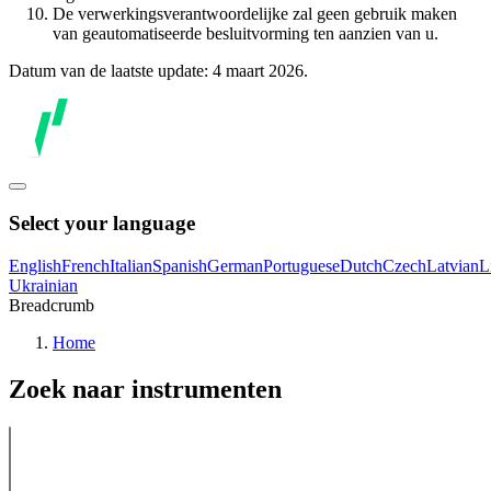
De verwerkingsverantwoordelijke zal geen gebruik maken
van geautomatiseerde besluitvorming ten aanzien van u.
Datum van de laatste update: 4 maart 2026.
Select your language
English
French
Italian
Spanish
German
Portuguese
Dutch
Czech
Latvian
L
Ukrainian
Breadcrumb
Home
Zoek naar instrumenten