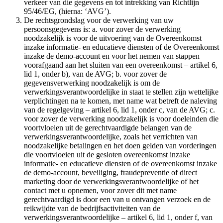
verkeer van die gegevens en tot intrekking van Richtlijn
95/46/EG, (hierna: ‘AVG’).
De rechtsgrondslag voor de verwerking van uw
persoonsgegevens is: a. voor zover de verwerking
noodzakelijk is voor de uitvoering van de Overeenkomst
inzake informatie- en educatieve diensten of de Overeenkomst
inzake de demo-account en voor het nemen van stappen
voorafgaand aan het sluiten van een overeenkomst – artikel 6,
lid 1, onder b), van de AVG; b. voor zover de
gegevensverwerking noodzakelijk is om de
verwerkingsverantwoordelijke in staat te stellen zijn wettelijke
verplichtingen na te komen, met name wat betreft de naleving
van de regelgeving – artikel 6, lid 1, onder c, van de AVG; c.
voor zover de verwerking noodzakelijk is voor doeleinden die
voortvloeien uit de gerechtvaardigde belangen van de
verwerkingsverantwoordelijke, zoals het verrichten van
noodzakelijke betalingen en het doen gelden van vorderingen
die voortvloeien uit de gesloten overeenkomst inzake
informatie- en educatieve diensten of de overeenkomst inzake
de demo-account, beveiliging, fraudepreventie of direct
marketing door de verwerkingsverantwoordelijke of het
contact met u opnemen, voor zover dit met name
gerechtvaardigd is door een van u ontvangen verzoek en de
reikwijdte van de bedrijfsactiviteiten van de
verwerkingsverantwoordelijke – artikel 6, lid 1, onder f, van