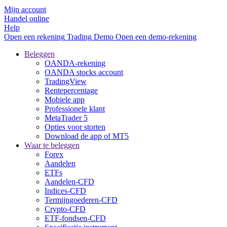
Mijn account
Handel online
Help
Open een rekening
Trading
Demo
Open een demo-rekening
Beleggen
OANDA-rekening
OANDA stocks account
TradingView
Rentepercentage
Mobiele app
Professionele klant
MetaTrader 5
Opties voor storten
Download de app of MT5
Waar te beleggen
Forex
Aandelen
ETFs
Aandelen-CFD
Indices-CFD
Termijngoederen-CFD
Crypto-CFD
ETF-fondsen-CFD