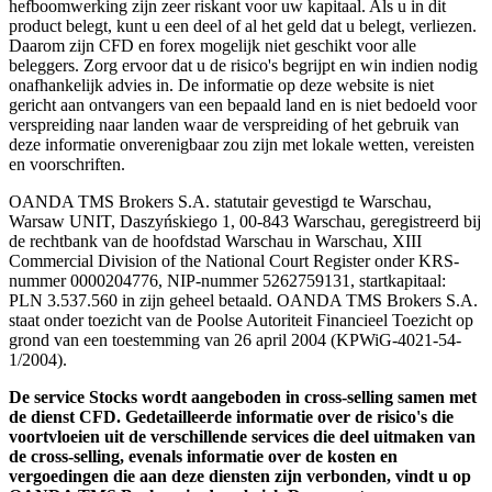
hefboomwerking zijn zeer riskant voor uw kapitaal. Als u in dit
product belegt, kunt u een deel of al het geld dat u belegt, verliezen.
Daarom zijn CFD en forex mogelijk niet geschikt voor alle
beleggers. Zorg ervoor dat u de risico's begrijpt en win indien nodig
onafhankelijk advies in. De informatie op deze website is niet
gericht aan ontvangers van een bepaald land en is niet bedoeld voor
verspreiding naar landen waar de verspreiding of het gebruik van
deze informatie onverenigbaar zou zijn met lokale wetten, vereisten
en voorschriften.
OANDA TMS Brokers S.A. statutair gevestigd te Warschau,
Warsaw UNIT, Daszyńskiego 1, 00-843 Warschau, geregistreerd bij
de rechtbank van de hoofdstad Warschau in Warschau, XIII
Commercial Division of the National Court Register onder KRS-
nummer 0000204776, NIP-nummer 5262759131, startkapitaal:
PLN 3.537.560 in zijn geheel betaald. OANDA TMS Brokers S.A.
staat onder toezicht van de Poolse Autoriteit Financieel Toezicht op
grond van een toestemming van 26 april 2004 (KPWiG-4021-54-
1/2004).
De service Stocks wordt aangeboden in cross-selling samen met
de dienst CFD. Gedetailleerde informatie over de risico's die
voortvloeien uit de verschillende services die deel uitmaken van
de cross-selling, evenals informatie over de kosten en
vergoedingen die aan deze diensten zijn verbonden, vindt u op