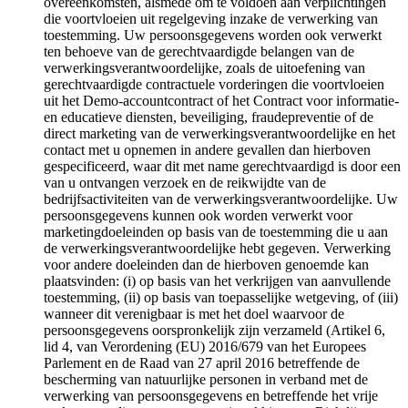
overeenkomsten, alsmede om te voldoen aan verplichtingen
die voortvloeien uit regelgeving inzake de verwerking van
toestemming. Uw persoonsgegevens worden ook verwerkt
ten behoeve van de gerechtvaardigde belangen van de
verwerkingsverantwoordelijke, zoals de uitoefening van
gerechtvaardigde contractuele vorderingen die voortvloeien
uit het Demo-accountcontract of het Contract voor informatie-
en educatieve diensten, beveiliging, fraudepreventie of de
direct marketing van de verwerkingsverantwoordelijke en het
contact met u opnemen in andere gevallen dan hierboven
gespecificeerd, waar dit met name gerechtvaardigd is door een
van u ontvangen verzoek en de reikwijdte van de
bedrijfsactiviteiten van de verwerkingsverantwoordelijke. Uw
persoonsgegevens kunnen ook worden verwerkt voor
marketingdoeleinden op basis van de toestemming die u aan
de verwerkingsverantwoordelijke hebt gegeven. Verwerking
voor andere doeleinden dan de hierboven genoemde kan
plaatsvinden: (i) op basis van het verkrijgen van aanvullende
toestemming, (ii) op basis van toepasselijke wetgeving, of (iii)
wanneer dit verenigbaar is met het doel waarvoor de
persoonsgegevens oorspronkelijk zijn verzameld (Artikel 6,
lid 4, van Verordening (EU) 2016/679 van het Europees
Parlement en de Raad van 27 april 2016 betreffende de
bescherming van natuurlijke personen in verband met de
verwerking van persoonsgegevens en betreffende het vrije