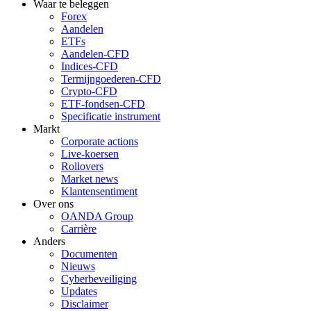
Waar te beleggen
Forex
Aandelen
ETFs
Aandelen-CFD
Indices-CFD
Termijngoederen-CFD
Crypto-CFD
ETF-fondsen-CFD
Specificatie instrument
Markt
Corporate actions
Live-koersen
Rollovers
Market news
Klantensentiment
Over ons
OANDA Group
Carrière
Anders
Documenten
Nieuws
Cyberbeveiliging
Updates
Disclaimer