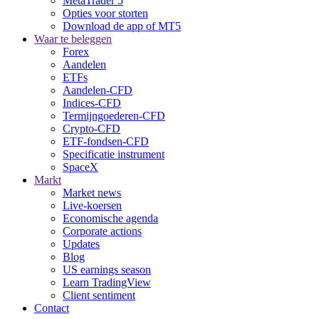
MetaTrader 5
Opties voor storten
Download de app of MT5
Waar te beleggen
Forex
Aandelen
ETFs
Aandelen-CFD
Indices-CFD
Termijngoederen-CFD
Crypto-CFD
ETF-fondsen-CFD
Specificatie instrument
SpaceX
Markt
Market news
Live-koersen
Economische agenda
Corporate actions
Updates
Blog
US earnings season
Learn TradingView
Client sentiment
Contact