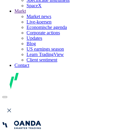
Specificatie instrument
SpaceX
Markt
Market news
Live-koersen
Economische agenda
Corporate actions
Updates
Blog
US earnings season
Learn TradingView
Client sentiment
Contact