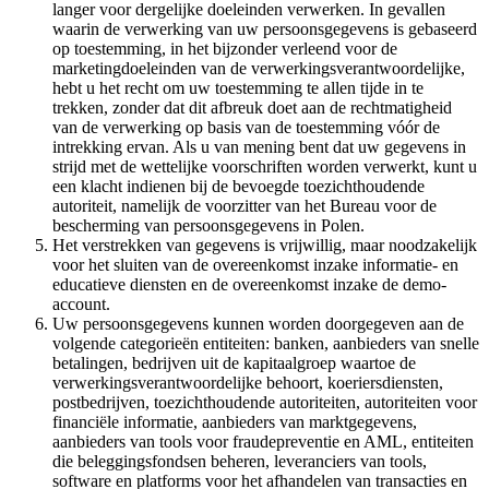
langer voor dergelijke doeleinden verwerken. In gevallen
waarin de verwerking van uw persoonsgegevens is gebaseerd
op toestemming, in het bijzonder verleend voor de
marketingdoeleinden van de verwerkingsverantwoordelijke,
hebt u het recht om uw toestemming te allen tijde in te
trekken, zonder dat dit afbreuk doet aan de rechtmatigheid
van de verwerking op basis van de toestemming vóór de
intrekking ervan. Als u van mening bent dat uw gegevens in
strijd met de wettelijke voorschriften worden verwerkt, kunt u
een klacht indienen bij de bevoegde toezichthoudende
autoriteit, namelijk de voorzitter van het Bureau voor de
bescherming van persoonsgegevens in Polen.
Het verstrekken van gegevens is vrijwillig, maar noodzakelijk
voor het sluiten van de overeenkomst inzake informatie- en
educatieve diensten en de overeenkomst inzake de demo-
account.
Uw persoonsgegevens kunnen worden doorgegeven aan de
volgende categorieën entiteiten: banken, aanbieders van snelle
betalingen, bedrijven uit de kapitaalgroep waartoe de
verwerkingsverantwoordelijke behoort, koeriersdiensten,
postbedrijven, toezichthoudende autoriteiten, autoriteiten voor
financiële informatie, aanbieders van marktgegevens,
aanbieders van tools voor fraudepreventie en AML, entiteiten
die beleggingsfondsen beheren, leveranciers van tools,
software en platforms voor het afhandelen van transacties en