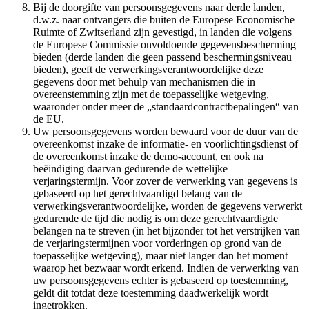
Bij de doorgifte van persoonsgegevens naar derde landen,
d.w.z. naar ontvangers die buiten de Europese Economische
Ruimte of Zwitserland zijn gevestigd, in landen die volgens
de Europese Commissie onvoldoende gegevensbescherming
bieden (derde landen die geen passend beschermingsniveau
bieden), geeft de verwerkingsverantwoordelijke deze
gegevens door met behulp van mechanismen die in
overeenstemming zijn met de toepasselijke wetgeving,
waaronder onder meer de „standaardcontractbepalingen“ van
de EU.
Uw persoonsgegevens worden bewaard voor de duur van de
overeenkomst inzake de informatie- en voorlichtingsdienst of
de overeenkomst inzake de demo-account, en ook na
beëindiging daarvan gedurende de wettelijke
verjaringstermijn. Voor zover de verwerking van gegevens is
gebaseerd op het gerechtvaardigd belang van de
verwerkingsverantwoordelijke, worden de gegevens verwerkt
gedurende de tijd die nodig is om deze gerechtvaardigde
belangen na te streven (in het bijzonder tot het verstrijken van
de verjaringstermijnen voor vorderingen op grond van de
toepasselijke wetgeving), maar niet langer dan het moment
waarop het bezwaar wordt erkend. Indien de verwerking van
uw persoonsgegevens echter is gebaseerd op toestemming,
geldt dit totdat deze toestemming daadwerkelijk wordt
ingetrokken.