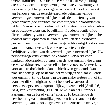
overeenkomsten, alsmede om te voldoen aan verplichtingen
die voortvloeien uit regelgeving inzake de verwerking van
toestemming. Uw persoonsgegevens worden ook verwerkt
ten behoeve van de gerechtvaardigde belangen van de
verwerkingsverantwoordelijke, zoals de uitoefening van
gerechtvaardigde contractuele vorderingen die voortvloeien
uit het Demo-accountcontract of het Contract voor informatie-
en educatieve diensten, beveiliging, fraudepreventie of de
direct marketing van de verwerkingsverantwoordelijke en het
contact met u opnemen in andere gevallen dan hierboven
gespecificeerd, waar dit met name gerechtvaardigd is door een
van u ontvangen verzoek en de reikwijdte van de
bedrijfsactiviteiten van de verwerkingsverantwoordelijke. Uw
persoonsgegevens kunnen ook worden verwerkt voor
marketingdoeleinden op basis van de toestemming die u aan
de verwerkingsverantwoordelijke hebt gegeven. Verwerking
voor andere doeleinden dan de hierboven genoemde kan
plaatsvinden: (i) op basis van het verkrijgen van aanvullende
toestemming, (ii) op basis van toepasselijke wetgeving, of (iii)
wanneer dit verenigbaar is met het doel waarvoor de
persoonsgegevens oorspronkelijk zijn verzameld (Artikel 6,
lid 4, van Verordening (EU) 2016/679 van het Europees
Parlement en de Raad van 27 april 2016 betreffende de
bescherming van natuurlijke personen in verband met de
verwerking van persoonsgegevens en betreffende het vrije