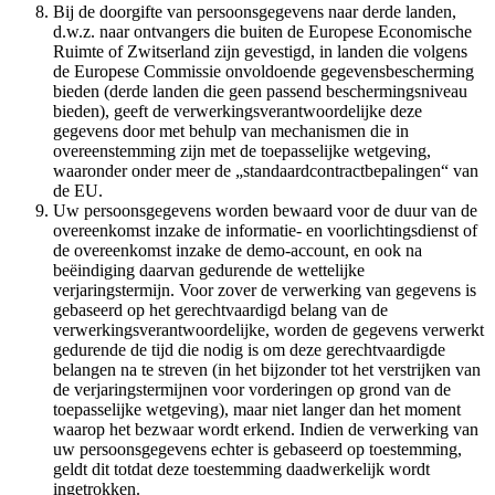
Bij de doorgifte van persoonsgegevens naar derde landen,
d.w.z. naar ontvangers die buiten de Europese Economische
Ruimte of Zwitserland zijn gevestigd, in landen die volgens
de Europese Commissie onvoldoende gegevensbescherming
bieden (derde landen die geen passend beschermingsniveau
bieden), geeft de verwerkingsverantwoordelijke deze
gegevens door met behulp van mechanismen die in
overeenstemming zijn met de toepasselijke wetgeving,
waaronder onder meer de „standaardcontractbepalingen“ van
de EU.
Uw persoonsgegevens worden bewaard voor de duur van de
overeenkomst inzake de informatie- en voorlichtingsdienst of
de overeenkomst inzake de demo-account, en ook na
beëindiging daarvan gedurende de wettelijke
verjaringstermijn. Voor zover de verwerking van gegevens is
gebaseerd op het gerechtvaardigd belang van de
verwerkingsverantwoordelijke, worden de gegevens verwerkt
gedurende de tijd die nodig is om deze gerechtvaardigde
belangen na te streven (in het bijzonder tot het verstrijken van
de verjaringstermijnen voor vorderingen op grond van de
toepasselijke wetgeving), maar niet langer dan het moment
waarop het bezwaar wordt erkend. Indien de verwerking van
uw persoonsgegevens echter is gebaseerd op toestemming,
geldt dit totdat deze toestemming daadwerkelijk wordt
ingetrokken.