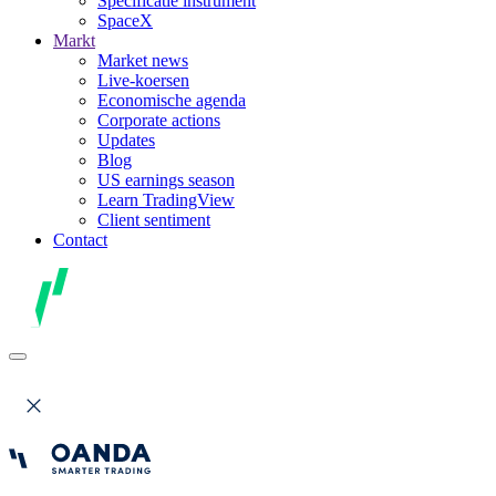
Specificatie instrument
SpaceX
Markt
Market news
Live-koersen
Economische agenda
Corporate actions
Updates
Blog
US earnings season
Learn TradingView
Client sentiment
Contact