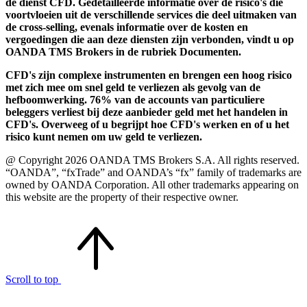
de dienst CFD. Gedetailleerde informatie over de risico's die
voortvloeien uit de verschillende services die deel uitmaken van
de cross-selling, evenals informatie over de kosten en
vergoedingen die aan deze diensten zijn verbonden, vindt u op
OANDA TMS Brokers in de rubriek Documenten.
CFD's zijn complexe instrumenten en brengen een hoog risico
met zich mee om snel geld te verliezen als gevolg van de
hefboomwerking. 76% van de accounts van particuliere
beleggers verliest bij deze aanbieder geld met het handelen in
CFD's. Overweeg of u begrijpt hoe CFD's werken en of u het
risico kunt nemen om uw geld te verliezen.
@ Copyright 2026 OANDA TMS Brokers S.A. All rights reserved.
“OANDA”, “fxTrade” and OANDA’s “fx” family of trademarks are
owned by OANDA Corporation. All other trademarks appearing on
this website are the property of their respective owner.
Scroll to top