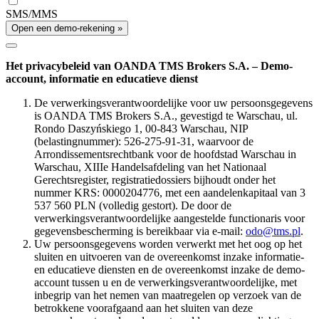
SMS/MMS
Open een demo-rekening »
Het privacybeleid van OANDA TMS Brokers S.A. – Demo-
account, informatie en educatieve dienst
De verwerkingsverantwoordelijke voor uw persoonsgegevens
is OANDA TMS Brokers S.A., gevestigd te Warschau, ul.
Rondo Daszyńskiego 1, 00-843 Warschau, NIP
(belastingnummer): 526-275-91-31, waarvoor de
Arrondissementsrechtbank voor de hoofdstad Warschau in
Warschau, XIIIe Handelsafdeling van het Nationaal
Gerechtsregister, registratiedossiers bijhoudt onder het
nummer KRS: 0000204776, met een aandelenkapitaal van 3
537 560 PLN (volledig gestort). De door de
verwerkingsverantwoordelijke aangestelde functionaris voor
gegevensbescherming is bereikbaar via e-mail:
odo@tms.pl
.
Uw persoonsgegevens worden verwerkt met het oog op het
sluiten en uitvoeren van de overeenkomst inzake informatie-
en educatieve diensten en de overeenkomst inzake de demo-
account tussen u en de verwerkingsverantwoordelijke, met
inbegrip van het nemen van maatregelen op verzoek van de
betrokkene voorafgaand aan het sluiten van deze