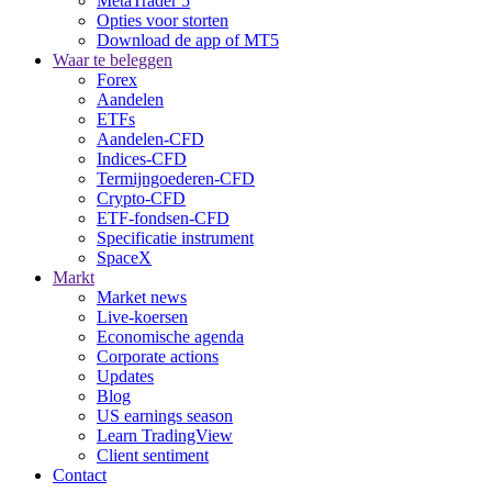
MetaTrader 5
Opties voor storten
Download de app of MT5
Waar te beleggen
Forex
Aandelen
ETFs
Aandelen-CFD
Indices-CFD
Termijngoederen-CFD
Crypto-CFD
ETF-fondsen-CFD
Specificatie instrument
SpaceX
Markt
Market news
Live-koersen
Economische agenda
Corporate actions
Updates
Blog
US earnings season
Learn TradingView
Client sentiment
Contact