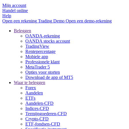
Mijn account
Handel online
Help
Open een rekening
Trading
Demo
Open een demo-rekening
Beleggen
OANDA-rekening
OANDA stocks account
TradingView
Rentepercentage
Mobiele app
Professionele klant
MetaTrader 5
Opties voor storten
Download de app of MT5
Waar te beleggen
Forex
Aandelen
ETFs
Aandelen-CFD
Indices-CFD
Termijngoederen-CFD
Crypto-CFD
ETF-fondsen-CFD