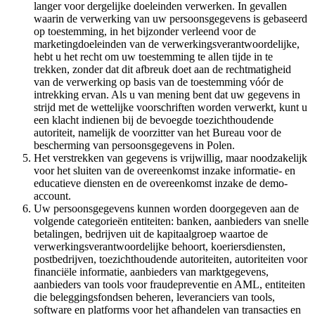
langer voor dergelijke doeleinden verwerken. In gevallen
waarin de verwerking van uw persoonsgegevens is gebaseerd
op toestemming, in het bijzonder verleend voor de
marketingdoeleinden van de verwerkingsverantwoordelijke,
hebt u het recht om uw toestemming te allen tijde in te
trekken, zonder dat dit afbreuk doet aan de rechtmatigheid
van de verwerking op basis van de toestemming vóór de
intrekking ervan. Als u van mening bent dat uw gegevens in
strijd met de wettelijke voorschriften worden verwerkt, kunt u
een klacht indienen bij de bevoegde toezichthoudende
autoriteit, namelijk de voorzitter van het Bureau voor de
bescherming van persoonsgegevens in Polen.
Het verstrekken van gegevens is vrijwillig, maar noodzakelijk
voor het sluiten van de overeenkomst inzake informatie- en
educatieve diensten en de overeenkomst inzake de demo-
account.
Uw persoonsgegevens kunnen worden doorgegeven aan de
volgende categorieën entiteiten: banken, aanbieders van snelle
betalingen, bedrijven uit de kapitaalgroep waartoe de
verwerkingsverantwoordelijke behoort, koeriersdiensten,
postbedrijven, toezichthoudende autoriteiten, autoriteiten voor
financiële informatie, aanbieders van marktgegevens,
aanbieders van tools voor fraudepreventie en AML, entiteiten
die beleggingsfondsen beheren, leveranciers van tools,
software en platforms voor het afhandelen van transacties en