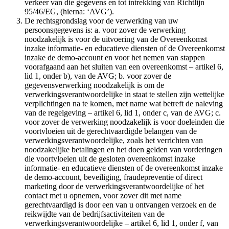
verkeer van die gegevens en tot intrekking van Richtlijn
95/46/EG, (hierna: ‘AVG’).
De rechtsgrondslag voor de verwerking van uw
persoonsgegevens is: a. voor zover de verwerking
noodzakelijk is voor de uitvoering van de Overeenkomst
inzake informatie- en educatieve diensten of de Overeenkomst
inzake de demo-account en voor het nemen van stappen
voorafgaand aan het sluiten van een overeenkomst – artikel 6,
lid 1, onder b), van de AVG; b. voor zover de
gegevensverwerking noodzakelijk is om de
verwerkingsverantwoordelijke in staat te stellen zijn wettelijke
verplichtingen na te komen, met name wat betreft de naleving
van de regelgeving – artikel 6, lid 1, onder c, van de AVG; c.
voor zover de verwerking noodzakelijk is voor doeleinden die
voortvloeien uit de gerechtvaardigde belangen van de
verwerkingsverantwoordelijke, zoals het verrichten van
noodzakelijke betalingen en het doen gelden van vorderingen
die voortvloeien uit de gesloten overeenkomst inzake
informatie- en educatieve diensten of de overeenkomst inzake
de demo-account, beveiliging, fraudepreventie of direct
marketing door de verwerkingsverantwoordelijke of het
contact met u opnemen, voor zover dit met name
gerechtvaardigd is door een van u ontvangen verzoek en de
reikwijdte van de bedrijfsactiviteiten van de
verwerkingsverantwoordelijke – artikel 6, lid 1, onder f, van