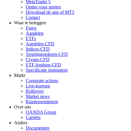
MetaTrader 5
Opties voor storten
Download de app of MT5
Contact
Waar te beleggen
Forex
Aandelen
ETFs
Aandelen-CFD
Indices-CFD
Termijngoederen-CFD
Crypto-CFD
ETF-fondsen-CFD
Specificatie instrument
Markt
Corporate actions
Live-koersen
Rollovers
Market news
Klantensentiment
Over ons
OANDA Group
Carrière
Anders
Documenten