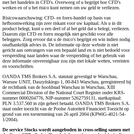
met het handelen in CFD's. Overweeg of u begrijpt hoe CFD's
werken en of u het risico kunt nemen om uw geld te verliezen.
Risicowaarschuwing: CFD- en forex-handel op basis van
hefboomwerking zijn zeer riskant voor uw kapitaal. Als u in dit
product belegt, kunt u een deel of al het geld dat u belegt, verliezen.
Daarom zijn CFD en forex mogelijk niet geschikt voor alle
beleggers. Zorg ervoor dat u de risico's begrijpt en win indien nodig
onafhankelijk advies in. De informatie op deze website is niet
gericht aan ontvangers van een bepaald land en is niet bedoeld voor
verspreiding naar landen waar de verspreiding of het gebruik van
deze informatie onverenigbaar zou zijn met lokale wetten, vereisten
en voorschriften.
OANDA TMS Brokers S.A. statutair gevestigd te Warschau,
Warsaw UNIT, Daszyńskiego 1, 00-843 Warschau, geregistreerd bij
de rechtbank van de hoofdstad Warschau in Warschau, XIII
Commercial Division of the National Court Register onder KRS-
nummer 0000204776, NIP-nummer 5262759131, startkapitaal:
PLN 3.537.560 in zijn geheel betaald. OANDA TMS Brokers S.A.
staat onder toezicht van de Poolse Autoriteit Financieel Toezicht op
grond van een toestemming van 26 april 2004 (KPWiG-4021-54-
1/2004).
De service Stocks wordt aangeboden in cross-selling samen met