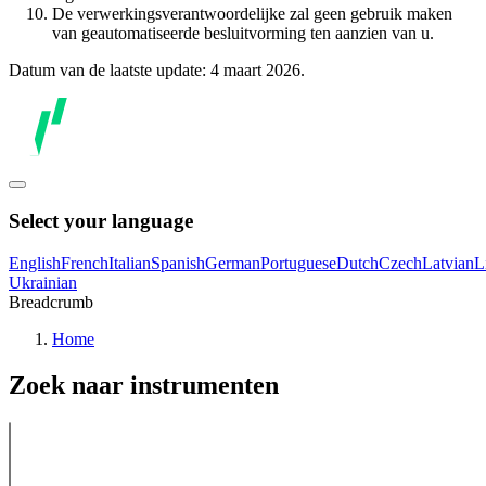
De verwerkingsverantwoordelijke zal geen gebruik maken
van geautomatiseerde besluitvorming ten aanzien van u.
Datum van de laatste update: 4 maart 2026.
Select your language
English
French
Italian
Spanish
German
Portuguese
Dutch
Czech
Latvian
L
Ukrainian
Breadcrumb
Home
Zoek naar instrumenten