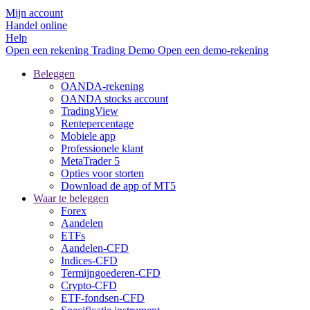
Mijn account
Handel online
Help
Open een rekening
Trading
Demo
Open een demo-rekening
Beleggen
OANDA-rekening
OANDA stocks account
TradingView
Rentepercentage
Mobiele app
Professionele klant
MetaTrader 5
Opties voor storten
Download de app of MT5
Waar te beleggen
Forex
Aandelen
ETFs
Aandelen-CFD
Indices-CFD
Termijngoederen-CFD
Crypto-CFD
ETF-fondsen-CFD