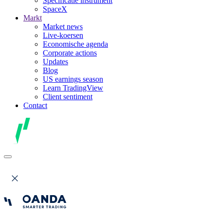
Specificatie instrument
SpaceX
Markt
Market news
Live-koersen
Economische agenda
Corporate actions
Updates
Blog
US earnings season
Learn TradingView
Client sentiment
Contact