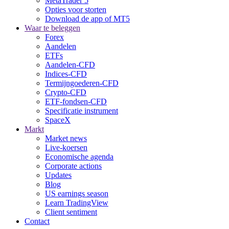
MetaTrader 5
Opties voor storten
Download de app of MT5
Waar te beleggen
Forex
Aandelen
ETFs
Aandelen-CFD
Indices-CFD
Termijngoederen-CFD
Crypto-CFD
ETF-fondsen-CFD
Specificatie instrument
SpaceX
Markt
Market news
Live-koersen
Economische agenda
Corporate actions
Updates
Blog
US earnings season
Learn TradingView
Client sentiment
Contact