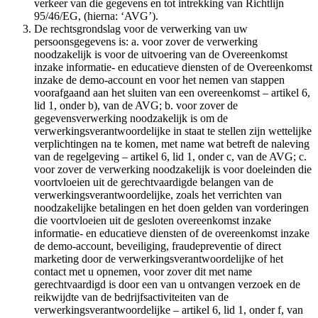
verkeer van die gegevens en tot intrekking van Richtlijn
95/46/EG, (hierna: ‘AVG’).
De rechtsgrondslag voor de verwerking van uw
persoonsgegevens is: a. voor zover de verwerking
noodzakelijk is voor de uitvoering van de Overeenkomst
inzake informatie- en educatieve diensten of de Overeenkomst
inzake de demo-account en voor het nemen van stappen
voorafgaand aan het sluiten van een overeenkomst – artikel 6,
lid 1, onder b), van de AVG; b. voor zover de
gegevensverwerking noodzakelijk is om de
verwerkingsverantwoordelijke in staat te stellen zijn wettelijke
verplichtingen na te komen, met name wat betreft de naleving
van de regelgeving – artikel 6, lid 1, onder c, van de AVG; c.
voor zover de verwerking noodzakelijk is voor doeleinden die
voortvloeien uit de gerechtvaardigde belangen van de
verwerkingsverantwoordelijke, zoals het verrichten van
noodzakelijke betalingen en het doen gelden van vorderingen
die voortvloeien uit de gesloten overeenkomst inzake
informatie- en educatieve diensten of de overeenkomst inzake
de demo-account, beveiliging, fraudepreventie of direct
marketing door de verwerkingsverantwoordelijke of het
contact met u opnemen, voor zover dit met name
gerechtvaardigd is door een van u ontvangen verzoek en de
reikwijdte van de bedrijfsactiviteiten van de
verwerkingsverantwoordelijke – artikel 6, lid 1, onder f, van