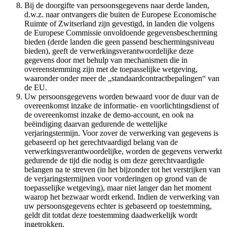
Bij de doorgifte van persoonsgegevens naar derde landen,
d.w.z. naar ontvangers die buiten de Europese Economische
Ruimte of Zwitserland zijn gevestigd, in landen die volgens
de Europese Commissie onvoldoende gegevensbescherming
bieden (derde landen die geen passend beschermingsniveau
bieden), geeft de verwerkingsverantwoordelijke deze
gegevens door met behulp van mechanismen die in
overeenstemming zijn met de toepasselijke wetgeving,
waaronder onder meer de „standaardcontractbepalingen“ van
de EU.
Uw persoonsgegevens worden bewaard voor de duur van de
overeenkomst inzake de informatie- en voorlichtingsdienst of
de overeenkomst inzake de demo-account, en ook na
beëindiging daarvan gedurende de wettelijke
verjaringstermijn. Voor zover de verwerking van gegevens is
gebaseerd op het gerechtvaardigd belang van de
verwerkingsverantwoordelijke, worden de gegevens verwerkt
gedurende de tijd die nodig is om deze gerechtvaardigde
belangen na te streven (in het bijzonder tot het verstrijken van
de verjaringstermijnen voor vorderingen op grond van de
toepasselijke wetgeving), maar niet langer dan het moment
waarop het bezwaar wordt erkend. Indien de verwerking van
uw persoonsgegevens echter is gebaseerd op toestemming,
geldt dit totdat deze toestemming daadwerkelijk wordt
ingetrokken.