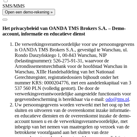
SMS/MMS
Open een demo-rekening »
Het privacybeleid van OANDA TMS Brokers S.A. – Demo-
account, informatie en educatieve dienst
De verwerkingsverantwoordelijke voor uw persoonsgegevens
is OANDA TMS Brokers S.A., gevestigd te Warschau, ul.
Rondo Daszyńskiego 1, 00-843 Warschau, NIP
(belastingnummer): 526-275-91-31, waarvoor de
Arrondissementsrechtbank voor de hoofdstad Warschau in
Warschau, XIIIe Handelsafdeling van het Nationaal
Gerechtsregister, registratiedossiers bijhoudt onder het
nummer KRS: 0000204776, met een aandelenkapitaal van 3
537 560 PLN (volledig gestort). De door de
verwerkingsverantwoordelijke aangestelde functionaris voor
gegevensbescherming is bereikbaar via e-mail:
odo@tms.pl
.
Uw persoonsgegevens worden verwerkt met het oog op het
sluiten en uitvoeren van de overeenkomst inzake informatie-
en educatieve diensten en de overeenkomst inzake de demo-
account tussen u en de verwerkingsverantwoordelijke, met
inbegrip van het nemen van maatregelen op verzoek van de
betrokkene voorafgaand aan het sluiten van deze