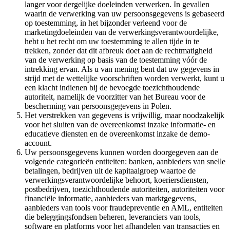
langer voor dergelijke doeleinden verwerken. In gevallen
waarin de verwerking van uw persoonsgegevens is gebaseerd
op toestemming, in het bijzonder verleend voor de
marketingdoeleinden van de verwerkingsverantwoordelijke,
hebt u het recht om uw toestemming te allen tijde in te
trekken, zonder dat dit afbreuk doet aan de rechtmatigheid
van de verwerking op basis van de toestemming vóór de
intrekking ervan. Als u van mening bent dat uw gegevens in
strijd met de wettelijke voorschriften worden verwerkt, kunt u
een klacht indienen bij de bevoegde toezichthoudende
autoriteit, namelijk de voorzitter van het Bureau voor de
bescherming van persoonsgegevens in Polen.
Het verstrekken van gegevens is vrijwillig, maar noodzakelijk
voor het sluiten van de overeenkomst inzake informatie- en
educatieve diensten en de overeenkomst inzake de demo-
account.
Uw persoonsgegevens kunnen worden doorgegeven aan de
volgende categorieën entiteiten: banken, aanbieders van snelle
betalingen, bedrijven uit de kapitaalgroep waartoe de
verwerkingsverantwoordelijke behoort, koeriersdiensten,
postbedrijven, toezichthoudende autoriteiten, autoriteiten voor
financiële informatie, aanbieders van marktgegevens,
aanbieders van tools voor fraudepreventie en AML, entiteiten
die beleggingsfondsen beheren, leveranciers van tools,
software en platforms voor het afhandelen van transacties en