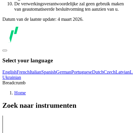
De verwerkingsverantwoordelijke zal geen gebruik maken
van geautomatiseerde besluitvorming ten aanzien van u.
Datum van de laatste update: 4 maart 2026.
Select your language
English
French
Italian
Spanish
German
Portuguese
Dutch
Czech
Latvian
L
Ukrainian
Breadcrumb
Home
Zoek naar instrumenten