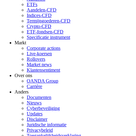
ETFs
Aandelen-CFD
Indices-CFD
Termijngoederen-CFD
Crypto-CFD
ETF-fondsen-CFD
Specificatie instrument
Markt
Corporate actions
Live-koersen
Rollovers
Market news
Klantensentiment
Over ons
OANDA Group
Carrière
Anders
Documenten
Nieuws
Cyberbeveiliging
Updates
Disclaimer
Juridische informatie
Privacybeleid
Toegankelijkheidsverklaring