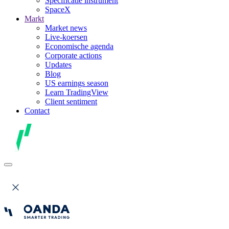
Specificatie instrument
SpaceX
Markt
Market news
Live-koersen
Economische agenda
Corporate actions
Updates
Blog
US earnings season
Learn TradingView
Client sentiment
Contact