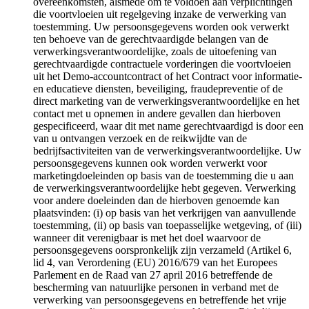
overeenkomsten, alsmede om te voldoen aan verplichtingen
die voortvloeien uit regelgeving inzake de verwerking van
toestemming. Uw persoonsgegevens worden ook verwerkt
ten behoeve van de gerechtvaardigde belangen van de
verwerkingsverantwoordelijke, zoals de uitoefening van
gerechtvaardigde contractuele vorderingen die voortvloeien
uit het Demo-accountcontract of het Contract voor informatie-
en educatieve diensten, beveiliging, fraudepreventie of de
direct marketing van de verwerkingsverantwoordelijke en het
contact met u opnemen in andere gevallen dan hierboven
gespecificeerd, waar dit met name gerechtvaardigd is door een
van u ontvangen verzoek en de reikwijdte van de
bedrijfsactiviteiten van de verwerkingsverantwoordelijke. Uw
persoonsgegevens kunnen ook worden verwerkt voor
marketingdoeleinden op basis van de toestemming die u aan
de verwerkingsverantwoordelijke hebt gegeven. Verwerking
voor andere doeleinden dan de hierboven genoemde kan
plaatsvinden: (i) op basis van het verkrijgen van aanvullende
toestemming, (ii) op basis van toepasselijke wetgeving, of (iii)
wanneer dit verenigbaar is met het doel waarvoor de
persoonsgegevens oorspronkelijk zijn verzameld (Artikel 6,
lid 4, van Verordening (EU) 2016/679 van het Europees
Parlement en de Raad van 27 april 2016 betreffende de
bescherming van natuurlijke personen in verband met de
verwerking van persoonsgegevens en betreffende het vrije