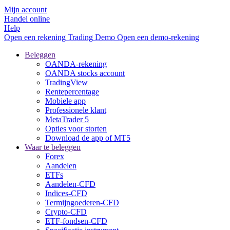
Mijn account
Handel online
Help
Open een rekening
Trading
Demo
Open een demo-rekening
Beleggen
OANDA-rekening
OANDA stocks account
TradingView
Rentepercentage
Mobiele app
Professionele klant
MetaTrader 5
Opties voor storten
Download de app of MT5
Waar te beleggen
Forex
Aandelen
ETFs
Aandelen-CFD
Indices-CFD
Termijngoederen-CFD
Crypto-CFD
ETF-fondsen-CFD