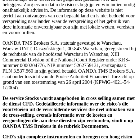
beleggers. Zorg ervoor dat u de risico's begrijpt en win indien nodig
onafhankelijk advies in. De informatie op deze website is niet
gericht aan ontvangers van een bepaald land en is niet bedoeld voor
verspreiding naar landen waar de verspreiding of het gebruik van
deze informatie onverenigbaar zou zijn met lokale wetten, vereisten
en voorschriften.
OANDA TMS Brokers S.A. statutair gevestigd te Warschau,
Warsaw UNIT, Daszyńskiego 1, 00-843 Warschau, geregistreerd bij
de rechtbank van de hoofdstad Warschau in Warschau, XIII
Commercial Division of the National Court Register onder KRS-
nummer 0000204776, NIP-nummer 5262759131, startkapitaal:
PLN 3.537.560 in zijn geheel betaald. OANDA TMS Brokers S.A.
staat onder toezicht van de Poolse Autoriteit Financieel Toezicht op
grond van een toestemming van 26 april 2004 (KPWiG-4021-54-
1/2004).
De service Stocks wordt aangeboden in cross-selling samen met
de dienst CFD. Gedetailleerde informatie over de risico's die
voortvloeien uit de verschillende services die deel uitmaken van
de cross-selling, evenals informatie over de kosten en
vergoedingen die aan deze diensten zijn verbonden, vindt u op
OANDA TMS Brokers in de rubriek Documenten.
CFD's zijn complexe instrumenten en brengen een hoog risico