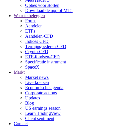
MetaTrader 5
Opties voor storten
Download de app of MT5
Waar te beleggen
Forex
Aandelen
ETFs
Aandelen-CFD
Indices-CFD
Termijngoederen-CFD
Crypto-CFD
ETF-fondsen-CFD
Specificatie instrument
SpaceX
Markt
Market news
Live-koersen
Economische agenda
Corporate actions
Updates
Blog
US earnings season
Learn TradingView
Client sentiment
Contact