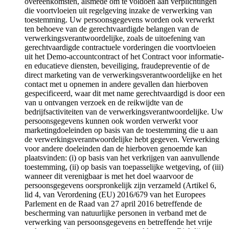
overeenkomsten, alsmede om te voldoen aan verplichtingen
die voortvloeien uit regelgeving inzake de verwerking van
toestemming. Uw persoonsgegevens worden ook verwerkt
ten behoeve van de gerechtvaardigde belangen van de
verwerkingsverantwoordelijke, zoals de uitoefening van
gerechtvaardigde contractuele vorderingen die voortvloeien
uit het Demo-accountcontract of het Contract voor informatie-
en educatieve diensten, beveiliging, fraudepreventie of de
direct marketing van de verwerkingsverantwoordelijke en het
contact met u opnemen in andere gevallen dan hierboven
gespecificeerd, waar dit met name gerechtvaardigd is door een
van u ontvangen verzoek en de reikwijdte van de
bedrijfsactiviteiten van de verwerkingsverantwoordelijke. Uw
persoonsgegevens kunnen ook worden verwerkt voor
marketingdoeleinden op basis van de toestemming die u aan
de verwerkingsverantwoordelijke hebt gegeven. Verwerking
voor andere doeleinden dan de hierboven genoemde kan
plaatsvinden: (i) op basis van het verkrijgen van aanvullende
toestemming, (ii) op basis van toepasselijke wetgeving, of (iii)
wanneer dit verenigbaar is met het doel waarvoor de
persoonsgegevens oorspronkelijk zijn verzameld (Artikel 6,
lid 4, van Verordening (EU) 2016/679 van het Europees
Parlement en de Raad van 27 april 2016 betreffende de
bescherming van natuurlijke personen in verband met de
verwerking van persoonsgegevens en betreffende het vrije