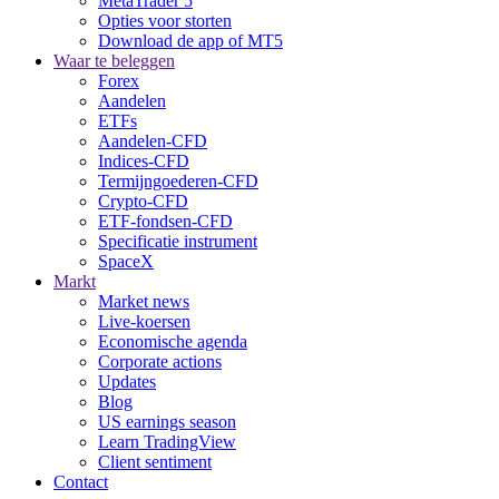
MetaTrader 5
Opties voor storten
Download de app of MT5
Waar te beleggen
Forex
Aandelen
ETFs
Aandelen-CFD
Indices-CFD
Termijngoederen-CFD
Crypto-CFD
ETF-fondsen-CFD
Specificatie instrument
SpaceX
Markt
Market news
Live-koersen
Economische agenda
Corporate actions
Updates
Blog
US earnings season
Learn TradingView
Client sentiment
Contact