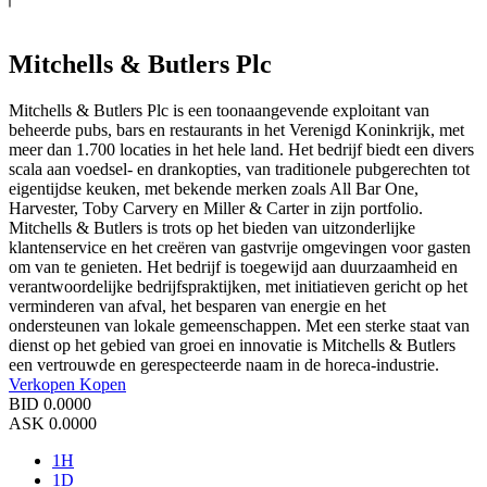
Mitchells & Butlers Plc
Mitchells & Butlers Plc is een toonaangevende exploitant van
beheerde pubs, bars en restaurants in het Verenigd Koninkrijk, met
meer dan 1.700 locaties in het hele land. Het bedrijf biedt een divers
scala aan voedsel- en drankopties, van traditionele pubgerechten tot
eigentijdse keuken, met bekende merken zoals All Bar One,
Harvester, Toby Carvery en Miller & Carter in zijn portfolio.
Mitchells & Butlers is trots op het bieden van uitzonderlijke
klantenservice en het creëren van gastvrije omgevingen voor gasten
om van te genieten. Het bedrijf is toegewijd aan duurzaamheid en
verantwoordelijke bedrijfspraktijken, met initiatieven gericht op het
verminderen van afval, het besparen van energie en het
ondersteunen van lokale gemeenschappen. Met een sterke staat van
dienst op het gebied van groei en innovatie is Mitchells & Butlers
een vertrouwde en gerespecteerde naam in de horeca-industrie.
Verkopen
Kopen
BID
0.0000
ASK
0.0000
1H
1D