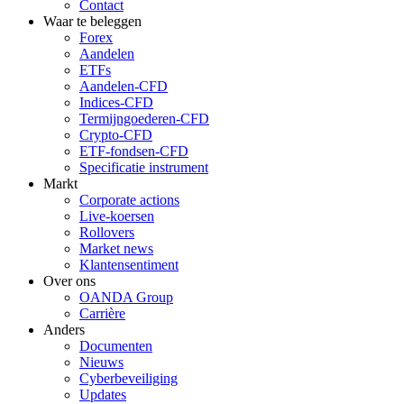
Contact
Waar te beleggen
Forex
Aandelen
ETFs
Aandelen-CFD
Indices-CFD
Termijngoederen-CFD
Crypto-CFD
ETF-fondsen-CFD
Specificatie instrument
Markt
Corporate actions
Live-koersen
Rollovers
Market news
Klantensentiment
Over ons
OANDA Group
Carrière
Anders
Documenten
Nieuws
Cyberbeveiliging
Updates