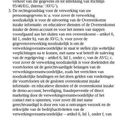
verkeer van die gegevens en tot intrekking van Richtlijn
95/46/EG, (hierna: ‘AVG’).
De rechtsgrondslag voor de verwerking van uw
persoonsgegevens is: a. voor zover de verwerking
noodzakelijk is voor de uitvoering van de Overeenkomst
inzake informatie- en educatieve diensten of de Overeenkomst
inzake de demo-account en voor het nemen van stappen
voorafgaand aan het sluiten van een overeenkomst – artikel 6,
lid 1, onder b), van de AVG; b. voor zover de
gegevensverwerking noodzakelijk is om de
verwerkingsverantwoordelijke in staat te stellen zijn wettelijke
verplichtingen na te komen, met name wat betreft de naleving
van de regelgeving – artikel 6, lid 1, onder c, van de AVG; c.
voor zover de verwerking noodzakelijk is voor doeleinden die
voortvloeien uit de gerechtvaardigde belangen van de
verwerkingsverantwoordelijke, zoals het verrichten van
noodzakelijke betalingen en het doen gelden van vorderingen
die voortvloeien uit de gesloten overeenkomst inzake
informatie- en educatieve diensten of de overeenkomst inzake
de demo-account, beveiliging, fraudepreventie of direct
marketing door de verwerkingsverantwoordelijke of het
contact met u opnemen, voor zover dit met name
gerechtvaardigd is door een van u ontvangen verzoek en de
reikwijdte van de bedrijfsactiviteiten van de
verwerkingsverantwoordelijke – artikel 6, lid 1, onder f, van