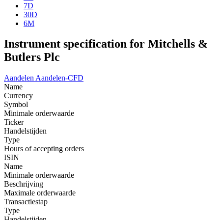
7D
30D
6M
Instrument specification for Mitchells &
Butlers Plc
Aandelen
Aandelen-CFD
Name
Currency
Symbol
Minimale orderwaarde
Ticker
Handelstijden
Type
Hours of accepting orders
ISIN
Name
Minimale orderwaarde
Beschrijving
Maximale orderwaarde
Transactiestap
Type
Handelstijden