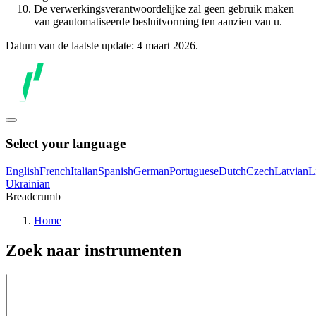
De verwerkingsverantwoordelijke zal geen gebruik maken
van geautomatiseerde besluitvorming ten aanzien van u.
Datum van de laatste update: 4 maart 2026.
Select your language
English
French
Italian
Spanish
German
Portuguese
Dutch
Czech
Latvian
L
Ukrainian
Breadcrumb
Home
Zoek naar instrumenten