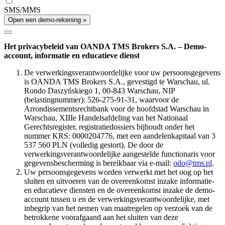
SMS/MMS
Open een demo-rekening »
Het privacybeleid van OANDA TMS Brokers S.A. – Demo-
account, informatie en educatieve dienst
De verwerkingsverantwoordelijke voor uw persoonsgegevens
is OANDA TMS Brokers S.A., gevestigd te Warschau, ul.
Rondo Daszyńskiego 1, 00-843 Warschau, NIP
(belastingnummer): 526-275-91-31, waarvoor de
Arrondissementsrechtbank voor de hoofdstad Warschau in
Warschau, XIIIe Handelsafdeling van het Nationaal
Gerechtsregister, registratiedossiers bijhoudt onder het
nummer KRS: 0000204776, met een aandelenkapitaal van 3
537 560 PLN (volledig gestort). De door de
verwerkingsverantwoordelijke aangestelde functionaris voor
gegevensbescherming is bereikbaar via e-mail:
odo@tms.pl
.
Uw persoonsgegevens worden verwerkt met het oog op het
sluiten en uitvoeren van de overeenkomst inzake informatie-
en educatieve diensten en de overeenkomst inzake de demo-
account tussen u en de verwerkingsverantwoordelijke, met
inbegrip van het nemen van maatregelen op verzoek van de
betrokkene voorafgaand aan het sluiten van deze