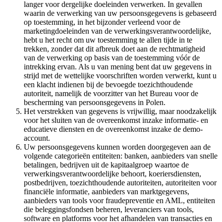
langer voor dergelijke doeleinden verwerken. In gevallen
waarin de verwerking van uw persoonsgegevens is gebaseerd
op toestemming, in het bijzonder verleend voor de
marketingdoeleinden van de verwerkingsverantwoordelijke,
hebt u het recht om uw toestemming te allen tijde in te
trekken, zonder dat dit afbreuk doet aan de rechtmatigheid
van de verwerking op basis van de toestemming vóór de
intrekking ervan. Als u van mening bent dat uw gegevens in
strijd met de wettelijke voorschriften worden verwerkt, kunt u
een klacht indienen bij de bevoegde toezichthoudende
autoriteit, namelijk de voorzitter van het Bureau voor de
bescherming van persoonsgegevens in Polen.
Het verstrekken van gegevens is vrijwillig, maar noodzakelijk
voor het sluiten van de overeenkomst inzake informatie- en
educatieve diensten en de overeenkomst inzake de demo-
account.
Uw persoonsgegevens kunnen worden doorgegeven aan de
volgende categorieën entiteiten: banken, aanbieders van snelle
betalingen, bedrijven uit de kapitaalgroep waartoe de
verwerkingsverantwoordelijke behoort, koeriersdiensten,
postbedrijven, toezichthoudende autoriteiten, autoriteiten voor
financiële informatie, aanbieders van marktgegevens,
aanbieders van tools voor fraudepreventie en AML, entiteiten
die beleggingsfondsen beheren, leveranciers van tools,
software en platforms voor het afhandelen van transacties en