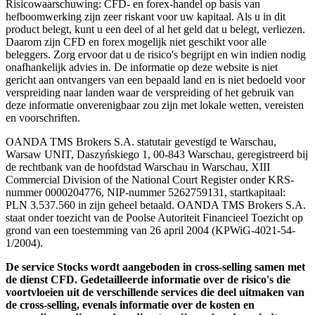
Risicowaarschuwing: CFD- en forex-handel op basis van
hefboomwerking zijn zeer riskant voor uw kapitaal. Als u in dit
product belegt, kunt u een deel of al het geld dat u belegt, verliezen.
Daarom zijn CFD en forex mogelijk niet geschikt voor alle
beleggers. Zorg ervoor dat u de risico's begrijpt en win indien nodig
onafhankelijk advies in. De informatie op deze website is niet
gericht aan ontvangers van een bepaald land en is niet bedoeld voor
verspreiding naar landen waar de verspreiding of het gebruik van
deze informatie onverenigbaar zou zijn met lokale wetten, vereisten
en voorschriften.
OANDA TMS Brokers S.A. statutair gevestigd te Warschau,
Warsaw UNIT, Daszyńskiego 1, 00-843 Warschau, geregistreerd bij
de rechtbank van de hoofdstad Warschau in Warschau, XIII
Commercial Division of the National Court Register onder KRS-
nummer 0000204776, NIP-nummer 5262759131, startkapitaal:
PLN 3.537.560 in zijn geheel betaald. OANDA TMS Brokers S.A.
staat onder toezicht van de Poolse Autoriteit Financieel Toezicht op
grond van een toestemming van 26 april 2004 (KPWiG-4021-54-
1/2004).
De service Stocks wordt aangeboden in cross-selling samen met
de dienst CFD. Gedetailleerde informatie over de risico's die
voortvloeien uit de verschillende services die deel uitmaken van
de cross-selling, evenals informatie over de kosten en