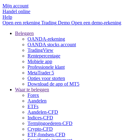
Mijn account
Handel online
Help
Open een rekening
Trading
Demo
Open een demo-rekening
Beleggen
OANDA-rekening
OANDA stocks account
TradingView
Rentepercentage
Mobiele app
Professionele klant
MetaTrader 5
Opties voor storten
Download de app of MT5
Waar te beleggen
Forex
Aandelen
ETFs
Aandelen-CFD
Indices-CFD
Termijngoederen-CFD
Crypto-CFD
ETF-fondsen-CFD