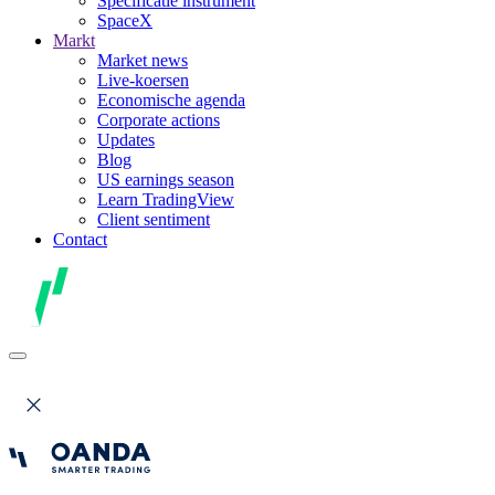
Specificatie instrument
SpaceX
Markt
Market news
Live-koersen
Economische agenda
Corporate actions
Updates
Blog
US earnings season
Learn TradingView
Client sentiment
Contact