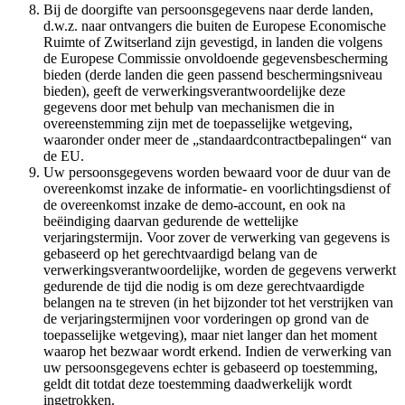
Bij de doorgifte van persoonsgegevens naar derde landen,
d.w.z. naar ontvangers die buiten de Europese Economische
Ruimte of Zwitserland zijn gevestigd, in landen die volgens
de Europese Commissie onvoldoende gegevensbescherming
bieden (derde landen die geen passend beschermingsniveau
bieden), geeft de verwerkingsverantwoordelijke deze
gegevens door met behulp van mechanismen die in
overeenstemming zijn met de toepasselijke wetgeving,
waaronder onder meer de „standaardcontractbepalingen“ van
de EU.
Uw persoonsgegevens worden bewaard voor de duur van de
overeenkomst inzake de informatie- en voorlichtingsdienst of
de overeenkomst inzake de demo-account, en ook na
beëindiging daarvan gedurende de wettelijke
verjaringstermijn. Voor zover de verwerking van gegevens is
gebaseerd op het gerechtvaardigd belang van de
verwerkingsverantwoordelijke, worden de gegevens verwerkt
gedurende de tijd die nodig is om deze gerechtvaardigde
belangen na te streven (in het bijzonder tot het verstrijken van
de verjaringstermijnen voor vorderingen op grond van de
toepasselijke wetgeving), maar niet langer dan het moment
waarop het bezwaar wordt erkend. Indien de verwerking van
uw persoonsgegevens echter is gebaseerd op toestemming,
geldt dit totdat deze toestemming daadwerkelijk wordt
ingetrokken.