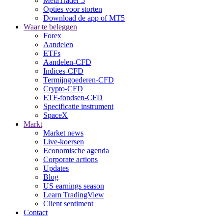
MetaTrader 5
Opties voor storten
Download de app of MT5
Waar te beleggen
Forex
Aandelen
ETFs
Aandelen-CFD
Indices-CFD
Termijngoederen-CFD
Crypto-CFD
ETF-fondsen-CFD
Specificatie instrument
SpaceX
Markt
Market news
Live-koersen
Economische agenda
Corporate actions
Updates
Blog
US earnings season
Learn TradingView
Client sentiment
Contact