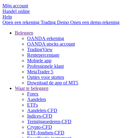
Mijn account
Handel online
Help
Open een rekening
Trading
Demo
Open een demo-rekening
Beleggen
OANDA-rekening
OANDA stocks account
TradingView
Rentepercentage
Mobiele app
Professionele klant
MetaTrader 5
Opties voor storten
Download de app of MT5
Waar te beleggen
Forex
Aandelen
ETFs
Aandelen-CFD
Indices-CFD
Termijngoederen-CFD
Crypto-CFD
ETF-fondsen-CFD