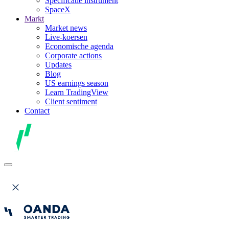
Specificatie instrument
SpaceX
Markt
Market news
Live-koersen
Economische agenda
Corporate actions
Updates
Blog
US earnings season
Learn TradingView
Client sentiment
Contact