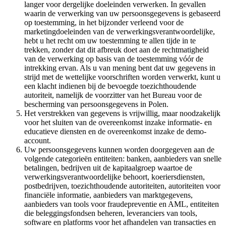
langer voor dergelijke doeleinden verwerken. In gevallen
waarin de verwerking van uw persoonsgegevens is gebaseerd
op toestemming, in het bijzonder verleend voor de
marketingdoeleinden van de verwerkingsverantwoordelijke,
hebt u het recht om uw toestemming te allen tijde in te
trekken, zonder dat dit afbreuk doet aan de rechtmatigheid
van de verwerking op basis van de toestemming vóór de
intrekking ervan. Als u van mening bent dat uw gegevens in
strijd met de wettelijke voorschriften worden verwerkt, kunt u
een klacht indienen bij de bevoegde toezichthoudende
autoriteit, namelijk de voorzitter van het Bureau voor de
bescherming van persoonsgegevens in Polen.
Het verstrekken van gegevens is vrijwillig, maar noodzakelijk
voor het sluiten van de overeenkomst inzake informatie- en
educatieve diensten en de overeenkomst inzake de demo-
account.
Uw persoonsgegevens kunnen worden doorgegeven aan de
volgende categorieën entiteiten: banken, aanbieders van snelle
betalingen, bedrijven uit de kapitaalgroep waartoe de
verwerkingsverantwoordelijke behoort, koeriersdiensten,
postbedrijven, toezichthoudende autoriteiten, autoriteiten voor
financiële informatie, aanbieders van marktgegevens,
aanbieders van tools voor fraudepreventie en AML, entiteiten
die beleggingsfondsen beheren, leveranciers van tools,
software en platforms voor het afhandelen van transacties en