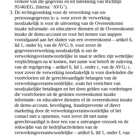
verkeer van die gegevens en tot intrekking van Richtlijn
95/46/EG, (hierna: ‘AVG’).
De rechtsgrondslag voor de verwerking van uw
persoonsgegevens is: a. voor zover de verwerking
noodzakelijk is voor de uitvoering van de Overeenkomst
inzake informatie- en educatieve diensten of de Overeenkomst
inzake de demo-account en voor het nemen van stappen
voorafgaand aan het sluiten van een overeenkomst – artikel 6,
lid 1, onder b), van de AVG; b. voor zover de
gegevensverwerking noodzakelijk is om de
verwerkingsverantwoordelijke in staat te stellen zijn wettelijke
verplichtingen na te komen, met name wat betreft de naleving
van de regelgeving – artikel 6, lid 1, onder c, van de AVG; c.
voor zover de verwerking noodzakelijk is voor doeleinden die
voortvloeien uit de gerechtvaardigde belangen van de
verwerkingsverantwoordelijke, zoals het verrichten van
noodzakelijke betalingen en het doen gelden van vorderingen
die voortvloeien uit de gesloten overeenkomst inzake
informatie- en educatieve diensten of de overeenkomst inzake
de demo-account, beveiliging, fraudepreventie of direct
marketing door de verwerkingsverantwoordelijke of het
contact met u opnemen, voor zover dit met name
gerechtvaardigd is door een van u ontvangen verzoek en de
reikwijdte van de bedrijfsactiviteiten van de
verwerkingsverantwoordelijke – artikel 6, lid 1, onder f, van