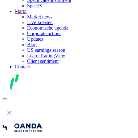
Specificatie instrument
SpaceX
Markt
Market news
Live-koersen
Economische agenda
Corporate actions
Updates
Blog
US earnings season
Learn TradingView
Client sentiment
Contact