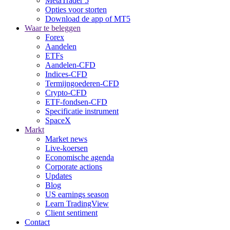
MetaTrader 5
Opties voor storten
Download de app of MT5
Waar te beleggen
Forex
Aandelen
ETFs
Aandelen-CFD
Indices-CFD
Termijngoederen-CFD
Crypto-CFD
ETF-fondsen-CFD
Specificatie instrument
SpaceX
Markt
Market news
Live-koersen
Economische agenda
Corporate actions
Updates
Blog
US earnings season
Learn TradingView
Client sentiment
Contact