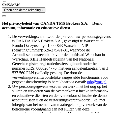
SMS/MMS
Open een demo-rekening »
Het privacybeleid van OANDA TMS Brokers S.A. – Demo-
account, informatie en educatieve dienst
De verwerkingsverantwoordelijke voor uw persoonsgegevens
is OANDA TMS Brokers S.A., gevestigd te Warschau, ul.
Rondo Daszyńskiego 1, 00-843 Warschau, NIP
(belastingnummer): 526-275-91-31, waarvoor de
Arrondissementsrechtbank voor de hoofdstad Warschau in
Warschau, XIIIe Handelsafdeling van het Nationaal
Gerechtsregister, registratiedossiers bijhoudt onder het
nummer KRS: 0000204776, met een aandelenkapitaal van 3
537 560 PLN (volledig gestort). De door de
verwerkingsverantwoordelijke aangestelde functionaris voor
gegevensbescherming is bereikbaar via e-mail:
odo@tms.pl
.
Uw persoonsgegevens worden verwerkt met het oog op het
sluiten en uitvoeren van de overeenkomst inzake informatie-
en educatieve diensten en de overeenkomst inzake de demo-
account tussen u en de verwerkingsverantwoordelijke, met
inbegrip van het nemen van maatregelen op verzoek van de
betrokkene voorafgaand aan het sluiten van deze