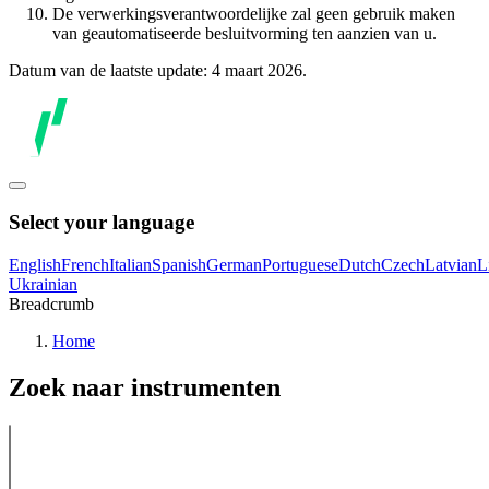
De verwerkingsverantwoordelijke zal geen gebruik maken
van geautomatiseerde besluitvorming ten aanzien van u.
Datum van de laatste update: 4 maart 2026.
Select your language
English
French
Italian
Spanish
German
Portuguese
Dutch
Czech
Latvian
L
Ukrainian
Breadcrumb
Home
Zoek naar instrumenten