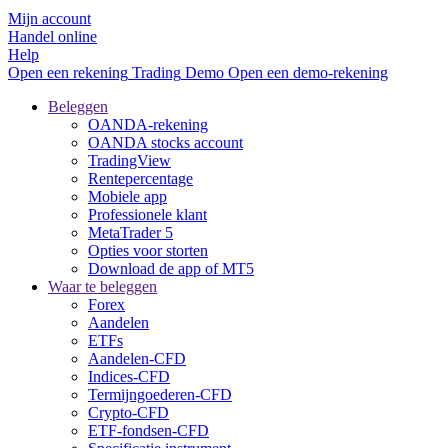
Mijn account
Handel online
Help
Open een rekening
Trading
Demo
Open een demo-rekening
Beleggen
OANDA-rekening
OANDA stocks account
TradingView
Rentepercentage
Mobiele app
Professionele klant
MetaTrader 5
Opties voor storten
Download de app of MT5
Waar te beleggen
Forex
Aandelen
ETFs
Aandelen-CFD
Indices-CFD
Termijngoederen-CFD
Crypto-CFD
ETF-fondsen-CFD