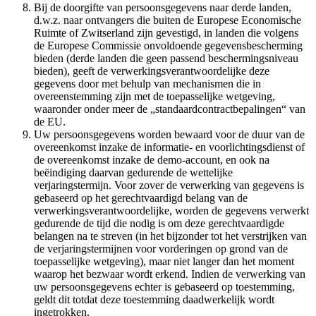
Bij de doorgifte van persoonsgegevens naar derde landen,
d.w.z. naar ontvangers die buiten de Europese Economische
Ruimte of Zwitserland zijn gevestigd, in landen die volgens
de Europese Commissie onvoldoende gegevensbescherming
bieden (derde landen die geen passend beschermingsniveau
bieden), geeft de verwerkingsverantwoordelijke deze
gegevens door met behulp van mechanismen die in
overeenstemming zijn met de toepasselijke wetgeving,
waaronder onder meer de „standaardcontractbepalingen“ van
de EU.
Uw persoonsgegevens worden bewaard voor de duur van de
overeenkomst inzake de informatie- en voorlichtingsdienst of
de overeenkomst inzake de demo-account, en ook na
beëindiging daarvan gedurende de wettelijke
verjaringstermijn. Voor zover de verwerking van gegevens is
gebaseerd op het gerechtvaardigd belang van de
verwerkingsverantwoordelijke, worden de gegevens verwerkt
gedurende de tijd die nodig is om deze gerechtvaardigde
belangen na te streven (in het bijzonder tot het verstrijken van
de verjaringstermijnen voor vorderingen op grond van de
toepasselijke wetgeving), maar niet langer dan het moment
waarop het bezwaar wordt erkend. Indien de verwerking van
uw persoonsgegevens echter is gebaseerd op toestemming,
geldt dit totdat deze toestemming daadwerkelijk wordt
ingetrokken.