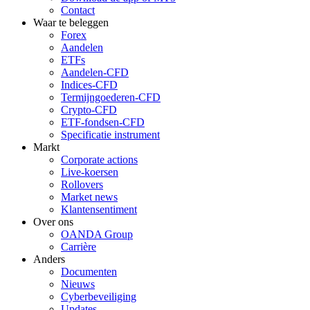
Contact
Waar te beleggen
Forex
Aandelen
ETFs
Aandelen-CFD
Indices-CFD
Termijngoederen-CFD
Crypto-CFD
ETF-fondsen-CFD
Specificatie instrument
Markt
Corporate actions
Live-koersen
Rollovers
Market news
Klantensentiment
Over ons
OANDA Group
Carrière
Anders
Documenten
Nieuws
Cyberbeveiliging
Updates