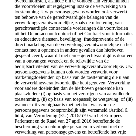
overeenkomsten, alsmede om te voldoen aan verplichtingen
die voortvloeien uit regelgeving inzake de verwerking van
toestemming. Uw persoonsgegevens worden ook verwerkt
ten behoeve van de gerechtvaardigde belangen van de
verwerkingsverantwoordelijke, zoals de uitoefening van
gerechtvaardigde contractuele vorderingen die voortvloeien
uit het Demo-accountcontract of het Contract voor informatie-
en educatieve diensten, beveiliging, fraudepreventie of de
direct marketing van de verwerkingsverantwoordelijke en het
contact met u opnemen in andere gevallen dan hierboven
gespecificeerd, waar dit met name gerechtvaardigd is door een
van u ontvangen verzoek en de reikwijdte van de
bedrijfsactiviteiten van de verwerkingsverantwoordelijke. Uw
persoonsgegevens kunnen ook worden verwerkt voor
marketingdoeleinden op basis van de toestemming die u aan
de verwerkingsverantwoordelijke hebt gegeven. Verwerking
voor andere doeleinden dan de hierboven genoemde kan
plaatsvinden: (i) op basis van het verkrijgen van aanvullende
toestemming, (ii) op basis van toepasselijke wetgeving, of (iii)
wanneer dit verenigbaar is met het doel waarvoor de
persoonsgegevens oorspronkelijk zijn verzameld (Artikel 6,
lid 4, van Verordening (EU) 2016/679 van het Europees
Parlement en de Raad van 27 april 2016 betreffende de
bescherming van natuurlijke personen in verband met de
verwerking van persoonsgegevens en betreffende het vrije