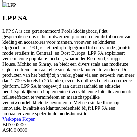
LPP SA
LPP SA is een gerenommeerd Pools kledingbedrijf dat
gespecialiseerd is in het ontwerpen, produceren en distribueren van
kleding en accessoires voor mannen, vrouwen en kinderen.
Opgericht in 1991, is het bedrijf uitgegroeid tot een van de grootste
mode-retailers in Centraal- en Oost-Europa. LPP SA exploiteert
verschillende populaire merken, waaronder Reserved, Cropp,
House, Mohito en Sinsay, en biedt een divers scala aan modieuze
stijlen en trends om aan elke smaak en elk budget te voldoen. De
producten van het bedrijf zijn verkrijgbaar via een netwerk van meer
dan 1.700 winkels in 25 landen, evenals online via het e-commerce
platform. LPP SA is toegewijd aan duurzaamheid en ethische
bedrijfspraktijken en implementeert verschillende initiatieven om de
milieueffecten te verminderen en maatschappelijke
verantwoordelijkheid te bevorderen. Met een sterke focus op
innovatie, kwaliteit en klanttevredenheid blijft LPP SA een
toonaangevende speler in de mode-industrie.
Verkopen
Kopen
BID
0.0000
ASK
0.0000