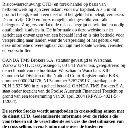
Risicowaarschuwing: CFD- en forex-handel op basis van
hefboomwerking zijn zeer riskant voor uw kapitaal. Als u in dit
product belegt, kunt u een deel of al het geld dat u belegt, verliezen.
Daarom zijn CFD en forex mogelijk niet geschikt voor alle
beleggers. Zorg ervoor dat u de risico's begrijpt en win indien nodig
onafhankelijk advies in. De informatie op deze website is niet
gericht aan ontvangers van een bepaald land en is niet bedoeld voor
verspreiding naar landen waar de verspreiding of het gebruik van
deze informatie onverenigbaar zou zijn met lokale wetten, vereisten
en voorschriften.
OANDA TMS Brokers S.A. statutair gevestigd te Warschau,
Warsaw UNIT, Daszyńskiego 1, 00-843 Warschau, geregistreerd bij
de rechtbank van de hoofdstad Warschau in Warschau, XIII
Commercial Division of the National Court Register onder KRS-
nummer 0000204776, NIP-nummer 5262759131, startkapitaal:
PLN 3.537.560 in zijn geheel betaald. OANDA TMS Brokers S.A.
staat onder toezicht van de Poolse Autoriteit Financieel Toezicht op
grond van een toestemming van 26 april 2004 (KPWiG-4021-54-
1/2004).
De service Stocks wordt aangeboden in cross-selling samen met
de dienst CFD. Gedetailleerde informatie over de risico's die
voortvloeien uit de verschillende services die deel uitmaken van
de cross-selling, evenals informatie over de kosten en