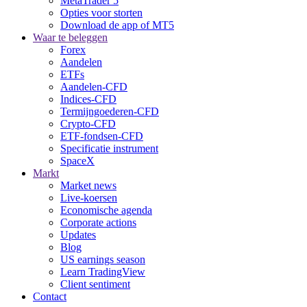
MetaTrader 5
Opties voor storten
Download de app of MT5
Waar te beleggen
Forex
Aandelen
ETFs
Aandelen-CFD
Indices-CFD
Termijngoederen-CFD
Crypto-CFD
ETF-fondsen-CFD
Specificatie instrument
SpaceX
Markt
Market news
Live-koersen
Economische agenda
Corporate actions
Updates
Blog
US earnings season
Learn TradingView
Client sentiment
Contact