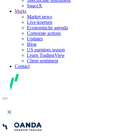
Specificatie instrument
SpaceX
Markt
Market news
Live-koersen
Economische agenda
Corporate actions
Updates
Blog
US earnings season
Learn TradingView
Client sentiment
Contact