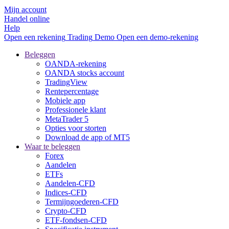
Mijn account
Handel online
Help
Open een rekening
Trading
Demo
Open een demo-rekening
Beleggen
OANDA-rekening
OANDA stocks account
TradingView
Rentepercentage
Mobiele app
Professionele klant
MetaTrader 5
Opties voor storten
Download de app of MT5
Waar te beleggen
Forex
Aandelen
ETFs
Aandelen-CFD
Indices-CFD
Termijngoederen-CFD
Crypto-CFD
ETF-fondsen-CFD