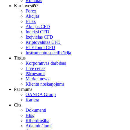
Kontakts
Kur investēt?
Forex
Akcijas
ETFs
Akcijas CFD
Indeksi CFD
Izejvielas CFD
Kriptovalūtas CFD
ETF fondi CFD
Instrumentu specifikācija
Tirgus
Korporatīvās darbības
Live cenas
Pārnesumi
Market news
Klientu noskaņojums
Par mums
OANDA Group
Karjera
Cits
Dokumenti
Blog
Kiberdrošība
Atjauninājumi