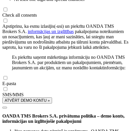
Check all consents
Apstiprinu, ka esmu izlasījis(-usi) un piekrītu OANDA TMS
Brokers S.A.
informācijas un izglītības
pakalpojuma noteikumiem
un nosacījumiem, kas ļauj ar mani sazināties, lai sniegtu man
piedāvājumu un nodrošinātu atbalstu pa tālruni konta pārvaldībai. Es
saprotu, ka varu no šī pakalpojuma jebkurā laikā atteikties.
Es piekrītu saņemt mārketinga informāciju no OANDA TMS
Brokers S.A. par produktiem un pakalpojumiem, piemēram,
jaunumiem un akcijām, uz manu norādīto kontaktinformāciju:
E-pasta
SMS/MMS
ATVĒRT DEMO KONTU »
OANDA TMS Brokers S.A. privātuma politika – demo konts,
informācijas un izglītojošie pakalpojumi