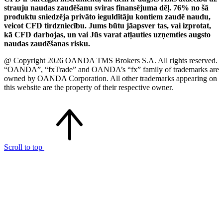
strauju naudas zaudēšanu sviras finansējuma dēļ. 76% no šā
produktu sniedzēja privāto ieguldītāju kontiem zaudē naudu,
veicot CFD tirdzniecību. Jums būtu jāapsver tas, vai izprotat,
kā CFD darbojas, un vai Jūs varat atļauties uzņemties augsto
naudas zaudēšanas risku.
@ Copyright 2026 OANDA TMS Brokers S.A. All rights reserved.
“OANDA”, “fxTrade” and OANDA’s “fx” family of trademarks are
owned by OANDA Corporation. All other trademarks appearing on
this website are the property of their respective owner.
Scroll to top