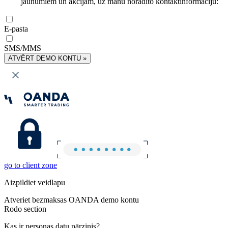
jaunumiem un akcijām, uz manu norādīto kontaktinformāciju:
E-pasta
SMS/MMS
ATVĒRT DEMO KONTU »
go to client zone
Aizpildiet veidlapu
Atveriet bezmaksas OANDA demo kontu
Rodo section
Kas ir personas datu pārzinis?