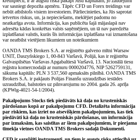
kredītplecu, ir ar augstu riska pakāpi Jūsu kapitālam, jo zaudējumi
var sasniegt depozīta apmēru. Tāpēc CFD un Forex treidings var
nebūt atbilstošs visiem investoriem. Pārliecinieties, ka Jūs saprotat
ietvertos riskus, un, ja nepieciešams, meklējiet padomu no
neatkarīga avota. Informācija, kas publicēta šajā mājaslapā nav
adresēta kādas konkrētas valsts saņēmējiem, un tā nav paredzēta
izplatīšanai valstīs, kurās šīs informācijas izplatīšana vai izmantošana
var neatbilst vietējiem likumiem un noteikumiem
OANDA TMS Brokers S.A. ar reģistrēto galveno mītni Warsaw
UNIT, Daszyńskiego 1, 00-843 Varšavā, Polijā, kas ir reģistrēta
Galvaspilsētas Varšavas Apgabaltiesā Varšavā, 13. Nacionālā tiesu
reģistra komercnodaļā ar numuru 0000204776, NIP 5262759131,
sākuma kapitāls: PLN 3 537,560 apmaksāts pilnībā. OANDA TMS
Brokers S.A. ir pakļauts Polijas Finanšu uzraudzības iestādes
uzraudzībai, balstoties uz pilnvarojumu no 2004. gada 26. aprīļa
(KPWig-4021-54-1/2004).
Pakalpojums Stocks tiek piedāvāts kā daļa no krusteniskās
pārdošanas kopā ar pakalpojumu CFD. Detalizēta informācija
par riskiem, kas izriet no atsevišķiem pakalpojumiem, kas tiek
piedāvāti kā daļa no krusteniskās pārdošanas, un informācija
par izmaksām, kas saistītas ar šiem pakalpojumiem, ir pieejama
tīmekļa vietnes OANDA TMS Brokers sadaļā Dokumenti.
CFD ir sarežģīti instrumenti, un tiem ir augsts risks attiecībā uz