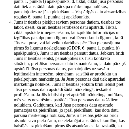
panta 1. punkta f) apakšpunkts; d. tiktāl, ciktāl jūsu personas
dati tiek apstrādāti datu pārziņa mārketinga nolūkos,
pamatojoties uz jūsu piekrišanu – Vispārīgās datu aizsardzības
regulas 6. panta 1. punkta a) apakšpunkts.
Jums ir tiesības piekļūt saviem personas datiem, tiesības tos
labot, dzēst, kā arī tiesības ierobežot datu apstrādi. Tiktāl,
ciktāl apstrāde ir nepieciešama, lai izpildītu Informācijas un
izglītības pakalpojumu līgumu vai Demo konta līgumu, kurā
Jūs esat puse, vai lai veiktu darbības pēc Jūsu pieprasījuma
pirms šo līgumu noslēgšanas (GDPR 6. panta 1. punkta b)
apakšpunkts), Jums ir arī tiesības pārsūtīt datus. Jebkurā brīdī
Jums ir tiesības iebilst, pamatojoties uz Jūsu konkrēto
situāciju, pret Jūsu personas datu izmantošanu, ja datu pārziņš
apstrādā Jūsu personas datus, pamatojoties uz savām
leģitīmajām interesēm, piemēram, saistībā ar produktu un
pakalpojumu mārketingu. Ja Jūsu personas dati tiek apstrādāti
mārketinga nolūkos, Jums ir tiesības jebkurā brīdī iebilst pret
Jūsu personas datu apstrādi šādā mārketingā, ieskaitot
profilēšanu. Ja Jūs iebilstat pret apstrādi mārketinga nolūkos,
mēs vairs nevarēsim apstrādāt Jūsu personas datus šādiem
nolūkiem. Gadījumos, kad Jūsu personas datu apstrāde
pamatojas uz piekrišanu, jo īpaši piekrišanu, kas dota datu
pārziņa mārketinga nolūkos, Jums ir tiesības jebkurā brīdī
atsaukt savu piekrišanu, neietekmējot apstrādes likumību, kas
balstījās uz piekrišanu pirms tās atsaukšanas. Ja uzskatāt, ka