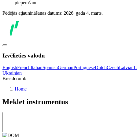
pieņemšanu.
Pēdējās atjaunināšanas datums: 2026. gada 4. marts.
Izvēlieties valodu
English
French
Italian
Spanish
German
Portuguese
Dutch
Czech
Latvian
L
Ukrainian
Breadcrumb
Home
Meklēt instrumentus