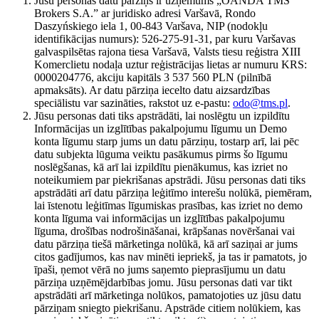
Jūsu personas datu pārziņš ir uzņēmums „OANDA TMS
Brokers S.A.” ar juridisko adresi Varšavā, Rondo
Daszyńskiego iela 1, 00-843 Varšava, NIP (nodokļu
identifikācijas numurs): 526-275-91-31, par kuru Varšavas
galvaspilsētas rajona tiesa Varšavā, Valsts tiesu reģistra XIII
Komerclietu nodaļa uztur reģistrācijas lietas ar numuru KRS:
0000204776, akciju kapitāls 3 537 560 PLN (pilnībā
apmaksāts). Ar datu pārziņa iecelto datu aizsardzības
speciālistu var sazināties, rakstot uz e-pastu:
odo@tms.pl
.
Jūsu personas dati tiks apstrādāti, lai noslēgtu un izpildītu
Informācijas un izglītības pakalpojumu līgumu un Demo
konta līgumu starp jums un datu pārziņu, tostarp arī, lai pēc
datu subjekta lūguma veiktu pasākumus pirms šo līgumu
noslēgšanas, kā arī lai izpildītu pienākumus, kas izriet no
noteikumiem par piekrišanas apstrādi. Jūsu personas dati tiks
apstrādāti arī datu pārziņa leģitīmo interešu nolūkā, piemēram,
lai īstenotu leģitīmas līgumiskas prasības, kas izriet no demo
konta līguma vai informācijas un izglītības pakalpojumu
līguma, drošības nodrošināšanai, krāpšanas novēršanai vai
datu pārziņa tiešā mārketinga nolūkā, kā arī saziņai ar jums
citos gadījumos, kas nav minēti iepriekš, ja tas ir pamatots, jo
īpaši, ņemot vērā no jums saņemto pieprasījumu un datu
pārziņa uzņēmējdarbības jomu. Jūsu personas dati var tikt
apstrādāti arī mārketinga nolūkos, pamatojoties uz jūsu datu
pārziņam sniegto piekrišanu. Apstrāde citiem nolūkiem, kas