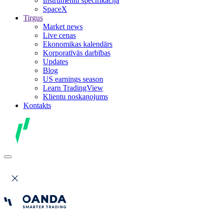
Instrumentu specifikācija
SpaceX
Tirgus
Market news
Live cenas
Ekonomikas kalendārs
Korporatīvās darbības
Updates
Blog
US earnings season
Learn TradingView
Klientu noskaņojums
Kontakts