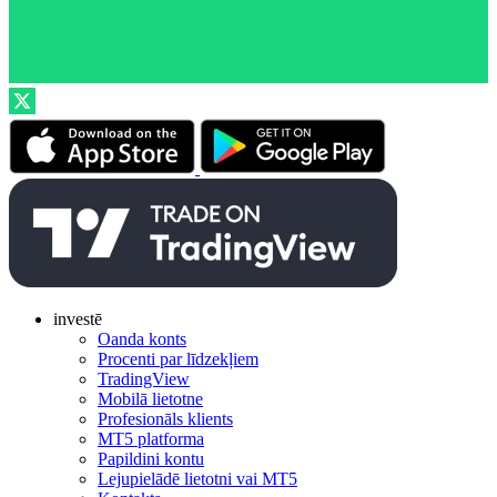
investē
Oanda konts
Procenti par līdzekļiem
TradingView
Mobilā lietotne
Profesionāls klients
MT5 platforma
Papildini kontu
Lejupielādē lietotni vai MT5