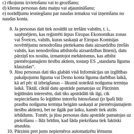
c) rīkojumu izvietošanu vai to grozīšanu;
d) klienta personas datu maiņu vai atjaunināšanu;
e) norādījumu iesniegšanu par naudas iemaksu vai izņemšanu no
naudas konta.
Ja personas dati tiek nosūtīti uz trešām valstīm, t. i.,
saņēmējiem, kas reģistrēti ārpus Eiropas Ekonomikas zonas
vai Šveices, valstīs, kuras saskaņā ar Eiropas Komisijas
novērtējumu nenodrošina pietiekamu datu aizsardzību (trešās
valstis, kas nenodrošina atbilstošu aizsardzības līmeni), datu
pārziņš tos nosūta, izmantojot mehānismus, kas atbilst
piemērojamajiem tiesību aktiem, tostarp ES „standarta līguma
klauzulas“.
Jūsu personas dati tiks glabāti visā Informācijas un izglītības
pakalpojumu līguma vai Demo konta līguma darbības laikā,
kā arī pēc tā izbeigšanas – likumā noteiktā noilguma termiņa
laikā. Tiktāl, ciktāl datu apstrāde pamatojas uz Pārzinim
leģitīmām interesēm, dati tiks apstrādāti tik ilgi, cik
nepieciešams šo leģitīmo interešu īstenošanai (jo īpaši līdz
prasību noilguma termiņa beigām saskaņā ar piemērojamajiem
tiesību aktiem), bet ne ilgāk par laiku, kamēr tiek atzīts
iebildums. Tomēr, ja jūsu personas datu apstrāde pamatojas uz
piekrišanu – līdz brīdim, kad šāda piekrišana tiek faktiski
atsaukta.
Pārzinis pret jums nepiemēros automatizētu lēmumu