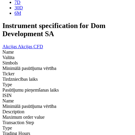
7D
30D
6M
Instrument specification for Dom
Development SA
Akcijas
Akcijas CFD
Name
Valūta
Simbols
Minimālā pasūtījuma vērtība
Ticker
Tirdzniecības laiks
Type
Pasūtījumu pieņemšanas laiks
ISIN
Name
Minimālā pasūtījuma vērtība
Description
Maximum order value
Transaction Step
Type
Trading Hours