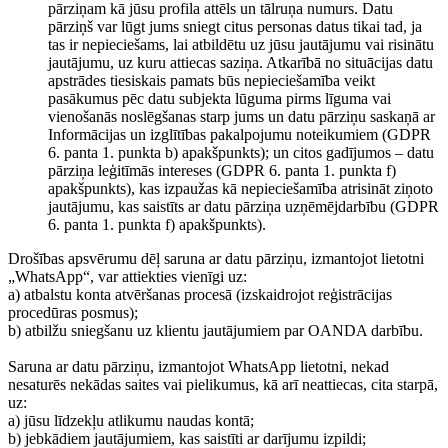
pārziņam kā jūsu profila attēls un tālruņa numurs. Datu
pārziņš var lūgt jums sniegt citus personas datus tikai tad, ja
tas ir nepieciešams, lai atbildētu uz jūsu jautājumu vai risinātu
jautājumu, uz kuru attiecas saziņa. Atkarībā no situācijas datu
apstrādes tiesiskais pamats būs nepieciešamība veikt
pasākumus pēc datu subjekta lūguma pirms līguma vai
vienošanās noslēgšanas starp jums un datu pārziņu saskaņā ar
Informācijas un izglītības pakalpojumu noteikumiem (GDPR
6. panta 1. punkta b) apakšpunkts); un citos gadījumos – datu
pārziņa leģitīmās intereses (GDPR 6. panta 1. punkta f)
apakšpunkts), kas izpaužas kā nepieciešamība atrisināt ziņoto
jautājumu, kas saistīts ar datu pārziņa uzņēmējdarbību (GDPR
6. panta 1. punkta f) apakšpunkts).
Drošības apsvērumu dēļ saruna ar datu pārziņu, izmantojot lietotni
„WhatsApp“, var attiekties vienīgi uz:
a) atbalstu konta atvēršanas procesā (izskaidrojot reģistrācijas
procedūras posmus);
b) atbilžu sniegšanu uz klientu jautājumiem par OANDA darbību.
Saruna ar datu pārziņu, izmantojot WhatsApp lietotni, nekad
nesaturēs nekādas saites vai pielikumus, kā arī neattiecas, cita starpā,
uz:
a) jūsu līdzekļu atlikumu naudas kontā;
b) jebkādiem jautājumiem, kas saistīti ar darījumu izpildi;