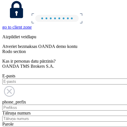
go to client zone
Aizpildiet veidlapu
Atveriet bezmaksas OANDA demo kontu
Rodo section
Kas ir personas datu pārzinis?
OANDA TMS Brokers S.A.
E-pasts
phone_prefix
Tālruņa numurs
Parole