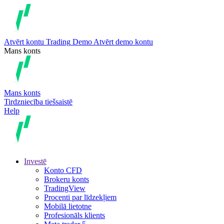
Atvērt kontu
Trading
Demo
Atvērt demo kontu
Mans konts
Mans konts
Tirdzniecība tiešsaistē
Help
Investē
Konto CFD
Brokeru konts
TradingView
Procenti par līdzekļiem
Mobilā lietotne
Profesionāls klients