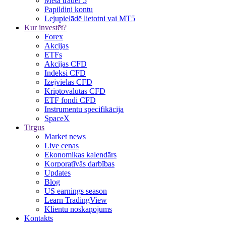
Meta trader 5
Papildini kontu
Lejupielādē lietotni vai MT5
Kur investēt?
Forex
Akcijas
ETFs
Akcijas CFD
Indeksi CFD
Izejvielas CFD
Kriptovalūtas CFD
ETF fondi CFD
Instrumentu specifikācija
SpaceX
Tirgus
Market news
Live cenas
Ekonomikas kalendārs
Korporatīvās darbības
Updates
Blog
US earnings season
Learn TradingView
Klientu noskaņojums
Kontakts