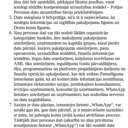
jūsu dati tiek apstrādāti, pārkāpjot likuma prasības, varat
iesniegt sūdzību kompetentajai uzraudzības iestādei – Polijas
Personas datu aizsardzības biroja priekšsēdētājam.
Datu sniegšana ir brīvprātīga, taču tā ir nepieciešama, lai
noslēgtu Informācijas un izglītības pakalpojumu līgumu un
Demo konta līgumu.
Jūsu personas dati var tikt nodoti šādām organizāciju
kategorijām: bankām, ātro maksājumu pakalpojumu
sniedzējiem, uzņēmumiem no kapitāla grupas, kurai pieder
datu pārziņš, kurjeru pakalpojumu sniedzējiem, pasta
operatoriem, uzraudzības iestādēm, finanšu informācijas
iestādēm, tirgus datu sniedzējiem, krāpšanas novēršanas un
AML rīku sniedzējiem, ieguldījumu fondu pārvaldītājiem,
rīku, programmatūras un platformu piegādātājiem darījumu un
finanšu operāciju apkalpošanai, kas tiek veiktas Pamatlīguma
īstenošanas gaitā, kā arī komerciālās informācijas nosūtīšanai,
izmantojot elektronisko saziņu, juridiskajiem konsultantiem,
revīzijas uzņēmumiem, konsultāciju uzņēmumiem, WhatsApp
lietotnes sniedzējam un uzņēmumiem, kas nodrošina serverus
un datu uzglabāšanu.
Saziņu ar datu pārziņu, izmantojot lietotni „WhatsApp“, var
uzsākt gan jūs, gan datu pārziņš, ja ir nepieciešams sazināties
ar jums, lai pabeigtu konta (reālā konta) atvēršanas procesu.
Tādējādi jūsu personas dati (atkarībā no jūsu privātuma
iestatījumiem lietotnē „WhatsApp“) var tikt nosūtīti datu