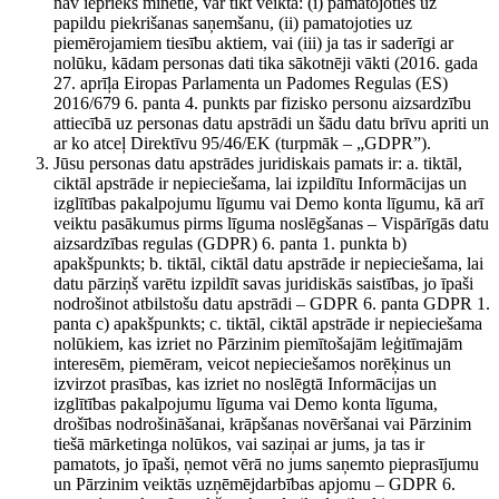
nav iepriekš minētie, var tikt veikta: (i) pamatojoties uz
papildu piekrišanas saņemšanu, (ii) pamatojoties uz
piemērojamiem tiesību aktiem, vai (iii) ja tas ir saderīgi ar
nolūku, kādam personas dati tika sākotnēji vākti (2016. gada
27. aprīļa Eiropas Parlamenta un Padomes Regulas (ES)
2016/679 6. panta 4. punkts par fizisko personu aizsardzību
attiecībā uz personas datu apstrādi un šādu datu brīvu apriti un
ar ko atceļ Direktīvu 95/46/EK (turpmāk – „GDPR”).
Jūsu personas datu apstrādes juridiskais pamats ir: a. tiktāl,
ciktāl apstrāde ir nepieciešama, lai izpildītu Informācijas un
izglītības pakalpojumu līgumu vai Demo konta līgumu, kā arī
veiktu pasākumus pirms līguma noslēgšanas – Vispārīgās datu
aizsardzības regulas (GDPR) 6. panta 1. punkta b)
apakšpunkts; b. tiktāl, ciktāl datu apstrāde ir nepieciešama, lai
datu pārziņš varētu izpildīt savas juridiskās saistības, jo īpaši
nodrošinot atbilstošu datu apstrādi – GDPR 6. panta GDPR 1.
panta c) apakšpunkts; c. tiktāl, ciktāl apstrāde ir nepieciešama
nolūkiem, kas izriet no Pārzinim piemītošajām leģitīmajām
interesēm, piemēram, veicot nepieciešamos norēķinus un
izvirzot prasības, kas izriet no noslēgtā Informācijas un
izglītības pakalpojumu līguma vai Demo konta līguma,
drošības nodrošināšanai, krāpšanas novēršanai vai Pārzinim
tiešā mārketinga nolūkos, vai saziņai ar jums, ja tas ir
pamatots, jo īpaši, ņemot vērā no jums saņemto pieprasījumu
un Pārzinim veiktās uzņēmējdarbības apjomu – GDPR 6.