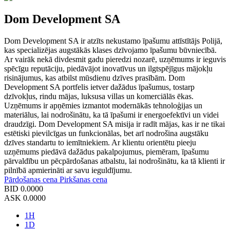
Dom Development SA
Dom Development SA ir atzīts nekustamo īpašumu attīstītājs Polijā,
kas specializējas augstākās klases dzīvojamo īpašumu būvniecībā.
Ar vairāk nekā divdesmit gadu pieredzi nozarē, uzņēmums ir ieguvis
spēcīgu reputāciju, piedāvājot inovatīvus un ilgtspējīgus mājokļu
risinājumus, kas atbilst mūsdienu dzīves prasībām. Dom
Development SA portfelis ietver dažādus īpašumus, tostarp
dzīvokļus, rindu mājas, luksusa villas un komerciālās ēkas.
Uzņēmums ir apņēmies izmantot modernākās tehnoloģijas un
materiālus, lai nodrošinātu, ka tā īpašumi ir energoefektīvi un videi
draudzīgi. Dom Development SA misija ir radīt mājas, kas ir ne tikai
estētiski pievilcīgas un funkcionālas, bet arī nodrošina augstāku
dzīves standartu to iemītniekiem. Ar klientu orientētu pieeju
uzņēmums piedāvā dažādus pakalpojumus, piemēram, īpašumu
pārvaldību un pēcpārdošanas atbalstu, lai nodrošinātu, ka tā klienti ir
pilnībā apmierināti ar savu ieguldījumu.
Pārdošanas cena
Pirkšanas cena
BID
0.0000
ASK
0.0000
1H
1D