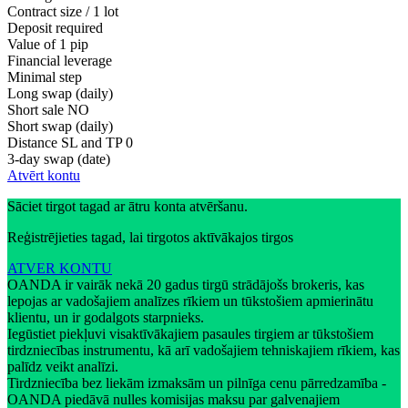
Contract size / 1 lot
Deposit required
Value of 1 pip
Financial leverage
Minimal step
Long swap (daily)
Short sale
NO
Short swap (daily)
Distance SL and TP
0
3-day swap (date)
Atvērt kontu
Sāciet tirgot tagad ar ātru konta atvēršanu.
Reģistrējieties tagad, lai tirgotos aktīvākajos tirgos
ATVER KONTU
OANDA ir vairāk nekā 20 gadus tirgū strādājošs brokeris, kas
lepojas ar vadošajiem analīzes rīkiem un tūkstošiem apmierinātu
klientu, un ir godalgots starpnieks.
Iegūstiet piekļuvi visaktīvākajiem pasaules tirgiem ar tūkstošiem
tirdzniecības instrumentu, kā arī vadošajiem tehniskajiem rīkiem, kas
palīdz veikt analīzi.
Tirdzniecība bez liekām izmaksām un pilnīga cenu pārredzamība -
OANDA piedāvā nulles komisijas maksu par galvenajiem