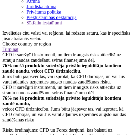
Atruna
Juridiska atruna
Privātuma politika
Piekļūstamības deklarācija
Sīkfailu iestatījumi
Izvēlieties citu valsti vai reģionu, lai redzētu saturu, kas ir specifisks
jūsu atrašanās vietai.
Choose country or region
Turpināt
CFD ir sarežģīti instrumenti, un tiem ir augsts risks attiecībā uz
strauju naudas zaudēšanu sviras finansējuma dēļ.
76% no šā produktu sniedzēja privāto ieguldītāju kontiem
zaudē naudu, veicot CFD tirdzniecību.
Jums būtu jāapsver tas, vai izprotat, kā CFD darbojas, un vai Jūs
varat atļauties uzņemties augsto naudas zaudēšanas risku.
CFD ir sarežģīti instrumenti, un tiem ir augsts risks attiecībā uz
strauju naudas zaudēšanu sviras finansējuma dēļ.
76% no šā produktu sniedzēja privāto ieguldītāju kontiem
zaudē naudu,
veicot CFD tirdzniecību. Jums būtu jāapsver tas, vai izprotat, kā
CFD darbojas, un vai Jūs varat atļauties uzņemties augsto naudas
zaudēšanas risku.
Risku brīdinājums: CFD un Forex darījumi, kas balstīti uz