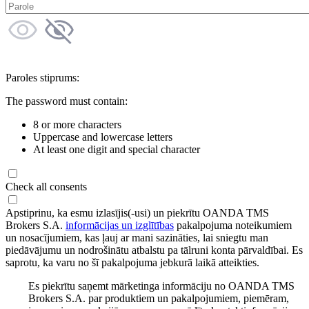
Paroles stiprums:
The password must contain:
8 or more characters
Uppercase and lowercase letters
At least one digit and special character
Check all consents
Apstiprinu, ka esmu izlasījis(-usi) un piekrītu OANDA TMS
Brokers S.A.
informācijas un izglītības
pakalpojuma noteikumiem
un nosacījumiem, kas ļauj ar mani sazināties, lai sniegtu man
piedāvājumu un nodrošinātu atbalstu pa tālruni konta pārvaldībai. Es
saprotu, ka varu no šī pakalpojuma jebkurā laikā atteikties.
Es piekrītu saņemt mārketinga informāciju no OANDA TMS
Brokers S.A. par produktiem un pakalpojumiem, piemēram,