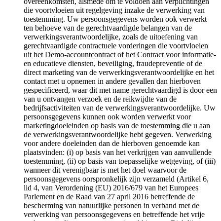
overeenkomsten, alsmede om te voldoen aan verplichtingen
die voortvloeien uit regelgeving inzake de verwerking van
toestemming. Uw persoonsgegevens worden ook verwerkt
ten behoeve van de gerechtvaardigde belangen van de
verwerkingsverantwoordelijke, zoals de uitoefening van
gerechtvaardigde contractuele vorderingen die voortvloeien
uit het Demo-accountcontract of het Contract voor informatie-
en educatieve diensten, beveiliging, fraudepreventie of de
direct marketing van de verwerkingsverantwoordelijke en het
contact met u opnemen in andere gevallen dan hierboven
gespecificeerd, waar dit met name gerechtvaardigd is door een
van u ontvangen verzoek en de reikwijdte van de
bedrijfsactiviteiten van de verwerkingsverantwoordelijke. Uw
persoonsgegevens kunnen ook worden verwerkt voor
marketingdoeleinden op basis van de toestemming die u aan
de verwerkingsverantwoordelijke hebt gegeven. Verwerking
voor andere doeleinden dan de hierboven genoemde kan
plaatsvinden: (i) op basis van het verkrijgen van aanvullende
toestemming, (ii) op basis van toepasselijke wetgeving, of (iii)
wanneer dit verenigbaar is met het doel waarvoor de
persoonsgegevens oorspronkelijk zijn verzameld (Artikel 6,
lid 4, van Verordening (EU) 2016/679 van het Europees
Parlement en de Raad van 27 april 2016 betreffende de
bescherming van natuurlijke personen in verband met de
verwerking van persoonsgegevens en betreffende het vrije