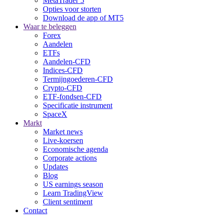
MetaTrader 5
Opties voor storten
Download de app of MT5
Waar te beleggen
Forex
Aandelen
ETFs
Aandelen-CFD
Indices-CFD
Termijngoederen-CFD
Crypto-CFD
ETF-fondsen-CFD
Specificatie instrument
SpaceX
Markt
Market news
Live-koersen
Economische agenda
Corporate actions
Updates
Blog
US earnings season
Learn TradingView
Client sentiment
Contact