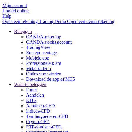
Mijn account
Handel online
Help
Open een rekening
Trading
Demo
Open een demo-rekening
Beleggen
OANDA-rekening
OANDA stocks account
TradingView
Rentepercentage
Mobiele app
Professionele klant
MetaTrader 5
Opties voor storten
Download de app of MT5
Waar te beleggen
Forex
Aandelen
ETFs
Aandelen-CFD
Indices-CFD
Termijngoederen-CFD
Crypto-CFD
ETF-fondsen-CFD