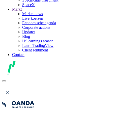
Specificatie instrument
SpaceX
Markt
Market news
Live-koersen
Economische agenda
Corporate actions
Updates
Blog
US earnings season
Learn TradingView
Client sentiment
Contact