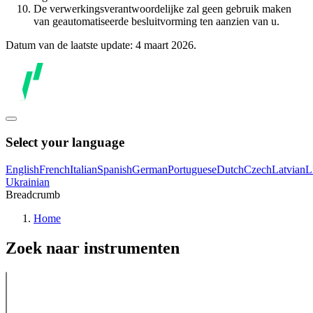
De verwerkingsverantwoordelijke zal geen gebruik maken
van geautomatiseerde besluitvorming ten aanzien van u.
Datum van de laatste update: 4 maart 2026.
Select your language
English
French
Italian
Spanish
German
Portuguese
Dutch
Czech
Latvian
L
Ukrainian
Breadcrumb
Home
Zoek naar instrumenten