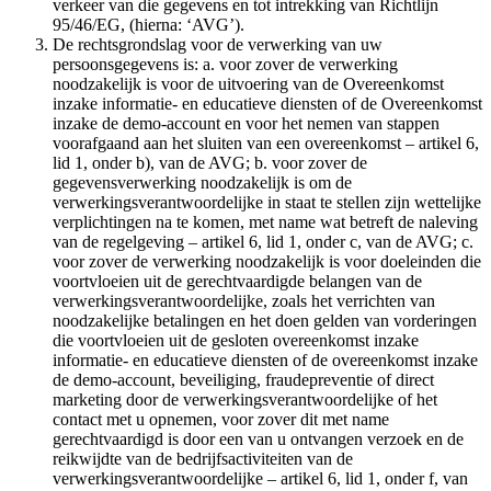
verkeer van die gegevens en tot intrekking van Richtlijn
95/46/EG, (hierna: ‘AVG’).
De rechtsgrondslag voor de verwerking van uw
persoonsgegevens is: a. voor zover de verwerking
noodzakelijk is voor de uitvoering van de Overeenkomst
inzake informatie- en educatieve diensten of de Overeenkomst
inzake de demo-account en voor het nemen van stappen
voorafgaand aan het sluiten van een overeenkomst – artikel 6,
lid 1, onder b), van de AVG; b. voor zover de
gegevensverwerking noodzakelijk is om de
verwerkingsverantwoordelijke in staat te stellen zijn wettelijke
verplichtingen na te komen, met name wat betreft de naleving
van de regelgeving – artikel 6, lid 1, onder c, van de AVG; c.
voor zover de verwerking noodzakelijk is voor doeleinden die
voortvloeien uit de gerechtvaardigde belangen van de
verwerkingsverantwoordelijke, zoals het verrichten van
noodzakelijke betalingen en het doen gelden van vorderingen
die voortvloeien uit de gesloten overeenkomst inzake
informatie- en educatieve diensten of de overeenkomst inzake
de demo-account, beveiliging, fraudepreventie of direct
marketing door de verwerkingsverantwoordelijke of het
contact met u opnemen, voor zover dit met name
gerechtvaardigd is door een van u ontvangen verzoek en de
reikwijdte van de bedrijfsactiviteiten van de
verwerkingsverantwoordelijke – artikel 6, lid 1, onder f, van