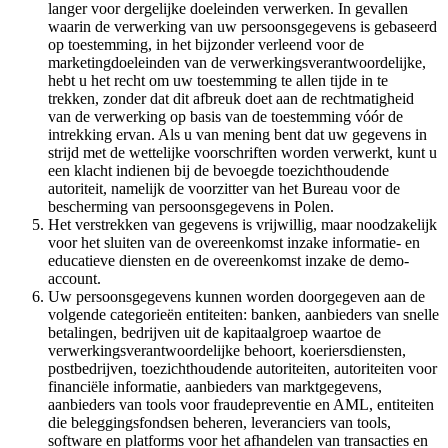
langer voor dergelijke doeleinden verwerken. In gevallen
waarin de verwerking van uw persoonsgegevens is gebaseerd
op toestemming, in het bijzonder verleend voor de
marketingdoeleinden van de verwerkingsverantwoordelijke,
hebt u het recht om uw toestemming te allen tijde in te
trekken, zonder dat dit afbreuk doet aan de rechtmatigheid
van de verwerking op basis van de toestemming vóór de
intrekking ervan. Als u van mening bent dat uw gegevens in
strijd met de wettelijke voorschriften worden verwerkt, kunt u
een klacht indienen bij de bevoegde toezichthoudende
autoriteit, namelijk de voorzitter van het Bureau voor de
bescherming van persoonsgegevens in Polen.
Het verstrekken van gegevens is vrijwillig, maar noodzakelijk
voor het sluiten van de overeenkomst inzake informatie- en
educatieve diensten en de overeenkomst inzake de demo-
account.
Uw persoonsgegevens kunnen worden doorgegeven aan de
volgende categorieën entiteiten: banken, aanbieders van snelle
betalingen, bedrijven uit de kapitaalgroep waartoe de
verwerkingsverantwoordelijke behoort, koeriersdiensten,
postbedrijven, toezichthoudende autoriteiten, autoriteiten voor
financiële informatie, aanbieders van marktgegevens,
aanbieders van tools voor fraudepreventie en AML, entiteiten
die beleggingsfondsen beheren, leveranciers van tools,
software en platforms voor het afhandelen van transacties en