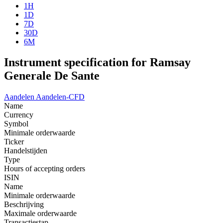
1H
1D
7D
30D
6M
Instrument specification for Ramsay
Generale De Sante
Aandelen
Aandelen-CFD
Name
Currency
Symbol
Minimale orderwaarde
Ticker
Handelstijden
Type
Hours of accepting orders
ISIN
Name
Minimale orderwaarde
Beschrijving
Maximale orderwaarde
Transactiestap