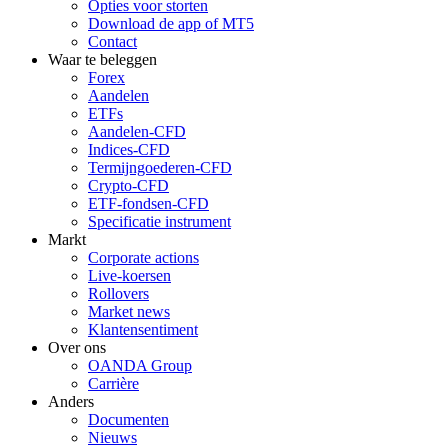
Opties voor storten
Download de app of MT5
Contact
Waar te beleggen
Forex
Aandelen
ETFs
Aandelen-CFD
Indices-CFD
Termijngoederen-CFD
Crypto-CFD
ETF-fondsen-CFD
Specificatie instrument
Markt
Corporate actions
Live-koersen
Rollovers
Market news
Klantensentiment
Over ons
OANDA Group
Carrière
Anders
Documenten
Nieuws