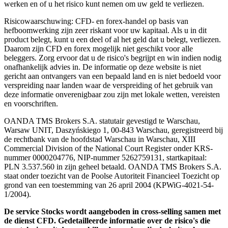
werken en of u het risico kunt nemen om uw geld te verliezen.
Risicowaarschuwing: CFD- en forex-handel op basis van
hefboomwerking zijn zeer riskant voor uw kapitaal. Als u in dit
product belegt, kunt u een deel of al het geld dat u belegt, verliezen.
Daarom zijn CFD en forex mogelijk niet geschikt voor alle
beleggers. Zorg ervoor dat u de risico's begrijpt en win indien nodig
onafhankelijk advies in. De informatie op deze website is niet
gericht aan ontvangers van een bepaald land en is niet bedoeld voor
verspreiding naar landen waar de verspreiding of het gebruik van
deze informatie onverenigbaar zou zijn met lokale wetten, vereisten
en voorschriften.
OANDA TMS Brokers S.A. statutair gevestigd te Warschau,
Warsaw UNIT, Daszyńskiego 1, 00-843 Warschau, geregistreerd bij
de rechtbank van de hoofdstad Warschau in Warschau, XIII
Commercial Division of the National Court Register onder KRS-
nummer 0000204776, NIP-nummer 5262759131, startkapitaal:
PLN 3.537.560 in zijn geheel betaald. OANDA TMS Brokers S.A.
staat onder toezicht van de Poolse Autoriteit Financieel Toezicht op
grond van een toestemming van 26 april 2004 (KPWiG-4021-54-
1/2004).
De service Stocks wordt aangeboden in cross-selling samen met
de dienst CFD. Gedetailleerde informatie over de risico's die