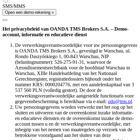
SMS/MMS
Open een demo-rekening »
Het privacybeleid van OANDA TMS Brokers S.A. – Demo-
account, informatie en educatieve dienst
De verwerkingsverantwoordelijke voor uw persoonsgegevens
is OANDA TMS Brokers S.A., gevestigd te Warschau, ul.
Rondo Daszyńskiego 1, 00-843 Warschau, NIP
(belastingnummer): 526-275-91-31, waarvoor de
Arrondissementsrechtbank voor de hoofdstad Warschau in
Warschau, XIIIe Handelsafdeling van het Nationaal
Gerechtsregister, registratiedossiers bijhoudt onder het
nummer KRS: 0000204776, met een aandelenkapitaal van 3
537 560 PLN (volledig gestort). De door de
verwerkingsverantwoordelijke aangestelde functionaris voor
gegevensbescherming is bereikbaar via e-mail:
odo@tms.pl
.
Uw persoonsgegevens worden verwerkt met het oog op het
sluiten en uitvoeren van de overeenkomst inzake informatie-
en educatieve diensten en de overeenkomst inzake de demo-
account tussen u en de verwerkingsverantwoordelijke, met
inbegrip van het nemen van maatregelen op verzoek van de
betrokkene voorafgaand aan het sluiten van deze