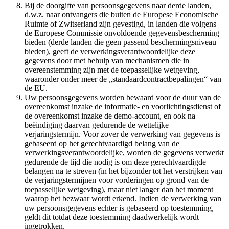
Bij de doorgifte van persoonsgegevens naar derde landen,
d.w.z. naar ontvangers die buiten de Europese Economische
Ruimte of Zwitserland zijn gevestigd, in landen die volgens
de Europese Commissie onvoldoende gegevensbescherming
bieden (derde landen die geen passend beschermingsniveau
bieden), geeft de verwerkingsverantwoordelijke deze
gegevens door met behulp van mechanismen die in
overeenstemming zijn met de toepasselijke wetgeving,
waaronder onder meer de „standaardcontractbepalingen“ van
de EU.
Uw persoonsgegevens worden bewaard voor de duur van de
overeenkomst inzake de informatie- en voorlichtingsdienst of
de overeenkomst inzake de demo-account, en ook na
beëindiging daarvan gedurende de wettelijke
verjaringstermijn. Voor zover de verwerking van gegevens is
gebaseerd op het gerechtvaardigd belang van de
verwerkingsverantwoordelijke, worden de gegevens verwerkt
gedurende de tijd die nodig is om deze gerechtvaardigde
belangen na te streven (in het bijzonder tot het verstrijken van
de verjaringstermijnen voor vorderingen op grond van de
toepasselijke wetgeving), maar niet langer dan het moment
waarop het bezwaar wordt erkend. Indien de verwerking van
uw persoonsgegevens echter is gebaseerd op toestemming,
geldt dit totdat deze toestemming daadwerkelijk wordt
ingetrokken.