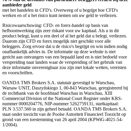
aanbieder geld
met het handelen in CFD's. Overweeg of u begrijpt hoe CFD's
werken en of u het risico kunt nemen om uw geld te verliezen.
Risicowaarschuwing: CFD- en forex-handel op basis van
hefboomwerking zijn zeer riskant voor uw kapitaal. Als u in dit
product belegt, kunt u een deel of al het geld dat u belegt, verliezen.
Daarom zijn CFD en forex mogelijk niet geschikt voor alle
beleggers. Zorg ervoor dat u de risico's begrijpt en win indien nodig
onafhankelijk advies in. De informatie op deze website is niet
gericht aan ontvangers van een bepaald land en is niet bedoeld voor
verspreiding naar landen waar de verspreiding of het gebruik van
deze informatie onverenigbaar zou zijn met lokale wetten, vereisten
en voorschriften.
OANDA TMS Brokers S.A. statutair gevestigd te Warschau,
Warsaw UNIT, Daszyńskiego 1, 00-843 Warschau, geregistreerd bij
de rechtbank van de hoofdstad Warschau in Warschau, XIII
Commercial Division of the National Court Register onder KRS-
nummer 0000204776, NIP-nummer 5262759131, startkapitaal:
PLN 3.537.560 in zijn geheel betaald. OANDA TMS Brokers S.A.
staat onder toezicht van de Poolse Autoriteit Financieel Toezicht op
grond van een toestemming van 26 april 2004 (KPWiG-4021-54-
1/2004).