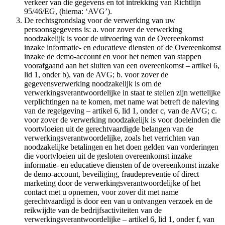
verkeer van die gegevens en tot intrekking van Richtlijn
95/46/EG, (hierna: ‘AVG’).
De rechtsgrondslag voor de verwerking van uw
persoonsgegevens is: a. voor zover de verwerking
noodzakelijk is voor de uitvoering van de Overeenkomst
inzake informatie- en educatieve diensten of de Overeenkomst
inzake de demo-account en voor het nemen van stappen
voorafgaand aan het sluiten van een overeenkomst – artikel 6,
lid 1, onder b), van de AVG; b. voor zover de
gegevensverwerking noodzakelijk is om de
verwerkingsverantwoordelijke in staat te stellen zijn wettelijke
verplichtingen na te komen, met name wat betreft de naleving
van de regelgeving – artikel 6, lid 1, onder c, van de AVG; c.
voor zover de verwerking noodzakelijk is voor doeleinden die
voortvloeien uit de gerechtvaardigde belangen van de
verwerkingsverantwoordelijke, zoals het verrichten van
noodzakelijke betalingen en het doen gelden van vorderingen
die voortvloeien uit de gesloten overeenkomst inzake
informatie- en educatieve diensten of de overeenkomst inzake
de demo-account, beveiliging, fraudepreventie of direct
marketing door de verwerkingsverantwoordelijke of het
contact met u opnemen, voor zover dit met name
gerechtvaardigd is door een van u ontvangen verzoek en de
reikwijdte van de bedrijfsactiviteiten van de
verwerkingsverantwoordelijke – artikel 6, lid 1, onder f, van