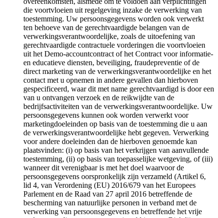
overeenkomsten, alsmede om te voldoen aan verplichtingen
die voortvloeien uit regelgeving inzake de verwerking van
toestemming. Uw persoonsgegevens worden ook verwerkt
ten behoeve van de gerechtvaardigde belangen van de
verwerkingsverantwoordelijke, zoals de uitoefening van
gerechtvaardigde contractuele vorderingen die voortvloeien
uit het Demo-accountcontract of het Contract voor informatie-
en educatieve diensten, beveiliging, fraudepreventie of de
direct marketing van de verwerkingsverantwoordelijke en het
contact met u opnemen in andere gevallen dan hierboven
gespecificeerd, waar dit met name gerechtvaardigd is door een
van u ontvangen verzoek en de reikwijdte van de
bedrijfsactiviteiten van de verwerkingsverantwoordelijke. Uw
persoonsgegevens kunnen ook worden verwerkt voor
marketingdoeleinden op basis van de toestemming die u aan
de verwerkingsverantwoordelijke hebt gegeven. Verwerking
voor andere doeleinden dan de hierboven genoemde kan
plaatsvinden: (i) op basis van het verkrijgen van aanvullende
toestemming, (ii) op basis van toepasselijke wetgeving, of (iii)
wanneer dit verenigbaar is met het doel waarvoor de
persoonsgegevens oorspronkelijk zijn verzameld (Artikel 6,
lid 4, van Verordening (EU) 2016/679 van het Europees
Parlement en de Raad van 27 april 2016 betreffende de
bescherming van natuurlijke personen in verband met de
verwerking van persoonsgegevens en betreffende het vrije