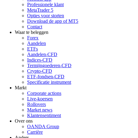
Professionele klant
MetaTrader 5
Opties voor storten
Download de app of MT5
Contact
Waar te beleggen
Forex
Aandelen
ETFs
Aandelen-CFD
Indices-CFD
Termijngoederen-CFD
Crypto-CFD
ETF-fondsen-CFD
Specificatie instrument
Markt
Corporate actions
Live-koersen
Rollovers
Market news
Klantensentiment
Over ons
OANDA Group
Carrière
Anders