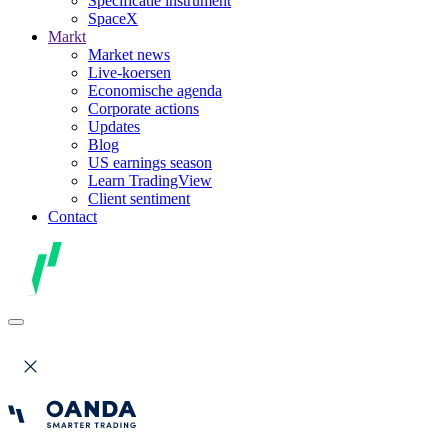
Specificatie instrument
SpaceX
Markt
Market news
Live-koersen
Economische agenda
Corporate actions
Updates
Blog
US earnings season
Learn TradingView
Client sentiment
Contact