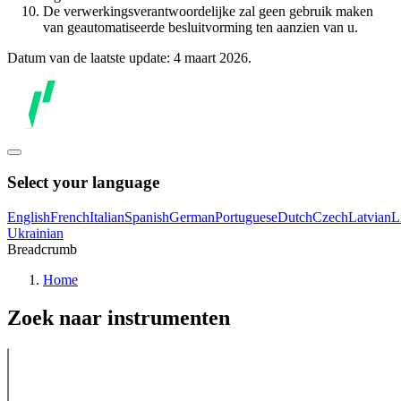
De verwerkingsverantwoordelijke zal geen gebruik maken
van geautomatiseerde besluitvorming ten aanzien van u.
Datum van de laatste update: 4 maart 2026.
Select your language
English
French
Italian
Spanish
German
Portuguese
Dutch
Czech
Latvian
L
Ukrainian
Breadcrumb
Home
Zoek naar instrumenten