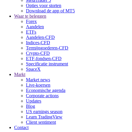
MetaTrader 5
Opties voor storten
Download de app of MT5
Waar te beleggen
Forex
Aandelen
ETFs
Aandelen-CFD
Indices-CFD
Termijngoederen-CFD
Crypto-CFD
ETF-fondsen-CFD
Specificatie instrument
SpaceX
Markt
Market news
Live-koersen
Economische agenda
Corporate actions
Updates
Blog
US earnings season
Learn TradingView
Client sentiment
Contact