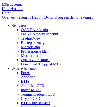
Mijn account
Handel online
Help
Open een rekening
Trading
Demo
Open een demo-rekening
Beleggen
OANDA-rekening
OANDA stocks account
TradingView
Rentepercentage
Mobiele app
Professionele klant
MetaTrader 5
Opties voor storten
Download de app of MT5
Waar te beleggen
Forex
Aandelen
ETFs
Aandelen-CFD
Indices-CFD
Termijngoederen-CFD
Crypto-CFD
ETF-fondsen-CFD