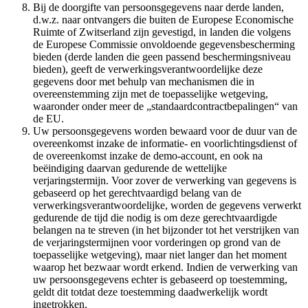
Bij de doorgifte van persoonsgegevens naar derde landen,
d.w.z. naar ontvangers die buiten de Europese Economische
Ruimte of Zwitserland zijn gevestigd, in landen die volgens
de Europese Commissie onvoldoende gegevensbescherming
bieden (derde landen die geen passend beschermingsniveau
bieden), geeft de verwerkingsverantwoordelijke deze
gegevens door met behulp van mechanismen die in
overeenstemming zijn met de toepasselijke wetgeving,
waaronder onder meer de „standaardcontractbepalingen“ van
de EU.
Uw persoonsgegevens worden bewaard voor de duur van de
overeenkomst inzake de informatie- en voorlichtingsdienst of
de overeenkomst inzake de demo-account, en ook na
beëindiging daarvan gedurende de wettelijke
verjaringstermijn. Voor zover de verwerking van gegevens is
gebaseerd op het gerechtvaardigd belang van de
verwerkingsverantwoordelijke, worden de gegevens verwerkt
gedurende de tijd die nodig is om deze gerechtvaardigde
belangen na te streven (in het bijzonder tot het verstrijken van
de verjaringstermijnen voor vorderingen op grond van de
toepasselijke wetgeving), maar niet langer dan het moment
waarop het bezwaar wordt erkend. Indien de verwerking van
uw persoonsgegevens echter is gebaseerd op toestemming,
geldt dit totdat deze toestemming daadwerkelijk wordt
ingetrokken.