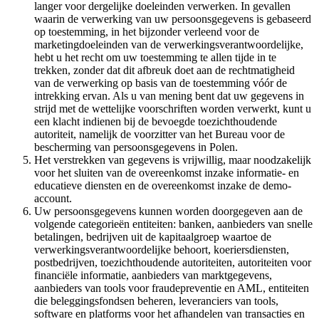
langer voor dergelijke doeleinden verwerken. In gevallen
waarin de verwerking van uw persoonsgegevens is gebaseerd
op toestemming, in het bijzonder verleend voor de
marketingdoeleinden van de verwerkingsverantwoordelijke,
hebt u het recht om uw toestemming te allen tijde in te
trekken, zonder dat dit afbreuk doet aan de rechtmatigheid
van de verwerking op basis van de toestemming vóór de
intrekking ervan. Als u van mening bent dat uw gegevens in
strijd met de wettelijke voorschriften worden verwerkt, kunt u
een klacht indienen bij de bevoegde toezichthoudende
autoriteit, namelijk de voorzitter van het Bureau voor de
bescherming van persoonsgegevens in Polen.
Het verstrekken van gegevens is vrijwillig, maar noodzakelijk
voor het sluiten van de overeenkomst inzake informatie- en
educatieve diensten en de overeenkomst inzake de demo-
account.
Uw persoonsgegevens kunnen worden doorgegeven aan de
volgende categorieën entiteiten: banken, aanbieders van snelle
betalingen, bedrijven uit de kapitaalgroep waartoe de
verwerkingsverantwoordelijke behoort, koeriersdiensten,
postbedrijven, toezichthoudende autoriteiten, autoriteiten voor
financiële informatie, aanbieders van marktgegevens,
aanbieders van tools voor fraudepreventie en AML, entiteiten
die beleggingsfondsen beheren, leveranciers van tools,
software en platforms voor het afhandelen van transacties en