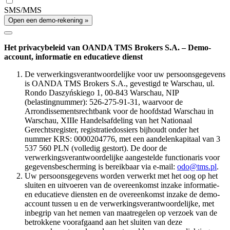
SMS/MMS
Open een demo-rekening »
Het privacybeleid van OANDA TMS Brokers S.A. – Demo-
account, informatie en educatieve dienst
De verwerkingsverantwoordelijke voor uw persoonsgegevens
is OANDA TMS Brokers S.A., gevestigd te Warschau, ul.
Rondo Daszyńskiego 1, 00-843 Warschau, NIP
(belastingnummer): 526-275-91-31, waarvoor de
Arrondissementsrechtbank voor de hoofdstad Warschau in
Warschau, XIIIe Handelsafdeling van het Nationaal
Gerechtsregister, registratiedossiers bijhoudt onder het
nummer KRS: 0000204776, met een aandelenkapitaal van 3
537 560 PLN (volledig gestort). De door de
verwerkingsverantwoordelijke aangestelde functionaris voor
gegevensbescherming is bereikbaar via e-mail:
odo@tms.pl
.
Uw persoonsgegevens worden verwerkt met het oog op het
sluiten en uitvoeren van de overeenkomst inzake informatie-
en educatieve diensten en de overeenkomst inzake de demo-
account tussen u en de verwerkingsverantwoordelijke, met
inbegrip van het nemen van maatregelen op verzoek van de
betrokkene voorafgaand aan het sluiten van deze