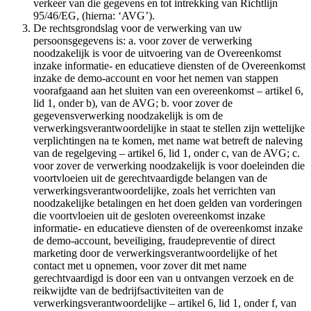
verkeer van die gegevens en tot intrekking van Richtlijn
95/46/EG, (hierna: ‘AVG’).
De rechtsgrondslag voor de verwerking van uw
persoonsgegevens is: a. voor zover de verwerking
noodzakelijk is voor de uitvoering van de Overeenkomst
inzake informatie- en educatieve diensten of de Overeenkomst
inzake de demo-account en voor het nemen van stappen
voorafgaand aan het sluiten van een overeenkomst – artikel 6,
lid 1, onder b), van de AVG; b. voor zover de
gegevensverwerking noodzakelijk is om de
verwerkingsverantwoordelijke in staat te stellen zijn wettelijke
verplichtingen na te komen, met name wat betreft de naleving
van de regelgeving – artikel 6, lid 1, onder c, van de AVG; c.
voor zover de verwerking noodzakelijk is voor doeleinden die
voortvloeien uit de gerechtvaardigde belangen van de
verwerkingsverantwoordelijke, zoals het verrichten van
noodzakelijke betalingen en het doen gelden van vorderingen
die voortvloeien uit de gesloten overeenkomst inzake
informatie- en educatieve diensten of de overeenkomst inzake
de demo-account, beveiliging, fraudepreventie of direct
marketing door de verwerkingsverantwoordelijke of het
contact met u opnemen, voor zover dit met name
gerechtvaardigd is door een van u ontvangen verzoek en de
reikwijdte van de bedrijfsactiviteiten van de
verwerkingsverantwoordelijke – artikel 6, lid 1, onder f, van