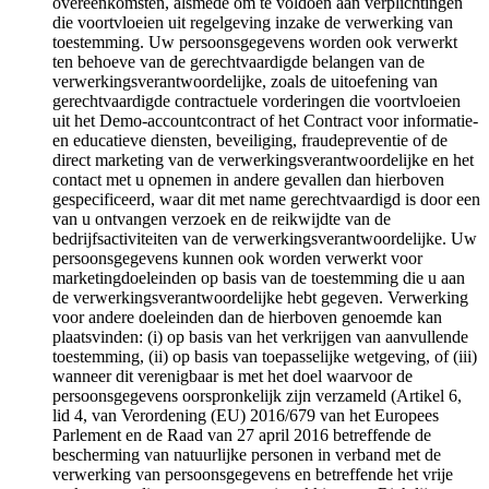
overeenkomsten, alsmede om te voldoen aan verplichtingen
die voortvloeien uit regelgeving inzake de verwerking van
toestemming. Uw persoonsgegevens worden ook verwerkt
ten behoeve van de gerechtvaardigde belangen van de
verwerkingsverantwoordelijke, zoals de uitoefening van
gerechtvaardigde contractuele vorderingen die voortvloeien
uit het Demo-accountcontract of het Contract voor informatie-
en educatieve diensten, beveiliging, fraudepreventie of de
direct marketing van de verwerkingsverantwoordelijke en het
contact met u opnemen in andere gevallen dan hierboven
gespecificeerd, waar dit met name gerechtvaardigd is door een
van u ontvangen verzoek en de reikwijdte van de
bedrijfsactiviteiten van de verwerkingsverantwoordelijke. Uw
persoonsgegevens kunnen ook worden verwerkt voor
marketingdoeleinden op basis van de toestemming die u aan
de verwerkingsverantwoordelijke hebt gegeven. Verwerking
voor andere doeleinden dan de hierboven genoemde kan
plaatsvinden: (i) op basis van het verkrijgen van aanvullende
toestemming, (ii) op basis van toepasselijke wetgeving, of (iii)
wanneer dit verenigbaar is met het doel waarvoor de
persoonsgegevens oorspronkelijk zijn verzameld (Artikel 6,
lid 4, van Verordening (EU) 2016/679 van het Europees
Parlement en de Raad van 27 april 2016 betreffende de
bescherming van natuurlijke personen in verband met de
verwerking van persoonsgegevens en betreffende het vrije