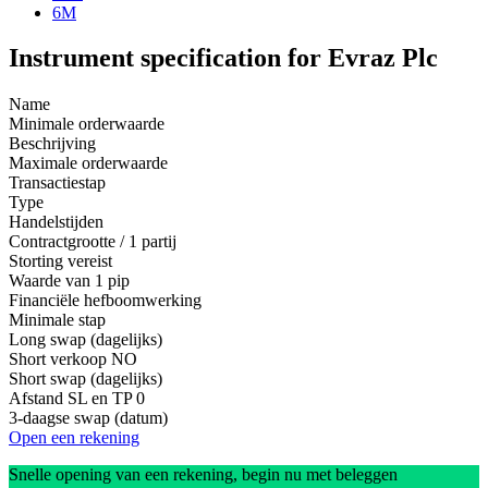
6M
Instrument specification for Evraz Plc
Name
Minimale orderwaarde
Beschrijving
Maximale orderwaarde
Transactiestap
Type
Handelstijden
Contractgrootte / 1 partij
Storting vereist
Waarde van 1 pip
Financiële hefboomwerking
Minimale stap
Long swap (dagelijks)
Short verkoop
NO
Short swap (dagelijks)
Afstand SL en TP
0
3-daagse swap (datum)
Open een rekening
Snelle opening van een rekening, begin nu met beleggen