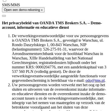
SMS/MMS
Open een demo-rekening »
Het privacybeleid van OANDA TMS Brokers S.A. – Demo-
account, informatie en educatieve dienst
De verwerkingsverantwoordelijke voor uw persoonsgegevens
is OANDA TMS Brokers S.A., gevestigd te Warschau, ul.
Rondo Daszyńskiego 1, 00-843 Warschau, NIP
(belastingnummer): 526-275-91-31, waarvoor de
Arrondissementsrechtbank voor de hoofdstad Warschau in
Warschau, XIIIe Handelsafdeling van het Nationaal
Gerechtsregister, registratiedossiers bijhoudt onder het
nummer KRS: 0000204776, met een aandelenkapitaal van 3
537 560 PLN (volledig gestort). De door de
verwerkingsverantwoordelijke aangestelde functionaris voor
gegevensbescherming is bereikbaar via e-mail:
odo@tms.pl
.
Uw persoonsgegevens worden verwerkt met het oog op het
sluiten en uitvoeren van de overeenkomst inzake informatie-
en educatieve diensten en de overeenkomst inzake de demo-
account tussen u en de verwerkingsverantwoordelijke, met
inbegrip van het nemen van maatregelen op verzoek van de
betrokkene voorafgaand aan het sluiten van deze