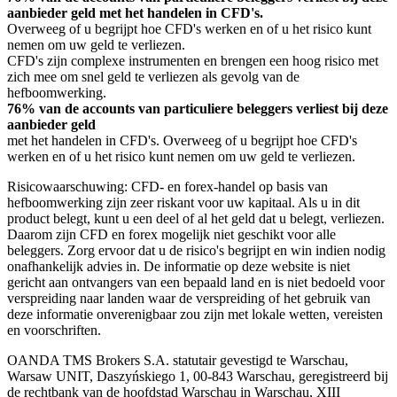
aanbieder geld met het handelen in CFD's.
Overweeg of u begrijpt hoe CFD's werken en of u het risico kunt
nemen om uw geld te verliezen.
CFD's zijn complexe instrumenten en brengen een hoog risico met
zich mee om snel geld te verliezen als gevolg van de
hefboomwerking.
76% van de accounts van particuliere beleggers verliest bij deze
aanbieder geld
met het handelen in CFD's. Overweeg of u begrijpt hoe CFD's
werken en of u het risico kunt nemen om uw geld te verliezen.
Risicowaarschuwing: CFD- en forex-handel op basis van
hefboomwerking zijn zeer riskant voor uw kapitaal. Als u in dit
product belegt, kunt u een deel of al het geld dat u belegt, verliezen.
Daarom zijn CFD en forex mogelijk niet geschikt voor alle
beleggers. Zorg ervoor dat u de risico's begrijpt en win indien nodig
onafhankelijk advies in. De informatie op deze website is niet
gericht aan ontvangers van een bepaald land en is niet bedoeld voor
verspreiding naar landen waar de verspreiding of het gebruik van
deze informatie onverenigbaar zou zijn met lokale wetten, vereisten
en voorschriften.
OANDA TMS Brokers S.A. statutair gevestigd te Warschau,
Warsaw UNIT, Daszyńskiego 1, 00-843 Warschau, geregistreerd bij
de rechtbank van de hoofdstad Warschau in Warschau, XIII