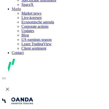
Specificatie instrument
SpaceX
Markt
Market news
Live-koersen
Economische agenda
Corporate actions
Updates
Blog
US earnings season
Learn TradingView
Client sentiment
Contact