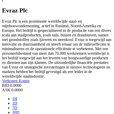
Evraz Plc
Evraz Plc is een prominente wereldwijde staal- en
mijnbouwonderneming, actief in Rusland, Noord-Amerika en
Europa. Het bedrijf is gespecialiseerd in de productie van een divers
scala aan staalproducten, zoals rails, buizen en draadstaven, samen
met grondstoffen zoals ijzererts en steenkool. Evraz is toegewijd aan
innovatie en duurzaamheid en streeft ernaar om de milieueffecten te
minimaliseren en de operationele efficiëntie te verbeteren. Met een
personeelsbestand van meer dan 70.000 werknemers wereldwijd is
het bedrijf toegewijd aan het leveren van hoogwaardige producten
en diensten aan zijn klanten. De uitzonderlijke financiële prestaties
van Evraz en strategische investeringen in nieuwe technologieën en
markten hebben het bedrijf gevestigd als een leider in de
wereldwijde staalindustrie.
Verkopen
Kopen
BID
0.0000
ASK
0.0000
1H
1D
7D
30D