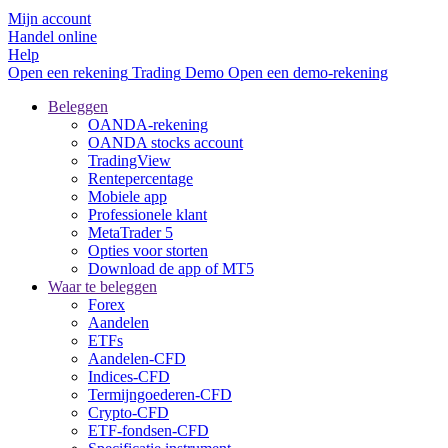
Mijn account
Handel online
Help
Open een rekening
Trading
Demo
Open een demo-rekening
Beleggen
OANDA-rekening
OANDA stocks account
TradingView
Rentepercentage
Mobiele app
Professionele klant
MetaTrader 5
Opties voor storten
Download de app of MT5
Waar te beleggen
Forex
Aandelen
ETFs
Aandelen-CFD
Indices-CFD
Termijngoederen-CFD
Crypto-CFD
ETF-fondsen-CFD