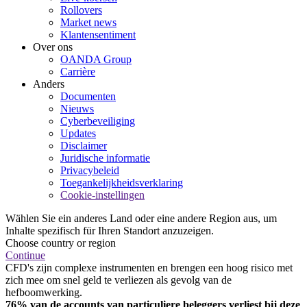
Rollovers
Market news
Klantensentiment
Over ons
OANDA Group
Carrière
Anders
Documenten
Nieuws
Cyberbeveiliging
Updates
Disclaimer
Juridische informatie
Privacybeleid
Toegankelijkheidsverklaring
Cookie-instellingen
Wählen Sie ein anderes Land oder eine andere Region aus, um
Inhalte spezifisch für Ihren Standort anzuzeigen.
Choose country or region
Continue
CFD's zijn complexe instrumenten en brengen een hoog risico met
zich mee om snel geld te verliezen als gevolg van de
hefboomwerking.
76% van de accounts van particuliere beleggers verliest bij deze