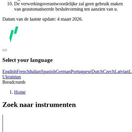
De verwerkingsverantwoordelijke zal geen gebruik maken
van geautomatiseerde besluitvorming ten aanzien van u.
Datum van de laatste update: 4 maart 2026.
Select your language
English
French
Italian
Spanish
German
Portuguese
Dutch
Czech
Latvian
L
Ukrainian
Breadcrumb
Home
Zoek naar instrumenten