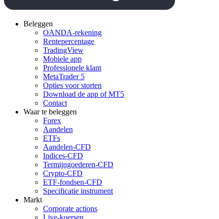
Beleggen
OANDA-rekening
Rentepercentage
TradingView
Mobiele app
Professionele klant
MetaTrader 5
Opties voor storten
Download de app of MT5
Contact
Waar te beleggen
Forex
Aandelen
ETFs
Aandelen-CFD
Indices-CFD
Termijngoederen-CFD
Crypto-CFD
ETF-fondsen-CFD
Specificatie instrument
Markt
Corporate actions
Live-koersen