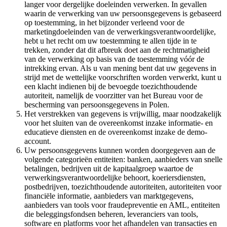
langer voor dergelijke doeleinden verwerken. In gevallen
waarin de verwerking van uw persoonsgegevens is gebaseerd
op toestemming, in het bijzonder verleend voor de
marketingdoeleinden van de verwerkingsverantwoordelijke,
hebt u het recht om uw toestemming te allen tijde in te
trekken, zonder dat dit afbreuk doet aan de rechtmatigheid
van de verwerking op basis van de toestemming vóór de
intrekking ervan. Als u van mening bent dat uw gegevens in
strijd met de wettelijke voorschriften worden verwerkt, kunt u
een klacht indienen bij de bevoegde toezichthoudende
autoriteit, namelijk de voorzitter van het Bureau voor de
bescherming van persoonsgegevens in Polen.
Het verstrekken van gegevens is vrijwillig, maar noodzakelijk
voor het sluiten van de overeenkomst inzake informatie- en
educatieve diensten en de overeenkomst inzake de demo-
account.
Uw persoonsgegevens kunnen worden doorgegeven aan de
volgende categorieën entiteiten: banken, aanbieders van snelle
betalingen, bedrijven uit de kapitaalgroep waartoe de
verwerkingsverantwoordelijke behoort, koeriersdiensten,
postbedrijven, toezichthoudende autoriteiten, autoriteiten voor
financiële informatie, aanbieders van marktgegevens,
aanbieders van tools voor fraudepreventie en AML, entiteiten
die beleggingsfondsen beheren, leveranciers van tools,
software en platforms voor het afhandelen van transacties en