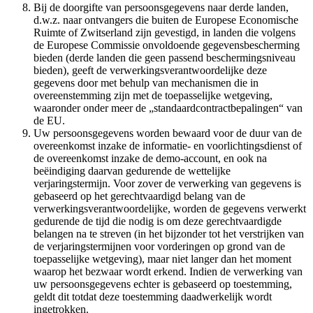
Bij de doorgifte van persoonsgegevens naar derde landen,
d.w.z. naar ontvangers die buiten de Europese Economische
Ruimte of Zwitserland zijn gevestigd, in landen die volgens
de Europese Commissie onvoldoende gegevensbescherming
bieden (derde landen die geen passend beschermingsniveau
bieden), geeft de verwerkingsverantwoordelijke deze
gegevens door met behulp van mechanismen die in
overeenstemming zijn met de toepasselijke wetgeving,
waaronder onder meer de „standaardcontractbepalingen“ van
de EU.
Uw persoonsgegevens worden bewaard voor de duur van de
overeenkomst inzake de informatie- en voorlichtingsdienst of
de overeenkomst inzake de demo-account, en ook na
beëindiging daarvan gedurende de wettelijke
verjaringstermijn. Voor zover de verwerking van gegevens is
gebaseerd op het gerechtvaardigd belang van de
verwerkingsverantwoordelijke, worden de gegevens verwerkt
gedurende de tijd die nodig is om deze gerechtvaardigde
belangen na te streven (in het bijzonder tot het verstrijken van
de verjaringstermijnen voor vorderingen op grond van de
toepasselijke wetgeving), maar niet langer dan het moment
waarop het bezwaar wordt erkend. Indien de verwerking van
uw persoonsgegevens echter is gebaseerd op toestemming,
geldt dit totdat deze toestemming daadwerkelijk wordt
ingetrokken.