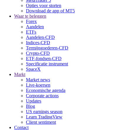
MetaTrader 5
Opties voor storten
Download de app of MT5
Waar te beleggen
Forex
Aandelen
ETFs
Aandelen-CFD
Indices-CFD
Termijngoederen-CFD
Crypto-CFD
ETF-fondsen-CFD
Specificatie instrument
SpaceX
Markt
Market news
Live-koersen
Economische agenda
Corporate actions
Updates
Blog
US earnings season
Learn TradingView
Client sentiment
Contact