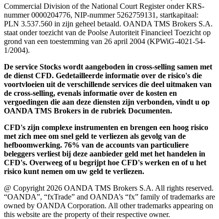
Commercial Division of the National Court Register onder KRS-
nummer 0000204776, NIP-nummer 5262759131, startkapitaal:
PLN 3.537.560 in zijn geheel betaald. OANDA TMS Brokers S.A.
staat onder toezicht van de Poolse Autoriteit Financieel Toezicht op
grond van een toestemming van 26 april 2004 (KPWiG-4021-54-
1/2004).
De service Stocks wordt aangeboden in cross-selling samen met
de dienst CFD. Gedetailleerde informatie over de risico's die
voortvloeien uit de verschillende services die deel uitmaken van
de cross-selling, evenals informatie over de kosten en
vergoedingen die aan deze diensten zijn verbonden, vindt u op
OANDA TMS Brokers in de rubriek Documenten.
CFD's zijn complexe instrumenten en brengen een hoog risico
met zich mee om snel geld te verliezen als gevolg van de
hefboomwerking. 76% van de accounts van particuliere
beleggers verliest bij deze aanbieder geld met het handelen in
CFD's. Overweeg of u begrijpt hoe CFD's werken en of u het
risico kunt nemen om uw geld te verliezen.
@ Copyright 2026 OANDA TMS Brokers S.A. All rights reserved.
“OANDA”, “fxTrade” and OANDA’s “fx” family of trademarks are
owned by OANDA Corporation. All other trademarks appearing on
this website are the property of their respective owner.