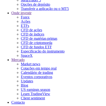
MetaTrader 5
Opções de depósito
Transferir a aplicação ou o MT5
Onde investir
Forex
Ações
ETFs
CFD de ações
CFD de índices
CFD de matérias-primas
CFD de criptomoeda
CFD de fundos ETF
Especificação do instrumento
SpaceX
Mercado
Market news
Cotações em tempo real
Calendário de trading
Eventos corporativos
Updates
Blog
US earnings season
Learn TradingView
Client sentiment
Contacto