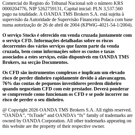
Comercial do Registo do Tribunal Nacional sob o número KRS
0000204776, NIP 5262759131, Capital inicial: PLN 3,537.560
pago na totalidade. A OANDA TMS Brokers S.A. está sujeita à
supervisão da Autoridade de Supervisão Financeira Polaca com base
numa autorização de 26 de abril de 2004 (KPWiG-4021-54-1/2004).
O serviço Stocks é oferecido em venda cruzada juntamente com
o serviço CFD. Informações detalhadas sobre os riscos
decorrentes dos vários serviços que fazem parte da venda
cruzada, bem como informações sobre os custos e taxas
associados a estes serviços, estão disponíveis em OANDA TMS
Brokers, na secção Documentos.
Os CFD são instrumentos complexos e implicam um elevado
risco de perder dinheiro rapidamente devido à alavancagem.
76% das contas de pequenos investidores perdem dinheiro
quando negoceiam CFD com este prestador. Deverá ponderar
se compreende como funcionam os CFD e se pode incorrer no
risco de perder o seu dinheiro.
@ Copyright 2026 OANDA TMS Brokers S.A. All rights reserved.
“OANDA”, “fxTrade” and OANDA’s “fx” family of trademarks are
owned by OANDA Corporation. All other trademarks appearing on
this website are the property of their respective owner.