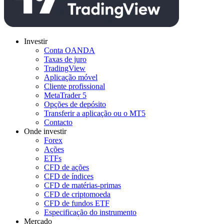
Investir
Conta OANDA
Taxas de juro
TradingView
Aplicação móvel
Cliente profissional
MetaTrader 5
Opções de depósito
Transferir a aplicação ou o MT5
Contacto
Onde investir
Forex
Ações
ETFs
CFD de ações
CFD de índices
CFD de matérias-primas
CFD de criptomoeda
CFD de fundos ETF
Especificação do instrumento
Mercado