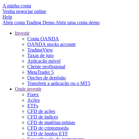
A minha conta
Venha negociar online
Help
Abrir conta
Trading
Demo
Abrir uma conta demo
Investir
Conta OANDA
OANDA stocks account
TradingView
Taxas de juro
Aplicação móvel
Cliente profissional
MetaTrader 5
Opções de depósito
Transferir a aplicação ou o MT5
Onde investir
Forex
Ações
ETFs
CFD de ações
CFD de índices
CFD de matérias-primas
CFD de criptomoeda
CFD de fundos ETF