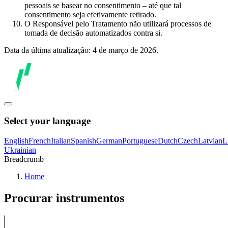
pessoais se basear no consentimento – até que tal
consentimento seja efetivamente retirado.
O Responsável pelo Tratamento não utilizará processos de
tomada de decisão automatizados contra si.
Data da última atualização: 4 de março de 2026.
Select your language
English
French
Italian
Spanish
German
Portuguese
Dutch
Czech
Latvian
L
Ukrainian
Breadcrumb
Home
Procurar instrumentos