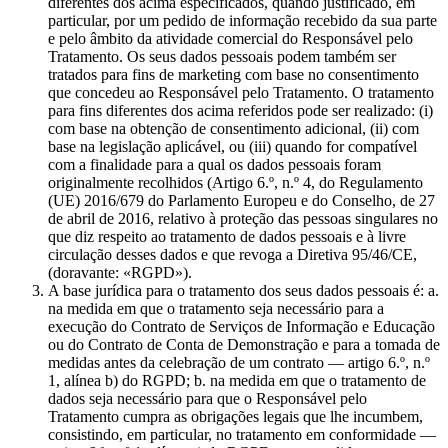
diferentes dos acima especificados, quando justificado, em
particular, por um pedido de informação recebido da sua parte
e pelo âmbito da atividade comercial do Responsável pelo
Tratamento. Os seus dados pessoais podem também ser
tratados para fins de marketing com base no consentimento
que concedeu ao Responsável pelo Tratamento. O tratamento
para fins diferentes dos acima referidos pode ser realizado: (i)
com base na obtenção de consentimento adicional, (ii) com
base na legislação aplicável, ou (iii) quando for compatível
com a finalidade para a qual os dados pessoais foram
originalmente recolhidos (Artigo 6.º, n.º 4, do Regulamento
(UE) 2016/679 do Parlamento Europeu e do Conselho, de 27
de abril de 2016, relativo à proteção das pessoas singulares no
que diz respeito ao tratamento de dados pessoais e à livre
circulação desses dados e que revoga a Diretiva 95/46/CE,
(doravante: «RGPD»).
A base jurídica para o tratamento dos seus dados pessoais é: a.
na medida em que o tratamento seja necessário para a
execução do Contrato de Serviços de Informação e Educação
ou do Contrato de Conta de Demonstração e para a tomada de
medidas antes da celebração de um contrato — artigo 6.º, n.º
1, alínea b) do RGPD; b. na medida em que o tratamento de
dados seja necessário para que o Responsável pelo
Tratamento cumpra as obrigações legais que lhe incumbem,
consistindo, em particular, no tratamento em conformidade —