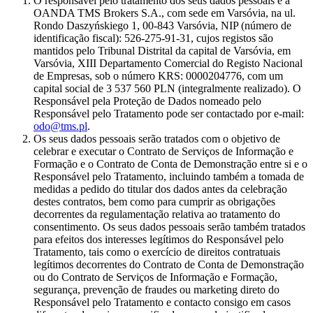
O responsável pelo tratamento dos seus dados pessoais é a
OANDA TMS Brokers S.A., com sede em Varsóvia, na ul.
Rondo Daszyńskiego 1, 00-843 Varsóvia, NIP (número de
identificação fiscal): 526-275-91-31, cujos registos são
mantidos pelo Tribunal Distrital da capital de Varsóvia, em
Varsóvia, XIII Departamento Comercial do Registo Nacional
de Empresas, sob o número KRS: 0000204776, com um
capital social de 3 537 560 PLN (integralmente realizado). O
Responsável pela Proteção de Dados nomeado pelo
Responsável pelo Tratamento pode ser contactado por e-mail:
odo@tms.pl
.
Os seus dados pessoais serão tratados com o objetivo de
celebrar e executar o Contrato de Serviços de Informação e
Formação e o Contrato de Conta de Demonstração entre si e o
Responsável pelo Tratamento, incluindo também a tomada de
medidas a pedido do titular dos dados antes da celebração
destes contratos, bem como para cumprir as obrigações
decorrentes da regulamentação relativa ao tratamento do
consentimento. Os seus dados pessoais serão também tratados
para efeitos dos interesses legítimos do Responsável pelo
Tratamento, tais como o exercício de direitos contratuais
legítimos decorrentes do Contrato de Conta de Demonstração
ou do Contrato de Serviços de Informação e Formação,
segurança, prevenção de fraudes ou marketing direto do
Responsável pelo Tratamento e contacto consigo em casos