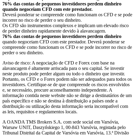
76% das contas de pequenos investidores perdem dinheiro
quando negoceiam CFD com este prestador.
Deverá ponderar se compreende como funcionam os CFD e se pode
incorrer no risco de perder o seu dinheiro.
Os CFD são instrumentos complexos e implicam um elevado risco
de perder dinheiro rapidamente devido à alavancagem.
76% das contas de pequenos investidores perdem dinheiro
quando negoceiam CFD com este prestador. Deverá ponderar se
compreende como funcionam os CFD e se pode incorrer no risco de
perder o seu dinheiro.
Aviso de risco: A negociação de CFD e Forex com base na
alavancagem é altamente arriscada para o seu capital. Se investir
neste produto pode perder algum ou todo o dinheiro que investir.
Portanto, os CFD e o Forex podem não ser adequados para todos os
investidores. Certifique-se de que compreende os riscos envolvidos
e, se necessário, procure aconselhamento independente. A
informação contida neste website não se dirige a destinatários de um
país específico e não se destina à distribuição a países onde a
distribuição ou utilização desta informação seria incompatível com
as leis, requisitos e regulamentos locais.
A OANDA TMS Brokers S.A. com sede social em Varsóvia,
Warsaw UNIT, Daszyńskiego 1, 00-843 Varsóvia, registada pelo
Tribunal Distrital da Capital de Varsóvia em Varsóvia, 13.ª Divisão