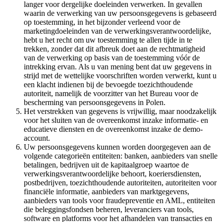
langer voor dergelijke doeleinden verwerken. In gevallen
waarin de verwerking van uw persoonsgegevens is gebaseerd
op toestemming, in het bijzonder verleend voor de
marketingdoeleinden van de verwerkingsverantwoordelijke,
hebt u het recht om uw toestemming te allen tijde in te
trekken, zonder dat dit afbreuk doet aan de rechtmatigheid
van de verwerking op basis van de toestemming vóór de
intrekking ervan. Als u van mening bent dat uw gegevens in
strijd met de wettelijke voorschriften worden verwerkt, kunt u
een klacht indienen bij de bevoegde toezichthoudende
autoriteit, namelijk de voorzitter van het Bureau voor de
bescherming van persoonsgegevens in Polen.
Het verstrekken van gegevens is vrijwillig, maar noodzakelijk
voor het sluiten van de overeenkomst inzake informatie- en
educatieve diensten en de overeenkomst inzake de demo-
account.
Uw persoonsgegevens kunnen worden doorgegeven aan de
volgende categorieën entiteiten: banken, aanbieders van snelle
betalingen, bedrijven uit de kapitaalgroep waartoe de
verwerkingsverantwoordelijke behoort, koeriersdiensten,
postbedrijven, toezichthoudende autoriteiten, autoriteiten voor
financiële informatie, aanbieders van marktgegevens,
aanbieders van tools voor fraudepreventie en AML, entiteiten
die beleggingsfondsen beheren, leveranciers van tools,
software en platforms voor het afhandelen van transacties en