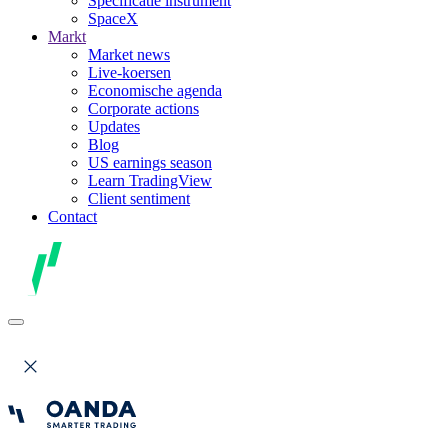
Specificatie instrument
SpaceX
Markt
Market news
Live-koersen
Economische agenda
Corporate actions
Updates
Blog
US earnings season
Learn TradingView
Client sentiment
Contact