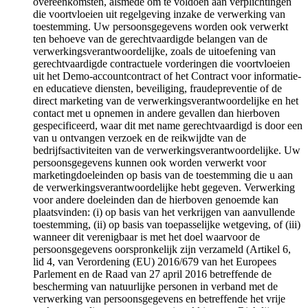
overeenkomsten, alsmede om te voldoen aan verplichtingen
die voortvloeien uit regelgeving inzake de verwerking van
toestemming. Uw persoonsgegevens worden ook verwerkt
ten behoeve van de gerechtvaardigde belangen van de
verwerkingsverantwoordelijke, zoals de uitoefening van
gerechtvaardigde contractuele vorderingen die voortvloeien
uit het Demo-accountcontract of het Contract voor informatie-
en educatieve diensten, beveiliging, fraudepreventie of de
direct marketing van de verwerkingsverantwoordelijke en het
contact met u opnemen in andere gevallen dan hierboven
gespecificeerd, waar dit met name gerechtvaardigd is door een
van u ontvangen verzoek en de reikwijdte van de
bedrijfsactiviteiten van de verwerkingsverantwoordelijke. Uw
persoonsgegevens kunnen ook worden verwerkt voor
marketingdoeleinden op basis van de toestemming die u aan
de verwerkingsverantwoordelijke hebt gegeven. Verwerking
voor andere doeleinden dan de hierboven genoemde kan
plaatsvinden: (i) op basis van het verkrijgen van aanvullende
toestemming, (ii) op basis van toepasselijke wetgeving, of (iii)
wanneer dit verenigbaar is met het doel waarvoor de
persoonsgegevens oorspronkelijk zijn verzameld (Artikel 6,
lid 4, van Verordening (EU) 2016/679 van het Europees
Parlement en de Raad van 27 april 2016 betreffende de
bescherming van natuurlijke personen in verband met de
verwerking van persoonsgegevens en betreffende het vrije