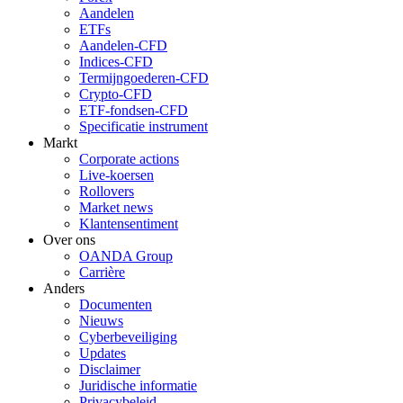
Aandelen
ETFs
Aandelen-CFD
Indices-CFD
Termijngoederen-CFD
Crypto-CFD
ETF-fondsen-CFD
Specificatie instrument
Markt
Corporate actions
Live-koersen
Rollovers
Market news
Klantensentiment
Over ons
OANDA Group
Carrière
Anders
Documenten
Nieuws
Cyberbeveiliging
Updates
Disclaimer
Juridische informatie
Privacybeleid