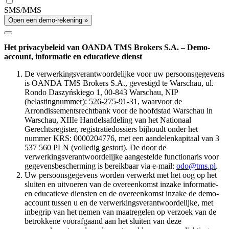
SMS/MMS
Open een demo-rekening »
Het privacybeleid van OANDA TMS Brokers S.A. – Demo-
account, informatie en educatieve dienst
De verwerkingsverantwoordelijke voor uw persoonsgegevens
is OANDA TMS Brokers S.A., gevestigd te Warschau, ul.
Rondo Daszyńskiego 1, 00-843 Warschau, NIP
(belastingnummer): 526-275-91-31, waarvoor de
Arrondissementsrechtbank voor de hoofdstad Warschau in
Warschau, XIIIe Handelsafdeling van het Nationaal
Gerechtsregister, registratiedossiers bijhoudt onder het
nummer KRS: 0000204776, met een aandelenkapitaal van 3
537 560 PLN (volledig gestort). De door de
verwerkingsverantwoordelijke aangestelde functionaris voor
gegevensbescherming is bereikbaar via e-mail:
odo@tms.pl
.
Uw persoonsgegevens worden verwerkt met het oog op het
sluiten en uitvoeren van de overeenkomst inzake informatie-
en educatieve diensten en de overeenkomst inzake de demo-
account tussen u en de verwerkingsverantwoordelijke, met
inbegrip van het nemen van maatregelen op verzoek van de
betrokkene voorafgaand aan het sluiten van deze