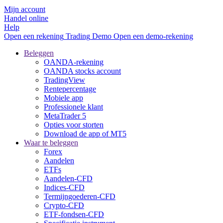
Mijn account
Handel online
Help
Open een rekening
Trading
Demo
Open een demo-rekening
Beleggen
OANDA-rekening
OANDA stocks account
TradingView
Rentepercentage
Mobiele app
Professionele klant
MetaTrader 5
Opties voor storten
Download de app of MT5
Waar te beleggen
Forex
Aandelen
ETFs
Aandelen-CFD
Indices-CFD
Termijngoederen-CFD
Crypto-CFD
ETF-fondsen-CFD