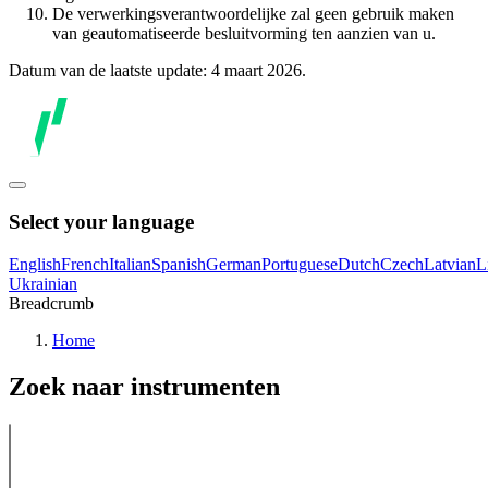
De verwerkingsverantwoordelijke zal geen gebruik maken
van geautomatiseerde besluitvorming ten aanzien van u.
Datum van de laatste update: 4 maart 2026.
Select your language
English
French
Italian
Spanish
German
Portuguese
Dutch
Czech
Latvian
L
Ukrainian
Breadcrumb
Home
Zoek naar instrumenten