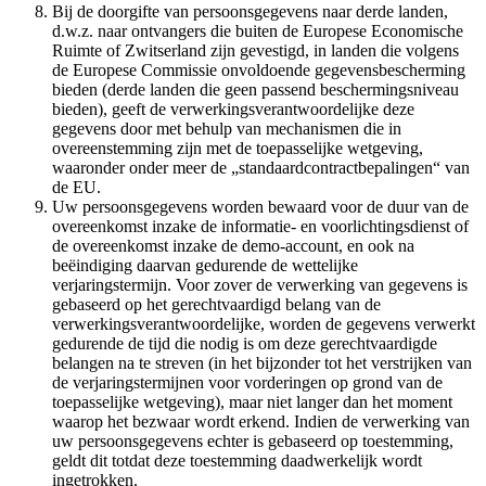
Bij de doorgifte van persoonsgegevens naar derde landen,
d.w.z. naar ontvangers die buiten de Europese Economische
Ruimte of Zwitserland zijn gevestigd, in landen die volgens
de Europese Commissie onvoldoende gegevensbescherming
bieden (derde landen die geen passend beschermingsniveau
bieden), geeft de verwerkingsverantwoordelijke deze
gegevens door met behulp van mechanismen die in
overeenstemming zijn met de toepasselijke wetgeving,
waaronder onder meer de „standaardcontractbepalingen“ van
de EU.
Uw persoonsgegevens worden bewaard voor de duur van de
overeenkomst inzake de informatie- en voorlichtingsdienst of
de overeenkomst inzake de demo-account, en ook na
beëindiging daarvan gedurende de wettelijke
verjaringstermijn. Voor zover de verwerking van gegevens is
gebaseerd op het gerechtvaardigd belang van de
verwerkingsverantwoordelijke, worden de gegevens verwerkt
gedurende de tijd die nodig is om deze gerechtvaardigde
belangen na te streven (in het bijzonder tot het verstrijken van
de verjaringstermijnen voor vorderingen op grond van de
toepasselijke wetgeving), maar niet langer dan het moment
waarop het bezwaar wordt erkend. Indien de verwerking van
uw persoonsgegevens echter is gebaseerd op toestemming,
geldt dit totdat deze toestemming daadwerkelijk wordt
ingetrokken.