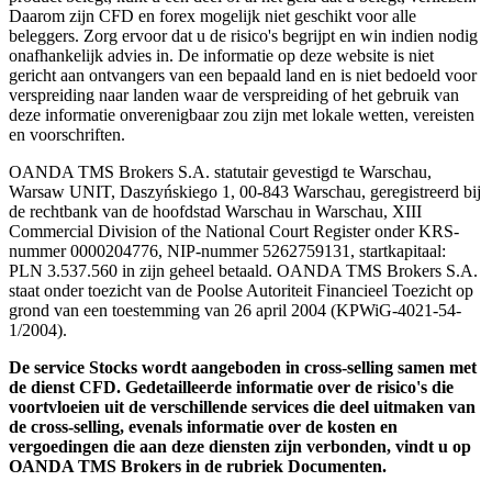
Daarom zijn CFD en forex mogelijk niet geschikt voor alle
beleggers. Zorg ervoor dat u de risico's begrijpt en win indien nodig
onafhankelijk advies in. De informatie op deze website is niet
gericht aan ontvangers van een bepaald land en is niet bedoeld voor
verspreiding naar landen waar de verspreiding of het gebruik van
deze informatie onverenigbaar zou zijn met lokale wetten, vereisten
en voorschriften.
OANDA TMS Brokers S.A. statutair gevestigd te Warschau,
Warsaw UNIT, Daszyńskiego 1, 00-843 Warschau, geregistreerd bij
de rechtbank van de hoofdstad Warschau in Warschau, XIII
Commercial Division of the National Court Register onder KRS-
nummer 0000204776, NIP-nummer 5262759131, startkapitaal:
PLN 3.537.560 in zijn geheel betaald. OANDA TMS Brokers S.A.
staat onder toezicht van de Poolse Autoriteit Financieel Toezicht op
grond van een toestemming van 26 april 2004 (KPWiG-4021-54-
1/2004).
De service Stocks wordt aangeboden in cross-selling samen met
de dienst CFD. Gedetailleerde informatie over de risico's die
voortvloeien uit de verschillende services die deel uitmaken van
de cross-selling, evenals informatie over de kosten en
vergoedingen die aan deze diensten zijn verbonden, vindt u op
OANDA TMS Brokers in de rubriek Documenten.