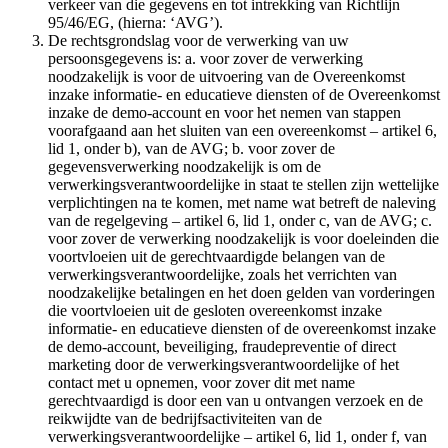
verkeer van die gegevens en tot intrekking van Richtlijn
95/46/EG, (hierna: ‘AVG’).
De rechtsgrondslag voor de verwerking van uw
persoonsgegevens is: a. voor zover de verwerking
noodzakelijk is voor de uitvoering van de Overeenkomst
inzake informatie- en educatieve diensten of de Overeenkomst
inzake de demo-account en voor het nemen van stappen
voorafgaand aan het sluiten van een overeenkomst – artikel 6,
lid 1, onder b), van de AVG; b. voor zover de
gegevensverwerking noodzakelijk is om de
verwerkingsverantwoordelijke in staat te stellen zijn wettelijke
verplichtingen na te komen, met name wat betreft de naleving
van de regelgeving – artikel 6, lid 1, onder c, van de AVG; c.
voor zover de verwerking noodzakelijk is voor doeleinden die
voortvloeien uit de gerechtvaardigde belangen van de
verwerkingsverantwoordelijke, zoals het verrichten van
noodzakelijke betalingen en het doen gelden van vorderingen
die voortvloeien uit de gesloten overeenkomst inzake
informatie- en educatieve diensten of de overeenkomst inzake
de demo-account, beveiliging, fraudepreventie of direct
marketing door de verwerkingsverantwoordelijke of het
contact met u opnemen, voor zover dit met name
gerechtvaardigd is door een van u ontvangen verzoek en de
reikwijdte van de bedrijfsactiviteiten van de
verwerkingsverantwoordelijke – artikel 6, lid 1, onder f, van