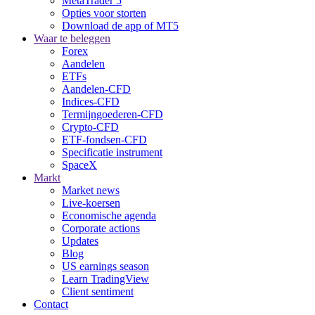
MetaTrader 5
Opties voor storten
Download de app of MT5
Waar te beleggen
Forex
Aandelen
ETFs
Aandelen-CFD
Indices-CFD
Termijngoederen-CFD
Crypto-CFD
ETF-fondsen-CFD
Specificatie instrument
SpaceX
Markt
Market news
Live-koersen
Economische agenda
Corporate actions
Updates
Blog
US earnings season
Learn TradingView
Client sentiment
Contact